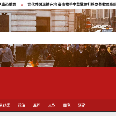
世代共融深耕在地 臺南攜手中華電信打造友善數位高齡環境
視.娛樂
政治
產經
文教
國際
運動