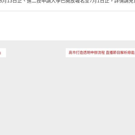
至8月13日止、進二技申請入學已開放報名至7月1日止，詳情請見
」
高市打造透明申辦流程 直播節目解析綠