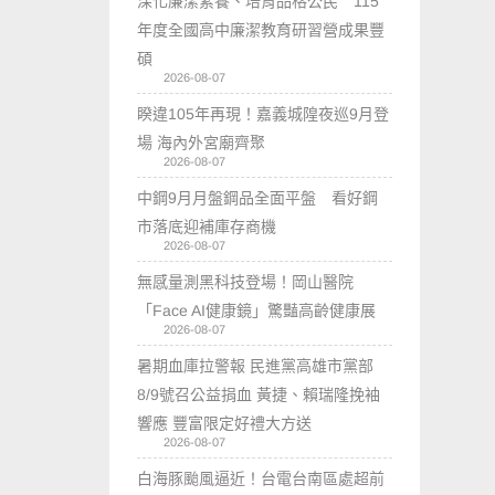
深化廉潔素養、培育品格公民 115
年度全國高中廉潔教育研習營成果豐
碩
2026-08-07
睽違105年再現！嘉義城隍夜巡9月登
場 海內外宮廟齊聚
2026-08-07
中鋼9月月盤鋼品全面平盤 看好鋼
市落底迎補庫存商機
2026-08-07
無感量測黑科技登場！岡山醫院
「Face AI健康鏡」驚豔高齡健康展
2026-08-07
暑期血庫拉警報 民進黨高雄市黨部
8/9號召公益捐血 黃捷、賴瑞隆挽袖
響應 豐富限定好禮大方送
2026-08-07
白海豚颱風逼近！台電台南區處超前