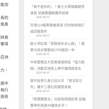
若能加
「路不是你的」！騎士大鬧城鎮韌性
演習 前鎮警鐵腕攔停送辦
2026-08-07
隊長的
士氣高
珍惜119報案專線資源 切勿無故撥打
或謊報案件
2026-08-07
瑞祥高
騎士停紅燈「突倒地失去心跳」！萬
將奪得
華分局女警跪地CPR搶回一命
2026-08-07
心亞洲
中和警鎖定大型車違規熱區「強力取
締」活動式地磅上陣守護用路安全
給力，
2026-08-07
替代役男化身公益尖兵 「南屯區公
祥高中
所」攜手三厝社區關懷長者
，執行
2026-08-07
與技術
「假債務整合」坑殺急用錢民眾 前鎮
警神布局逮48歲收水手！