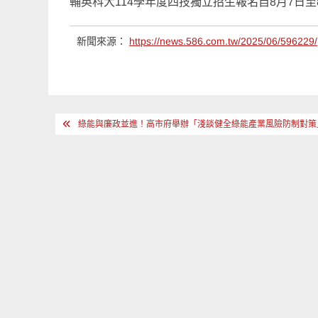
輔英科大114學年度四技獨立招生報名自8月7日
新聞來源：
https://news.586.com.tw/2025/06/596229/
文
綠能與廉政並進！高市府舉辦「淺談健全綠能產業風險防制對策
章
導
覽