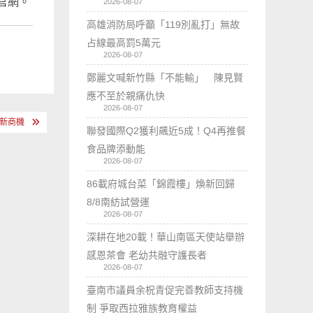
官網。
2026-08-07
高雄消防局呼籲「119別亂打」無故
占線最高罰5萬元
2026-08-07
鄭麗文喊新竹縣「不能輸」 陳見賢
應不至於親痛仇快
2026-08-07
能新商機
聯發國際Q2獲利飆近5成！Q4再推餐
食品牌添動能
2026-08-07
86載府城台菜「錦霞樓」煥新回歸
8/8南紡試營運
2026-08-07
深耕在地20載！華山南區天使站舉辦
感恩茶會 老幼共融守護長者
2026-08-07
臺南市議員余柷青促完善教師支持機
制 爭取西拉雅族教育權益