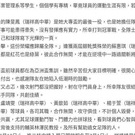
事業管理系等學生，個個學有專精，畢竟球員的運動生涯有限，
長的陳旻鳳（瑞祥高中畢）是她大專盃的最後一役，也是她擔任
賽事可能患得患失，沒有發揮應有實力，所幸打到冠軍戰，全隊
自己和球隊寫下光輝的一頁。
一擊，這份榮耀應歸屬全隊。」連獲兩屆銀靴獎殊榮的蘇惠琪（
員都是紅花也是綠葉，彼此合作無間，才能在逆境中一路過關斬
專盃前球員都在為亞洲盃集訓，雖然辛苦但大家目標明確，很開
與付出，也感謝隊友在她陷入低潮時的鼓勵。
奮又忐忑，幾次射門都沒把握好，射在守門員身上，所幸隊友很
高手同隊，共創佳績。
、盧靖雯（瑞祥高中畢）、黃歆茹（瑞祥高中畢）、楊于萱（瑞
中畢）等球員，各司其職，合作無間，攻守俱佳，不計個人毀譽
榮共贏，尤其足球運動鬥智、鬥體力也拼球技，看到球員們心智
在背後支持的輔英林澤民教授，及所有幫助過女足隊的人。