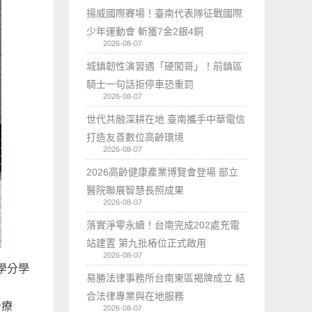
揚威國際賽場！臺南代表隊征戰國際
少年運動會 斬獲7金2銀4銅
2026-08-07
城鎮韌性演習遇「硬闖哥」！前鎮區
騎士一句話拒停車恐重罰
2026-08-07
世代共融深耕在地 臺南攜手中華電信
打造友善數位高齡環境
2026-08-07
2026高齡健康產業博覽會登場 部立
醫院聯展智慧長照成果
2026-08-07
落實淨零永續！台南完成202處充電
站建置 第九批樁位正式啟用
2026-08-07
學分學
易勝法律事務所台南東區揭牌成立 結
合法律專業與在地服務
治療
2026-08-07