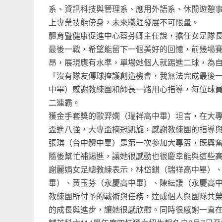
系、資訊科技與管理系、應用外語系、休閒遊憩
上專業技能傍身，未來職涯發展不可限量。
體育暨健康促進中心蔡芬卿主任說，擔任女足隊
最後一戰，希望能留下一個美好的回憶，前幾場
昂，展現應有水準，單場她個人就踢進二球，為
「沒有隊友傳球掩護創造機會，我無法完成最後
中畢）感謝教練團和師長一路用心指導，每位球
二連霸。
獲金手套獎的歐羿嫻（瑞祥高中畢）坦言，在大
盃進八強，大專盃摘冠凱旋，感謝教練團的指導
張琪（台中體中畢）是第一次參加大專盃，既興
隨後幫忙補踢進，讓她很感動也很慶幸能與這些
謝麗娟女足總教練表示，林岱錤（瑞祥高中畢）
畢）、黃玉芬（永慶高中畢）、陳紜諼（永慶高
教練團所付予的戰術與任務，達成個人與團隊共
的成長與進步，讓她很感欣慰。同時很感謝一直