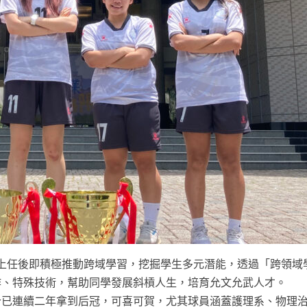
示，上任後即積極推動跨域學習，挖掘學生多元潛能，透過「跨領域
作、特殊技術，幫助同學發展斜槓人生，培育允文允武人才。
今已連續二年拿到后冠，可喜可賀，尤其球員涵蓋護理系、物理