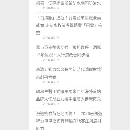
部署 低窪變電所架防水閘門防淹水
2026-08-07
「白海豚」逼近！台電台東區處全面
戒備 走訪畜牧業呼籲落實「用電」檢
查
2026-08-07
嘉市重拳整頓交通 嚴抓違停、酒駕
15項違規、人行道改善同步推
2026-08-07
慈濟五夠力智啟長照新時代 翻轉銀髮
共創再青春
2026-08-07
朝和生醫正式進軍馬來西亞海外首站
品牌大使翁立友攜手推廣大健康概念
2026-08-07
漫遊桃竹苗在地風情！ 2026暑期遊
程11條深度遊程體驗在地客庄與農村
魅力