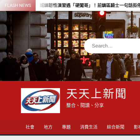
Skip
銅
FLASH NEWS
城鎮韌性演習遇「硬闖哥」！前鎮區騎士一句話拒停車恐重罰
to
content
Search
天天上新聞
整合、閱讀、分享
社會
地方
專題
消費生活
綜合新聞
影