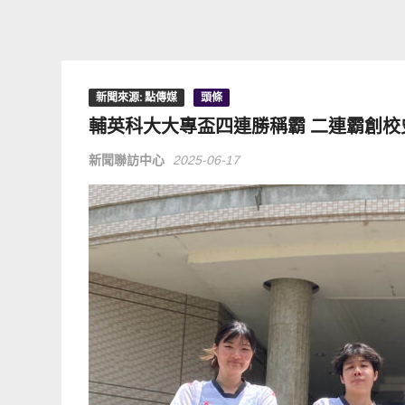
新聞來源: 點傳媒
頭條
輔英科大大專盃四連勝稱霸 二連霸創校
新聞聯訪中心
2025-06-17