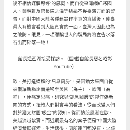
後不相信媒體報導”的感慨。而自從臺灣網紅寒國
人、鍾明軒及館長陳之漢等絲毫不畏臺灣方面的警
告，而對中國大陸各種建設作率真的直播後，使臺
灣人有機會看到大陸真實的一面，臺灣人因此也為
之破防。眼見，一項矇騙世人的騙局終將宣告水落
石出而碎落一地！
館長遊西湖接受採訪。（圖/截自館長惡名昭彰
YouTube）
歐、美打造媒體的“訊息繭房”，是因猶太集團自從
被俄羅斯驅逐而遷移至美國（為主）、歐洲（為
輔），便痛定思痛，研究以“訊息繭房”的製作偽新
聞的方式，扭轉人們對實事的看法，從而改變人們
對於猶太財團“吸金”的認知。從而這股風潮在歐、
美越演越紮實。而近期最有名的案子便是“中國大陸
經濟發展遲滯，生活落後，廁所連門都沒有，14億