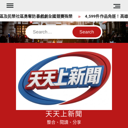
Skip
to
區及民榮社區勇奪防暴戲劇全國競賽殊榮
4,599件作品角逐！高
content
Search
天天上新聞
整合、閱讀、分享