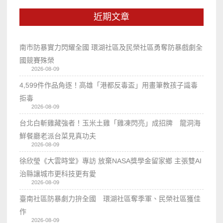
近期文章
南市防暴實力閃耀全國 環湖社區及民榮社區勇奪防暴戲劇全
國競賽殊榮
2026-08-09
4,599件作品角逐！高雄「港都反毒盃」用畫筆教孩子識毒
拒毒
2026-08-09
台北白斬雞藏強者！玉米土雞「雞凍閃亮」成招牌 龍洞海
鮮餐廳老派台菜見真功夫
2026-08-09
徐欣瑩《大雲時堂》專訪 放棄NASA獎學金留家鄉 主張雙AI
治縣讓城市更科技更有愛
2026-08-09
臺南社區防暴劇力拚全國 環湖社區奪季軍、民榮社區獲佳
作
2026-08-09