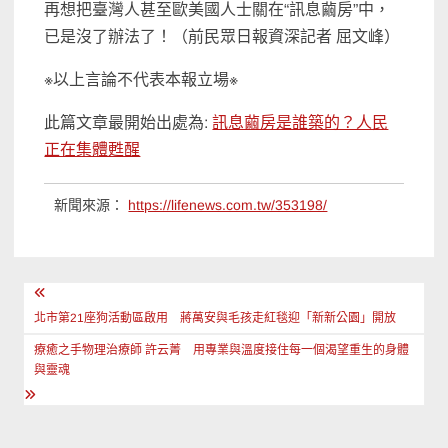
再想把臺灣人甚至歐美國人士關在“訊息繭房”中，
已是沒了辦法了！（前民眾日報資深記者 屈文峰）
※以上言論不代表本報立場※
此篇文章最開始出處為:
訊息繭房是誰築的？人民
正在集體甦醒
新聞來源：
https://lifenews.com.tw/353198/
文
章
北市第21座狗活動區啟用 蔣萬安與毛孩走紅毯迎「新新公園」開放
導
療癒之手物理治療師 許云菁 用專業與溫度接住每一個渴望重生的身體
與靈魂
覽