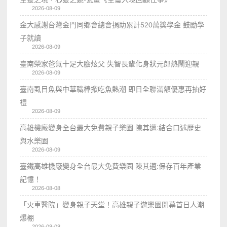
2026-08-09
金大感謝台灣金門同鄉會總會捐助累計520萬獎學金 鼓勵學
子就讀
2026-08-09
臺南榮家爸氣十足大膽炫父 失智長輩化身狀元郎熱鬧迎親
2026-08-09
臺南虱目魚與中華職棒掀吃魚熱潮 即日全聯滿額優惠再抽好
禮
2026-08-09
高雄機廠變身全台最大免費親子樂園 陳其邁:結合口述歷史
與水樂園
2026-08-09
臺鐵高雄機廠變身全台最大免費樂園 陳其邁:保存百年產業
記憶！
2026-08-08
「火車醫院」變身親子天堂！高雄親子遊樂園開幕首日人潮
爆棚
2026-08-08