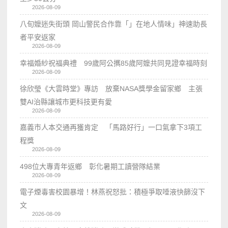
2026-08-09
八旬嬤迷失街頭 岡山警民合作靠「」在地人情味」神速助長
者平安返家
2026-08-09
幸福婚紗祝福典禮 99歲阿公𢹂85歲阿嬤共同見證幸福時刻
2026-08-09
徐欣瑩《大雲時堂》專訪 放棄NASA獎學金留家鄉 主張
雙AI治縣讓城市更科技更有愛
2026-08-09
嘉義市人本交通再獲肯定 「馬路好行」一口氣拿下3項工
程獎
2026-08-09
498位大專青年返鄉 彰化暑期工讀營隊結業
2026-08-09
電子煙毒害校園暴增！林燕祝怒批：積極爭取唾液快篩沒下
文
2026-08-09