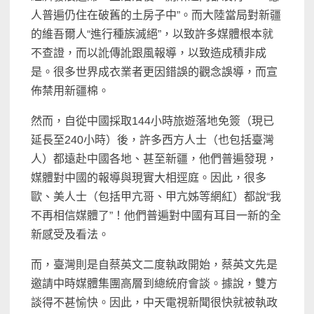
人普遍仍住在破舊的土房子中”。而大陸當局對新疆
的維吾爾人“進行種族滅絕”，以致許多媒體根本就
不查證，而以訛傳訛跟風報導，以致造成積非成
是。很多世界成衣業者更因錯誤的觀念誤導，而宣
佈禁用新疆棉。
然而，自從中國採取144小時旅遊落地免簽（現已
延長至240小時）後，許多西方人士（也包括臺灣
人）都遠赴中國各地、甚至新疆，他們普遍發現，
媒體對中國的報導與現實大相逕庭。因此，很多
歐、美人士（包括甲亢哥、甲亢姊等網紅）都說“我
不再相信媒體了”！他們普遍對中國有耳目一新的全
新感受及看法。
而，臺灣則是自蔡英文二度執政開始，蔡英文先是
邀請中時媒體集團高層到總統府會談。據說，雙方
談得不甚愉快。因此，中天電視新聞很快就被執政