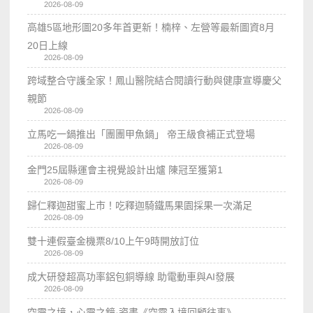
2026-08-09
高雄5區地形圖20多年首更新！楠梓、左營等最新圖資8月
20日上線
2026-08-09
跨域整合守護全家！鳳山醫院結合閱讀行動與健康宣導慶父
親節
2026-08-09
立馬吃一鍋推出「團團甲魚鍋」 帝王級食補正式登場
2026-08-09
金門25屆縣運會主視覺設計出爐 陳冠至獲第1
2026-08-09
歸仁釋迦甜蜜上市！吃釋迦騎鐵馬果園採果一次滿足
2026-08-09
雙十連假臺金機票8/10上午9時開放訂位
2026-08-09
成大研發超高功率鋁包銅導線 助電動車與AI發展
2026-08-09
空靈之境，心靈之鏡-瓷畫《空𩆜入境回顧往事》