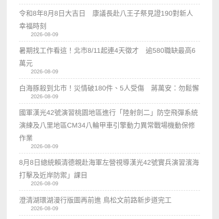
令和8年8月8日大吉日 康議長赴八王子祭見證190對新人
幸福時刻
2026-08-09
暑期找工作看這！北市8/11起連4天徵才 逾580職缺最高6
萬元
2026-08-09
白海豚殺到北市！災情破180件、5人受傷 蔣萬安：勿鬆懈
2026-08-09
國軍漢光42號演習桃園地區進行「陸射劍二」防空飛彈系統
演練及八里地區CM34八輪甲車引擎動力異常戰場機動保修
作業
2026-08-09
8月8日總統賴清德親赴海軍左營視導漢光42號實兵演習濱海
打擊及近岸防禦」課目
2026-08-09
澄清湖環湖漫行版圖再前進 鳥松文前路新步道完工
2026-08-09