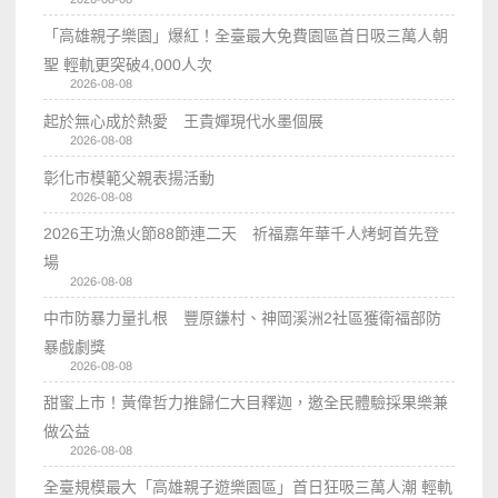
「高雄親子樂園」爆紅！全臺最大免費園區首日吸三萬人朝
聖 輕軌更突破4,000人次
2026-08-08
起於無心成於熱愛 王貴嬋現代水墨個展
2026-08-08
彰化市模範父親表揚活動
2026-08-08
2026王功漁火節88節連二天 祈福嘉年華千人烤蚵首先登
場
2026-08-08
中市防暴力量扎根 豐原鎌村、神岡溪洲2社區獲衛福部防
暴戲劇獎
2026-08-08
甜蜜上市！黃偉哲力推歸仁大目釋迦，邀全民體驗採果樂兼
做公益
2026-08-08
全臺規模最大「高雄親子遊樂園區」首日狂吸三萬人潮 輕軌