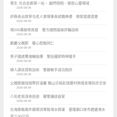
尊生·光合走廊第一站， 翩然栩栩・營造心靈場域
2026-08-09
許縣長出席草屯老人會理事長就職典禮 頒發當選證書
2026-08-09
領200萬裝修房屋 警方細問識破詐騙話術
2026-08-09
歡慶父親節 暖心慰勉同仁
2026-08-09
男子國道驚魂輪胎爆 警巡邏即時伸援手
2026-08-09
婦人誤信貸款話術 警銀聯手成功阻詐
2026-08-09
父親節廟埕相聚好溫馨 關山分局赴瑞豐村熱情宣導防詐交安
2026-08-09
八旬老翁深夜迷途 暖警護送返家
2026-08-09
白海豚颱風外圍環流導致海水倒灌 基隆廟口夜市週邊淹水
至少30公分