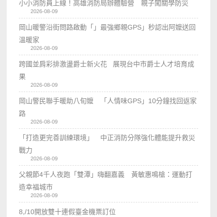
小小消防員上線！高雄消防局辦體驗營 親子闖關學防災
2026-08-09
岡山暖警沿街問路啟動「」最強鄉親GPS」秒認出阿嬤送回
溫暖家
2026-08-09
跨國並肩彩排激盪爵士新火花 展現台中市爵士人才培育成
果
2026-08-09
岡山警民聯手暖助八旬嬤 「人情味GPS」10分鐘找回返家
路
2026-08-09
「打造更完善訓練環境」 中正消防分隊強化體能提升救災
戰力
2026-08-09
父親節4千人夜跑「雙潭」嗨翻嘉義 黃敏惠鳴槍：運動打
造幸福城市
2026-08-09
8,/10開放雙十連假臺金機票訂位