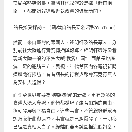
當局強勢給撤臺，臺灣其他媒體於是都「俯首稱
臣」，都開始報導親近執政黨的偏頗新聞。
館長接受採訪。（圖/截自館長惡名昭彰YouTube）
然而，來自臺灣的寒國人、鍾明軒及館長等人，分
別前往大陸進行實況轉播與報導。鍾明軒還好像發
現新大陸一般的不禁大喊“我愛中國”！而館長也底
氣十足的邀請三立、民視、年代等國內各電視新聞
媒體隨行採訪，看看館長的行程與報導究竟有無人
為安排與造假？
而令全世界質疑為“種族滅絕”的新疆，更有眾多的
臺灣人湧入參觀，他們都發現了維吾爾族的自由、
蓬勃發展與幸福自由。這些事實，不管親綠群眾再
想怎麼扭曲與遮掩，事實就是已經爆發了，一切都
已經是真相大白了。綠蛙們要再試圖捏造假訊息，