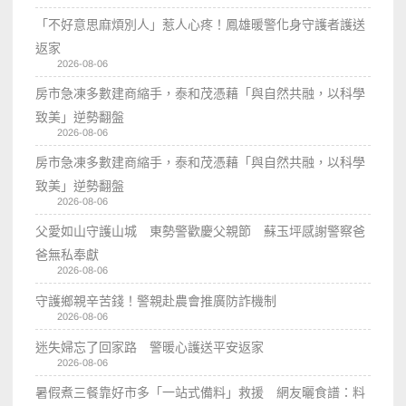
「不好意思麻煩別人」惹人心疼！鳳雄暖警化身守護者護送
返家
2026-08-06
房市急凍多數建商縮手，泰和茂憑藉「與自然共融，以科學
致美」逆勢翻盤
2026-08-06
房市急凍多數建商縮手，泰和茂憑藉「與自然共融，以科學
致美」逆勢翻盤
2026-08-06
父愛如山守護山城 東勢警歡慶父親節 蘇玉坪感謝警察爸
爸無私奉獻
2026-08-06
守護鄉親辛苦錢！警親赴農會推廣防詐機制
2026-08-06
迷失婦忘了回家路 警暖心護送平安返家
2026-08-06
暑假煮三餐靠好市多「一站式備料」救援 網友曬食譜：料