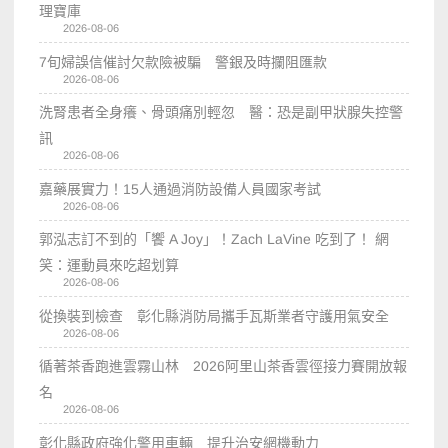
理寶庫
2026-08-06
7旬婦誤信催討欠款險被騙 警銀及時攔阻匯款
2026-08-06
洗腎患者全身癢、骨頭痛別輕忽 醫：恐是副甲狀腺失控警
訊
2026-08-06
嘉藥展實力！15人通過消防設備人員國家考試
2026-08-06
郭泓志訂不到的「饗 A Joy」！Zach LaVine 吃到了！ 網
笑：運動員來吃超划算
2026-08-06
從換裝到檢查 彰化縣消防局攜手瓦斯業者守護用氣安全
2026-08-06
循著茶香跑進雲霧山林 2026阿里山茶香雲徑接力賽開放報
名
2026-08-06
彰化縣政府強化警用車輛 提升治安網機動力