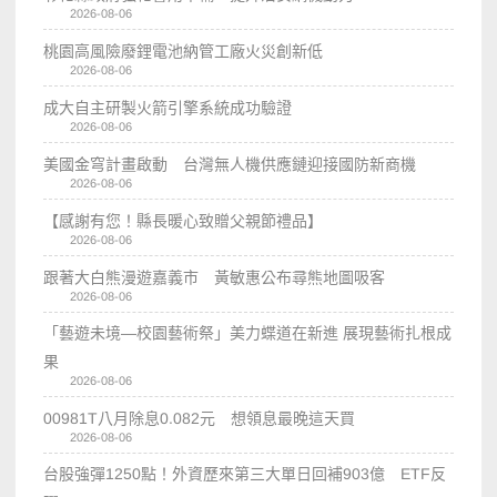
2026-08-06
桃園高風險廢鋰電池納管工廠火災創新低
2026-08-06
成大自主研製火箭引擎系統成功驗證
2026-08-06
美國金穹計畫啟動 台灣無人機供應鏈迎接國防新商機
2026-08-06
【感謝有您！縣長暖心致贈父親節禮品】
2026-08-06
跟著大白熊漫遊嘉義市 黃敏惠公布尋熊地圖吸客
2026-08-06
「藝遊未境—校園藝術祭」美力蝶道在新進 展現藝術扎根成
果
2026-08-06
00981T八月除息0.082元 想領息最晚這天買
2026-08-06
台股強彈1250點！外資歷來第三大單日回補903億 ETF反