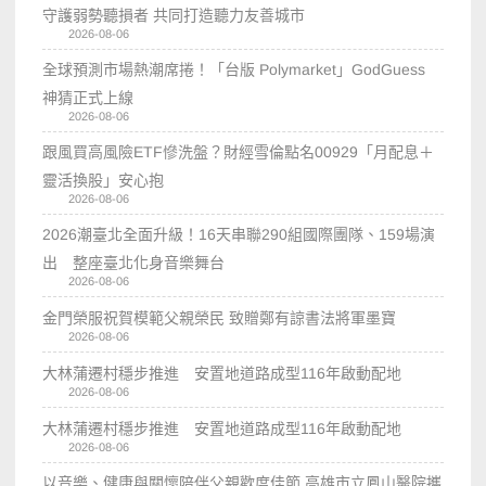
守護弱勢聽損者 共同打造聽力友善城市
2026-08-06
全球預測市場熱潮席捲！「台版 Polymarket」GodGuess
神猜正式上線
2026-08-06
跟風買高風險ETF慘洗盤？財經雪倫點名00929「月配息＋
靈活換股」安心抱
2026-08-06
2026潮臺北全面升級！16天串聯290組國際團隊、159場演
出 整座臺北化身音樂舞台
2026-08-06
金門榮服祝賀模範父親榮民 致贈鄭有諒書法將軍墨寶
2026-08-06
大林蒲遷村穩步推進 安置地道路成型116年啟動配地
2026-08-06
大林蒲遷村穩步推進 安置地道路成型116年啟動配地
2026-08-06
以音樂、健康與關懷陪伴父親歡度佳節 高雄市立鳳山醫院攜