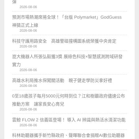
彈
2026-08-06
預測市場熱潮席捲全球！「台版 Polymarket」GodGuess
神猜正式上線
2026-08-06
科技守護用路安全 高雄警碰撞構圖系統榮獲中央肯定
2026-08-06
崑大機器人所張弘毅獲3獎 展綠色科技×智慧感測跨域研發
實力
2026-08-06
高雄水利局推水保闖關活動 親子健走學防災拿好禮
2026-08-06
0至18歲孩子每月5000元何時到位？江和樹籲政府儘速公布
推動方案 讓家長安心育兒
2026-08-06
雲鯨 FLOW 2 信義區登場！ 導入 AI 辨識與熱活水清潔功能
2026-08-06
科林助聽器攜手新竹縣政府、聲暉聯合會捐贈AI數位助聽器