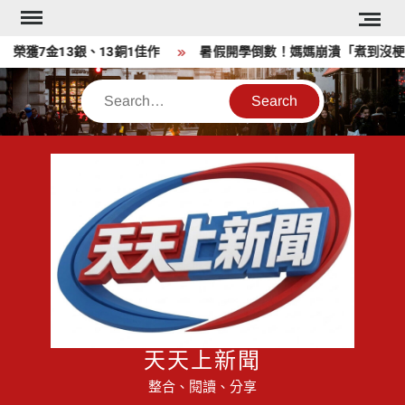
Skip
to
 榮獲7金13銀、13銅1佳作
暑假開學倒數！媽媽崩潰「煮到沒梗」
content
Search
天天上新聞
整合、閱讀、分享