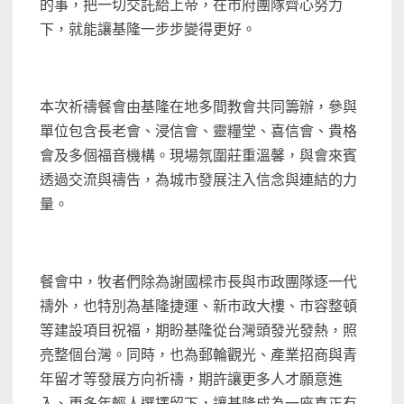
的事，把一切交託給上帝，在市府團隊齊心努力
下，就能讓基隆一步步變得更好。
本次祈禱餐會由基隆在地多間教會共同籌辦，參與
單位包含長老會、浸信會、靈糧堂、喜信會、貴格
會及多個福音機構。現場氛圍莊重溫馨，與會來賓
透過交流與禱告，為城市發展注入信念與連結的力
量。
餐會中，牧者們除為謝國樑市長與市政團隊逐一代
禱外，也特別為基隆捷運、新市政大樓、市容整頓
等建設項目祝福，期盼基隆從台灣頭發光發熱，照
亮整個台灣。同時，也為郵輪觀光、產業招商與青
年留才等發展方向祈禱，期許讓更多人才願意進
入、更多年輕人選擇留下，讓基隆成為一座真正有