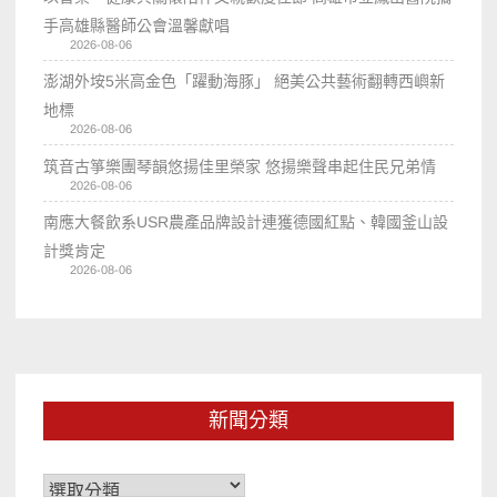
手高雄縣醫師公會溫馨獻唱
2026-08-06
澎湖外垵5米高金色「躍動海豚」 絕美公共藝術翻轉西嶼新
地標
2026-08-06
筑音古箏樂團琴韻悠揚佳里榮家 悠揚樂聲串起住民兄弟情
2026-08-06
南應大餐飲系USR農產品牌設計連獲德國紅點、韓國釜山設
計獎肯定
2026-08-06
新聞分類
新