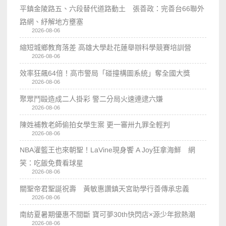
平鎮金陵路五、六段替代道路動土 張善政：完善台66聯外
路網、紓解地方壅塞
2026-08-06
縮短城鄉教育落差 高雄大學赴花蓮舉辦科學競賽培訓營
2026-08-06
效率狂飆64倍！高市警局「碰撞構圖系統」奪全國大獎
2026-08-06
聚眾鬥毆造成二人掛彩 警二分局火速連逮六嫌
2026-08-06
陳姓補教老師偷拍女學生案 更一審卅九罪全輕判
2026-08-06
NBA灌籃王也來朝聖！LaVine現身饗 A Joy狂拿海鮮 網
笑：吃飯免費看球星
2026-08-06
關聖帝君聖誕祝壽 黃敏惠讚鎮天宮助學行善傳承忠義
2026-08-06
南紡夏暑期優惠不間斷 寶可夢30th快閃店×源少年掀熱潮
2026-08-06