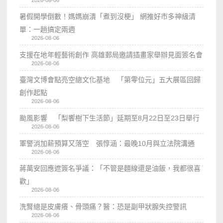
2026-08-06
暑假開學倒數！媽媽崩潰「煮到沒梗」 網推好市多神級清
單：一趟搞定兩週
2026-08-06
支援在地年輕藝術創作 高雄郵局邀請插畫家舉辦見面簽名會
2026-08-06
臺灣文博會點亮空總文化基地 「第零位元」五大展區回歸
創作起點
2026-08-06
颱風影響 「梨饗樹下生活節」延期至8月22日至23日舉行
2026-08-06
軍警消加薪預算又落空 張惇涵：最晚10月與立法院溝通
2026-08-06
蔣萬安回應遮簽名爭議：「不管是麵線還是油飯，我都很喜
歡」
2026-08-06
洗腎總是皮膚癢、骨頭痛？醫：恐是副甲狀腺失控警訊
2026-08-06