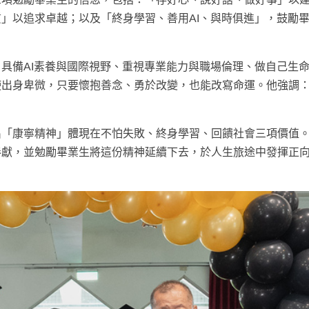
」以追求卓越；以及「終身學習、善用AI、與時俱進」，鼓勵
具備AI素養與國際視野、重視專業能力與職場倫理、做自己生
使出身卑微，只要懷抱善念、勇於改變，也能改寫命運。他強調
出「康寧精神」體現在不怕失敗、終身學習、回饋社會三項價值
奉獻，並勉勵畢業生將這份精神延續下去，於人生旅途中發揮正