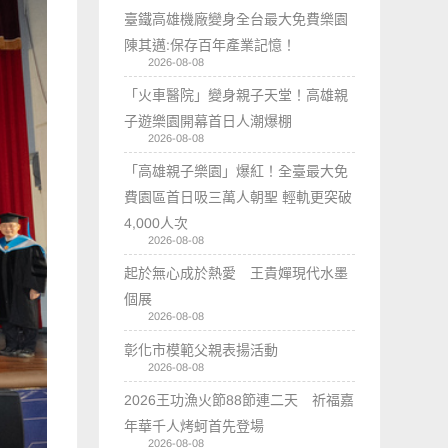
臺鐵高雄機廠變身全台最大免費樂園
陳其邁:保存百年產業記憶！
2026-08-08
「火車醫院」變身親子天堂！高雄親
子遊樂園開幕首日人潮爆棚
2026-08-08
「高雄親子樂園」爆紅！全臺最大免
費園區首日吸三萬人朝聖 輕軌更突破
4,000人次
2026-08-08
起於無心成於熱愛 王貴嬋現代水墨
個展
2026-08-08
彰化市模範父親表揚活動
2026-08-08
2026王功漁火節88節連二天 祈福嘉
年華千人烤蚵首先登場
2026-08-08