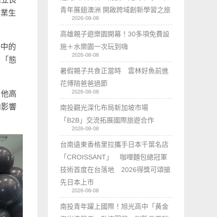
青年展翅澳洲 開啟跨域創新學習之旅
畢業生
2026-08-08
高雄親子遊樂園開幕！30多項免費設
命中的
施＋水樂園一次玩到嗨
2026-08-08
：「態
暑假親子共食正當時 雲林好魚前進
花博陪爸爸過節
2026-08-08
。他高
向影響
南投觀光深化布局新加坡市場
「B2B」交流拓展國際旅遊合作
2026-08-08
台南遠東香格里拉攜手日本千葉名店
「CROISSANT」 咖哩麵包總冠軍
技術首度在台落地 2026得獎可頌搶
先日本上市
2026-08-08
南投青年躍上國際！旭光高中「黃金