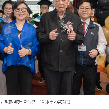
夢想旅程的嶄新起點。(圖/康寧大學提供)