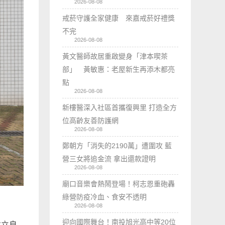
2026-08-08
戒菸守護全家健康 來嘉戒菸好禮獎
不完
2026-08-08
黃文醫師故居重啟變身「津本喫茶
部」 黃敏惠：老屋新生再添木都亮
點
2026-08-08
新樓醫深入社區首攜復興里 打造全方
位高齡友善防護網
2026-08-08
鄭朝方「消失的2190萬」遭圍攻 藍
營三女將追金流 拿出還款證明
2026-08-08
廟口音樂會熱鬧登場！柯志恩重砲轟
綠營防疫冷血、食安不透明
2026-08-08
迎向國際舞台！南投旭光高中等20位
建立良