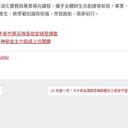
，深化實務與專業導向課程，攜手全體師生共創康寧新局。畢業
畢業生，將帶著知識與祝福，昂首啟航、築夢前行。
狎 新竹憲兵隊長拔官接受調查
後神秘金主力挺成上位關鍵
4406/
20 年磨一剑！卡卡食品潮龍宮蝦餅觀光工廠安平