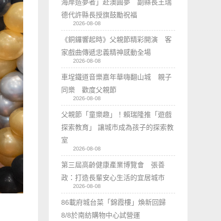
海岸造夢者」赴澳圓夢 副縣長王瑞
德代許縣長授旗鼓勵祝福
2026-08-08
《銅鑼響起時》父親節精彩開演 客
家戲曲傳遞忠義精神感動全場
2026-08-08
車埕鐵道音樂嘉年華嗨翻山城 親子
同樂 歡度父親節
2026-08-08
父親節「童樂趣」！賴瑞隆推「遊戲
探索教育」 讓城市成為孩子的探索教
室
2026-08-08
第三屆高齡健康產業博覽會 張善
政：打造長輩安心生活的宜居城市
2026-08-08
86載府城台菜「錦霞樓」煥新回歸
8/8於南紡購物中心試營運