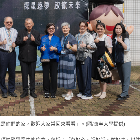
是你們的家，歡迎大家常回來看看」。(圖/康寧大學提供)
三項勉勵畢業生的信念，包括：「存好心、說好話、做好事」以