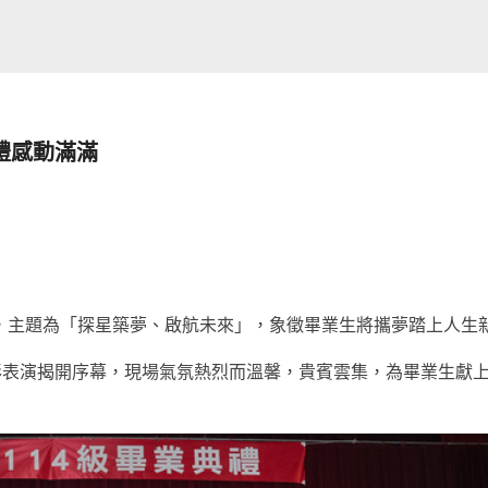
禮感動滿滿
典禮，主題為「探星築夢、啟航未來」，象徵畢業生將攜夢踏上人生
彩表演揭開序幕，現場氣氛熱烈而溫馨，貴賓雲集，為畢業生獻