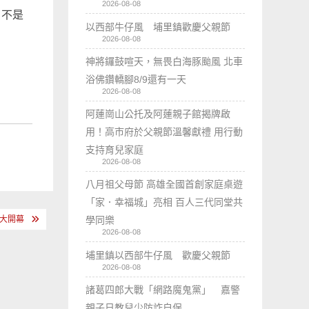
2026-08-08
，不是
以西部牛仔風 埔里鎮歡慶父親節
2026-08-08
神將鑼鼓喧天，無畏白海豚颱風 北車
浴佛鑽轎腳8/9還有一天
2026-08-08
阿蓮崗山公托及阿蓮親子館揭牌啟
用！高市府於父親節溫馨獻禮 用行動
支持育兒家庭
2026-08-08
八月祖父母節 高雄全國首創家庭桌遊
「家．幸福城」亮相 百人三代同堂共
學同樂
盛大開幕
2026-08-08
埔里鎮以西部牛仔風 歡慶父親節
2026-08-08
諸葛四郎大戰「網路魔鬼黨」 嘉警
親子日教兒少防詐自保