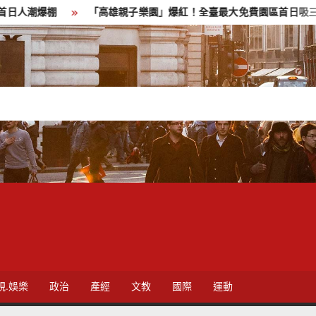
「高雄親子樂園」爆紅！全臺最大免費園區首日吸三萬人朝聖 輕軌更突
視.娛樂
政治
產經
文教
國際
運動