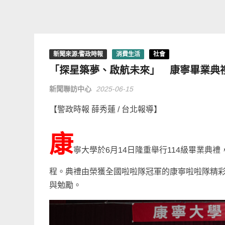
新聞來源:警政時報
消費生活
社會
「探星築夢、啟航未來」 康寧畢業典
新聞聯訪中心
2025-06-15
【警政時報 薛秀蓮 / 台北報導】
康
寧大學於6月14日隆重舉行114級畢業
程。典禮由榮獲全國啦啦隊冠軍的康寧啦啦隊精
與勉勵。