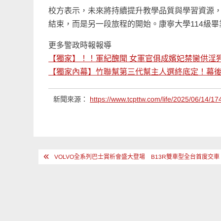
校方表示，未來將持續提升教學品質與學習資源
結束，而是另一段旅程的開始。康寧大學114級
更多警政時報報導
【獨家】！！軍紀醜聞 女軍官俱成嬪妃禁臠供淫
【獨家內幕】竹聯幫第三代幫主人選終底定！幕
新聞來源：
https://www.tcpttw.com/life/2025/06/14/17
文
VOLVO全系列巴士賞析會盛大登場 B13R雙車型全台首度交車
章
導
覽