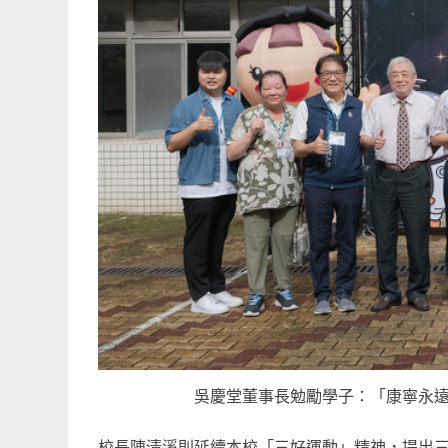
吳慶堂董事長勉勵學子：「康寧永遠
校長陳清溪則延續本校「三好運動」精神，提出