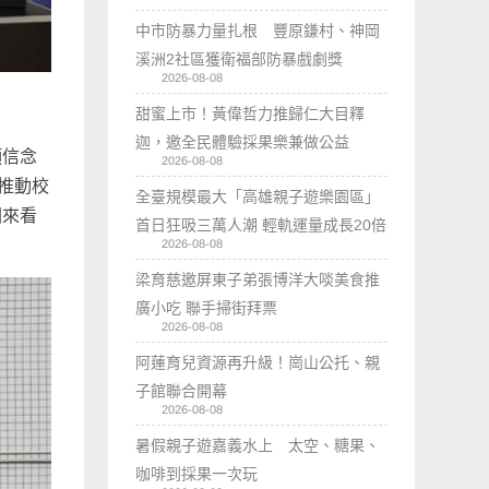
中市防暴力量扎根 豐原鎌村、神岡
溪洲2社區獲衛福部防暴戲劇獎
2026-08-08
甜蜜上市！黃偉哲力推歸仁大目釋
迦，邀全民體驗採果樂兼做公益
項信念
2026-08-08
續推動校
全臺規模最大「高雄親子遊樂園區」
回來看
首日狂吸三萬人潮 輕軌運量成長20倍
2026-08-08
梁育慈邀屏東子弟張博洋大啖美食推
廣小吃 聯手掃街拜票
2026-08-08
阿蓮育兒資源再升級！崗山公托、親
子館聯合開幕
2026-08-08
暑假親子遊嘉義水上 太空、糖果、
咖啡到採果一次玩