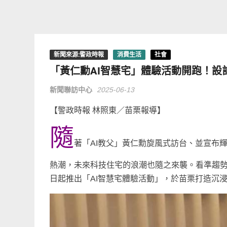
新聞來源:警政時報
消費生活
社會
「黃仁勳AI智慧宅」體驗活動開跑！
新聞聯訪中心
2025-06-13
【警政時報 林照東／苗栗報導】
隨
著「AI教父」黃仁勳旋風式訪台、並宣布輝
熱潮，未來科技住宅的浪潮也隨之來襲。看準趨
日起推出「AI智慧宅體驗活動」，於苗栗打造沉