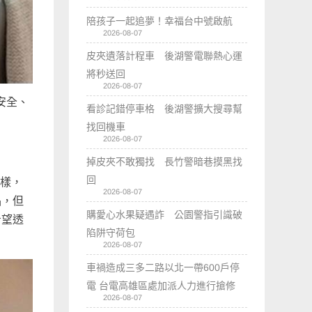
陪孩子一起追夢！幸福台中號啟航
2026-08-07
皮夾遺落計程車 後湖警電聯熱心運
將秒送回
2026-08-07
安全、
看診記錯停車格 後湖警擴大搜尋幫
找回機車
2026-08-07
掉皮夾不敢獨找 長竹警暗巷摸黑找
回
一樣，
2026-08-07
品，但
購愛心水果疑遇詐 公園警指引識破
希望透
陷阱守荷包
2026-08-07
車禍造成三多二路以北一帶600戶停
電 台電高雄區處加派人力進行搶修
2026-08-07