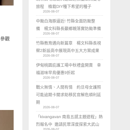
旅程 植栽DIY種下希望的種子
2026-08-07
中颱白海豚逼近! 竹縣全面防颱整
備 楊文科縣長籲鄉親落實防颱準備
2026-08-07
讓參觀
竹縣教育邁向新篇章 楊文科縣長視
察2新設高中展現高中五大方案成果
2026-08-07
伊甸桃園庇護工場中秋禮盒開賣 幸
福滋味早鳥優惠9折起
2026-08-07
戰火無情、人間有情 約旦母女護照
可能逾期卡關求助移民官解危順利延
期
2026-08-07
「kivangavan 南島五感主題遊程」熱
烈報名中 邀請民眾深度探索大武山
2026-08-07