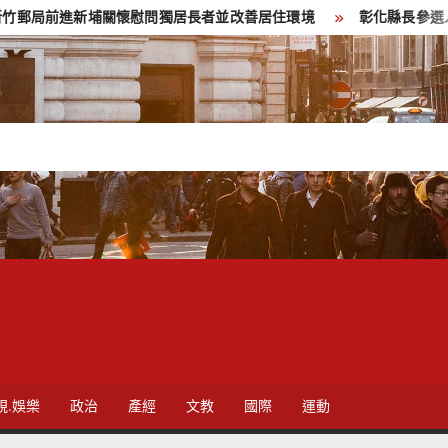
關懷慰問獨居長者並改善居住環境
彰化縣長參選人魏平政彰化造
視.娛樂
政治
產經
文教
國際
運動