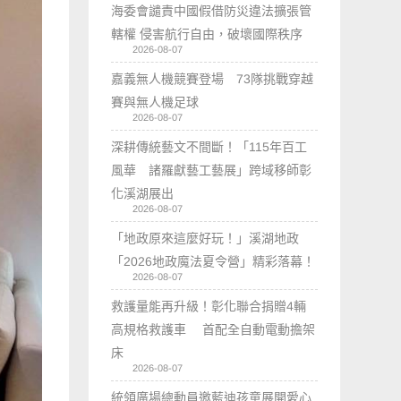
海委會譴責中國假借防災違法擴張管
轄權 侵害航行自由，破壞國際秩序
2026-08-07
嘉義無人機競賽登場 73隊挑戰穿越
賽與無人機足球
2026-08-07
深耕傳統藝文不間斷！「115年百工
風華 諸羅獻藝工藝展」跨域移師彰
化溪湖展出
2026-08-07
「地政原來這麼好玩！」溪湖地政
「2026地政魔法夏令營」精彩落幕！
2026-08-07
救護量能再升級！彰化聯合捐贈4輛
高規格救護車 首配全自動電動擔架
床
2026-08-07
統領廣場總動員邀藍迪孩童展開愛心