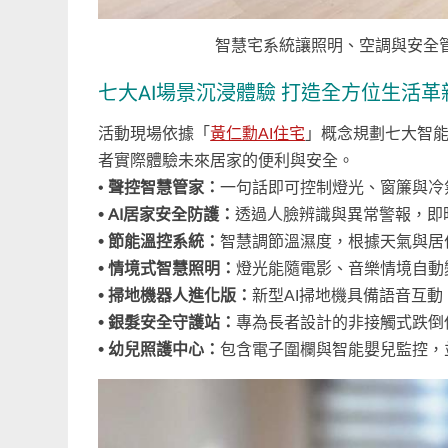
智慧宅系統讓照明、空調與安全
七大AI場景沉浸體驗 打造全方位生活革
活動現場依據「
黃仁勳AI住宅
」概念規劃七大智
者實際體驗未來居家的便利與安全。
•
聲控智慧管家：
一句話即可控制燈光、窗簾與冷
• AI居家安全防護：
透過人臉辨識與異常警報，即
• 節能溫控系統：
智慧調節溫濕度，根據天氣與居
• 情境式智慧照明：
燈光能隨電影、音樂情境自動
• 掃地機器人進化版：
新型AI掃地機具備語音互
• 銀髮安全守護站：
專為長者設計的非接觸式跌倒
• 幼兒照護中心：
包含電子圍欄與智能嬰兒監控，