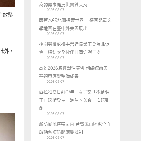
為弱勢家庭提供實質支持
2026-08-07
造放鬆
跟著70張地圖探索世界！ 德國兒童文
學地圖在臺中綠美圖展出
2026-08-07
桃園勞檢處攜手營造職業工會及北促
。此外，
會 締結安全伙伴共同守護工安
2026-08-07
高雄2026城鎮韌性演習 副總統蕭美
琴視察應變整備成果
2026-08-07
西拉雅夏日好Chill！關子嶺「不動明
王」踩街登場 泡湯、美食一次玩到
飽
2026-08-07
嚴防颱風挾帶豪雨 台電鳳山區處全面
啟動各項防颱應變機制
2026-08-07