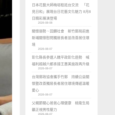
日本花藝大師梅垣稔抵台交流 「花
見日和」展現台日花藝文化魅力 8月8
日精彩展演登場
2026-08-08
關懷弱勢、回饋社會 新竹郵局前進
新埔關懷慰問獨居長者並改善居住環
境
2026-08-07
彰化縣長參選人魏平政彰化造勢 喊
福利超越六都承接王惠美施政再升級
2026-08-07
台灣郵政協會攜手竹郵 持續公益關
懷暨改善獨居長者居住環境傳遞溫暖
愛心
2026-08-07
父親節關心爸爸心理健康 桃衛生局
籲正視男性壓力
2026-08-07