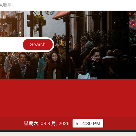
勢 喊福利超越六都承接王惠美施政再升級
台灣郵政協會攜手竹郵
星期六, 08 8 月, 2026
5:14:32 PM