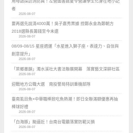
用母語採訪消防員！左營圖書館夏令營讓學生化身在地小記
者
2026-08-07
要再選先說清4000萬！吳子嘉秀票據 控鄭永金為鄭朝方
2018選縣長籌錢至今未還
2026-08-07
08/09-08/15 星座週運「水星進入獅子座，表達力、自信與
創意提升」
2026-08-07
「茶鄉墨韻」濁水溪社大書法聯展開幕 落實藝文深耕社區
2026-08-07
迎戰地方公職大選 南投警局特訓重機部隊
2026-08-07
臺南虱目魚×中華職棒掀吃魚熱潮！即日全聯滿額優惠再抽
棒球好禮
2026-08-07
「白海豚」颱逼近！台南台電籲落實防範災損
2026-08-07