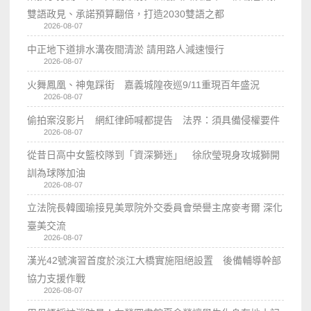
雙語政見、承諾預算翻倍，打造2030雙語之都
2026-08-07
中正地下道排水溝夜間清淤 請用路人減速慢行
2026-08-07
火舞鳳凰、神鬼踩街 嘉義城隍夜巡9/11重現百年盛況
2026-08-07
偷拍案沒影片 網紅律師喊都提告 法界：須具備侵權要件
2026-08-07
從昔日高中女籃校隊到「資深獅迷」 徐欣瑩現身攻城獅開
訓為球隊加油
2026-08-07
立法院長韓國瑜接見美眾院外交委員會榮譽主席麥考爾 深化
臺美交流
2026-08-07
漢光42號演習首度於淡江大橋實施阻絕設置 後備輔導幹部
協力支援作戰
2026-08-07