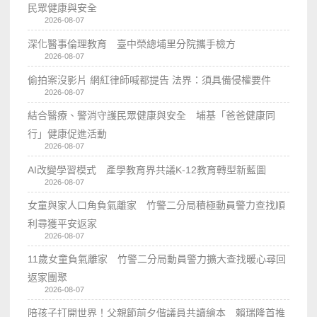
民眾健康與安全
2026-08-07
深化醫事倫理教育 臺中榮總埔里分院攜手檢方
2026-08-07
偷拍案沒影片 網紅律師喊都提告 法界：須具備侵權要件
2026-08-07
結合醫療、警消守護民眾健康與安全 埔基「爸爸健康同
行」健康促進活動
2026-08-07
AI改變學習模式 產學教育界共議K-12教育轉型新藍圖
2026-08-07
女童與家人口角負氣離家 竹警二分局積極動員警力查找順
利尋獲平安返家
2026-08-07
11歲女童負氣離家 竹警二分局動員警力擴大查找暖心尋回
返家團聚
2026-08-07
陪孩子打開世界！父親節前夕偕議員共讀繪本 賴瑞隆首推