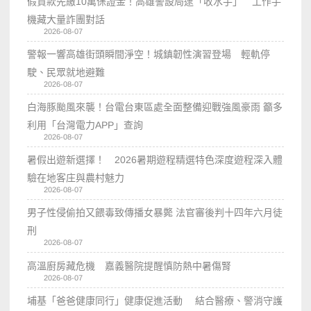
假貸款先繳10萬保證金！高雄警設局逮「收水手」 工作手
機藏大量詐團對話
2026-08-07
警報一響高雄街頭瞬間淨空！城鎮韌性演習登場 輕軌停
駛、民眾就地避難
2026-08-07
白海豚颱風來襲！台電台東區處全面整備迎戰強風豪雨 籲多
利用「台灣電力APP」查詢
2026-08-07
暑假出遊新選擇！ 2026暑期遊程精選特色深度遊程深入體
驗在地客庄與農村魅力
2026-08-07
男子性侵偷拍又餵毒致傳播女暴斃 法官審後判十四年六月徒
刑
2026-08-07
高溫廚房藏危機 嘉義醫院提醒慎防熱中暑傷腎
2026-08-07
埔基「爸爸健康同行」健康促進活動 結合醫療、警消守護