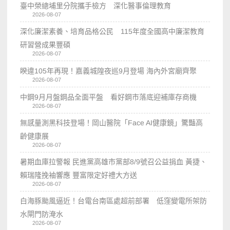
臺中榮總埔里分院攜手檢方 深化醫事倫理教育
2026-08-07
深化廉潔素養、培育品格公民 115年度全國高中廉潔教育
研習營成果豐碩
2026-08-07
睽違105年再現！嘉義城隍夜巡9月登場 海內外宮廟齊聚
2026-08-07
中鋼9月月盤鋼品全面平盤 看好鋼市落底迎補庫存商機
2026-08-07
無感量測黑科技登場！岡山醫院「Face AI健康鏡」驚豔高
齡健康展
2026-08-07
暑期血庫拉警報 民進黨高雄市黨部8/9號召公益捐血 黃捷、
賴瑞隆挽袖響應 豐富限定好禮大方送
2026-08-07
白海豚颱風逼近！台電台南區處超前部署 低窪變電所架防
水閘門防淹水
2026-08-07