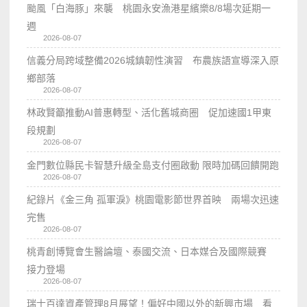
颱風「白海豚」來襲 桃園永安漁港星繽樂8/8場次延期一
週
2026-08-07
信義分局跨域整備2026城鎮韌性演習 布農族語宣導深入原
鄉部落
2026-08-07
林政賢籲推動AI普惠轉型、活化舊城商圈 促加速國1甲東
段規劃
2026-08-07
金門數位縣民卡智慧升級全島支付圈啟動 限時加碼回饋開跑
2026-08-07
紀錄片《金三角 孤軍淚》桃園電影節世界首映 兩場次迅速
完售
2026-08-07
桃青創博覽會生醫論壇、泰國交流、日本媒合及國際競賽
接力登場
2026-08-07
瑞士百達資產管理8月展望！偏好中國以外的新興市場 看