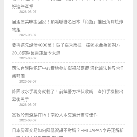
好這些產業
2026-08-07
居酒屋美味搬回家！頂呱呱聯名日本「角瓶」推出角嗨尬炸
物組
2026-08-07
要再選先說清4000萬！吳子嘉秀票據 控鄭永金為鄭朝方
2018選縣長籌錢至今未還
2026-08-07
司法官學院犯研中心實地參訪衛福部嘉療 深化醫法跨界合作
新藍圖
2026-08-07
詐團收水手現身就栽了！前鎮警方埋伏收網 查扣手機揪出
幕後黑手
2026-08-07
寓教於樂深耕在地！南投人本交通計畫奪佳作
2026-08-07
日本房產交易如何降低資訊不對稱？FMI JAPAN李丹翔解析