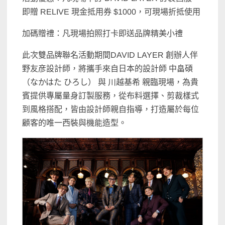
即贈 RELIVE 現金抵用券 $1000，可現場折抵使用
加碼贈禮：凡現場拍照打卡即送品牌精美小禮
此次雙品牌聯名活動期間DAVID LAYER 創辦人伴
野友彦設計師，將攜手來自日本的設計師 中畠碩
（なかはた ひろし） 與 川越基希 親臨現場，為貴
賓提供專屬量身訂製服務，從布料選擇、剪裁樣式
到風格搭配，皆由設計師親自指導，打造屬於每位
顧客的唯一西裝與機能造型。