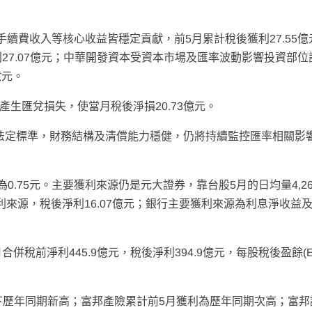
手續費收入等核心收益皆穩定貢獻，前5月累計稅後獲利27.55億
利27.07億元；中華開發資本受資本市場及匯率波動影響投資部位
億元。
產生匯兌損失，使當月稅後淨損20.73億元。
高於法定標準，財務結構及清償能力穩健，仍將持續監控匯率相關影
為0.75元。主要獲利來源仍是元大證券，靠台股5月的日均量4,2
來源，稅後淨利16.07億元；銀行主要獲利來源為利息淨收益
併稅前淨利445.9億元，稅後淨利394.9億元，每股稅後盈餘(E
下歷年同期新高；富邦產險累計前5月獲利為歷年同期次高；富邦