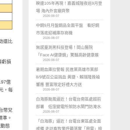
睽違105年再現！嘉義城隍夜巡9月登
場 海內外宮廟齊聚
2026-08-07
中鋼9月月盤鋼品全面平盤 看好鋼
市落底迎補庫存商機
2026-08-07
勢還比
無感量測黑科技登場！岡山醫院
「Face AI健康鏡」驚豔高齡健康展
2026-08-07
壽虧損
暑期血庫拉警報 民進黨高雄市黨部
。
8/9號召公益捐血 黃捷、賴瑞隆挽袖
97億
響應 豐富限定好禮大方送
億元，每
2026-08-07
白海豚颱風逼近！台電台南區處超前
部署 低窪變電所架防水閘門防淹水
台幣兌
2026-08-07
標準。
「白海豚」逼近！台電台東區處全面
況動態
戒備 走訪畜牧業呼籲落實「用電」檢