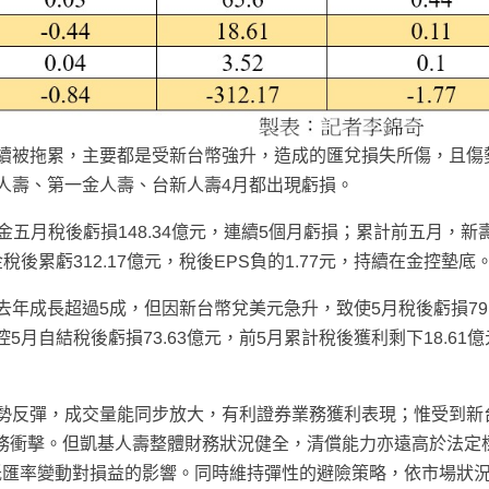
續被拖累，主要都是受新台幣強升，造成的匯兌損失所傷，且傷
人壽、第一金人壽、台新人壽4月都出現虧損。
光金五月稅後虧損148.34億元，連續5個月虧損；累計前五月，新
金稅後累虧312.17億元，稅後EPS負的1.77元，持續在金控墊底
年成長超過5成，但因新台幣兌美元急升，致使5月稅後虧損79.
5月自結稅後虧損73.63億元，前5月累計稅後獲利剩下18.61
。
勢反彈，成交量能同步放大，有利證券業務獲利表現；惟受到新
務衝擊。但凱基人壽整體財務狀況健全，清償能力亦遠高於法定
低匯率變動對損益的影響。同時維持彈性的避險策略，依市場狀