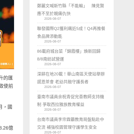
鄭麗文喊新竹縣「不能輸」 陳見賢
應不至於親痛仇快
2026-08-07
聯發國際Q2獲利飆近5成！Q4再推餐
食品牌添動能
2026-08-07
86載府城台菜「錦霞樓」煥新回歸
8/8南紡試營運
2026-08-07
深耕在地20載！華山南區天使站舉辦
升的匯
感恩茶會 老幼共融守護長者
，致使前
2026-08-07
臺南市議員余柷青促完善教師支持機
制 爭取西拉雅族教育權益
月，國
2026-08-07
台南市議員李宗霖籲教育局盤點赴中
交流 補強校園管理守護學生安全
.26億
2026-08-07