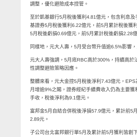
調整，優化避險成本控管。
至於凱基銀行5月稅後獲利4.81億元，包含利息及
基證券5月稅後獲利6.22億元，前5月累計稅後獲
5月稅後虧損0.69億元，前5月累計稅後虧損2.28
同樣地，元大人壽，5月受台幣升值逾6.5%影響，
元大人壽強調，5月底RBC高於300%，持續
性調整避險策略因應。
整體來看，元大金控5月稅後淨利7.43億元，EPS
月增逾9%之賜，證券經紀手續費收入仍為主要獲利
手收，稅後淨利為9.1億元。
富邦金5月自結合併稅後淨損57.9億元，累計前5月合
2.89元。
子公司台北富邦銀行單5月及累計前5月獲利皆創