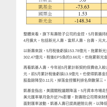
整體來看，旗下有壽險子公司的金控，5月普遍持
4月擴大，包括新光人壽、富邦人壽、台壽、元大
以新壽來說，5月稅後虧損153.78億元，拖累新
302.47億元，稅後EPS負的3.66元，也拖累新光
再看凱基人壽，今年前5月累計新契約保費收入較去
元，前5月累計稅後虧損13.9億元。也使得凱基金控
股盈餘降至0.11元，掉落金控獲利排名倒數第三
凱基金指出，美國關稅議題降溫，5月資本市場走
美元匯率單月急升近7%影響，對壽險公司帶來財
面對匯率波動，凱基人壽已提高避險比例，以降