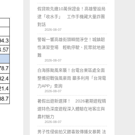
假貸款先繳10萬保證金！高雄警設局
逮「收水手」 工作手機藏大量詐團
對話
2026-08-07
警報一響高雄街頭瞬間淨空！城鎮韌
性演習登場 輕軌停駛、民眾就地避
難
2026-08-07
白海豚颱風來襲！台電台東區處全面
整備迎戰強風豪雨 籲多利用「台灣電
力APP」查詢
2026-08-07
暑假出遊新選擇！ 2026暑期遊程精
選特色深度遊程深入體驗在地客庄與
農村魅力
2026-08-07
男子性侵偷拍又餵毒致傳播女暴斃 法