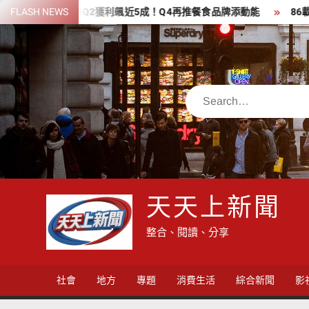
Skip
發國際Q2獲利飆近5成！Q4再推餐食品牌添動能
FLASH NEWS
86載府城台菜「
to
content
Search
天天上新聞
整合、閱讀、分享
社會
地方
專題
消費生活
綜合新聞
影