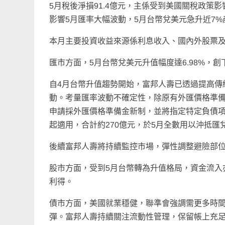
5月稅後淨損91.4億元，主係受到美國關稅政
影響5月匯率大幅波動，5月台幣兌美元急升近7%產
本月主要投資收益來源係利息收入、國內外股票
匯市方面，5月台幣兌美元升值幅度達6.98%，創
自4月台幣升值趨勢開始，富邦人壽已透過提高傳
動。考量匯率波動不確定性，除原有外匯價格準備
申請採外匯價格準備金新制，並將指定特定負債項
起適用，合計約270億元，於5月全數用以沖抵匯
後續富邦人壽將持續監控市場，彈性調整避險部
股市方面，受到5月台幣轉為升值格局，資金流入
利得。
債市方面，美國就業穩健，聯準會強調需更多時間
彈。富邦人壽持續關注流動性管理，保留帳上充