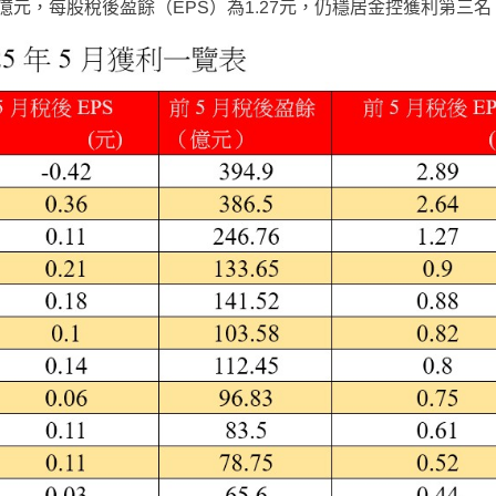
6億元，每股稅後盈餘（EPS）為1.27元，仍穩居金控獲利第三名