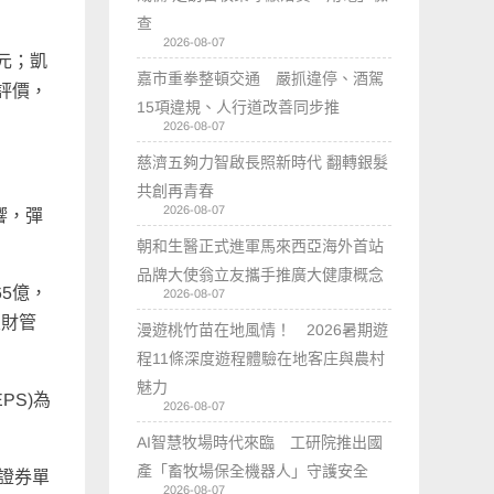
查
2026-08-07
元；凱
嘉市重拳整頓交通 嚴抓違停、酒駕
評價，
15項違規、人行道改善同步推
2026-08-07
慈濟五夠力智啟長照新時代 翻轉銀髮
共創再青春
2026-08-07
響，彈
朝和生醫正式進軍馬來西亞海外首站
品牌大使翁立友攜手推廣大健康概念
65億，
2026-08-07
及財管
漫遊桃竹苗在地風情！ 2026暑期遊
程11條深度遊程體驗在地客庄與農村
魅力
PS)為
2026-08-07
AI智慧牧場時代來臨 工研院推出國
產「畜牧場保全機器人」守護安全
證券單
2026-08-07