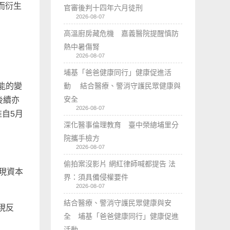
而衍生
官審後判十四年六月徒刑
2026-08-07
高溫廚房藏危機 嘉義醫院提醒慎防
熱中暑傷腎
2026-08-07
埔基「爸爸健康同行」健康促進活
能的變
動 結合醫療、警消守護民眾健康與
安全
後續亦
2026-08-07
自5月
深化醫事倫理教育 臺中榮總埔里分
院攜手檢方
2026-08-07
偷拍案沒影片 網紅律師喊都提告 法
現資本
界：須具備侵權要件
2026-08-07
結合醫療、警消守護民眾健康與安
現反
全 埔基「爸爸健康同行」健康促進
活動