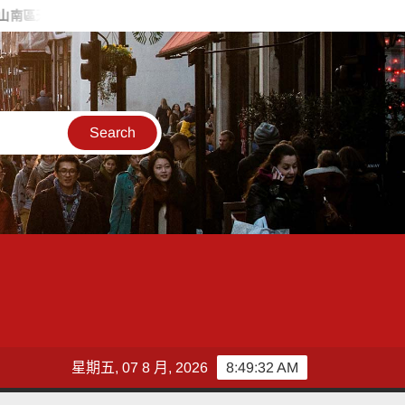
站舉辦感恩茶會 老幼共融守護長者
臺南市議員余柷青促完善教師支
星期五, 07 8 月, 2026
8:49:34 AM