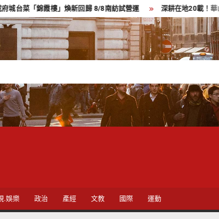
錦霞樓」煥新回歸 8/8南紡試營運
深耕在地20載！華山南區天使
視.娛樂
政治
產經
文教
國際
運動