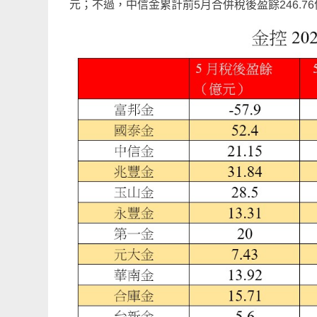
元；不過，中信金累計前5月合併稅後盈餘246.7