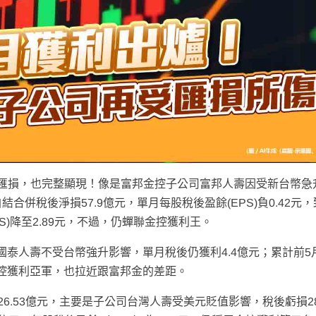
匯損，也完整顯現！像是富邦金控子公司富邦人壽因受新台幣急
結合併稅後淨損57.9億元，單月每股稅後盈餘(EPS)負0.42元
PS)降至2.89元，不過，仍蟬聯金控獲利王。
司國泰人壽不受台幣強升影響，單月稅後仍獲利4.4億元；累計前5
穩居金控獲利亞軍，也拉近跟富邦金的差距。
26.53億元，主要是子公司台灣人壽受美元貶值影響，稅後虧損28