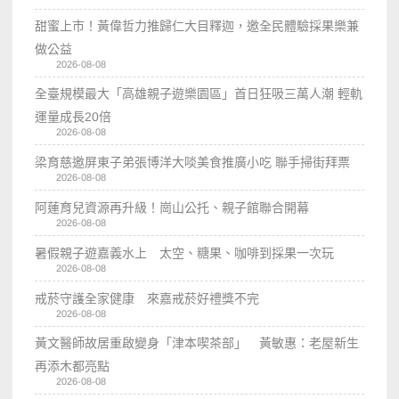
甜蜜上市！黃偉哲力推歸仁大目釋迦，邀全民體驗採果樂兼
做公益
2026-08-08
全臺規模最大「高雄親子遊樂園區」首日狂吸三萬人潮 輕軌
運量成長20倍
2026-08-08
梁育慈邀屏東子弟張博洋大啖美食推廣小吃 聯手掃街拜票
2026-08-08
阿蓮育兒資源再升級！崗山公托、親子館聯合開幕
2026-08-08
暑假親子遊嘉義水上 太空、糖果、咖啡到採果一次玩
2026-08-08
戒菸守護全家健康 來嘉戒菸好禮獎不完
2026-08-08
黃文醫師故居重啟變身「津本喫茶部」 黃敏惠：老屋新生
再添木都亮點
2026-08-08