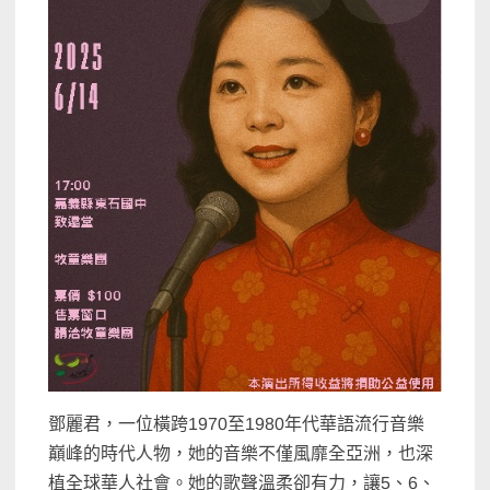
鄧麗君，一位橫跨1970至1980年代華語流行音樂
巔峰的時代人物，她的音樂不僅風靡全亞洲，也深
植全球華人社會。她的歌聲溫柔卻有力，讓5、6、