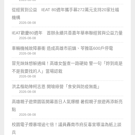
從經貿到公益 IEAT 80週年攜手募272萬元支持20家社福
機構
2026-08-08
IEAT歡慶80週年 首辦永續共善嘉年華串聯經貿與公益力量
2026-08-08
車輛機械故障暴衝 造成高雄市前鎮、苓雅區600戶停電
2026-08-08
冒充妹妹想躲通緝！高雄女盤查一路硬拗 警一句「妳到底是
不是我要找的人」當場認栽
2026-08-08
洪孟楷助陣柯志恩 開嗆綠營「食安與防疫無能」
2026-08-08
高雄親子遊樂園區開幕首日人氣爆棚 暑假親子旅遊再添新亮
點
2026-08-08
校園電子煙暴增逾七倍！議員轟南市府反毒宣導淪為紙上談
兵