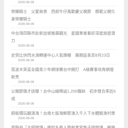
2026-08-08
榮耀騎士 父愛無畏 西部牛仔風歡慶父親節 模範父親化
身榮耀騎士
2026-08-08
中台灣四縣市赴新加坡推廣觀光 星國業者看好深度旅遊潛
力
2026-08-08
史努比快閃水湳轉運中心人氣爆棚 展期延長至8月23日
2026-08-08
筑波木笑盃全國青少年網球賽台中開打 A級賽事培育網壇
新秀
2026-08-08
父親節徵才送暖！台中山線釋逾1,200職缺 初步媒合率近6
成
2026-08-08
銅板價玩翻濱海！台南七股海鮮節湧入千人下水體驗漁村樂
2026-08-08
屏縣府「大師開講」邀知名藝人暨創業家詹子晴開講 解鎖