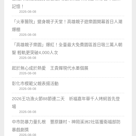
記憶！
2026-08-08
「火車醫院」變身親子天堂！高雄親子遊樂園開幕首日人潮
爆棚
2026-08-08
「高雄親子樂園」爆紅！全臺最大免費園區首日吸三萬人朝
聖 輕軌更突破4,000人次
2026-08-08
起於無心成於熱愛 王貴嬋現代水墨個展
2026-08-08
彰化市模範父親表揚活動
2026-08-08
2026王功漁火節88節連二天 祈福嘉年華千人烤蚵首先登
場
2026-08-08
中市防暴力量扎根 豐原鎌村、神岡溪洲2社區獲衛福部防
暴戲劇獎
2026-08-08