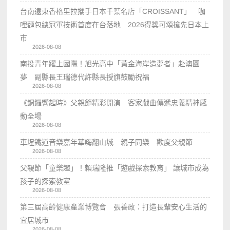
台南遠東香格里拉攜手日本千葉名店「CROISSANT」 咖
哩麵包總冠軍技術首度在台落地 2026得獎可頌搶先日本上
市
2026-08-08
南投青年躍上國際！旭光高中「黃金海岸造夢者」赴澳圓
夢 副縣長王瑞德代許縣長授旗鼓勵祝福
2026-08-08
《銅鑼響起時》父親節精彩開演 客家戲曲傳遞忠義精神感
動全場
2026-08-08
車埕鐵道音樂嘉年華嗨翻山城 親子同樂 歡度父親節
2026-08-08
父親節「童樂趣」！賴瑞隆推「遊戲探索教育」 讓城市成為
孩子的探索教室
2026-08-08
第三屆高齡健康產業博覽會 張善政：打造長輩安心生活的
宜居城市
2026-08-08