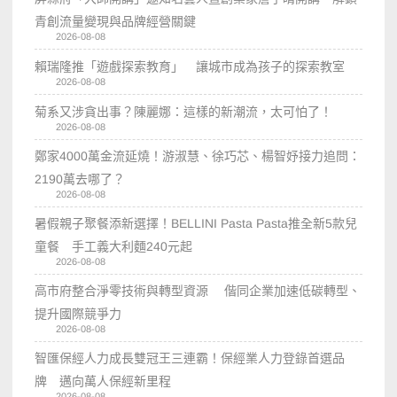
青創流量變現與品牌經營關鍵
2026-08-08
賴瑞隆推「遊戲探索教育」 讓城市成為孩子的探索教室
2026-08-08
菊系又涉貪出事？陳麗娜：這樣的新潮流，太可怕了！
2026-08-08
鄭家4000萬金流延燒！游淑慧、徐巧芯、楊智妤接力追問：
2190萬去哪了？
2026-08-08
暑假親子聚餐添新選擇！BELLINI Pasta Pasta推全新5款兒
童餐 手工義大利麵240元起
2026-08-08
高市府整合淨零技術與轉型資源 偕同企業加速低碳轉型、
提升國際競爭力
2026-08-08
智匯保經人力成長雙冠王三連霸！保經業人力登錄首選品
牌 邁向萬人保經新里程
2026-08-08