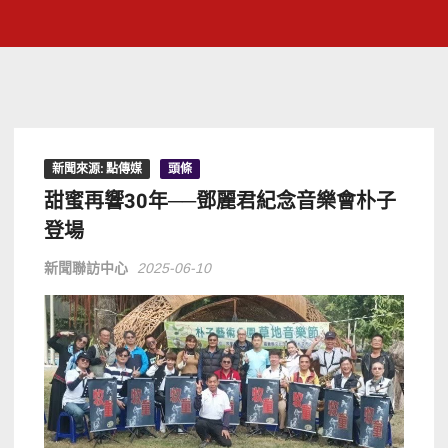
新聞來源: 點傳媒
頭條
甜蜜再響30年──鄧麗君紀念音樂會朴子
登場
新聞聯訪中心
2025-06-10