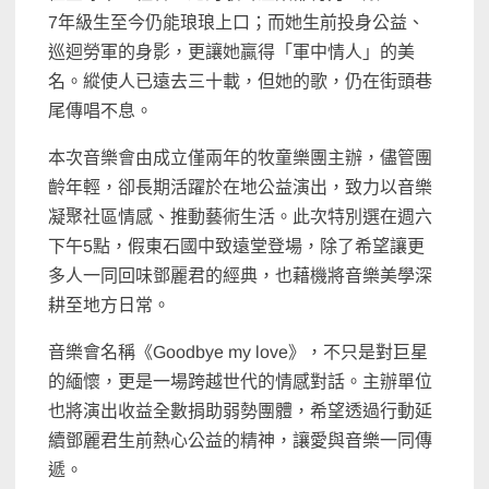
7年級生至今仍能琅琅上口；而她生前投身公益、
巡迴勞軍的身影，更讓她贏得「軍中情人」的美
名。縱使人已遠去三十載，但她的歌，仍在街頭巷
尾傳唱不息。
本次音樂會由成立僅兩年的牧童樂團主辦，儘管團
齡年輕，卻長期活躍於在地公益演出，致力以音樂
凝聚社區情感、推動藝術生活。此次特別選在週六
下午5點，假東石國中致遠堂登場，除了希望讓更
多人一同回味鄧麗君的經典，也藉機將音樂美學深
耕至地方日常。
音樂會名稱《Goodbye my love》，不只是對巨星
的緬懷，更是一場跨越世代的情感對話。主辦單位
也將演出收益全數捐助弱勢團體，希望透過行動延
續鄧麗君生前熱心公益的精神，讓愛與音樂一同傳
遞。