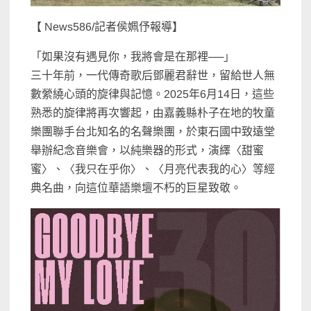
【 News586/記者侯姵伃報導】
「如果沒有遇見你，我將會是在那裡──」
三十年前，一代傳奇歌后鄧麗君辭世，留給世人無
數縈繞心頭的旋律與記憶。2025年6月14日，這些
熟悉的旋律將再次響起，由嘉義縣朴子在地的牧童
樂團聯手台北知名的名聲樂團，於東石國中致遠堂
舉辦紀念音樂會，以純樂器的形式，演繹〈甜蜜
蜜〉、〈我只在乎你〉、〈月亮代表我的心〉等經
典名曲，向這位華語樂壇不朽的巨星致敬。