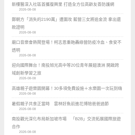
新樓醫深入社區首攜復興里 打造全方位高齡友善防護網
2026-08-08
鄭朝方「消失的2190萬」遭圍攻 藍營三女將追金流 拿出還
款證明
2026-08-08
廟口音樂會熱鬧登場！柯志恩重砲轟綠營防疫冷血、食安不
透明
2026-08-08
迎向國際舞台！南投旭光高中等20位青年展翅澳洲 開啟跨
域創新學習之旅
2026-08-08
高雄親子遊樂園開幕！30多項免費設施＋水樂園一次玩到嗨
2026-08-08
暑假親子共食正當時 雲林好魚前進花博陪爸爸過節
2026-08-08
南投觀光深化布局新加坡市場 「B2B」交流拓展國際旅遊
合作
2026-08-08