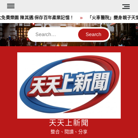
Skip
to
樂園 陳其邁:保存百年產業記憶！
「火車醫院」變身親子天堂！
content
Search
天天上新聞
整合、閱讀、分享