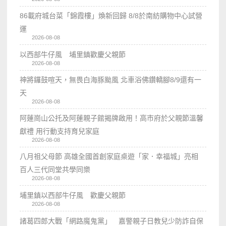
86載府城台菜「錦霞樓」煥新回歸 8/8於南紡購物中心試營
運
2026-08-08
以西部牛仔風 埔里鎮歡慶父親節
2026-08-08
神將鑼鼓喧天，無畏白海豚颱風 北車浴佛鑽轎腳8/9還有一
天
2026-08-08
阿蓮崗山公托及阿蓮親子館揭牌啟用！高市府於父親節溫馨
獻禮 用行動支持育兒家庭
2026-08-08
八月祖父母節 高雄全國首創家庭桌遊「家．幸福城」亮相
百人三代同堂共學同樂
2026-08-08
埔里鎮以西部牛仔風 歡慶父親節
2026-08-08
諸葛四郎大戰「網路魔鬼黨」 嘉警親子日教兒少防詐自保