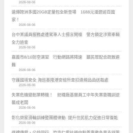
2026-08-06
遠傳跨洲多國20GB定量包全新登場 1688元漫遊逾百國
家！
2026-08-06
台中某議員服務處遭駕車人士揚言開槍 警方鎖定涉案車輛
全力追查
2026-08-06
嘉義市8/10防空演習 行動網路將降速 籲民眾配合疏散避
難
2026-08-06
守護國境安全 海巡基隆港安檢所查扣違規品函送裁處
2026-08-06
失業危機變創業轉機！ 紡織廠基層員工中年失業靠職訓逆
襲成老闆
2026-08-06
彰化榮家滑輪訓練暨團體律動 提升住民肌力促進日常復能
2026-08-06
送禮傳愛、公益同行 竹市仁愛社福中秋義賣邀各界支持籌