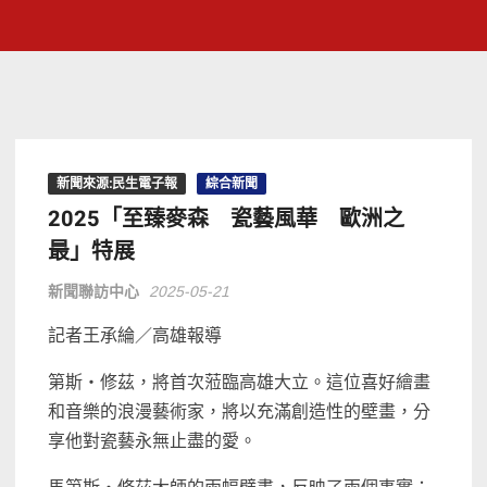
新聞來源:民生電子報
綜合新聞
2025「至臻麥森 瓷藝風華 歐洲之
最」特展
新聞聯訪中心
2025-05-21
記者王承綸／高雄報導
第斯‧修茲，將
首次
蒞臨
高雄大立
。
這位
喜好繪畫
和音樂的浪漫
藝術家，將以
充滿創造性的壁畫
，分
享他對瓷藝永無止盡的愛。