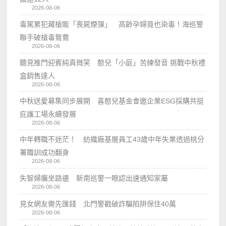
2026-08-06
毒駕累犯藏槍販「喪屍煙彈」 高齡孕婦竟也染毒！海巡警
聯手破槍毒鴛鴦
2026-08-06
聽見推門迎賓純真微笑 憨兒「小庭」苦練發音 挑戰中秋禮
盒銷售達人
2026-08-06
中秋送愛募集同步展開 喜憨兒基金會邀企業ESG採購共挺
庇護工場永續發展
2026-08-06
中年轉職不迷茫！ 紡織廠基層員工43歲中年失業透過桃分
署職訓成功翻身
2026-08-06
失智婦癱坐路邊 新南巡警一眼認出速通知家屬
2026-08-06
見女網友需先匯錢 北門警戳破詐騙陷阱保住40萬
2026-08-06