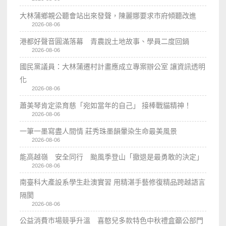
大林蒲鄉親公聽會站出來發聲，陳麗娜要求市府傾聽改進
2026-08-06
港都好聲音圓滿落幕 青農說土地故事、學員二度回鍋
2026-08-06
國民黨議員：大林蒲遷村計畫應成立專案辦公室 讓資訊透明
化
2026-08-06
蕭美琴肯定梁育慈「宛如當年的自己」 接棒戰貓精神！
2026-08-06
一筆一墨寫盡人間情 莊秀珠墨韻暈染生命最美風景
2026-08-06
能高越嶺 安全同行 颱風季登山「撤退是最勇敢的決定」
2026-08-06
南臺科大產設系學生赴澳實習 用精湛手藝修復精品跨越語言
隔閡
2026-08-06
公益消費市場競爭升溫 喜憨兒多款特色中秋禮盒籲公部門