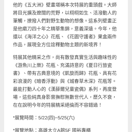
他的《五大洲》壁畫堪稱本次特展的重頭戲。大師
將目光擴及遼闊的荒野，以栩栩如生、活潑動人的
筆觸，撩撥人們對野生動物的想像。這系列壁畫正
是他磨刀四十年之精華集錦，意義深遠。今年，
他
還以
《海洋之心》花瓶、《花園守護者》果盒兩件
作品，展現全方位詮釋動物主題的新境界！
特展其他精采之作，尚有散發真實生活與趣味性的
《游魚川上樂》花瓶、充滿詩意的《夏日行旅瓷
書》、帶有古典意境的《凱旋而歸》花瓶、具有花
彩浪漫的《暗香浮動》與《城春草木深》花瓶等。
最能打動人心的《漢薛爾兒童瓷偶》系列，再度登
場，這些純真身影曾撫慰無數世代人，歷久不衰，
在在說明今年的特展精采絕倫而不容錯過！
*展覽時間
：
5/22
(
四
)~
5
/25
(
六
)
*展覽地點
：
高雄大立
A
館
5F
國裕專櫃