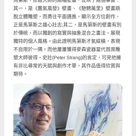
馬第斯‧修茲大師的兩幅壁畫，反映了兩個事實：
其一，是《鷹氣風發》壁畫、《馳騁萬里》壁畫跳
脫立體雕塑，而勇往平面邁進，顯示全方位創作，
正是馬第斯之雄心壯志
;
其二，是馬第斯的壁畫有別
於傳統，而以獨創的寫實與抽象混合之畫法，展現
獨特的個人風格。由此證明馬第斯才氣縱橫，表現
不自限於一隅。而他屢屢獲得麥森瓷器當代首席雕
塑大師
彼得‧史壯
(Peter Strang)
的肯定，可見他擁
有非比尋常的天賦與創作才華，其作品值得欣賞與
期待。