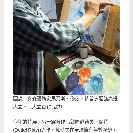
圖説：麥森藝術家馬第斯‧修茲，將首次蒞臨高雄
大立。（大立百貨提供）
今年的特展，另一耀眼作品就屬戴勒夫‧瑞特
(Detlef Ritter)之作。戴勒夫在全球擁有無數粉絲，