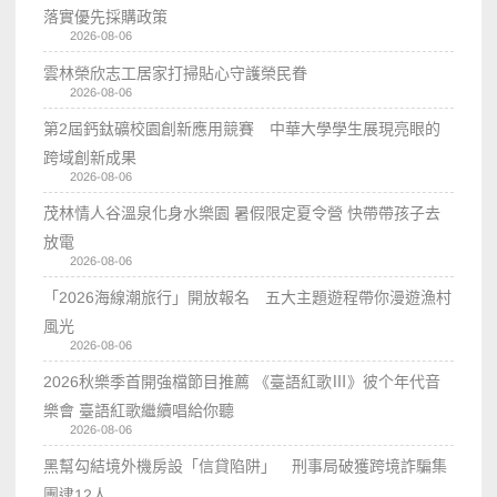
落實優先採購政策
2026-08-06
雲林榮欣志工居家打掃貼心守護榮民眷
2026-08-06
第2屆鈣鈦礦校園創新應用競賽 中華大學學生展現亮眼的
跨域創新成果
2026-08-06
茂林情人谷溫泉化身水樂園 暑假限定夏令營 快帶帶孩子去
放電
2026-08-06
「2026海線潮旅行」開放報名 五大主題遊程帶你漫遊漁村
風光
2026-08-06
2026秋樂季首開強檔節目推薦 《臺語紅歌Ⅲ》彼个年代音
樂會 臺語紅歌繼續唱給你聽
2026-08-06
黑幫勾結境外機房設「信貸陷阱」 刑事局破獲跨境詐騙集
團逮12人