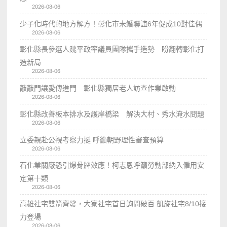
2026-08-06
少子化時代的地方解方！彰化市未婚聯誼6年促成10對佳偶
2026-08-06
彰化縣長參選人魏平政率議員團隊攜手造勢 盼翻轉彰化打
造新局
2026-08-06
敲敲門讓愛傳進門 彰化縣獨居老人訪查作業啟動
2026-08-06
彰化縣改善板本排水及護岸橋梁 解決大村、秀水淹水問題
2026-08-06
立委親赴公視考察力挺 呼籲朝野理性審查預算
2026-08-06
石化業關廠恐引爆骨牌效應！柯志恩呼籲勞動部納入僱用安
定第十類
2026-08-06
高雄社宅雙箭齊發，大寮社宅首日詢問破百 凱旋社宅8/10接
力登場
2026-08-06