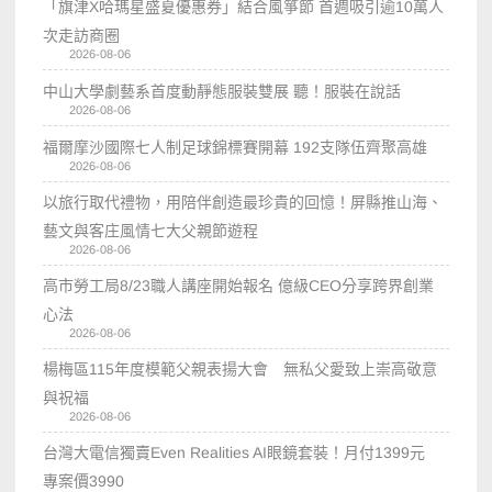
「旗津X哈瑪星盛夏優惠券」結合風箏節 首週吸引逾10萬人
次走訪商圈
2026-08-06
中山大學劇藝系首度動靜態服裝雙展 聽！服裝在說話
2026-08-06
福爾摩沙國際七人制足球錦標賽開幕 192支隊伍齊聚高雄
2026-08-06
以旅行取代禮物，用陪伴創造最珍貴的回憶！屏縣推山海、
藝文與客庄風情七大父親節遊程
2026-08-06
高市勞工局8/23職人講座開始報名 億級CEO分享跨界創業
心法
2026-08-06
楊梅區115年度模範父親表揚大會 無私父愛致上崇高敬意
與祝福
2026-08-06
台灣大電信獨賣Even Realities AI眼鏡套裝！月付1399元
專案價3990