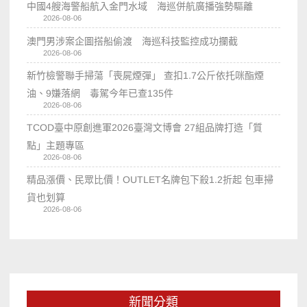
中國4艘海警船航入金門水域 海巡併航廣播強勢驅離
2026-08-06
澳門男涉案企圖搭船偷渡 海巡科技監控成功攔截
2026-08-06
新竹檢警聯手掃蕩「喪屍煙彈」 查扣1.7公斤依托咪酯煙
油、9嫌落網 毒駕今年已查135件
2026-08-06
TCOD臺中原創進軍2026臺灣文博會 27組品牌打造「質
點」主題專區
2026-08-06
精品漲價、民眾比價！OUTLET名牌包下殺1.2折起 包車掃
貨也划算
2026-08-06
新聞分類