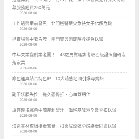
募服務經費250萬元
2026-08-06
工作過勞眼前發黑 北門巡警眼尖急扶女子化解危機
2026-08-06
逛賣場熱中暑昏厥 南門警與消即時救援急送醫
2026-08-06
中年失業變創業老闆！ 43歲男靠職訓考取乙級證照翻轉沒
落家業
2026-08-06
綠色運具結合特色IP 10大萌熊地圖引爆尋寶熱
2026-08-06
副甲狀腺失控 拖久恐骨折、心血管鈣化
2026-08-06
旅客違規攜帶中國產刺梨汁 海巡基隆港全數查扣送辦
2026-08-06
海巡雲林查緝槍毒鴛鴦 扣喪屍煙彈孕婦染毒同遭送辦
2026-08-06