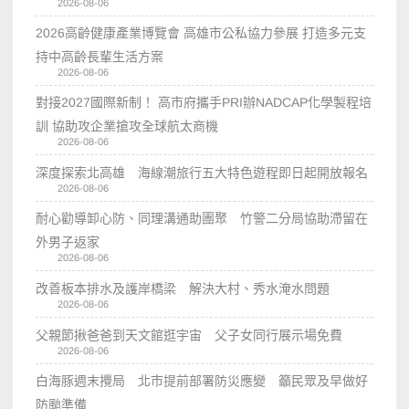
2026-08-06
2026高齡健康產業博覽會 高雄市公私協力參展 打造多元支
持中高齡長輩生活方案
2026-08-06
對接2027國際新制！ 高市府攜手PRI辦NADCAP化學製程培
訓 協助攻企業搶攻全球航太商機
2026-08-06
深度探索北高雄 海線潮旅行五大特色遊程即日起開放報名
2026-08-06
耐心勸導卸心防、同理溝通助團聚 竹警二分局協助滯留在
外男子返家
2026-08-06
改善板本排水及護岸橋梁 解決大村、秀水淹水問題
2026-08-06
父親節揪爸爸到天文館逛宇宙 父子女同行展示場免費
2026-08-06
白海豚週末攪局 北市提前部署防災應變 籲民眾及早做好
防颱準備