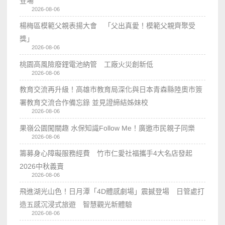
登場
2026-08-06
楊梅區模範父親表揚大會 「父出真愛！模範父親齊聚受
獎」
2026-08-06
桃園高風險廢鋰電池納管 工廠火災創新低
2026-08-06
教育交流再升級！高雄市教育局深化與日本青森縣陸奧市簽
署教育交流合作備忘錄 並見證締結姊妹校
2026-08-06
果嶺公園闖關趣 水保知識Follow Me！廣邀市民親子同樂
2026-08-06
籌募身心障礙服務經費 竹市仁愛社福攜手4大名店發起
2026中秋義賣
2026-08-06
飛進湖光山色！日月潭「4D體感劇場」震撼登場 日管處打
造五感沉浸式旅遊 智慧觀光新體驗
2026-08-06