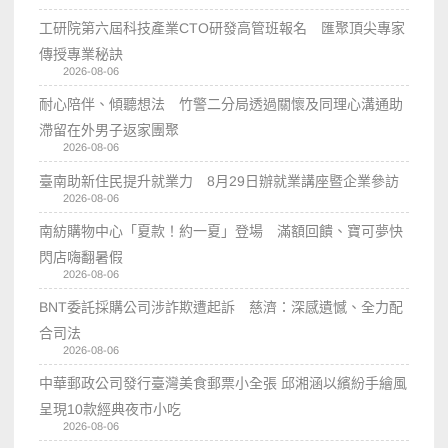
工研院第六屆科技產業CTO研發高管班報名 匯聚頂尖專家
傳授專業秘訣
2026-08-06
耐心陪伴、傾聽想法 竹警二分局透過關懷及同理心溝通助
滯留在外男子返家團聚
2026-08-06
臺南助新住民提升就業力 8月29日辦就業講座暨企業參訪
2026-08-06
南紡購物中心「夏款！約一夏」登場 滿額回饋、寶可夢快
閃店嗨翻暑假
2026-08-06
BNT委託採購公司涉詐欺遭起訴 慈濟：深感遺憾、全力配
合司法
2026-08-06
中華郵政公司發行臺灣美食郵票小全張 邱湘涵以繽紛手繪風
呈現10款經典夜市小吃
2026-08-06