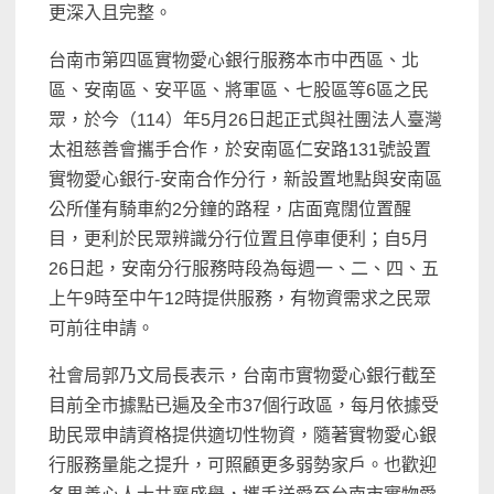
更深入且完整。
台南市第四區實物愛心銀行服務本市中西區、北
區、安南區、安平區、將軍區、七股區等6區之民
眾，於今（114）年5月26日起正式與社團法人臺灣
太祖慈善會攜手合作，於安南區仁安路131號設置
實物愛心銀行-安南合作分行，新設置地點與安南區
公所僅有騎車約2分鐘的路程，店面寬闊位置醒
目，更利於民眾辨識分行位置且停車便利；自5月
26日起，安南分行服務時段為每週一、二、四、五
上午9時至中午12時提供服務，有物資需求之民眾
可前往申請。
社會局郭乃文局長表示，台南市實物愛心銀行截至
目前全市據點已遍及全市37個行政區，每月依據受
助民眾申請資格提供適切性物資，隨著實物愛心銀
行服務量能之提升，可照顧更多弱勢家戶。也歡迎