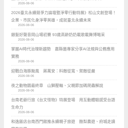
2026-08-06
2026臺北永續競爭力論壇暨淨零行動特展》松山文創登場！
企業、市民化身淨零英雄，成就臺北永續未來
2026-08-06
銀髮好聲音岡山場初賽 93歲高齡奶奶載歌載舞博喝采
2026-08-06
掌握AI時代治理新趨勢 嘉縣邀專家分享AI法規與公務應用
實務
2026-08-06
迎戰白海豚颱風 蔣萬安：料敵從寬、禦敵從嚴
2026-08-06
夜之動物園最終章 山獅壓軸、父親節加碼爬蟲解說
2026-08-06
台南老爺行旅《台文怪物》特展登場 用互動體驗感受台語
生命力
2026-08-06
和逸飯店台南西門館推永續親子旅遊 酪梨農遊、府城走讀