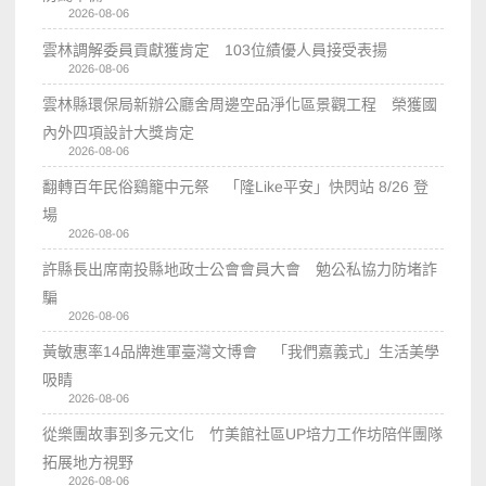
2026-08-06
雲林調解委員貢獻獲肯定 103位績優人員接受表揚
2026-08-06
雲林縣環保局新辦公廳舍周邊空品淨化區景觀工程 榮獲國
內外四項設計大獎肯定
2026-08-06
翻轉百年民俗鷄籠中元祭 「隆Like平安」快閃站 8/26 登
場
2026-08-06
許縣長出席南投縣地政士公會會員大會 勉公私協力防堵詐
騙
2026-08-06
黃敏惠率14品牌進軍臺灣文博會 「我們嘉義式」生活美學
吸睛
2026-08-06
從樂團故事到多元文化 竹美館社區UP培力工作坊陪伴團隊
拓展地方視野
2026-08-06