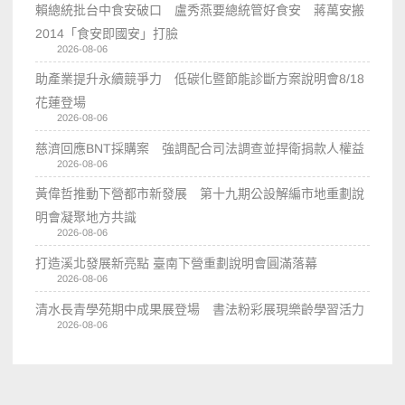
賴總統批台中食安破口 盧秀燕要總統管好食安 蔣萬安搬
2014「食安即國安」打臉
2026-08-06
助產業提升永續競爭力 低碳化暨節能診斷方案說明會8/18
花蓮登場
2026-08-06
慈濟回應BNT採購案 強調配合司法調查並捍衛捐款人權益
2026-08-06
黃偉哲推動下營都市新發展 第十九期公設解編市地重劃說
明會凝聚地方共識
2026-08-06
打造溪北發展新亮點 臺南下營重劃說明會圓滿落幕
2026-08-06
清水長青學苑期中成果展登場 書法粉彩展現樂齡學習活力
2026-08-06