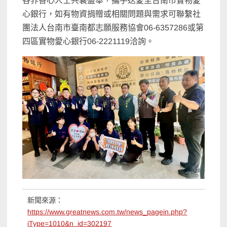
各界善心人士共襄盛舉，攜手送愛至台南市實物愛
心銀行，如有物資捐贈或相關問題與需求可聯繫社
團法人台南市臺南都志願服務協會06-6357286或第
四區實物愛心銀行06-2221119洽詢。
新聞來源：
https://www.greatnews.com.tw/news_pagein.php?
iType=1010&n_id=302197