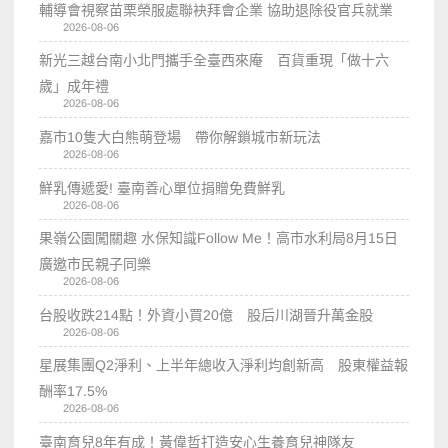
輔導會視察苗栗榮服處聯袂拜會企業 協助退除役官兵就業
2026-08-06
新光三越台南小北門攜手全臺西來庵 百貨重現「做十六
歲」成年禮
2026-08-06
嘉市10隻大白熊萌登場 帶你解鎖城市新玩法
2026-08-06
鮮乳傳遞愛! 臺南善心單位捐贈免費鮮乳
2026-08-06
果嶺公園闖關趣 水保知識Follow Me！高市水利局8月15日
廣邀市民親子同樂
2026-08-06
台股收跌214點！外資小買20億 股后川湖晉升萬金股
2026-08-06
星展集團Q2淨利、上半年總收入淨利均創新高 股東權益報
酬率17.5%
2026-08-06
臺南育兒8年有成！黃偉哲打造安心生養育兒神隊友