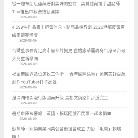
從一塊布朗尼蘊藏著對美味的堅持 美贊臻藏攜手甜點師
Tina推出中秋送禮新選擇
2026-08-09
4,599件作品畫出拒毒信念、點亮品格教育 2026港都反毒盃
繪圖競賽頒獎
2026-08-09
台鐵董事長肯定高市府都計變更 舊機廠華麗轉身化身全台最
大兒童新樂園
2026-08-09
揭密無國界數位遊牧工作術 「青年國際論壇」邀英美韓百萬
創作YouTuber打卡高雄
2026-08-09
澄清湖環湖漫行版圖再升級 鳥松文前路新步道完工
2026-08-09
暑期血庫拉警報 黃捷、賴瑞隆號召民眾一起來捐血
2026-08-09
獸醫師、寵物商業同業公會後援會成立 力挺「毛爸」賴瑞
隆！