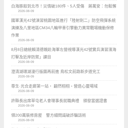
白海豚殺到北市！災情破180件、5人受傷 蔣萬安：勿鬆懈
2026-08-09
國軍漢光42號演習桃園地區進行「陸射劍二」防空飛彈系統
演練及八里地區CM34八輪甲車引擎動力異常戰場機動保修
作業
2026-08-09
8月8日總統賴清德親赴海軍左營視導漢光42號實兵演習濱海
打擊及近岸防禦」課目
2026-08-09
澄清湖環湖漫行版圖再前進 鳥松文前路新步道完工
2026-08-09
尊生·光合走廊第一站， 翩然栩栩・營造心靈場域
2026-08-09
許縣長出席草屯老人會理事長就職典禮 頒發當選證書
2026-08-09
領200萬裝修房屋 警方細問識破詐騙話術
2026-08-09