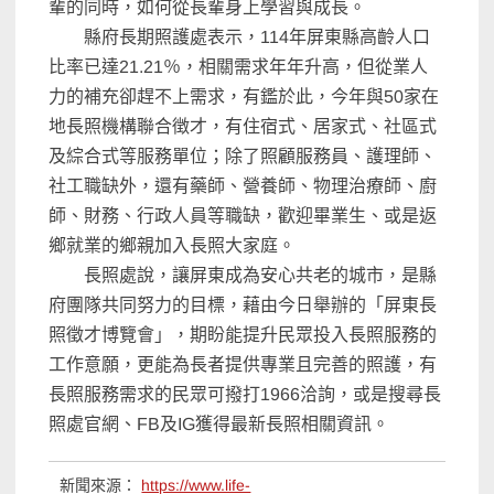
輩的同時，如何從長輩身上學習與成長。
縣府長期照護處表示，114年屏東縣高齡人口
比率已達21.21％，相關需求年年升高，但從業人
力的補充卻趕不上需求，有鑑於此，今年與50家在
地長照機構聯合徴才，有住宿式、居家式、社區式
及綜合式等服務單位；除了照顧服務員、護理師、
社工職缺外，還有藥師、營養師、物理治療師、廚
師、財務、行政人員等職缺，歡迎畢業生、或是返
鄉就業的鄉親加入長照大家庭。
長照處說，讓屏東成為安心共老的城市，是縣
府團隊共同努力的目標，藉由今日舉辦的「屏東長
照徵才博覽會」，期盼能提升民眾投入長照服務的
工作意願，更能為長者提供專業且完善的照護，有
長照服務需求的民眾可撥打1966洽詢，或是搜尋長
照處官網、FB及IG獲得最新長照相關資訊。
新聞來源：
https://www.life-