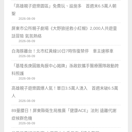
「高雄親子遊樂園區」免費玩、設施多 首週末6.5萬人朝
聖
2026-08-09
屏東市公所親子劇場《大野狼拯救小紅帽》2,000人共遊童
話冒險 氣氛熱絡
2026-08-09
白海豚離台！北市紅黃線10日7時恢復禁停 車主速移車
2026-08-09
「基隆長庚圓錐角膜中心揭牌」孫啟欽攜手醫療團隊啟動跨
科照護
2026-08-09
高雄親子遊樂園爆人氣！單日3.5萬人湧入 首週末破6.5萬
人
2026-08-09
89量腰日！屏東縣衛生局推廣「健康ACE」法則 遠離代謝
症候群危機
2026-08-09