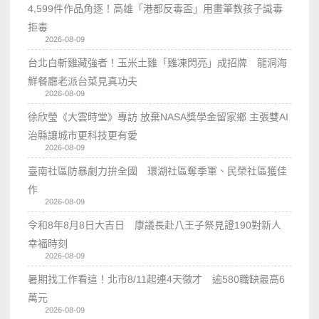
4,599件作品角逐！高雄「港都反毒盃」用畫筆教孩子識毒
拒毒
2026-08-09
台北白斬雞藏強者！玉米土雞「雞凍閃亮」成招牌 龍洞海
鮮餐廳老派台菜見真功夫
2026-08-09
徐欣瑩《大雲時堂》專訪 放棄NASA獎學金留家鄉 主張雙AI
治縣讓城市更科技更有愛
2026-08-09
臺南社區防暴劇力拚全國 環湖社區奪季軍、民榮社區獲佳
作
2026-08-09
令和8年8月8日大吉日 康議長赴八王子祭見證190對新人
幸福時刻
2026-08-09
暑期找工作看這！北市8/11起連4天徵才 逾580職缺最高6
萬元
2026-08-09