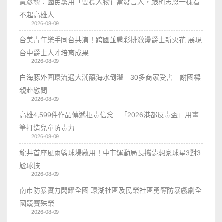
黃彥毓：國民黨用「雙標人物」當發言人，跟柯志恩一樣看
不起高雄人
2026-08-09
台美青年樂手同台共演！跨國並肩彩排激盪爵士新火花 展現
台中爵士人才培育成果
2026-08-09
白海豚外圍環流遇大潮釀海水倒灌 30多商家受害 謝國樑
親赴慰問
2026-08-09
高雄4,599件作品傳遞拒毒信念 「2026港都反毒盃」用畫
筆打造兒童防毒力
2026-08-09
龍井首座風雨籃球場啟用！中市運動局長攜夢想家球星3對3
尬球技
2026-08-09
南市防暴實力閃耀全國 環湖社區及民榮社區勇奪防暴戲劇全
國競賽殊榮
2026-08-09