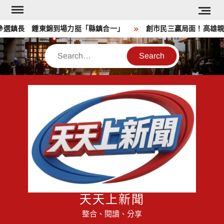
Skip
to
選鎮長 鍾東錦到場力挺「縣鎮合一」
創市民三贏局面！高雄親子
content
Search
天天上新聞
整合、閱讀、分享