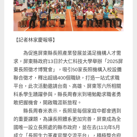
【記者林家慶報導】
為促進屏東縣長照產業發展並滿足機構人才需
求，屏東縣政府13日於大仁科技大學舉辦「2025屏
東長照徵才博覽會」，吸引50家長照機構入校設攤
聯合徵才，釋出超過400個職缺，打造一站式求職
平台，此次活動邀請台南、高雄、屏東等六所相關
科系學生踴躍參與，縣長周春米到場勉勵求職者勇
敢把握機會，開啟職涯新旅程。
縣長周春米表示，長照是每個家庭中都會遇到
的重要課題，為讓長照體系更加完善，屏東成為全
國唯一設立長照處的縣市政府，並在去(113)年5月
成立「長照生力軍產官學交流平台」，積極整合府