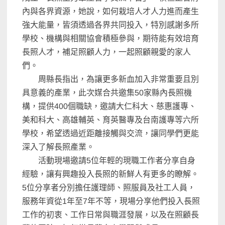
內與各界資源，她說，如何栽培人才人力進而產生
強大能量，皆須透過各界共同投入，特別感謝多所
學校、機構與相關協會積極參與，期待能有效培育
長照人才，補足照顧人力，一起照顧親愛的家人
們。
周縣長指出，為讓更多新血加入非常重要且別
具意義的產業，此次媒合共邀集50家縣內長照機
構，提供400個職缺，邀請大仁科大、慈惠護專、
美和科大、高雄輔英、育英醫專及台南護專等六所
學校，希望透過近距離接觸與交流，讓同學們更能
深入了解長照產業。
活動現場邀請5位年輕的現職工作者分享自身
經驗，讓有興趣投入長照的新鮮人有更多的瞭解。
5位分享者分別擔任護理師、照服員及社工人員，
服務年資從1年至7年不等，現場分享他們投入長照
工作的初衷、工作日常與職涯發展，以及在照顧長