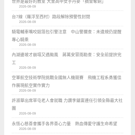
世界是最好的教室 大里高中女手丹麥「摘金奪銅」
2026-08-09
台7線（羅浮至西村）路段解除預警性封閉
2026-08-09
騎電輔車嘴咬鋁箔包引警注意 中山警攔查：未違規仍提醒
專心騎乘
2026-08-09
內湖邊坡才崩塌又遇颱風 蔣萬安冒雨勘查：安全前提拚完
工
2026-08-09
空軍航空技術學院挑戰全國無人機競賽 飛機工程系勇獲佳
作展現航空實作實力
2026-08-09
許淑華出席草屯老人會就職 力讚李鎗富連任引領全縣最大社
團
2026-08-09
永恆心慈善會攜手各界善心力量 熱血傳愛守護生命希望
2026-08-09