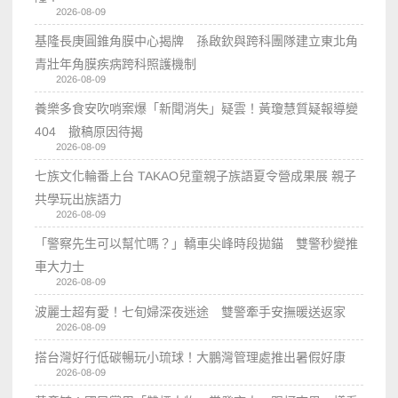
2026-08-09
基隆長庚圓錐角膜中心揭牌 孫啟欽與跨科團隊建立東北角
青壯年角膜疾病跨科照護機制
2026-08-09
養樂多食安吹哨案爆「新聞消失」疑雲！黃瓊慧質疑報導變
404 撤稿原因待揭
2026-08-09
七族文化輪番上台 TAKAO兒童親子族語夏令營成果展 親子
共學玩出族語力
2026-08-09
「警察先生可以幫忙嗎？」轎車尖峰時段拋錨 雙警秒變推
車大力士
2026-08-09
波麗士超有愛！七旬婦深夜迷途 雙警牽手安撫暖送返家
2026-08-09
搭台灣好行低碳暢玩小琉球！大鵬灣管理處推出暑假好康
2026-08-09