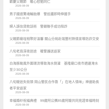
歡慶父親節 暖心慰勉同仁
2026-08-09
男子國道驚魂輪胎爆 警巡邏即時伸援手
2026-08-09
婦人誤信貸款話術 警銀聯手成功阻詐
2026-08-09
父親節廟埕相聚好溫馨 關山分局赴瑞豐村熱情宣導防詐交安
2026-08-09
八旬老翁深夜迷途 暖警護送返家
2026-08-09
白海豚颱風外圍環流導致海水倒灌 基隆廟口夜市週邊淹水
至少30公分
2026-08-09
八旬嬤迷失街頭 岡山警民合作靠「」在地人情味」神速助長
者平安返家
2026-08-09
幸福婚紗祝福典禮 99歲阿公𢹂85歲阿嬤共同見證幸福時刻
2026-08-09