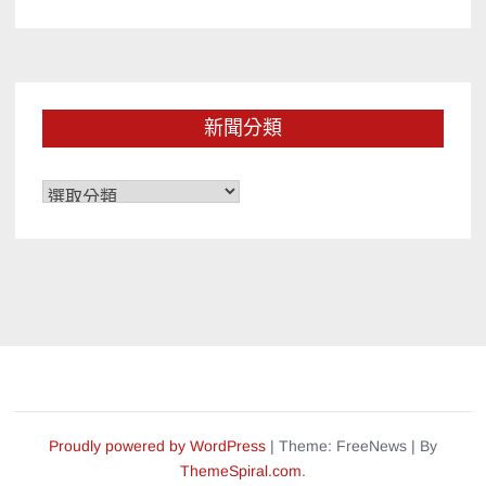
新聞分類
新
聞
分
類
Proudly powered by WordPress
|
Theme: FreeNews
|
By
ThemeSpiral.com
.