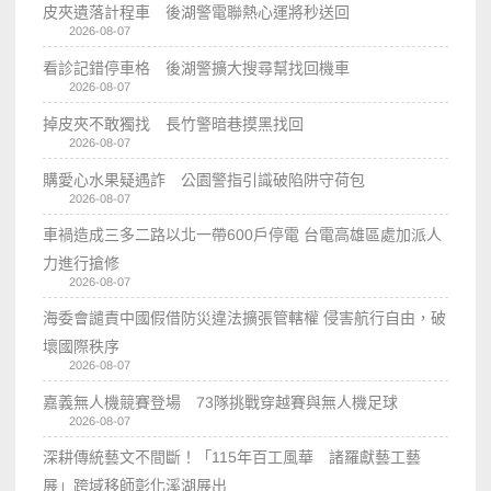
皮夾遺落計程車 後湖警電聯熱心運將秒送回
2026-08-07
看診記錯停車格 後湖警擴大搜尋幫找回機車
2026-08-07
掉皮夾不敢獨找 長竹警暗巷摸黑找回
2026-08-07
購愛心水果疑遇詐 公園警指引識破陷阱守荷包
2026-08-07
車禍造成三多二路以北一帶600戶停電 台電高雄區處加派人
力進行搶修
2026-08-07
海委會譴責中國假借防災違法擴張管轄權 侵害航行自由，破
壞國際秩序
2026-08-07
嘉義無人機競賽登場 73隊挑戰穿越賽與無人機足球
2026-08-07
深耕傳統藝文不間斷！「115年百工風華 諸羅獻藝工藝
展」跨域移師彰化溪湖展出