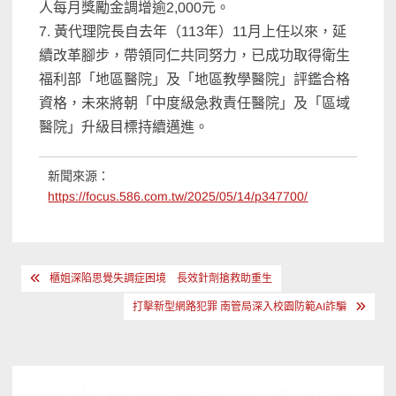
人每月獎勵金調增逾2,000元。
7. 黃代理院長自去年（113年）11月上任以來，延
續改革腳步，帶領同仁共同努力，已成功取得衛生
福利部「地區醫院」及「地區教學醫院」評鑑合格
資格，未來將朝「中度級急救責任醫院」及「區域
醫院」升級目標持續邁進。
新聞來源：
https://focus.586.com.tw/2025/05/14/p347700/
文
櫃姐深陷思覺失調症困境 長效針劑搶救助重生
章
打擊新型網路犯罪 南管局深入校園防範AI詐騙
導
覽