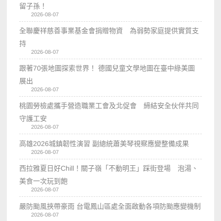
留子孫！
2026-08-07
全聯慶祥慈善事業基金會捐贈物資 為弱勢家庭提供實質支
持
2026-08-07
跟著70張地圖探索世界！ 德國兒童文學地圖在臺中綠美圖
展出
2026-08-07
桃園勞檢處攜手營造職業工會及北促會 締結安全伙伴共同
守護工安
2026-08-07
高雄2026城鎮韌性演習 副總統蕭美琴視察應變整備成果
2026-08-07
西拉雅夏日好Chill！關子嶺「不動明王」踩街登場 泡湯、
美食一次玩到飽
2026-08-07
嚴防颱風挾帶豪雨 台電鳳山區處全面啟動各項防颱應變機制
2026-08-07