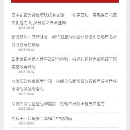
日本花藝大師梅垣稔抵台交流 「花見日和」展現台日花藝
文化魅力 8月8日精彩展演登場
2026-08-08
關懷弱勢、回饋社會 新竹郵局前進新埔關懷慰問獨居長者
並改善居住環境
2026-08-07
彰化縣長參選人魏平政彰化造勢 喊福利超越六都承接王惠
美施政再升級
2026-08-07
台灣郵政協會攜手竹郵 持續公益關懷暨改善獨居長者居住
環境傳遞溫暖愛心
2026-08-07
父親節關心爸爸心理健康 桃衛生局籲正視男性壓力
2026-08-07
陪孩子一起追夢！幸福台中號啟航
2026-08-07