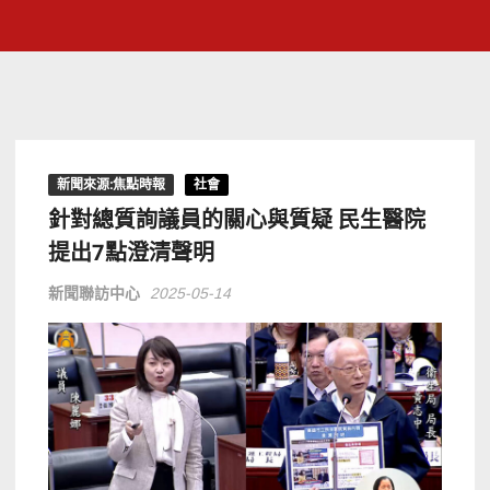
新聞來源:焦點時報
社會
針對總質詢議員的關心與質疑 民生醫院
提出7點澄清聲明
新聞聯訪中心
2025-05-14