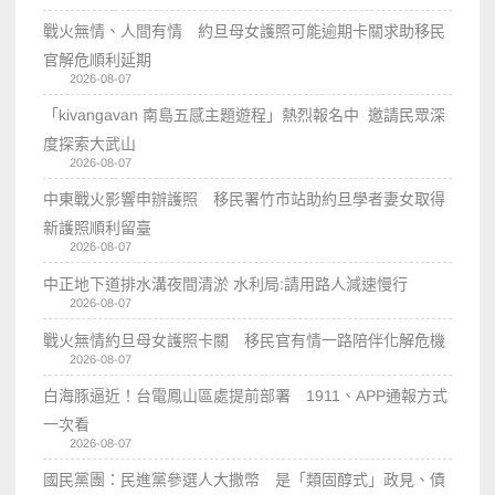
戰火無情、人間有情 約旦母女護照可能逾期卡關求助移民
官解危順利延期
2026-08-07
「kivangavan 南島五感主題遊程」熱烈報名中 邀請民眾深
度探索大武山
2026-08-07
中東戰火影響申辦護照 移民署竹市站助約旦學者妻女取得
新護照順利留臺
2026-08-07
中正地下道排水溝夜間清淤 水利局:請用路人減速慢行
2026-08-07
戰火無情約旦母女護照卡關 移民官有情一路陪伴化解危機
2026-08-07
白海豚逼近！台電鳳山區處提前部署 1911、APP通報方式
一次看
2026-08-07
國民黨團：民進黨參選人大撒幣 是「類固醇式」政見、債