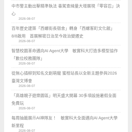
中市警主動出擊精準執法 毒駕查緝量大增展現「零容忍」決
心
2026-08-07
百年歷史建築「西螺街長宿舍」轉身「西螺客町文化館」
8/8啟用 首展解密日治至今政治變遷史
2026-08-07
智慧校園革命邁向AI Agent大學 敏實科大打造多模型協作
「數位校務團隊」
2026-08-07
從無心插柳到知名文創萌寵 蜜柑站長以全新主題參與2026
臺灣文博會
2026-08-07
「高雄親子遊樂園區」明天盛大開幕 30多項設施暑假全面
免費玩
2026-08-07
每周抽籤展示AI神隊友！ 敏實科大全面邁向AI Agent大學
新里程
2026-08-07