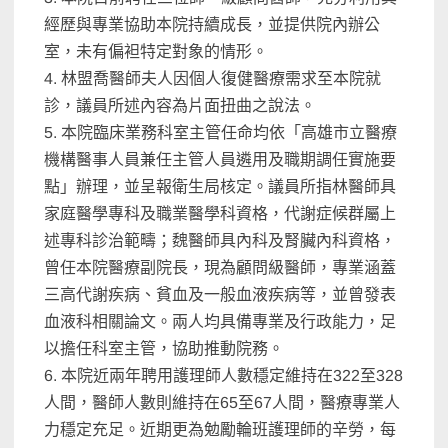
經歷與專業協助本院持續成長，並提供院內辦公
室，未有偏袒特定對象的情形。
4. 林盟喬醫師夫人因個人復健醫療需求至本院就
診，議員所述內容為片面扭曲之說法。
5. 本院臨床業務科室主管任命均依「高雄市立醫療
機構醫事人員兼任主管人員遴用及職期調任實施要
點」辦理，並呈報衛生局核定。議員所指林醫師具
家庭醫學專科及職業醫學科資格，代謝症候群屬上
述專科診治範疇；魏醫師具內科及腎臟內科資格，
曾任本院醫療副院長，現為顧問級醫師，專業涵蓋
三高代謝疾病、貧血及一般血液疾病等，並曾發表
血液科相關論文。兩人均具備專業及行政能力，足
以擔任科室主管，協助推動院務。
6. 本院近兩年聘用護理師人數穩定維持在322至328
人間，醫師人數則維持在65至67人間，醫療專業人
力穩定充足。近期更為勉勵輪班護理師的辛勞，每