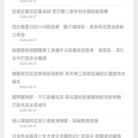
2026-08-07
從被定義到定義卓越 梵莎爾三度參與全國技能競賽
2026-08-07
西拉雅夏日好Chill掀高潮 關子嶺踩街、美食與泥漿溫泉魅
力齊發
2026-08-07
桃園營造相關職業工會攜手北區職安促進會 張善政：深化
合作打造安全職場
2026-08-07
推動原住民就業與部落創新 高市勞工局原氣補給計畫趕快去
報名
2026-08-07
國際寵物節，不只是曬毛孩 薛兆基盼發展寵物經濟新商機
打造毛孩友善城市
2026-08-07
張以理諷柯志恩只會刪凍預算，阻礙教育發展
2026-08-07
日本熊本縣青少年大使交流團造訪仁武高中 跨國青訪續情