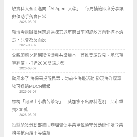
敏實科大全面邁向「AI Agent 大學」 每周抽籤即席分享讓
數位助手落實日常
2026-08-07
賴瑞隆競辦批柯志恩連陳其邁市府目前的施政方向都搞不清
楚，只會為反而反
2026-08-07
父親節前夕賴瑞隆偕議員共讀繪本 首推雙語政見、承諾預
算翻倍，打造2030雙語之都
2026-08-07
颱風來了 海保署提醒民眾：勿前往海邊活動 發現海洋廢棄
物可透過MDCN通報
2026-08-07
標榜「阿里山小農苦茶籽」 威加拿不出原料證明 北市重
罰300萬
2026-08-07
投縣榮獲勞動部補助辦理督促事業單位遵守勞動條件法令業
務考核丙組甲等佳績