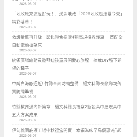
2026-08-07
「地政原來這麼好玩！」溪湖地政「2026地政魔法夏令營」
精彩落幕！
2026-08-07
救護量能再升級！彰化聯合捐贈4輛高規格救護車 首配全
自動電動擔架床
2026-08-07
統領廣場總動員邀藍迪孩童展開愛心旅程 植栽DIY種下希
望的種子
2026-08-07
中颱白海豚逼近! 竹縣全面防颱整備 楊文科縣長籲鄉親落
實防颱準備
2026-08-07
竹縣教育邁向新篇章 楊文科縣長視察2新設高中展現高中
五大方案成果
2026-08-07
伊甸桃園庇護工場中秋禮盒開賣 幸福滋味早鳥優惠9折起
2026-08-07