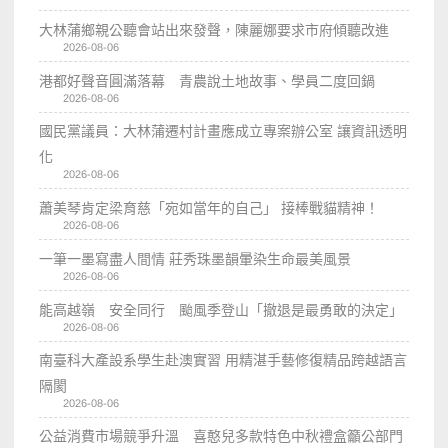
大林蒲鄉親公聽會站出來發聲，陳麗娜要求市府傾聽改進
2026-08-06
港都好聲音圓滿落幕 青農說土地故事、學員二度回鍋
2026-08-06
國民黨議員：大林蒲遷村計畫應成立專案辦公室 讓資訊透明
化
2026-08-06
蕭美琴肯定梁育慈「宛如當年的自己」 接棒戰貓精神！
2026-08-06
一筆一墨寫盡人間情 莊秀珠墨韻暈染生命最美風景
2026-08-06
能高越嶺 安全同行 颱風季登山「撤退是最勇敢的決定」
2026-08-06
南臺科大產設系學生赴澳實習 用精湛手藝修復精品跨越語言
隔閡
2026-08-06
公益消費市場競爭升溫 喜憨兒多款特色中秋禮盒籲公部門