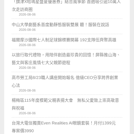
「旗津X哈瑪星盛夏優惠券」結合風箏節 首週吸引逾10萬人
次走訪商圈
2026-08-06
中山大學劇藝系首度動靜態服裝雙展 聽！服裝在說話
2026-08-06
福爾摩沙國際七人制足球錦標賽開幕 192支隊伍齊聚高雄
2026-08-06
以旅行取代禮物，用陪伴創造最珍貴的回憶！屏縣推山海、
藝文與客庄風情七大父親節遊程
2026-08-06
高市勞工局8/23職人講座開始報名 億級CEO分享跨界創業
心法
2026-08-06
楊梅區115年度模範父親表揚大會 無私父愛致上崇高敬意
與祝福
2026-08-06
台灣大電信獨賣Even Realities AI眼鏡套裝！月付1399元
專案價3990