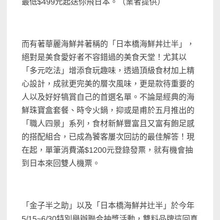
最低$499元起送你飛日本。（業者提供）
而有著華麗海鮮丼著稱的「日本橋海鮮丼辻半」，
絕對是美食愛好者不容錯過的美食天堂！尤其以
「多元吃法」增添食玩趣味，透過頂級食材加上精
心設計，成就更完美的層次風味，更是款待重要的
人以及好好犒賞自己的首選名單。不論是經典的海
鮮珠寶盒套餐、時令火鍋，抑或是甫於五月推出的
「職人四景」系列，食材新鮮豐富且又富有飽足感
的搭配組合，已成為饕客屢次回訪的最佳解答！現
在起，單筆消費滿$1200元登錄發票，就有機會抽
到日本來回雙人機票。
「金子半之助」以及「日本橋海鮮丼辻半」於今年
5/15~6/30特別舉辦聯合抽獎活動，雙料品牌這回真