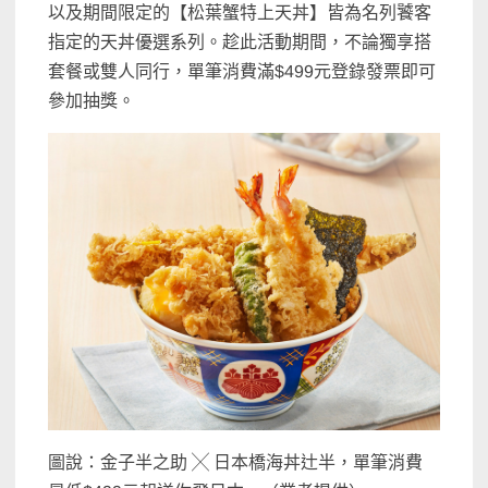
以及期間限定的【松葉蟹特上天丼】皆為名列饕客
指定的天丼優選系列。趁此活動期間，不論獨享搭
套餐或雙人同行，單筆消費滿$499元登錄發票即可
參加抽獎。
圖說：金子半之助 ╳ 日本橋海丼辻半，單筆消費