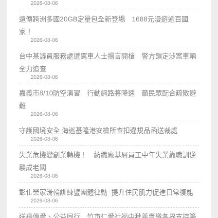
2026-08-06
遠傳跨洲多國20GB定量包全新登場 1688元漫遊逾百國
家！
2026-08-06
台中某議員服務處遭駕車人士揚言開槍 警方鎖定涉案車輛
全力追查
2026-08-06
嘉義市8/10防空演習 行動網路將降速 籲民眾配合疏散避
難
2026-08-06
守護國境安全 海巡基隆港安檢所查扣違規品函送裁處
2026-08-06
失業危機變創業轉機！ 紡織廠基層員工中年失業靠職訓逆
襲成老闆
2026-08-06
彰化榮家滑輪訓練暨團體律動 提升住民肌力促進日常復能
2026-08-06
送禮傳愛、公益同行 竹市仁愛社福中秋義賣邀各界支持籌