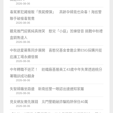
2026-08-06
毒駕累犯藏槍販「喪屍煙彈」 高齡孕婦竟也染毒！海巡警
聯手破槍毒鴛鴦
2026-08-06
聽見推門迎賓純真微笑 憨兒「小庭」苦練發音 挑戰中秋禮
盒銷售達人
2026-08-06
中秋送愛募集同步展開 喜憨兒基金會邀企業ESG採購共挺
庇護工場永續發展
2026-08-06
中年轉職不迷茫！ 紡織廠基層員工43歲中年失業透過桃分
署職訓成功翻身
2026-08-06
失智婦癱坐路邊 新南巡警一眼認出速通知家屬
2026-08-06
見女網友需先匯錢 北門警戳破詐騙陷阱保住40萬
2026-08-06