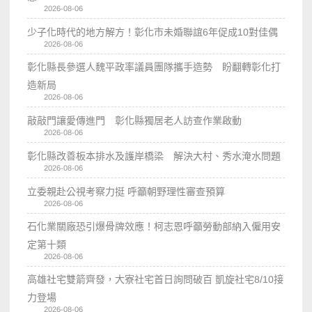
2026-08-06
少子化時代的地方解方！彰化市未婚聯誼6年促成10對佳偶
2026-08-06
彰化縣長參選人魏平政率議員團隊攜手造勢 盼翻轉彰化打
造新局
2026-08-06
敲敲門讓愛傳進門 彰化縣獨居老人訪查作業啟動
2026-08-06
彰化縣改善板本排水及護岸橋梁 解決大村、秀水淹水問題
2026-08-06
立委親赴公視考察力挺 呼籲朝野理性審查預算
2026-08-06
石化業關廠恐引爆骨牌效應！柯志恩呼籲勞動部納入僱用安
定第十類
2026-08-06
高雄社宅雙箭齊發，大寮社宅首日詢問破百 凱旋社宅8/10接
力登場
2026-08-06