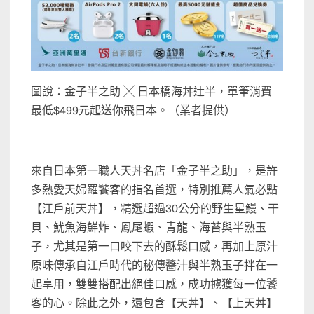
圖說：金子半之助 ╳ 日本橋海丼辻半，單筆消費
最低$499元起送你飛日本。（業者提供）
來自日本第一職人天丼名店「金子半之助」，是許
多熱愛天婦羅饕客的指名首選，特別推薦人氣必點
【江戶前天丼】，精選超過30公分的野生星鰻、干
貝、魷魚海鮮炸、鳳尾蝦、青龍、海苔與半熟玉
子，尤其是第一口咬下去的酥鬆口感，再加上原汁
原味傳承自江戶時代的秘傳醬汁與半熟玉子拌在一
起享用，雙雙搭配出絕佳口感，成功擄獲每一位饕
客的心。除此之外，還包含【天丼】、【上天丼】