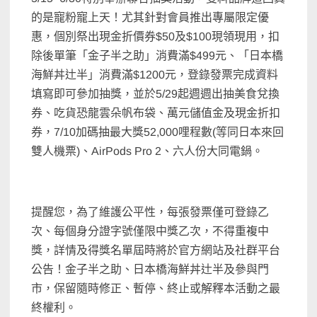
的是寵粉寵上天！尤其針對會員推出專屬限定優
惠，個別祭出現金折價券$50及$100現領現用，扣
除後單筆「金子半之助」消費滿$499元、「日本橋
海鮮丼辻半」消費滿$1200元，登錄發票完成資料
填寫即可參加抽獎，並於5/29起週週出抽美食兌換
券、吃貨恐龍雲朵帆布袋、萬元儲值金及現金折扣
券，7/10加碼抽最大獎52,000哩程數(等同日本來回
雙人機票)、AirPods Pro 2、六人份大同電鍋。
提醒您，為了維護公平性，每張發票僅可登錄乙
次、每個身分證字號僅限中獎乙次，不得重複中
獎，詳情及得獎名單屆時將於官方網站及社群平台
公告！金子半之助、日本橋海鮮丼辻半及參與門
市，保留隨時修正、暫停、終止或解釋本活動之最
終權利。