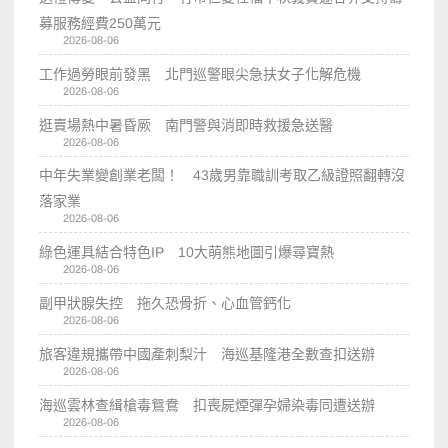
募服務經費250萬元
2026-08-06
工作過勞眼前發黑 北門巡警眼尖急扶女子化解危機
2026-08-06
逛賣場熱中暑昏厥 南門警與消即時救援急送醫
2026-08-06
中年失業變創業老闆！ 43歲男靠職訓考取乙級證照翻轉沒
落家業
2026-08-06
綠色運具結合特色IP 10大萌熊地圖引爆尋寶熱
2026-08-06
副甲狀腺失控 拖久恐骨折、心血管鈣化
2026-08-06
旅客違規攜帶中國產刺梨汁 海巡基隆港全數查扣送辦
2026-08-06
海巡雲林查緝槍毒鴛鴦 扣喪屍煙彈孕婦染毒同遭送辦
2026-08-06