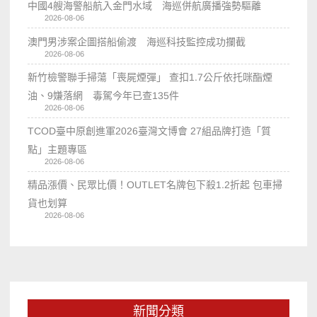
中國4艘海警船航入金門水域 海巡併航廣播強勢驅離
2026-08-06
澳門男涉案企圖搭船偷渡 海巡科技監控成功攔截
2026-08-06
新竹檢警聯手掃蕩「喪屍煙彈」 查扣1.7公斤依托咪酯煙
油、9嫌落網 毒駕今年已查135件
2026-08-06
TCOD臺中原創進軍2026臺灣文博會 27組品牌打造「質
點」主題專區
2026-08-06
精品漲價、民眾比價！OUTLET名牌包下殺1.2折起 包車掃
貨也划算
2026-08-06
新聞分類