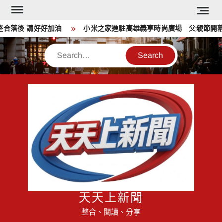
Skip
to
落後 請好好加油
小米之家進駐高雄義享時尚廣場 父親節開幕祭
content
Search
天天上新聞
整合、閱讀、分享