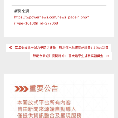
新聞來源：
https://twpowernews.com/news_pagein.php?
iType=1010&n_id=277068
文
立法委員陳亭妃力爭防洪建設 鹽水排水系統整建經費近3億元到位
章
節慶食安短片賽開跑 中山醫大邀學生挑戰高額獎金
導
覽