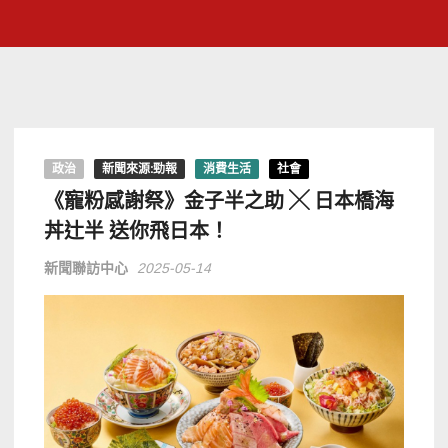
政治
新聞來源:勁報
消費生活
社會
《寵粉感謝祭》金子半之助 ╳ 日本橋海
丼辻半 送你飛日本！
新聞聯訪中心
2025-05-14