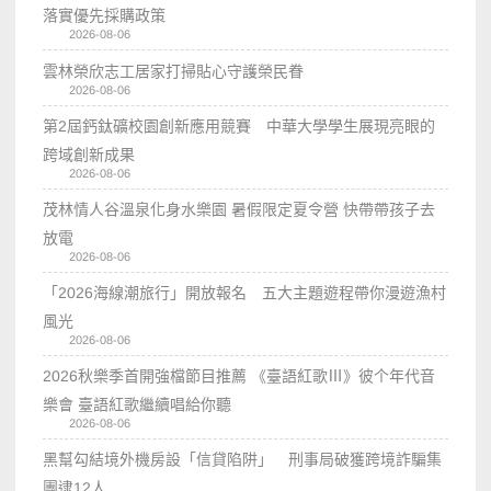
落實優先採購政策
2026-08-06
雲林榮欣志工居家打掃貼心守護榮民眷
2026-08-06
第2屆鈣鈦礦校園創新應用競賽 中華大學學生展現亮眼的
跨域創新成果
2026-08-06
茂林情人谷溫泉化身水樂園 暑假限定夏令營 快帶帶孩子去
放電
2026-08-06
「2026海線潮旅行」開放報名 五大主題遊程帶你漫遊漁村
風光
2026-08-06
2026秋樂季首開強檔節目推薦 《臺語紅歌Ⅲ》彼个年代音
樂會 臺語紅歌繼續唱給你聽
2026-08-06
黑幫勾結境外機房設「信貸陷阱」 刑事局破獲跨境詐騙集
團逮12人