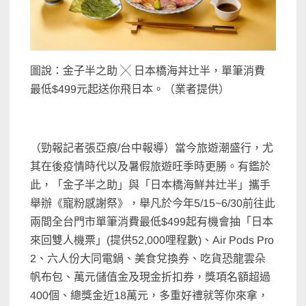
圖說：金子半之助 ╳ 日本橋海丼辻半，單筆消費
最低$499元起送你飛日本。（業者提供）
（勁報記者張亞痕/台中報導）當今旅遊潮盛行，尤
其在後疫情時代以及暑假旅遊旺季時更勝。有鑑於
此，「金子半之助」與「日本橋海鮮丼辻半」攜手
舉辦《寵粉感謝祭》，舉凡於今年5/15~6/30前往此
兩間全台門市單筆消費最低$499起有機會抽「日本
來回雙人機票」(提供52,000哩程數)、Air Pods Pro
2、六人份大同電鍋、美食兌換券、吃貨恐龍雲朵
帆布包、萬元儲值金及現金折扣券，獎項名額超過
400個、總獎金近18萬元，多重好禮就等你來拿，