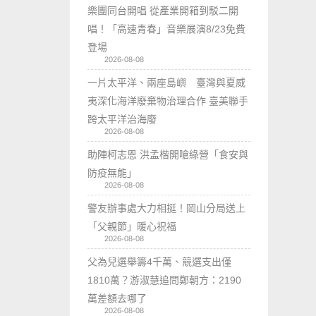
樂團同台開唱 從產業開箱到駁二開
唱！「高速青春」音樂展演8/23免費
登場
2026-08-08
一片太平洋、兩座島嶼 臺灣與夏威
夷深化海洋廢棄物治理合作 臺美聯手
跨太平洋治海廢
2026-08-08
助陣柯志恩 洪孟楷開嗆綠營「食安與
防疫無能」
2026-08-08
警友辦事處大力相挺！岡山分局送上
「父親節」暖心祝福
2026-08-08
父為兒選舉籌4千萬、競選支出僅
1810萬？游淑慧追問鄭朝方：2190
萬差額去哪了
2026-08-08