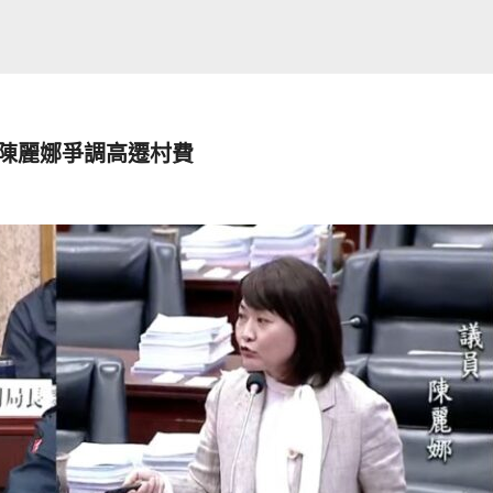
 陳麗娜爭調高遷村費