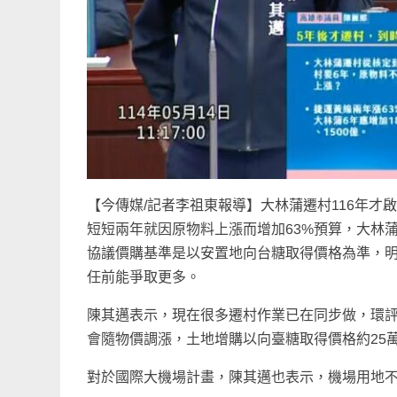
【今傳媒/記者李祖東報導】大林蒲遷村116年才
短短兩年就因原物料上漲而增加63%預算，大林蒲
協議價購基準是以安置地向台糖取得價格為準，明
任前能爭取更多。
陳其邁表示，現在很多遷村作業已在同步做，環
會隨物價調漲，土地增購以向臺糖取得價格約25
對於國際大機場計畫，陳其邁也表示，機場用地不