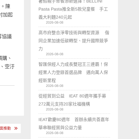
暑假親子聚餐添新選擇！BELLINI
發。陳
Pasta Pasta推全新5款兒童餐 手工
村加起
義大利麵240元起
2026-08-08
高市府整合淨零技術與轉型資源 偕
等協議
同企業加速低碳轉型、提升國際競爭
力
2026-08-08
價購、
智匯保經人力成長雙冠王三連霸！保
%、空汙
經業人力登錄首選品牌 邁向萬人保
經新里程
2026-08-08
從經貿到公益 IEAT 80週年攜手募
272萬元支持20家社福機構
2026-08-08
IEAT歡慶80週年 首辦永續共善嘉年
華串聯經貿與公益力量
面推動
2026-08-08