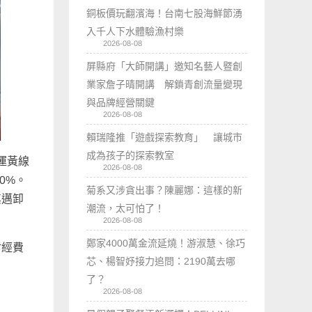
銅板價玩翻濱海！台南七股海鮮節湧
入千人下水體驗漁村樂
2026-08-08
屏縣府「大師開講」邀知名藝人暨創
業家詹子晴開講 解鎖青創流量變現
與品牌經營關鍵
2026-08-08
賴瑞隆推「遊戲探索教育」 讓城市
成為孩子的探索教室
運黃線
2026-08-08
0%。
菊系又涉貪出事？陳麗娜：這樣的新
其邁卸
潮流，太可怕了！
2026-08-08
鄭家4000萬金流延燒！游淑慧、徐巧
村經費
芯、楊智妤接力追問：2190萬去哪
了？
2026-08-08