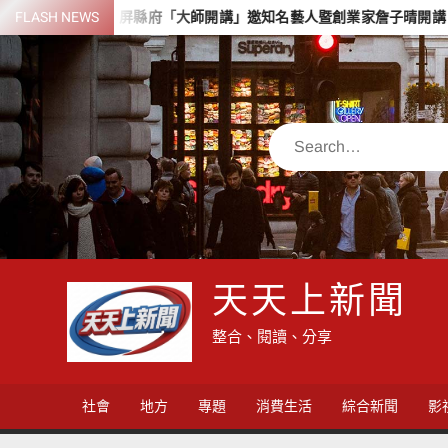
Skip
樂
FLASH NEWS
屏縣府「大師開講」邀知名藝人暨創業家詹子晴開講 解鎖青創
to
content
Search
天天上新聞
整合、閱讀、分享
社會
地方
專題
消費生活
綜合新聞
影