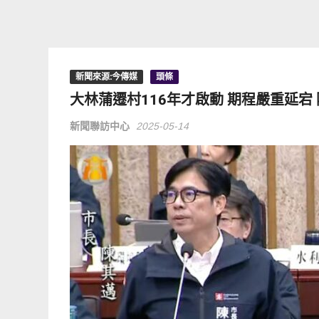
新聞來源:今傳媒
頭條
大林蒲遷村116年才啟動 期程嚴重延宕
新聞聯訪中心
2025-05-14