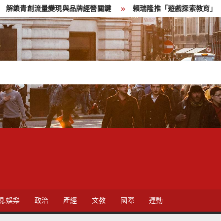
流量變現與品牌經營關鍵
賴瑞隆推「遊戲探索教育」 讓城市成
視.娛樂
政治
產經
文教
國際
運動