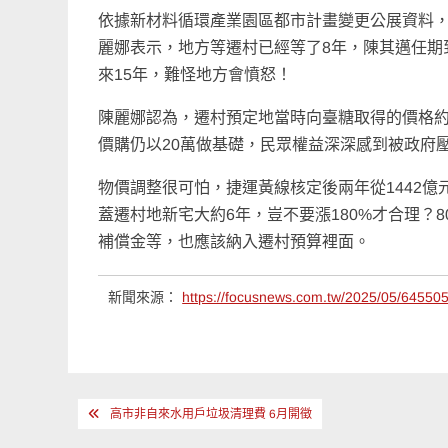
依據新材料循環產業園區都市計畫變更公展資料，園
麗娜表示，地方等遷村已經等了8年，陳其邁任期到
來15年，難怪地方會憤怒！
陳麗娜認為，遷村預定地當時向臺糖取得的價格約
價購仍以20萬做基礎，民眾權益深深感到被政府
物價調整很可怕，捷運黃線核定後兩年從1442億元
蓋遷村地新宅大約6年，豈不要漲180%才合理？
補償金等，也應該納入遷村預算裡面。
新聞來源：
https://focusnews.com.tw/2025/05/645505
文
高市非自來水用戶垃圾清理費 6月開徵
章