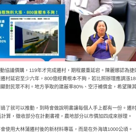
啟動協議價購，119年才完成遷村，期程嚴重延宕。陳麗娜認為捷
遷村延宕至少六年，800億經費根本不夠，若比照辦理應調漲18
顯對民眾不利。地方爭取的建蔽率80%、空汙補償金，希望陳
評過了就可以推動，到時會做說明書讓每個人手上都有一份。遷
萬計算，徵收部分在計劃書裡，農地部分以市價加四成來辦理。
會使用大林蒲遷村後的新材料專區，而是在外海填1000公頃。