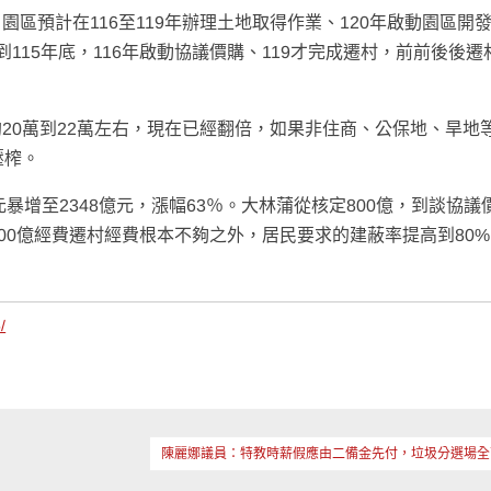
區預計在116至119年辦理土地取得作業、120年啟動園區開
115年底，116年啟動協議價購、119才完成遷村，前前後後遷
20萬到22萬左右，現在已經翻倍，如果非住商、公保地、旱地
壓榨。
暴增至2348億元，漲幅63％。大林蒲從核定800億，到談協議
800億經費遷村經費根本不夠之外，居民要求的建蔽率提高到80
/
陳麗娜議員：特教時薪假應由二備金先付，垃圾分選場全