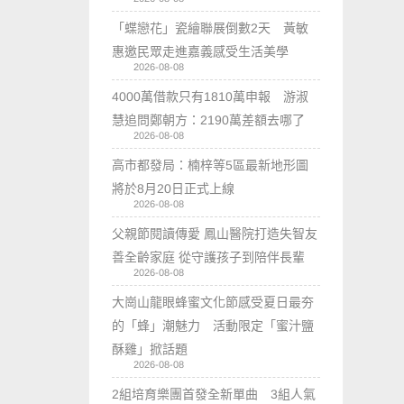
「蝶戀花」瓷繪聯展倒數2天 黃敏
惠邀民眾走進嘉義感受生活美學
2026-08-08
4000萬借款只有1810萬申報 游淑
慧追問鄭朝方：2190萬差額去哪了
2026-08-08
高市都發局：楠梓等5區最新地形圖
將於8月20日正式上線
2026-08-08
父親節閱讀傳愛 鳳山醫院打造失智友
善全齡家庭 從守護孩子到陪伴長輩
2026-08-08
大崗山龍眼蜂蜜文化節感受夏日最夯
的「蜂」潮魅力 活動限定「蜜汁鹽
酥雞」掀話題
2026-08-08
2組培育樂團首發全新單曲 3組人氣