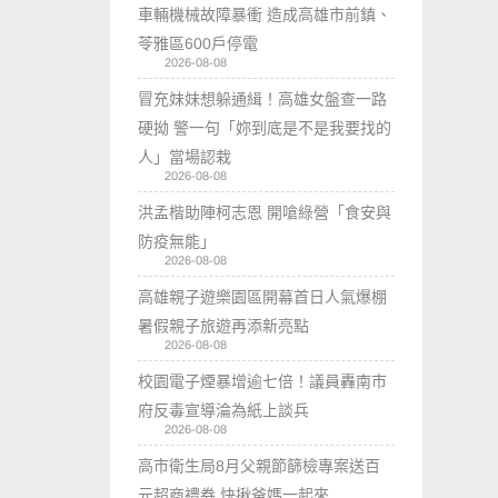
車輛機械故障暴衝 造成高雄市前鎮、
苓雅區600戶停電
2026-08-08
冒充妹妹想躲通緝！高雄女盤查一路
硬拗 警一句「妳到底是不是我要找的
人」當場認栽
2026-08-08
洪孟楷助陣柯志恩 開嗆綠營「食安與
防疫無能」
2026-08-08
高雄親子遊樂園區開幕首日人氣爆棚
暑假親子旅遊再添新亮點
2026-08-08
校園電子煙暴增逾七倍！議員轟南市
府反毒宣導淪為紙上談兵
2026-08-08
高市衛生局8月父親節篩檢專案送百
元超商禮券 快揪爸媽一起來