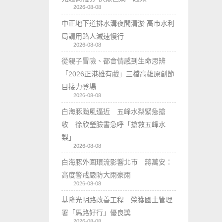
2026-08-08
中正地下道排水溝夜間清淤 高市水利
局請用路人減速慢行
2026-08-08
從親子冒險、都會情感到生命思辨
「2026正港雄有戲」三檔高雄原創節
目接力登場
2026-08-08
白海豚颱風逼近 五峰水梨緊急搶
收 徐欣瑩臉書急呼「搶救五峰水
梨」
2026-08-08
白海豚外圍環流影響北市 蔣萬安：
高度警戒嚴防大雨豪雨
2026-08-08
基隆光明路改善工程 榮獲國土管理
署「馬路好行」優良獎
2026-08-08