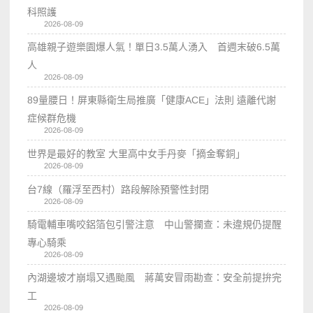
科照護
2026-08-09
高雄親子遊樂園爆人氣！單日3.5萬人湧入 首週末破6.5萬
人
2026-08-09
89量腰日！屏東縣衛生局推廣「健康ACE」法則 遠離代謝
症候群危機
2026-08-09
世界是最好的教室 大里高中女手丹麥「摘金奪銅」
2026-08-09
台7線（羅浮至西村）路段解除預警性封閉
2026-08-09
騎電輔車嘴咬鋁箔包引警注意 中山警攔查：未違規仍提醒
專心騎乘
2026-08-09
內湖邊坡才崩塌又遇颱風 蔣萬安冒雨勘查：安全前提拚完
工
2026-08-09