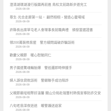
澄清湖環湖漫行版圖再前進 鳥松文前路新步道完工
2026-08-09
尊生·光合走廊第一站， 翩然栩栩・營造心靈場域
2026-08-09
許縣長出席草屯老人會理事長就職典禮 頒發當選證書
2026-08-09
領200萬裝修房屋 警方細問識破詐騙話術
2026-08-09
歡慶父親節 暖心慰勉同仁
2026-08-09
男子國道驚魂輪胎爆 警巡邏即時伸援手
2026-08-09
婦人誤信貸款話術 警銀聯手成功阻詐
2026-08-09
父親節廟埕相聚好溫馨 關山分局赴瑞豐村熱情宣導防詐交安
2026-08-09
八旬老翁深夜迷途 暖警護送返家
2026-08-09