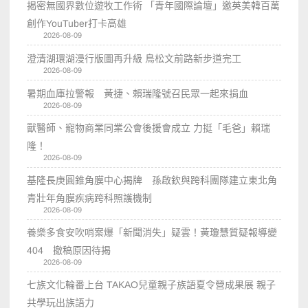
揭密無國界數位遊牧工作術 「青年國際論壇」邀英美韓百萬
創作YouTuber打卡高雄
2026-08-09
澄清湖環湖漫行版圖再升級 鳥松文前路新步道完工
2026-08-09
暑期血庫拉警報 黃捷、賴瑞隆號召民眾一起來捐血
2026-08-09
獸醫師、寵物商業同業公會後援會成立 力挺「毛爸」賴瑞
隆！
2026-08-09
基隆長庚圓錐角膜中心揭牌 孫啟欽與跨科團隊建立東北角
青壯年角膜疾病跨科照護機制
2026-08-09
養樂多食安吹哨案爆「新聞消失」疑雲！黃瓊慧質疑報導變
404 撤稿原因待揭
2026-08-09
七族文化輪番上台 TAKAO兒童親子族語夏令營成果展 親子
共學玩出族語力