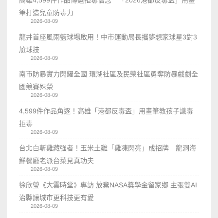
高雄4,599件作品傳遞拒毒信念 「2026港都反毒盃」用畫
筆打造兒童防毒力
2026-08-09
龍井首座風雨籃球場啟用！中市運動局長攜夢想家球星3對3
尬球技
2026-08-09
南市防暴實力閃耀全國 環湖社區及民榮社區勇奪防暴戲劇全
國競賽殊榮
2026-08-09
4,599件作品角逐！高雄「港都反毒盃」用畫筆教孩子識毒
拒毒
2026-08-09
台北白斬雞藏強者！玉米土雞「雞凍閃亮」成招牌 龍洞海
鮮餐廳老派台菜見真功夫
2026-08-09
徐欣瑩《大雲時堂》專訪 放棄NASA獎學金留家鄉 主張雙AI
治縣讓城市更科技更有愛
2026-08-09