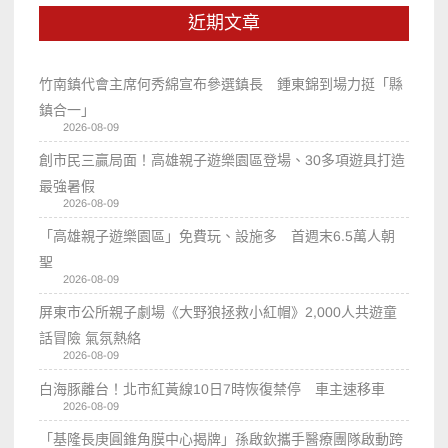
近期文章
竹南鎮代會主席何秀綿宣布參選鎮長 鍾東錦到場力挺「縣
鎮合一」
2026-08-09
創市民三贏局面！高雄親子遊樂園區登場、30多項遊具打造
最強暑假
2026-08-09
「高雄親子遊樂園區」免費玩、設施多 首週末6.5萬人朝
聖
2026-08-09
屏東市公所親子劇場《大野狼拯救小紅帽》2,000人共遊童
話冒險 氣氛熱絡
2026-08-09
白海豚離台！北市紅黃線10日7時恢復禁停 車主速移車
2026-08-09
「基隆長庚圓錐角膜中心揭牌」孫啟欽攜手醫療團隊啟動跨