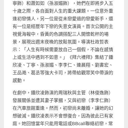
寧飾）和蕭如如（孫淑媚飾），她們在即將步入五
十歲之際，各自面對人生的重大課題。一位意外重
逢初戀情人，另一位是從未戀愛過的戀愛新手，還
有一位是經歷年下戀的失意女演員。首次公開的主
視覺海報中，昏黃的色調搭配三人開懷乾杯的場
景，展現出週末夜晚的放鬆氛圍。導演杜政哲表
示：「人生有時候需要放自己一個假，不論在感情
上或生活中遇到不如意。」《拜六禮拜》集結了鍾
欣凌、丁寧、孫淑媚、李李仁、連晨翔、劉書宏、
王品澔、葛丞等強大卡司，將帶給觀眾笑中帶淚的
感動。
在劇中，鍾欣凌飾演的周瑞秋與主管（林俊逸飾）
發展關係並遭其妻子掌摑，又與初戀（李李仁飾）
在汽車旅館重逢。然而，初戀尚未離婚，讓她的幻
想破滅。鍾欣凌表示不會想復合，因為彼此已有家
庭。她回憶當年只能用電話或BBcall聯絡初戀，常