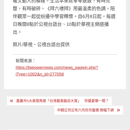
暖又動人的模樣。生活本來就零零散散，有時完
整，有時破碎，《拜六禮拜》用最溫柔的色調，陪
伴觀眾一起從紛擾中學習釋懷。自6月8日起，每週
日晚間8點於公視台語台、10點於華視主頻道播
出。
照片/華視、公視台語台提供
新聞來源：
https://twpowernews.com/news_pagein.php?
iType=1002&n_id=277058
文
嘉義市5大美宿角逐「台灣最美飯店大賞」 你最愛哪一間？
章
中鋼公司公布六月份月盤價 微幅下調
導
覽