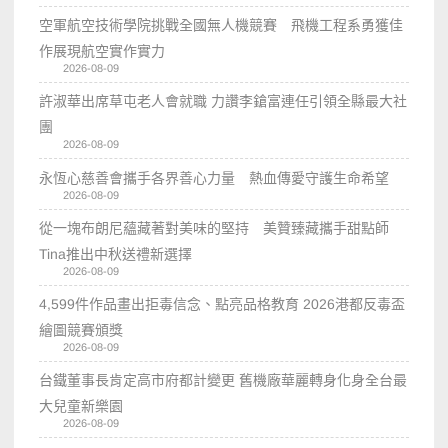
空軍航空技術學院挑戰全國無人機競賽 飛機工程系勇獲佳
作展現航空實作實力
2026-08-09
許淑華出席草屯老人會就職 力讚李鎗富連任引領全縣最大社
團
2026-08-09
永恆心慈善會攜手各界善心力量 熱血傳愛守護生命希望
2026-08-09
從一塊布朗尼蘊藏著對美味的堅持 美贊臻藏攜手甜點師
Tina推出中秋送禮新選擇
2026-08-09
4,599件作品畫出拒毒信念、點亮品格教育 2026港都反毒盃
繪圖競賽頒獎
2026-08-09
台鐵董事長肯定高市府都計變更 舊機廠華麗轉身化身全台最
大兒童新樂園
2026-08-09