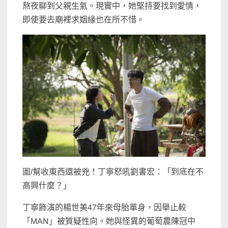
熬夜聊到父親生氣。現實中，她堅持要找到愛情，
即使要去廟裡求姻緣也在所不惜。
圖/幫收東西還被兇！丁寧怒吼劉書宏：「到底在不
高興什麼？」
丁寧飾演的楊世美47年來母胎單身，因舉止較
「MAN」被質疑性向。她與怪異的葡萄農陳冠中