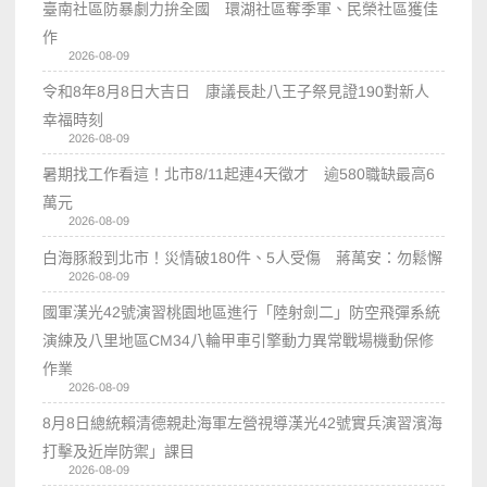
臺南社區防暴劇力拚全國 環湖社區奪季軍、民榮社區獲佳
作
2026-08-09
令和8年8月8日大吉日 康議長赴八王子祭見證190對新人
幸福時刻
2026-08-09
暑期找工作看這！北市8/11起連4天徵才 逾580職缺最高6
萬元
2026-08-09
白海豚殺到北市！災情破180件、5人受傷 蔣萬安：勿鬆懈
2026-08-09
國軍漢光42號演習桃園地區進行「陸射劍二」防空飛彈系統
演練及八里地區CM34八輪甲車引擎動力異常戰場機動保修
作業
2026-08-09
8月8日總統賴清德親赴海軍左營視導漢光42號實兵演習濱海
打擊及近岸防禦」課目
2026-08-09