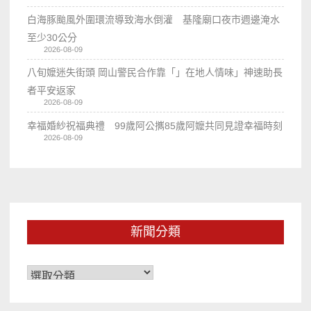
白海豚颱風外圍環流導致海水倒灌 基隆廟口夜市週邊淹水
至少30公分
2026-08-09
八旬嬤迷失街頭 岡山警民合作靠「」在地人情味」神速助長
者平安返家
2026-08-09
幸福婚紗祝福典禮 99歲阿公𢹂85歲阿嬤共同見證幸福時刻
2026-08-09
新聞分類
新
聞