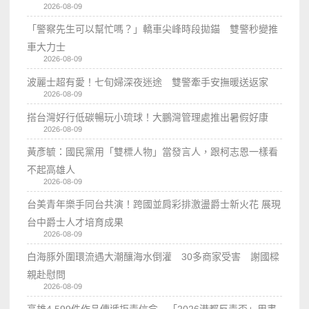
2026-08-09
「警察先生可以幫忙嗎？」轎車尖峰時段拋錨 雙警秒變推
車大力士
2026-08-09
波麗士超有愛！七旬婦深夜迷途 雙警牽手安撫暖送返家
2026-08-09
搭台灣好行低碳暢玩小琉球！大鵬灣管理處推出暑假好康
2026-08-09
黃彥毓：國民黨用「雙標人物」當發言人，跟柯志恩一樣看
不起高雄人
2026-08-09
台美青年樂手同台共演！跨國並肩彩排激盪爵士新火花 展現
台中爵士人才培育成果
2026-08-09
白海豚外圍環流遇大潮釀海水倒灌 30多商家受害 謝國樑
親赴慰問
2026-08-09