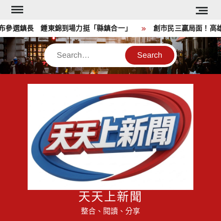
Skip
to
參選鎮長 鍾東錦到場力挺「縣鎮合一」
創市民三贏局面！高雄親
content
Search
天天上新聞
整合、閱讀、分享