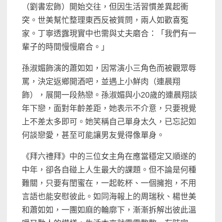
（劉書宏飾）開始交往，但因生活習慣差異起衝
突。世美幫忙整理東西反被質問，兩人如歡喜冤
家。丁寧透露現實中也需與丈夫磨合：「我們有一
輩子的時間慢慢磨合。」
孫淑媚飾演的蕭如如，因常演小三角色而被觀眾辱
罵，決定返鄉開酒吧，並遇上小鮮肉（連晨翔
飾），展開一段熱戀。孫淑媚與小20歲的連晨翔談
年下戀，面對年齡差距，她表示不介意，只要視覺
上不差太多即可。她笑稱自己單身太久，已忘記如
何談戀愛，甚至可能讓男友覺得像單身。
《拜六禮拜》中的三位女主角在應當穩定又順遂的
中年，卻各自碰上人生最大的課題。但不論是何種
難關，只要有閨蜜在，一起乾杯、一個擁抱，不用
言語也能安慰彼此。如同海報上的周瑞秋、楊世美
和蕭如如，一團如麻的輪廓下，漸漸拆解出彼此溫