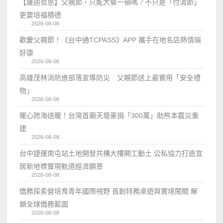
【薩迦哲思】父親節，只能大餐一頓嗎？不只是「付清節」
更要培福積德
2026-08-08
歡慶父親節！《台中通TCPASS》APP 攜手在地名店熱情端
好康
2026-08-08
高雄茂林消防進部落宣導防災 父親節送上最實用「安全禮
物」
2026-08-08
暖心跨海送暖！台灣首廟天壇豪捐「300萬」助熊本震災重
建
2026-08-08
台中捷運南屯站土地開發共構大樓開工動土 公私協力打造宜
居新地標實現軌道經濟願景
2026-08-08
僑務探索營培育青年國際視野 首創特務桌遊與實境闖關 解
鎖全球僑務藍圖
2026-08-08