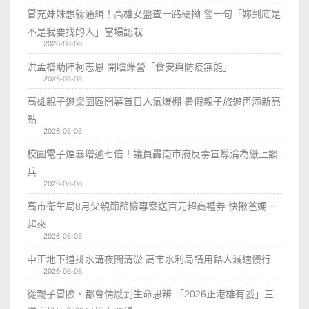
冒充妹妹想躲通緝！高雄女盤查一路硬拗 警一句「妳到底是
不是我要找的人」當場認栽
2026-08-08
洪孟楷助陣柯志恩 開嗆綠營「食安與防疫無能」
2026-08-08
高雄親子遊樂園區開幕首日人氣爆棚 暑假親子旅遊再添新亮
點
2026-08-08
校園電子煙暴增逾七倍！議員轟南市府反毒宣導淪為紙上談
兵
2026-08-08
高市衛生局8月父親節篩檢專案送百元超商禮券 快揪爸媽一
起來
2026-08-08
中正地下道排水溝夜間清淤 高市水利局請用路人減速慢行
2026-08-08
從親子冒險、都會情感到生命思辨 「2026正港雄有戲」三