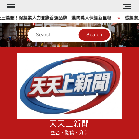
Skip
to
連霸！保經業人力登錄首選品牌 邁向萬人保經新里程
從經貿到公
content
Search
天天上新聞
整合、閱讀、分享