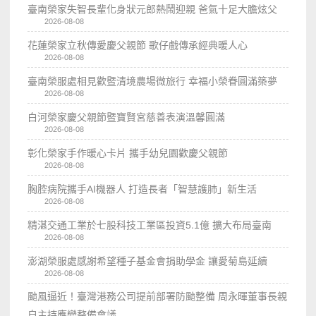
臺南榮家失智長輩化身狀元郎熱鬧迎親 爸氣十足大膽炫父
2026-08-08
花蓮榮家立秋傳愛慶父親節 歌仔戲傳承經典暖人心
2026-08-08
臺南榮服處相見歡暨清境農場微旅行 幸福小榮眷圓滿築夢
2026-08-08
白河榮家慶父親節暨寶賢宮慈善表演溫馨圓滿
2026-08-08
彰化榮家手作暖心卡片 攜手幼兒園歡慶父親節
2026-08-08
胸腔病院攜手AI機器人 打造長者「智慧護肺」新生活
2026-08-08
精湛交通工業於七股科技工業區投資5.1億 擴大布局臺南
2026-08-08
澎湖榮服處感謝希望種子基金會捐助學金 讓愛菊島延續
2026-08-08
颱風逼近！臺灣港務公司提前部署防颱整備 周永暉董事長親
自主持應變整備會議