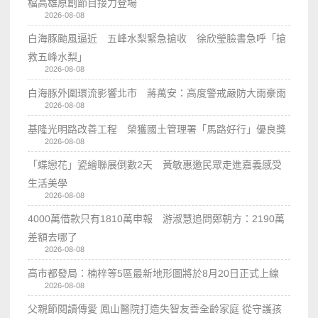
檔高雄原創節目接力登場
2026-08-08
白海豚颱風逼近 五峰水梨緊急搶收 徐欣瑩臉書急呼「搶
救五峰水梨」
2026-08-08
白海豚外圍環流影響北市 蔣萬安：高度警戒嚴防大雨豪雨
2026-08-08
基隆光明路改善工程 榮獲國土管理署「馬路好行」優良獎
2026-08-08
「蝶戀花」瓷繪聯展倒數2天 黃敏惠邀民眾走進嘉義感受
生活美學
2026-08-08
4000萬借款只有1810萬申報 游淑慧追問鄭朝方：2190萬
差額去哪了
2026-08-08
高市都發局：楠梓等5區最新地形圖將於8月20日正式上線
2026-08-08
父親節閱讀傳愛 鳳山醫院打造失智友善全齡家庭 從守護孩