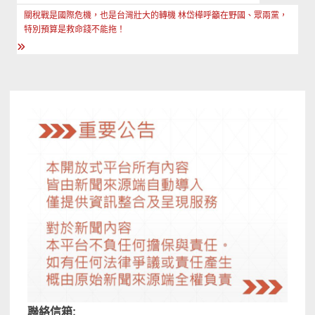
章
關稅戰是國際危機，也是台灣壯大的轉機 林岱樺呼籲在野國、眾兩黨，
導
特別預算是救命錢不能拖！
覽
聯絡信箱: