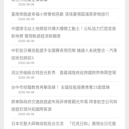
2026-08-08
臺南榮服處幸福小榮眷相見歡 清境農場圓滿築夢微旅行
2026-08-08
中捷南屯站土地開發共構大樓開工動土！公私協力打造宜居
新地標 實現軌道經濟新願景
2026-08-08
中彰投分署技能選手全國賽表現亮眼 機器人系統整合、汽車
技術包辦前3
2026-08-08
消災夯枷結合特技光影秀 嘉義城隍夜巡跨國跨界熱鬧登場
2026-08-08
台中市技職教育再攀高峰！ 全國技能競賽勇奪23面獎牌
2026-08-08
屏東縣政府交通旅遊處布局菲律賓觀光市場 拜會航空公司與
旅遊巨頭共拓國際客源
2026-08-08
日本花藝大師梅垣稔抵台交流 「花見日和」展現台日花藝