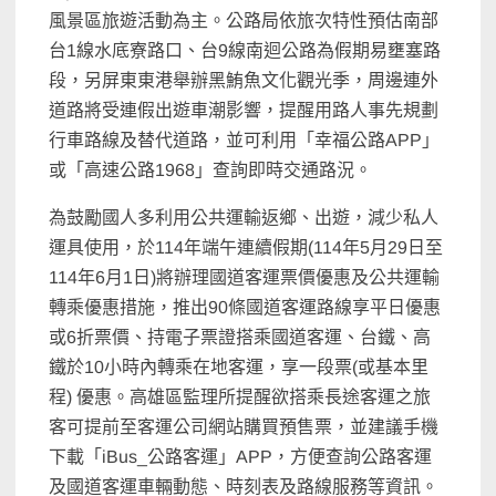
風景區旅遊活動為主。公路局依旅次特性預估南部
台1線水底寮路口、台9線南迴公路為假期易壅塞路
段，另屏東東港舉辦黑鮪魚文化觀光季，周邊連外
道路將受連假出遊車潮影響，提醒用路人事先規劃
行車路線及替代道路，並可利用「幸福公路APP」
或「高速公路1968」查詢即時交通路況。
為鼓勵國人多利用公共運輸返鄉、出遊，減少私人
運具使用，於114年端午連續假期(114年5月29日至
114年6月1日)將辦理國道客運票價優惠及公共運輸
轉乘優惠措施，推出90條國道客運路線享平日優惠
或6折票價、持電子票證搭乘國道客運、台鐵、高
鐵於10小時內轉乘在地客運，享一段票(或基本里
程) 優惠。高雄區監理所提醒欲搭乘長途客運之旅
客可提前至客運公司網站購買預售票，並建議手機
下載「iBus_公路客運」APP，方便查詢公路客運
及國道客運車輛動態、時刻表及路線服務等資訊。