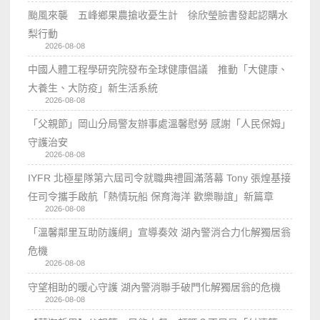
颱風來襲 五峰鄉果農搶收憂生計 徐欣瑩臉書發起認購水
梨行動
2026-08-08
中國人體工程學研究院發布全球健康倡議 推動「大健康、
大養生、大防疫」新生活系統
2026-08-08
「父親節」岡山分局警友辦事處溫馨慰勞 感謝「人民保姆」
守護治安
2026-08-08
IYFR 北極星隊第六屆司令就職典禮圓滿落幕 Tony 張煌基接
任司令攜手啟航「熱情玩船 保育海洋 歡樂聯誼」新篇章
2026-08-08
「溫馨鄰里互助防護網」宣導奏效 湖內警消合力化解獨居翁
危機
2026-08-08
守望相助的暖心守護 湖內警消聯手破門化解獨居翁的危機
2026-08-08