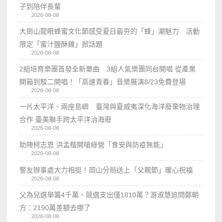
子到陪伴長輩
2026-08-08
大崗山龍眼蜂蜜文化節感受夏日最夯的「蜂」潮魅力 活動
限定「蜜汁鹽酥雞」掀話題
2026-08-08
2組培育樂團首發全新單曲 3組人氣樂團同台開唱 從產業
開箱到駁二開唱！「高速青春」音樂展演8/23免費登場
2026-08-08
一片太平洋、兩座島嶼 臺灣與夏威夷深化海洋廢棄物治理
合作 臺美聯手跨太平洋治海廢
2026-08-08
助陣柯志恩 洪孟楷開嗆綠營「食安與防疫無能」
2026-08-08
警友辦事處大力相挺！岡山分局送上「父親節」暖心祝福
2026-08-08
父為兒選舉籌4千萬、競選支出僅1810萬？游淑慧追問鄭朝
方：2190萬差額去哪了
2026-08-08