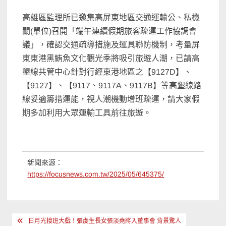
高雄區監理所已邀集高屏東地區交通運輸公、私機
關(單位)召開「端午連續假期旅客疏運工作協調會
議」，確認交通疏導措施及運具聯防機制，考量屏
東東港黑鮪魚文化觀光季將吸引旅遊人潮，已請高
墾線共管中心針對行經東港地區之【9127D】、
【9127】、【9117、9117A、9117B】等高墾線路
線妥適籌措運能，視人潮機動增班疏運，請大家假
期多加利用大眾運輸工具前往旅遊。
新聞來源：
https://focusnews.com.tw/2025/05/645375/
文
日月光接班大戲！張虔生長女張淡堯將入董事會 背景驚人