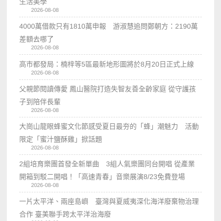
生活美學
2026-08-08
4000萬借款只有1810萬申報 游淑慧追問鄭朝方：2190萬
差額去哪了
2026-08-08
高市都發局：楠梓等5區最新地形圖將於8月20日正式上線
2026-08-08
父親節閱讀傳愛 鳳山醫院打造失智友善全齡家庭 從守護孩
子到陪伴長輩
2026-08-08
大崗山龍眼蜂蜜文化節感受夏日最夯的「蜂」潮魅力 活動
限定「蜜汁鹽酥雞」掀話題
2026-08-08
2組培育樂團首發全新單曲 3組人氣樂團同台開唱 從產業
開箱到駁二開唱！「高速青春」音樂展演8/23免費登場
2026-08-08
一片太平洋、兩座島嶼 臺灣與夏威夷深化海洋廢棄物治理
合作 臺美聯手跨太平洋治海廢