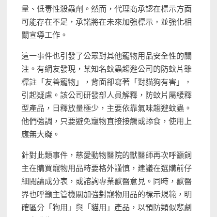
量、低毒性殺蟲劑。然而，代理商承認在標示方面
可能存在不足，承諾將在未來加強標示，並強化相
關宣導工作。
這一事件也引發了公眾對其他寵物用品安全性的關
注。有網友發現，某知名蚊蟲趨避公司的防蚊片雖
標註「友善寵物」，背面卻寫著「對貓狗有害」，
引起疑慮。該公司研發部人員解釋，防蚊片屬緩釋
型產品，日釋放量極少，主要依靠氣味趨避蚊蟲。
他們強調，只要避免寵物直接接觸或舔食，使用上
應無大礙。
針對此類事件，慈愛動物醫院的獸醫師再次呼籲飼
主在購買寵物用品時要格外謹慎，建議在選購前仔
細閱讀成分表，或諮詢專業獸醫意見。同時，獸醫
界也呼籲主管機關加強對寵物用品的標示規範，明
確區分「狗用」與「貓用」產品，以預防類似悲劇