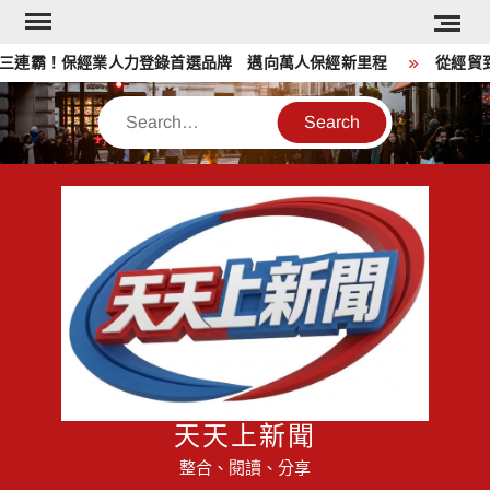
Skip
to
連霸！保經業人力登錄首選品牌 邁向萬人保經新里程
從經貿到公
content
Search
天天上新聞
整合、閱讀、分享