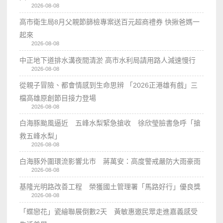
2026-08-08
高市衛生局8月父親節篩檢專案送百元超商禮券 快揪爸媽一
起來
2026-08-08
中正地下道排水溝夜間清淤 高市水利局請用路人減速慢行
2026-08-08
從親子冒險、都會情感到生命思辨 「2026正港雄有戲」三
檔高雄原創節目接力登場
2026-08-08
白海豚颱風逼近 五峰水梨緊急搶收 徐欣瑩臉書急呼「搶
救五峰水梨」
2026-08-08
白海豚外圍環流影響北市 蔣萬安：高度警戒嚴防大雨豪雨
2026-08-08
基隆光明路改善工程 榮獲國土管理署「馬路好行」優良獎
2026-08-08
「蝶戀花」瓷繪聯展倒數2天 黃敏惠邀民眾走進嘉義感受