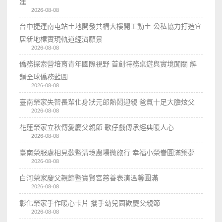
建
2026-08-08
台中捷運南屯站土地開發共構大樓開工動土 公私協力打造宜
居新地標實現軌道經濟願景
2026-08-08
僑務探索營培育青年國際視野 首創特務桌遊與實境闖關 解
鎖全球僑務藍圖
2026-08-08
臺南榮家失智長輩化身狀元郎熱鬧迎親 爸氣十足大膽炫父
2026-08-08
花蓮榮家立秋傳愛慶父親節 歌仔戲傳承經典暖人心
2026-08-08
臺南榮服處相見歡暨清境農場微旅行 幸福小榮眷圓滿築夢
2026-08-08
白河榮家慶父親節暨寶賢宮慈善表演溫馨圓滿
2026-08-08
彰化榮家手作暖心卡片 攜手幼兒園歡慶父親節
2026-08-08