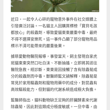
近日，一起令人心碎的寵物意外事件在社交媒體上
引發廣泛討論。一名貓主人因購買標榜「寶貝毛孩
都放心」的殺蟲劑，導致愛貓東東嚴重中毒，最終
不得不選擇安樂死。這一事件凸顯了部分寵物用品
標示不清可能帶來的嚴重後果。
據慈愛動物醫院報導，事發當天，飼主發現自家虎
斑貓東東突然口吐白沫、不斷抽搐，立即將其送往
醫院急救。經診斷，東東是因接觸了含有除蟲菊成
分的殺蟲劑而中毒。獸醫師藍文潁解釋，除蟲菊是
常見於家用驅蟲劑和寵物用藥中的成分，對昆蟲有
高效驅殺能力，但對貓的代謝系統造成極大負擔。
藍醫師指出，貓科動物缺乏足夠的肝臟酵素來代謝
除蟲菊，因此對這類成分極度敏感。一旦中毒，由