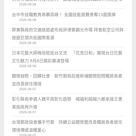
2026-08-08
台中市技職教育再攀高峰！ 全國技能競賽勇奪23面獎牌
2026-08-08
屏東縣政府交通旅遊處布局菲律賓觀光市場 拜會航空公司與
旅遊巨頭共拓國際客源
2026-08-08
日本花藝大師梅垣稔抵台交流 「花見日和」展現台日花藝
文化魅力 8月8日精彩展演登場
2026-08-08
關懷弱勢、回饋社會 新竹郵局前進新埔關懷慰問獨居長者
並改善居住環境
2026-08-07
彰化縣長參選人魏平政彰化造勢 喊福利超越六都承接王惠
美施政再升級
2026-08-07
台灣郵政協會攜手竹郵 持續公益關懷暨改善獨居長者居住
環境傳遞溫暖愛心
2026-08-07