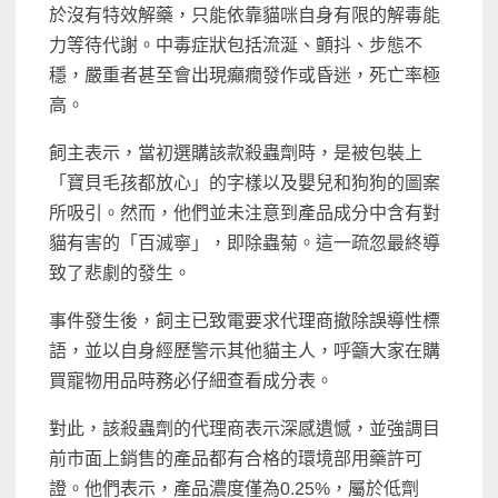
於沒有特效解藥，只能依靠貓咪自身有限的解毒能
力等待代謝。中毒症狀包括流涎、顫抖、步態不
穩，嚴重者甚至會出現癲癇發作或昏迷，死亡率極
高。
飼主表示，當初選購該款殺蟲劑時，是被包裝上
「寶貝毛孩都放心」的字樣以及嬰兒和狗狗的圖案
所吸引。然而，他們並未注意到產品成分中含有對
貓有害的「百滅寧」，即除蟲菊。這一疏忽最終導
致了悲劇的發生。
事件發生後，飼主已致電要求代理商撤除誤導性標
語，並以自身經歷警示其他貓主人，呼籲大家在購
買寵物用品時務必仔細查看成分表。
對此，該殺蟲劑的代理商表示深感遺憾，並強調目
前市面上銷售的產品都有合格的環境部用藥許可
證。他們表示，產品濃度僅為0.25%，屬於低劑