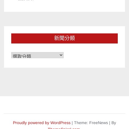
新聞分類
新
聞
分
類
Proudly powered by WordPress
|
Theme: FreeNews
|
By