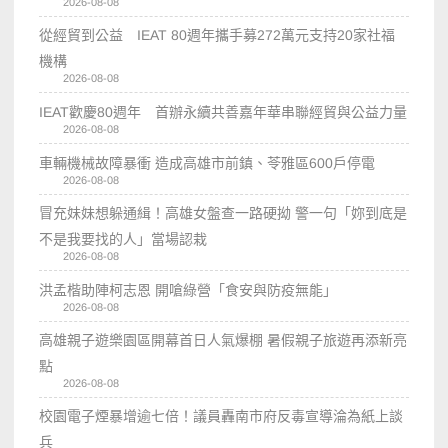
2026-08-08
從經貿到公益 IEAT 80週年攜手募272萬元支持20家社福
機構
2026-08-08
IEAT歡慶80週年 首辦永續共善嘉年華串聯經貿與公益力量
2026-08-08
車輛機械故障暴衝 造成高雄市前鎮、苓雅區600戶停電
2026-08-08
冒充妹妹想躲通緝！高雄女盤查一路硬拗 警一句「妳到底是
不是我要找的人」當場認栽
2026-08-08
洪孟楷助陣柯志恩 開嗆綠營「食安與防疫無能」
2026-08-08
高雄親子遊樂園區開幕首日人氣爆棚 暑假親子旅遊再添新亮
點
2026-08-08
校園電子煙暴增逾七倍！議員轟南市府反毒宣導淪為紙上談
兵