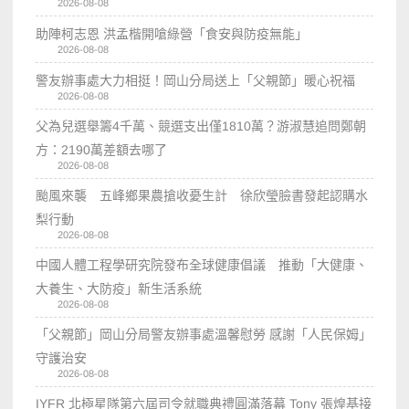
2026-08-08
助陣柯志恩 洪孟楷開嗆綠營「食安與防疫無能」
2026-08-08
警友辦事處大力相挺！岡山分局送上「父親節」暖心祝福
2026-08-08
父為兒選舉籌4千萬、競選支出僅1810萬？游淑慧追問鄭朝
方：2190萬差額去哪了
2026-08-08
颱風來襲 五峰鄉果農搶收憂生計 徐欣瑩臉書發起認購水
梨行動
2026-08-08
中國人體工程學研究院發布全球健康倡議 推動「大健康、
大養生、大防疫」新生活系統
2026-08-08
「父親節」岡山分局警友辦事處溫馨慰勞 感謝「人民保姆」
守護治安
2026-08-08
IYFR 北極星隊第六屆司令就職典禮圓滿落幕 Tony 張煌基接