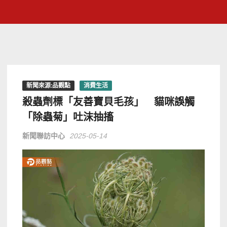
新聞來源:品觀點
消費生活
殺蟲劑標「友善寶貝毛孩」 貓咪誤觸
「除蟲菊」吐沫抽搐
新聞聯訪中心
2025-05-14