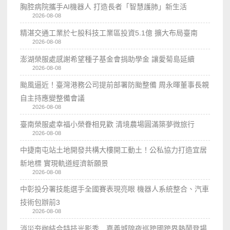
胸腔病院攜手AI機器人 打造長者「智慧護肺」新生活
2026-08-08
精湛交通工業於七股科技工業區投資5.1億 擴大布局臺南
2026-08-08
澎湖榮服處感謝希望種子基金會捐助學金 讓愛菊島延續
2026-08-08
颱風逼近！臺灣港務公司提前部署防颱整備 周永暉董事長親
自主持應變整備會議
2026-08-08
臺南榮服處幸福小榮眷相見歡 清境農場圓滿築夢微旅行
2026-08-08
中捷南屯站土地開發共構大樓開工動土！公私協力打造宜居
新地標 實現軌道經濟新願景
2026-08-08
中彰投分署技能選手全國賽表現亮眼 機器人系統整合、汽車
技術包辦前3
2026-08-08
消災夯枷結合特技光影秀 嘉義城隍夜巡跨國跨界熱鬧登場