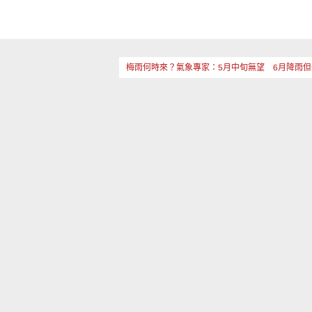
梅雨何時來？氣象專家：5月中旬無望 6月降雨