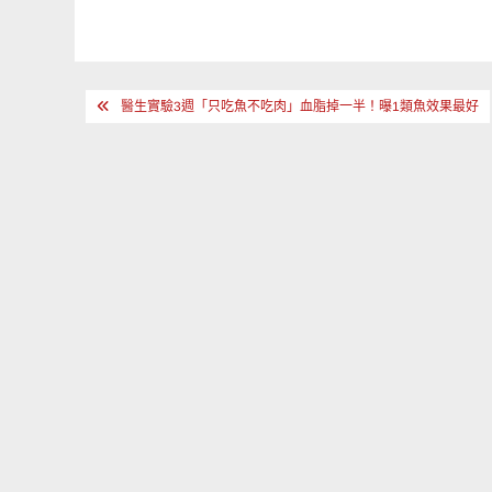
文
醫生實驗3週「只吃魚不吃肉」血脂掉一半！曝1類魚效果最好
章
導
覽