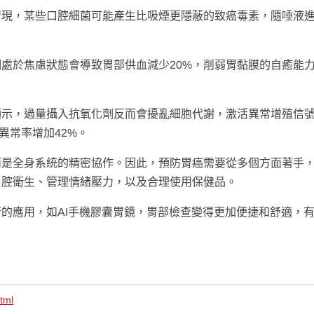
發現，某些口腔細菌可能產生比吸煙更隱蔽的致癌毒素，隨唾液
處於焦慮狀態會導致胃部供血減少20%，削弱胃黏膜的自癒能
顯示，過量攝入抗氧化劑反而會擾亂細胞代謝，激活異常增殖信
異常率增加42%。
而是全身系統的精密協作。因此，預防胃癌需要從多個方面著手
口腔衛生、管理情緒壓力，以及合理使用保健品。
的應用，如AI手機膠囊胃鏡，胃部檢查變得更加便捷和舒適，
tml