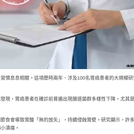
習慣息息相關。這項歷時兩年、涉及100名胃癌患者的大規模研
究發現，胃癌患者在確診前普遍出現腸道菌群多樣性下降，尤其
。
期節食會導致胃酸「無的放矢」，持續侵蝕胃壁。研究顯示，許
細小潰瘍。