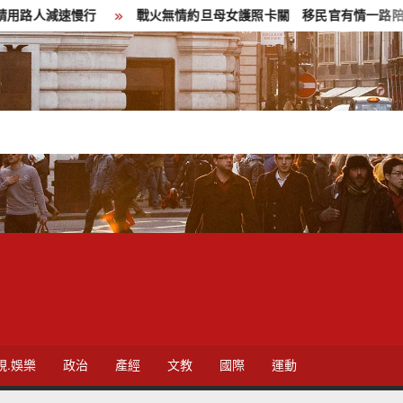
人減速慢行
戰火無情約旦母女護照卡關 移民官有情一路陪伴化解
視.娛樂
政治
產經
文教
國際
運動