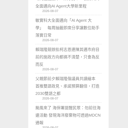
全面邁向AI Agent大學新里程
2026-08-07
敏實科大全面邁向「AI Agent 大
學」 每周抽籤即席分享讓數位助手
落實日常
2026-08-07
賴瑞隆競辦批柯志恩連陳其邁市府目
前的施政方向都搞不清楚，只會為反
而反
2026-08-07
父親節前夕賴瑞隆偕議員共讀繪本
首推雙語政見、承諾預算翻倍，打造
2030雙語之都
2026-08-07
颱風來了 海保署提醒民眾：勿前往海
邊活動 發現海洋廢棄物可透過MDCN
通報
2026-08-07