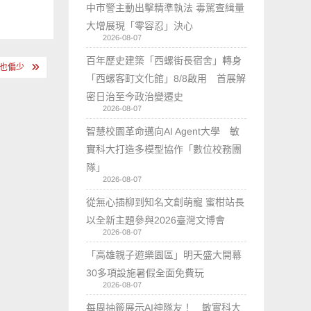
中市警主動出擊精準執法 毒駕查緝量
大增展現「零容忍」決心
2026-08-07
百年歷史建築「西螺街長宿舍」轉身
但也偏少
「西螺客町文化館」8/8啟用 首展解
密日治至今政治變遷史
2026-08-07
智慧校園革命邁向AI Agent大學 敏
實科大打造多模型協作「數位校務團
隊」
2026-08-07
從無心插柳到知名文創萌寵 蜜柑站長
以全新主題參與2026臺灣文博會
2026-08-07
「高雄親子遊樂園區」明天盛大開幕
30多項設施暑假全面免費玩
2026-08-07
每周抽籤展示AI神隊友！ 敏實科大