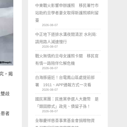
中東戰火影響申辦護照 移民署竹市
站助約旦學者妻女取得新護照順利留
臺
2026-08-07
中正地下道排水溝夜間清淤 水利局:
請用路人減速慢行
2026-08-07
戰火無情約旦母女護照卡關 移民官
有情一路陪伴化解危機
2026-08-07
究，揭
白海豚逼近！台電鳳山區處提前部
署 1911、APP通報方式一次看
2026-08-07
是雙歧
國民黨團：民進黨參選人大撒幣 是
「類固醇式」政見、債留子孫！
2026-08-07
多患者
全聯慶祥慈善事業基金會捐贈物資