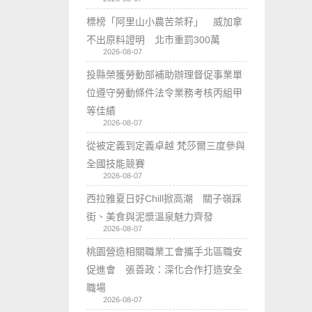
標榜「阿里山小農苦茶籽」 威加拿
不出原料證明 北市重罰300萬
2026-08-07
投縣榮獲勞動部補助辦理督促事業單
位遵守勞動條件法令業務考核丙組甲
等佳績
2026-08-07
從被定義到定義卓越 梵莎爾三度參與
全國技能競賽
2026-08-07
西拉雅夏日好Chill掀高潮 關子嶺踩
街、美食與泥漿溫泉魅力齊發
2026-08-07
桃園營造相關職業工會攜手北區職安
促進會 張善政：深化合作打造安全
職場
2026-08-07