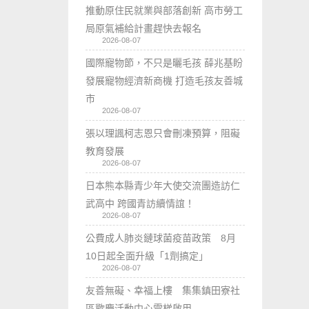
推動原住民就業與部落創新 高市勞工
局原氣補給計畫趕快去報名
2026-08-07
國際寵物節，不只是曬毛孩 薛兆基盼
發展寵物經濟新商機 打造毛孩友善城
市
2026-08-07
張以理諷柯志恩只會刪凍預算，阻礙
教育發展
2026-08-07
日本熊本縣青少年大使交流團造訪仁
武高中 跨國青訪續情誼！
2026-08-07
公費成人肺炎鏈球菌疫苗政策 8月
10日起全面升級「1劑搞定」
2026-08-07
友善無礙、幸福上樓 集集鎮田寮社
區歡慶活動中心電梯啟用