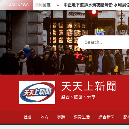
Skip
取得新護照順利留臺
FLASH NEWS
中正地下道排水溝夜間清淤 水利局:請用路
to
content
Search
天天上新聞
整合、閱讀、分享
社會
地方
專題
消費生活
綜合新聞
影