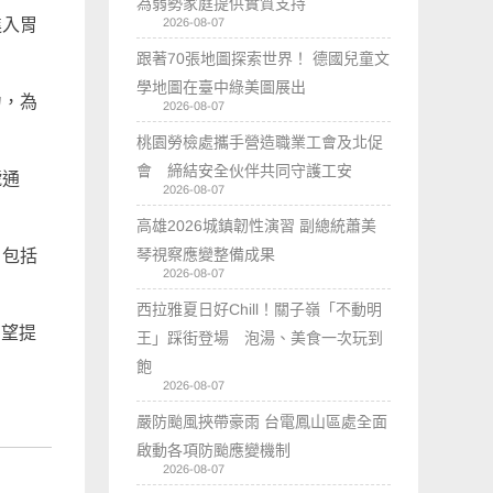
為弱勢家庭提供實質支持
2026-08-07
進入胃
跟著70張地圖探索世界！ 德國兒童文
學地圖在臺中綠美圖展出
力，為
2026-08-07
桃園勞檢處攜手營造職業工會及北促
會 締結安全伙伴共同守護工安
號通
2026-08-07
高雄2026城鎮韌性演習 副總統蕭美
琴視察應變整備成果
，包括
2026-08-07
西拉雅夏日好Chill！關子嶺「不動明
有望提
王」踩街登場 泡湯、美食一次玩到
飽
2026-08-07
嚴防颱風挾帶豪雨 台電鳳山區處全面
啟動各項防颱應變機制
2026-08-07