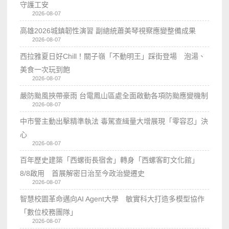
守護工安
2026-08-07
高雄2026城鎮韌性演習 副總統蕭美琴視察應變整備成果
2026-08-07
西拉雅夏日好Chill！關子嶺「不動明王」踩街登場 泡湯、
美食一次玩到飽
2026-08-07
嚴防颱風挾帶豪雨 台電鳳山區處全面啟動各項防颱應變機制
2026-08-07
中市警主動出擊精準執法 毒駕查緝量大增展現「零容忍」決
心
2026-08-07
百年歷史建築「西螺街長宿舍」轉身「西螺客町文化館」
8/8啟用 首展解密日治至今政治變遷史
2026-08-07
智慧校園革命邁向AI Agent大學 敏實科大打造多模型協作
「數位校務團隊」
2026-08-07