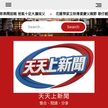
Skip
to
熱鬧迎親 爸氣十足大膽炫父
花蓮榮家立秋傳愛慶父親節 歌仔戲傳
content
Search
天天上新聞
整合、閱讀、分享