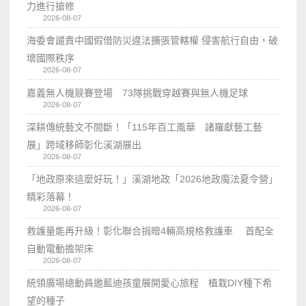
力進行搶修
2026-08-07
海委會譴責中國假借防災違法擴張管轄權 侵害航行自由，破
壞國際秩序
2026-08-07
嘉義無人機競賽登場 73隊挑戰穿越賽與無人機足球
2026-08-07
深耕傳統藝文不間斷！「115年百工風華 諸羅獻藝工藝
展」跨域移師彰化溪湖展出
2026-08-07
「地政原來這麼好玩！」溪湖地政「2026地政魔法夏令營」
精彩落幕！
2026-08-07
救護量能再升級！彰化聯合捐贈4輛高規格救護車 首配全
自動電動擔架床
2026-08-07
統領廣場總動員邀藍迪孩童展開愛心旅程 植栽DIY種下希
望的種子