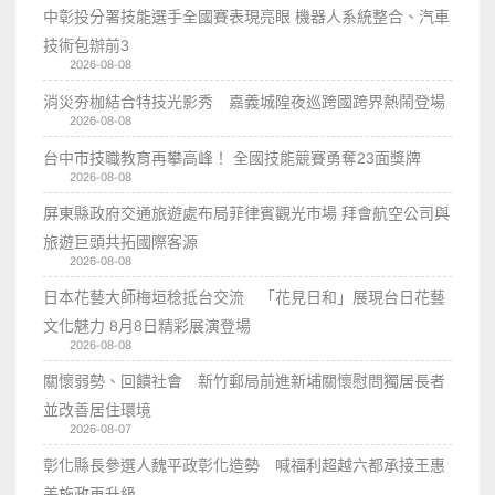
中彰投分署技能選手全國賽表現亮眼 機器人系統整合、汽車
技術包辦前3
2026-08-08
消災夯枷結合特技光影秀 嘉義城隍夜巡跨國跨界熱鬧登場
2026-08-08
台中市技職教育再攀高峰！ 全國技能競賽勇奪23面獎牌
2026-08-08
屏東縣政府交通旅遊處布局菲律賓觀光市場 拜會航空公司與
旅遊巨頭共拓國際客源
2026-08-08
日本花藝大師梅垣稔抵台交流 「花見日和」展現台日花藝
文化魅力 8月8日精彩展演登場
2026-08-08
關懷弱勢、回饋社會 新竹郵局前進新埔關懷慰問獨居長者
並改善居住環境
2026-08-07
彰化縣長參選人魏平政彰化造勢 喊福利超越六都承接王惠
美施政再升級