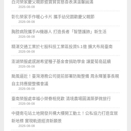
白河榮家慶父親節暨寶賢宮慈善表演溫馨圓滿
2026-08-08
彰化榮家手作暖心卡片 攜手幼兒園歡慶父親節
2026-08-08
胸腔病院攜手AI機器人 打造長者「智慧護肺」新生活
2026-08-08
精湛交通工業於七股科技工業區投資5.1億 擴大布局臺南
2026-08-08
澎湖榮服處感謝希望種子基金會捐助學金 讓愛菊島延續
2026-08-08
颱風逼近！臺灣港務公司提前部署防颱整備 周永暉董事長親
自主持應變整備會議
2026-08-08
臺南榮服處幸福小榮眷相見歡 清境農場圓滿築夢微旅行
2026-08-08
中捷南屯站土地開發共構大樓開工動土！公私協力打造宜居
新地標 實現軌道經濟新願景
2026-08-08