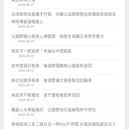
2026-08-07
台灣郵政協會攜手竹郵 持續公益關懷暨改善獨居長者居住
環境傳遞溫暖愛心
2026-08-07
父親節關心爸爸心理健康 桃衛生局籲正視男性壓力
2026-08-07
陪孩子一起追夢！幸福台中號啟航
2026-08-07
皮夾遺落計程車 後湖警電聯熱心運將秒送回
2026-08-07
看診記錯停車格 後湖警擴大搜尋幫找回機車
2026-08-07
掉皮夾不敢獨找 長竹警暗巷摸黑找回
2026-08-07
購愛心水果疑遇詐 公園警指引識破陷阱守荷包
2026-08-07
車禍造成三多二路以北一帶600戶停電 台電高雄區處加派人