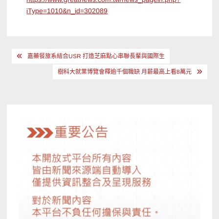
iType=1010&n_id=302089
文
嘉藥餐旅系結合USR 打造芝麻點心串聯長輩與國際生
章
樹科大就業博覽會釋逾千個職缺 月薪最高上看8萬元
導
覽