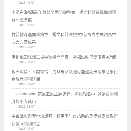
2026-08-07
中颱白海豚逼近! 竹縣全面防颱整備 楊文科縣長籲鄉親落
實防颱準備
2026-08-07
竹縣教育邁向新篇章 楊文科縣長視察2新設高中展現高中
五大方案成果
2026-08-07
伊甸桃園庇護工場中秋禮盒開賣 幸福滋味早鳥優惠9折起
2026-08-07
戰火無情、人間有情 約旦母女護照可能逾期卡關求助移民
官解危順利延期
2026-08-07
「kivangavan 南島五感主題遊程」熱烈報名中 邀請民眾深
度探索大武山
2026-08-07
中東戰火影響申辦護照 移民署竹市站助約旦學者妻女取得
新護照順利留臺
2026-08-07