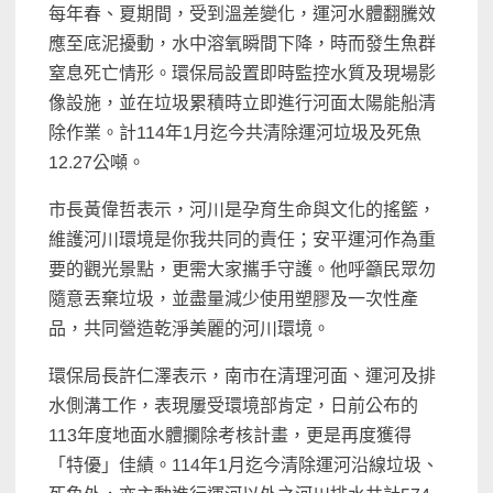
每年春、夏期間，受到溫差變化，運河水體翻騰效
應至底泥擾動，水中溶氧瞬間下降，時而發生魚群
窒息死亡情形。環保局設置即時監控水質及現場影
像設施，並在垃圾累積時立即進行河面太陽能船清
除作業。計114年1月迄今共清除運河垃圾及死魚
12.27公噸。
市長黃偉哲表示，河川是孕育生命與文化的搖籃，
維護河川環境是你我共同的責任；安平運河作為重
要的觀光景點，更需大家攜手守護。他呼籲民眾勿
隨意丟棄垃圾，並盡量減少使用塑膠及一次性產
品，共同營造乾淨美麗的河川環境。
環保局長許仁澤表示，南市在清理河面、運河及排
水側溝工作，表現屢受環境部肯定，日前公布的
113年度地面水體攔除考核計畫，更是再度獲得
「特優」佳績。114年1月迄今清除運河沿線垃圾、