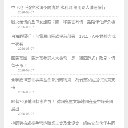
中正地下道排水溝夜間清淤 水利局:請用路人減速慢行
2026-08-07
戰火無情約旦母女護照卡關 移民官有情一路陪伴化解危機
2026-08-07
白海豚逼近！台電鳳山區處提前部署 1911、APP通報方式
一次看
2026-08-07
國民黨團：民進黨參選人大撒幣 是「類固醇式」政見、債
留子孫！
2026-08-07
全聯慶祥慈善事業基金會捐贈物資 為弱勢家庭提供實質支
持
2026-08-07
跟著70張地圖探索世界！ 德國兒童文學地圖在臺中綠美圖
展出
2026-08-07
桃園勞檢處攜手營造職業工會及北促會 締結安全伙伴共同