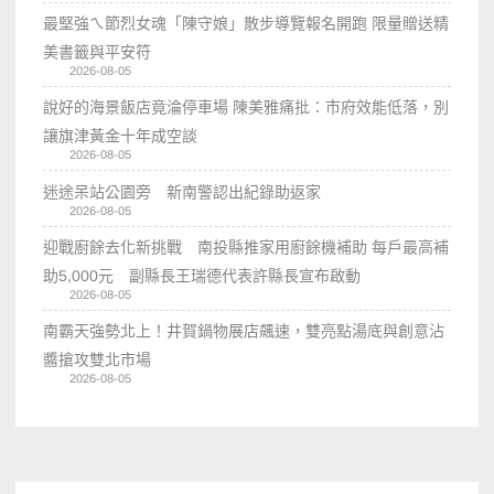
最堅強ㄟ節烈女魂「陳守娘」散步導覽報名開跑 限量贈送精
美書籤與平安符
2026-08-05
說好的海景飯店竟淪停車場 陳美雅痛批：市府效能低落，別
讓旗津黃金十年成空談
2026-08-05
迷途呆站公園旁 新南警認出紀錄助返家
2026-08-05
迎戰廚餘去化新挑戰 南投縣推家用廚餘機補助 每戶最高補
助5,000元 副縣長王瑞德代表許縣長宣布啟動
2026-08-05
南霸天強勢北上！井賀鍋物展店飆速，雙亮點湯底與創意沾
醬搶攻雙北市場
2026-08-05