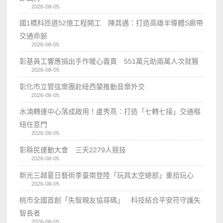
2026-08-05
國1橋科匝道52億工程開工 陳其邁：打造高雄半導體S廊帶
交通命脈
2026-08-05
彰基員工響應捐出手作暖心義賣 551萬元助兩萬人次就醫
2026-08-05
彰化市立管弦樂團赴紐西蘭推動音樂外交
2026-08-05
水湳轉運中心落成啟用！盧秀燕：打造「七轉七接」交通樞
紐任意門
2026-08-05
彰縣民運動大會 三天2279人競技
2026-08-05
新光三越夏日藝術季臺南登陸「玩具太空總部」重拾玩心
2026-08-05
桃市全國首創「失智親友協尋碼」 科技結合平安符守護失
智長者
2026-08-05