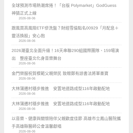
全球預測市場熱潮席捲！「台版 Polymarket」GodGuess
神猜正式上線
2026-08-06
跟風買高風險ETF慘洗盤？財經雪倫點名00929「月配息＋
靈活換股」安心抱
2026-08-06
2026潮臺北全面升級！16天串聯290組國際團隊、159場演
出 整座臺北化身音樂舞台
2026-08-06
金門榮服祝賀模範父親榮民 致贈鄭有諒書法將軍墨寶
2026-08-06
大林蒲遷村穩步推進 安置地道路成型116年啟動配地
2026-08-06
大林蒲遷村穩步推進 安置地道路成型116年啟動配地
2026-08-06
以音樂、健康與關懷陪伴父親歡度佳節 高雄市立鳳山醫院攜
手高雄縣醫師公會溫馨獻唱
2026-08-06