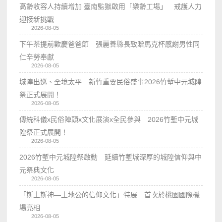
高齡收容人持續增加 臺南監獄啟用「樂齡工場」 戒護人力
迎接新挑戰
2026-08-05
下午茶提前歡慶爸爸節 張麗善縣長致贈馬克杯感謝男性同
仁辛勞奉獻
2026-08-05
城隍出巡、全境太平 新竹重要民俗盛事2026竹塹中元城隍
祭正式展開！
2026-08-05
傳統科儀x民俗陣頭x文化展演x全民參與 2026竹塹中元城
隍祭正式展開！
2026-08-05
2026竹塹中元城隍祭啟動 延續竹塹城深厚的城隍信仰與中
元祭典文化
2026-08-05
「斯土斯神—土地公的信仰文化」特展 首次於桃園國際機
場亮相
2026-08-05