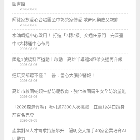
圖書館
2026-08-06
師徒家族愛心合唱團至中彰榮家傳愛 歌舞同樂慶父親節
2026-08-06
水湳轉運中心啟用！ 打造「7轉7接」交通任意門 完善臺
中4大轉運中心布局
2026-08-06
國道1號橋科匝道動土啟動 高雄半導體S廊帶交通再升級
2026-08-06
連玩笑都聽不懂？ 醫：當心大腦拉警報！
2026-08-06
高雄市校園蛇類生態防範教育、強化校園衛生安全防治量能
2026-08-06
「2026森遊竹縣」吸引逾7300人次挑戰 宜蘭1家4口躋身
前百名完登
2026-08-05
產業對AI人才需求持續攀升 陽明交大攜手40家企業培育AI
即戰力