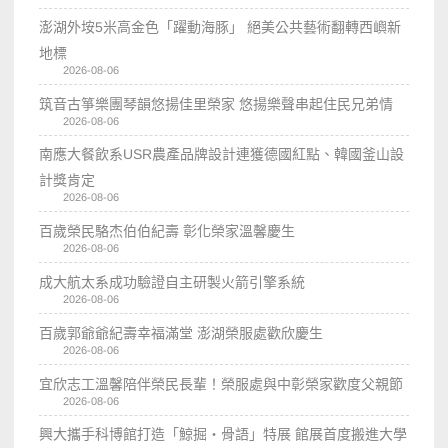
澎湖外垵5米高金色「躍動海豚」 絕美公共藝術翻轉西嶼新
地標
2026-08-06
筑音古箏樂團琴韻悠揚佳里榮家 悠揚樂聲串起住民兄弟情
2026-08-06
南應大餐飲系USR農產品牌設計連獲德國紅點、韓國釜山設
計獎肯定
2026-08-06
百歲榮民駱杰伯伯紀壽 彰化榮家溫馨慶生
2026-08-06
成大航太系成功驗證自主研製火箭引擎系統
2026-08-06
百歲郭爺爺紀壽幸福滿堂 澎湖榮服處歡欣慶生
2026-08-06
宜欣志工溫馨陪伴榮民長輩！榮服處與中彰榮家歡度父親節
2026-08-06
興大攜手科博館打造「鯨掘・骨語」特展 館展首度搬進大學