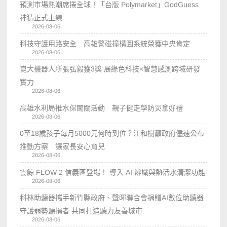
預測市場熱潮席捲全球！「台版 Polymarket」GodGuess
神猜正式上線
2026-08-06
科技守護用路安全 高雄警碰撞構圖系統榮獲中央肯定
2026-08-06
崑大機器人所張弘毅獲3獎 展綠色科技×智慧感測跨域研發
實力
2026-08-06
高雄水利局推水保闖關活動 親子健走學防災拿好禮
2026-08-06
0至18歲孩子每月5000元何時到位？江和樹籲政府儘速公布
推動方案 讓家長安心育兒
2026-08-06
雲鯨 FLOW 2 信義區登場！ 導入 AI 辨識與熱活水清潔功能
2026-08-06
科林助聽器攜手新竹縣政府、聲暉聯合會捐贈AI數位助聽器
守護弱勢聽損者 共同打造聽力友善城市
2026-08-06