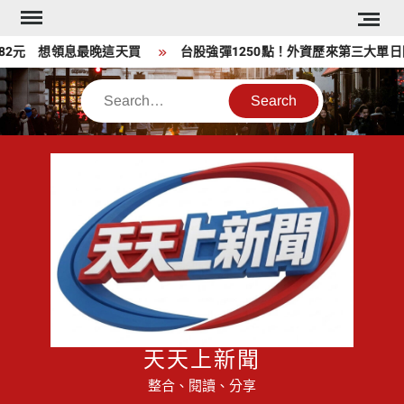
Skip
to
082元 想領息最晚這天買
台股強彈1250點！外資歷來第三大單日回補
content
Search
天天上新聞
整合、閱讀、分享