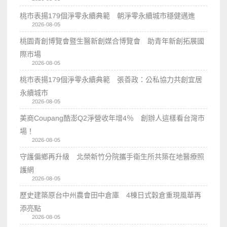
桃市表揚179個淨零永續典範 朝淨零永續城市穩健邁進
2026-08-05
桃園青創博覽會暨生醫新創媒合博覽會 助青年新創拓展國
際市場
2026-08-05
桃市表揚179個淨零永續典範 張善政：公私協力共創宜居
永續城市
2026-08-05
美商Coupang酷澎Q2淨營收年增4％ 創辦人這樣看台灣市
場！
2026-08-05
守護偏鄉再升級 北榮新竹分院攜手衛生所共築在地醫療照
護網
2026-08-05
歷史建築原台中州農會田中倉庫 4棟日式穀倉重現風華再
添亮點
2026-08-05