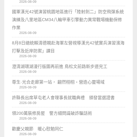
2026-08-09
國軍漢光42號演習桃園地區進行「陸射劍二」防空飛彈系統
演練及八里地區CM34八輪甲車引擎動力異常戰場機動保修
作業
2026-08-09
8月8日總統賴清德親赴海軍左營視導漢光42號實兵演習濱海
打擊及近岸防禦」課目
2026-08-09
澄清湖環湖漫行版圖再前進 鳥松文前路新步道完工
2026-08-09
尊生·光合走廊第一站， 翩然栩栩・營造心靈場域
2026-08-09
許縣長出席草屯老人會理事長就職典禮 頒發當選證書
2026-08-09
領200萬裝修房屋 警方細問識破詐騙話術
2026-08-09
歡慶父親節 暖心慰勉同仁
2026-08-09