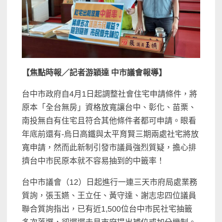
【焦點時報／記者游穎達 中市議會報導】
台中市政府自4月1日起調整社會住宅申請條件，將
原本「全台無房」資格放寬讓台中、彰化、苗栗、
南投無自有住宅且符合其他條件者都可申請。眼看
年底前還有-烏日高鐵與太平育賢三期兩處社宅將放
寬申請，然而此新制引發市議員強烈質疑，擔心排
擠台中市民原本就不容易抽到的中籤率！
台中市議會（12）日起進行一連三天市府局處業務
質詢，張玉嬿、王立任、黃守達、謝志忠四位議員
聯合質詢指出，已有近1,500位台中市民社宅抽籤