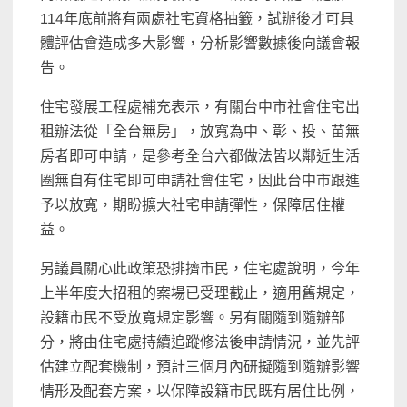
114年底前將有兩處社宅資格抽籤，試辦後才可具
體評估會造成多大影響，分析影響數據後向議會報
告。
住宅發展工程處補充表示，有關台中市社會住宅出
租辦法從「全台無房」，放寬為中、彰、投、苗無
房者即可申請，是參考全台六都做法皆以鄰近生活
圈無自有住宅即可申請社會住宅，因此台中市跟進
予以放寬，期盼擴大社宅申請彈性，保障居住權
益。
另議員關心此政策恐排擠市民，住宅處說明，今年
上半年度大招租的案場已受理截止，適用舊規定，
設籍市民不受放寬規定影響。另有關隨到隨辦部
分，將由住宅處持續追蹤修法後申請情況，並先評
估建立配套機制，預計三個月內研擬隨到隨辦影響
情形及配套方案，以保障設籍市民既有居住比例，