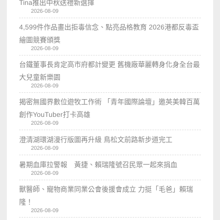
Tina推出中秋送禮新選擇
2026-08-09
4,599件作品畫出拒毒信念、點亮品格教育 2026港都反毒盃
繪圖競賽頒獎
2026-08-09
台鐵董事長肯定高市府都計變更 舊機廠華麗轉身化身全台最
大兒童新樂園
2026-08-09
揭密無國界數位遊牧工作術 「青年國際論壇」邀英美韓百萬
創作YouTuber打卡高雄
2026-08-09
澄清湖環湖漫行版圖再升級 鳥松文前路新步道完工
2026-08-09
暑期血庫拉警報 黃捷、賴瑞隆號召民眾一起來捐血
2026-08-09
獸醫師、寵物商業同業公會後援會成立 力挺「毛爸」賴瑞
隆！
2026-08-09