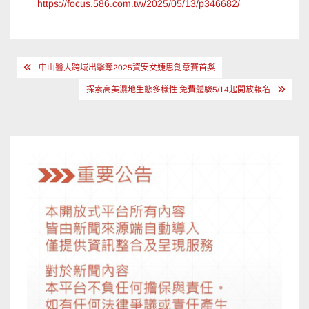
https://focus.586.com.tw/2025/05/13/p346682/
文
中山醫大跨域出擊奪2025資安女婕思創意賽首獎
章
探索高美濕地生態多樣性 免費體驗5/14起開放報名
導
覽