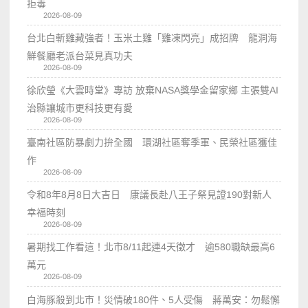
拒毒
2026-08-09
台北白斬雞藏強者！玉米土雞「雞凍閃亮」成招牌 龍洞海
鮮餐廳老派台菜見真功夫
2026-08-09
徐欣瑩《大雲時堂》專訪 放棄NASA獎學金留家鄉 主張雙AI
治縣讓城市更科技更有愛
2026-08-09
臺南社區防暴劇力拚全國 環湖社區奪季軍、民榮社區獲佳
作
2026-08-09
令和8年8月8日大吉日 康議長赴八王子祭見證190對新人
幸福時刻
2026-08-09
暑期找工作看這！北市8/11起連4天徵才 逾580職缺最高6
萬元
2026-08-09
白海豚殺到北市！災情破180件、5人受傷 蔣萬安：勿鬆懈