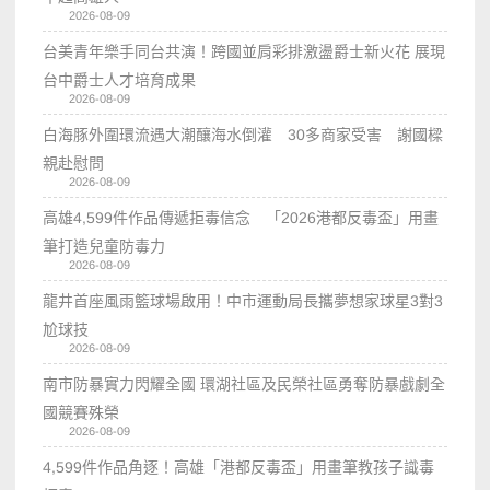
2026-08-09
台美青年樂手同台共演！跨國並肩彩排激盪爵士新火花 展現
台中爵士人才培育成果
2026-08-09
白海豚外圍環流遇大潮釀海水倒灌 30多商家受害 謝國樑
親赴慰問
2026-08-09
高雄4,599件作品傳遞拒毒信念 「2026港都反毒盃」用畫
筆打造兒童防毒力
2026-08-09
龍井首座風雨籃球場啟用！中市運動局長攜夢想家球星3對3
尬球技
2026-08-09
南市防暴實力閃耀全國 環湖社區及民榮社區勇奪防暴戲劇全
國競賽殊榮
2026-08-09
4,599件作品角逐！高雄「港都反毒盃」用畫筆教孩子識毒