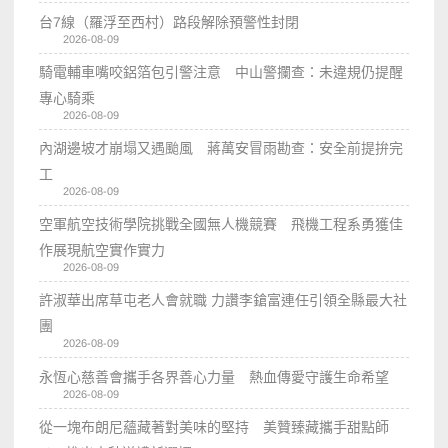
台7線（羅浮至西村）路段解除預警性封閉
2026-08-09
騎電輔車嘴咬鋁箔包引警注意 中山警攔查：未違規仍提醒
專心騎乘
2026-08-09
內湖邊坡才崩塌又遇颱風 蔣萬安冒雨勘查：安全前提拚完
工
2026-08-09
空軍航空技術學院挑戰全國無人機競賽 飛機工程系勇獲佳
作展現航空實作實力
2026-08-09
許淑華出席草屯老人會就職 力讚李鎗富連任引領全縣最大社
團
2026-08-09
永恆心慈善會攜手各界善心力量 熱血傳愛守護生命希望
2026-08-09
從一塊布朗尼蘊藏著對美味的堅持 美贊臻藏攜手甜點師