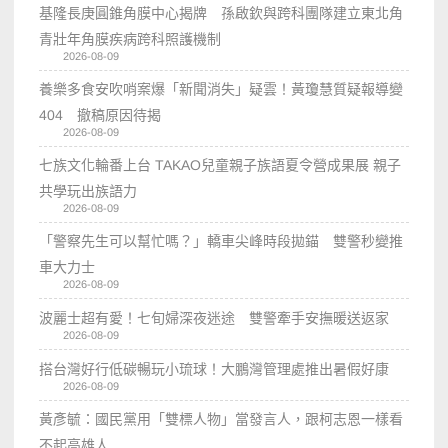
基隆長庚圓錐角膜中心揭牌 孫啟欽與跨科團隊建立東北角
青壯年角膜疾病跨科照護機制
2026-08-09
養樂多食安吹哨案爆「新聞消失」疑雲！黃瓊慧質疑報導變
404 撤稿原因待揭
2026-08-09
七族文化輪番上台 TAKAO兒童親子族語夏令營成果展 親子
共學玩出族語力
2026-08-09
「警察先生可以幫忙嗎？」轎車尖峰時段拋錨 雙警秒變推
車大力士
2026-08-09
波麗士超有愛！七旬婦深夜迷途 雙警牽手安撫暖送返家
2026-08-09
搭台灣好行低碳暢玩小琉球！大鵬灣管理處推出暑假好康
2026-08-09
黃彥毓：國民黨用「雙標人物」當發言人，跟柯志恩一樣看
不起高雄人