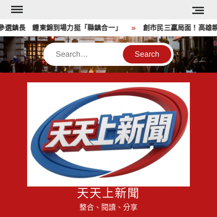
Skip
to
鎮長 鍾東錦到場力挺「縣鎮合一」
創市民三贏局面！高雄親子遊
content
Search
天天上新聞
整合、閱讀、分享