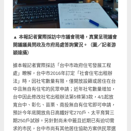
▲
本報記者實際採訪中市議會現場，真實呈現議會
開議議員問政及市府局處答詢實況。（圖／記者游
穎達攝）
據本報記者實際採訪「台中市政府住宅發展工程
處」瞭解，台中市2016年訂定「社會住宅出租辦
法」時，因社宅數量有限，僅開放設籍或居住在台
中且無自有住宅的民眾申請；近年社宅數量增加，
台中因此修改社宅出租辦法第5條第3款，4/1起放
寬台中、彰化、苗栗、南投無自有住宅即可申請，
預計今年底開放烏日高鐵好宅270戶、太平育賢三
期250戶試辦。另針對尚未中籤且近期已有迫切需
求的市民，台中市尚有其他居住協助方案供民眾選