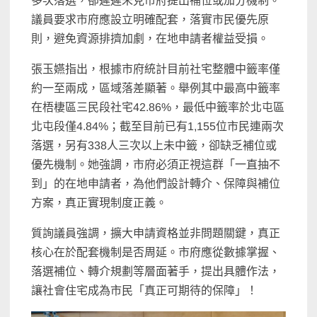
多次落選，卻遲遲未見市府提出補位或加分機制。
議員要求市府應設立明確配套，落實市民優先原
則，避免資源排擠加劇，在地申請者權益受損。
張玉嬿指出，根據市府統計目前社宅整體中籤率僅
約一至兩成，區域落差顯著。舉例其中最高中籤率
在梧棲區三民段社宅42.86%，最低中籤率於北屯區
北屯段僅4.84%；截至目前已有1,155位市民連兩次
落選，另有338人三次以上未中籤，卻缺乏補位或
優先機制。她強調，市府必須正視這群「一直抽不
到」的在地申請者，為他們設計轉介、保障與補位
方案，真正實現制度正義。
質詢議員強調，擴大申請資格並非問題關鍵，真正
核心在於配套機制是否周延。市府應從數據掌握、
落選補位、轉介規劃等層面著手，提出具體作法，
讓社會住宅成為市民「真正可期待的保障」！