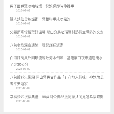
男子國道驚魂輪胎爆 警巡邏即時伸援手
2026-08-09
婦人誤信貸款話術 警銀聯手成功阻詐
2026-08-09
父親節廟埕相聚好溫馨 關山分局赴瑞豐村熱情宣導防詐交安
2026-08-09
八旬老翁深夜迷途 暖警護送返家
2026-08-09
白海豚颱風外圍環流導致海水倒灌 基隆廟口夜市週邊淹水
至少30公分
2026-08-09
八旬嬤迷失街頭 岡山警民合作靠「」在地人情味」神速助長
者平安返家
2026-08-09
幸福婚紗祝福典禮 99歲阿公𢹂85歲阿嬤共同見證幸福時刻
2026-08-09