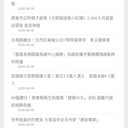
聖
2026-08-09
屏東市公所親子劇場《大野狼拯救小紅帽》2,000人共遊童
話冒險 氣氛熱絡
2026-08-09
白海豚離台！北市紅黃線10日7時恢復禁停 車主速移車
2026-08-09
「基隆長庚圓錐角膜中心揭牌」孫啟欽攜手醫療團隊啟動跨
科照護
2026-08-09
高雄親子遊樂園爆人氣！單日3.5萬人湧入 首週末破6.5萬
人
2026-08-09
89量腰日！屏東縣衛生局推廣「健康ACE」法則 遠離代謝
症候群危機
2026-08-09
世界是最好的教室 大里高中女手丹麥「摘金奪銅」
2026-08-09