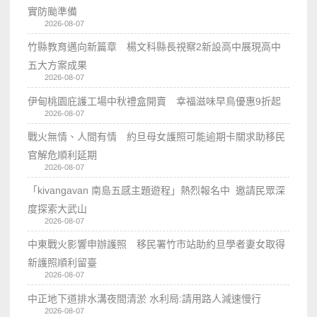
實防颱準備
2026-08-07
竹縣教育邁向新篇章 楊文科縣長視察2新設高中展現高中
五大方案成果
2026-08-07
伊甸桃園庇護工場中秋禮盒開賣 幸福滋味早鳥優惠9折起
2026-08-07
戰火無情、人間有情 約旦母女護照可能逾期卡關求助移民
官解危順利延期
2026-08-07
「kivangavan 南島五感主題遊程」熱烈報名中 邀請民眾深
度探索大武山
2026-08-07
中東戰火影響申辦護照 移民署竹市站助約旦學者妻女取得
新護照順利留臺
2026-08-07
中正地下道排水溝夜間清淤 水利局:請用路人減速慢行
2026-08-07