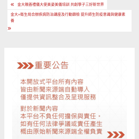
文
金大親善禮儀大使美姿美儀培訓 共創學子三好新世界
章
金大×衛生局合辦疾病防治講座及行動篩檢 提升師生防疫意識與健康素
導
養
覽