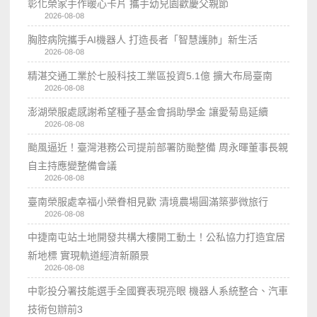
彰化榮家手作暖心卡片 攜手幼兒園歡慶父親節
2026-08-08
胸腔病院攜手AI機器人 打造長者「智慧護肺」新生活
2026-08-08
精湛交通工業於七股科技工業區投資5.1億 擴大布局臺南
2026-08-08
澎湖榮服處感謝希望種子基金會捐助學金 讓愛菊島延續
2026-08-08
颱風逼近！臺灣港務公司提前部署防颱整備 周永暉董事長親
自主持應變整備會議
2026-08-08
臺南榮服處幸福小榮眷相見歡 清境農場圓滿築夢微旅行
2026-08-08
中捷南屯站土地開發共構大樓開工動土！公私協力打造宜居
新地標 實現軌道經濟新願景
2026-08-08
中彰投分署技能選手全國賽表現亮眼 機器人系統整合、汽車
技術包辦前3