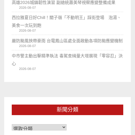
高雄2026城鎮韌性演習 副總統蕭美琴視察應變整備成果
2026-08-07
西拉雅夏日好Chill！關子嶺「不動明王」踩街登場 泡湯、
美食一次玩到飽
2026-08-07
嚴防颱風挾帶豪雨 台電鳳山區處全面啟動各項防颱應變機制
2026-08-07
中市警主動出擊精準執法 毒駕查緝量大增展現「零容忍」決
心
2026-08-07
新聞分類
新