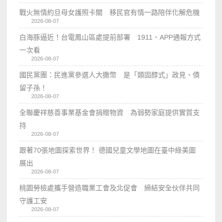
戰火無情約旦母女護照卡關 移民官有情一路陪伴化解危機
2026-08-07
白海豚逼近！台電鳳山區處提前部署 1911、APP通報方式
一次看
2026-08-07
國民黨團：民進黨參選人大撒幣 是「類固醇式」政見、債
留子孫！
2026-08-07
全聯慶祥慈善事業基金會捐贈物資 為弱勢家庭提供實質支
持
2026-08-07
跟著70張地圖探索世界！ 德國兒童文學地圖在臺中綠美圖
展出
2026-08-07
桃園勞檢處攜手營造職業工會及北促會 締結安全伙伴共同
守護工安
2026-08-07