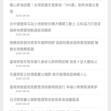
暖心跨海送暖！台灣首廟天壇豪捐「300萬」助熊本震災重
建
2026-08-08
台中捷運南屯站土地開發共構大樓開工動土 公私協力打造宜
居新地標實現軌道經濟願景
2026-08-08
僑務探索營培育青年國際視野 首創特務桌遊與實境闖關 解
鎖全球僑務藍圖
2026-08-08
臺南榮家失智長輩化身狀元郎熱鬧迎親 爸氣十足大膽炫父
2026-08-08
花蓮榮家立秋傳愛慶父親節 歌仔戲傳承經典暖人心
2026-08-08
臺南榮服處相見歡暨清境農場微旅行 幸福小榮眷圓滿築夢
2026-08-08
白河榮家慶父親節暨寶賢宮慈善表演溫馨圓滿
2026-08-08