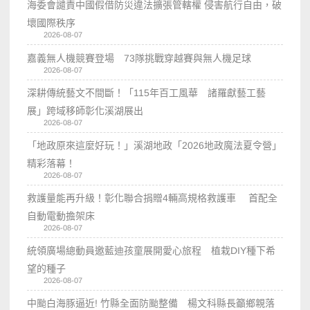
海委會譴責中國假借防災違法擴張管轄權 侵害航行自由，破
壞國際秩序
2026-08-07
嘉義無人機競賽登場 73隊挑戰穿越賽與無人機足球
2026-08-07
深耕傳統藝文不間斷！「115年百工風華 諸羅獻藝工藝
展」跨域移師彰化溪湖展出
2026-08-07
「地政原來這麼好玩！」溪湖地政「2026地政魔法夏令營」
精彩落幕！
2026-08-07
救護量能再升級！彰化聯合捐贈4輛高規格救護車 首配全
自動電動擔架床
2026-08-07
統領廣場總動員邀藍迪孩童展開愛心旅程 植栽DIY種下希
望的種子
2026-08-07
中颱白海豚逼近! 竹縣全面防颱整備 楊文科縣長籲鄉親落