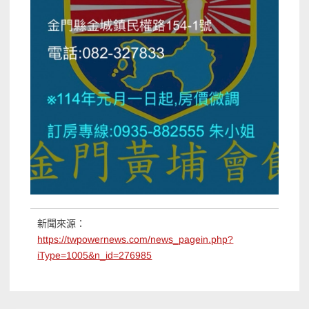
新聞來源：
https://twpowernews.com/news_pagein.php?
iType=1005&n_id=276985