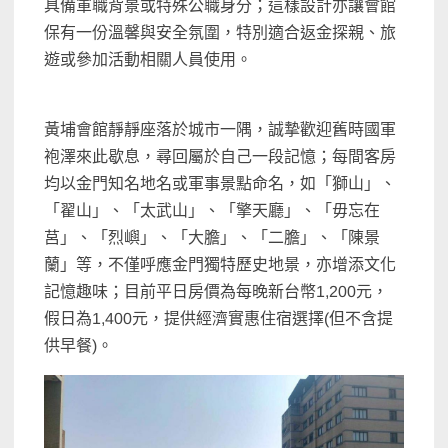
具備軍職背景或特殊公職身分；這樣設計亦讓會館
保有一份溫馨與安全氛圍，特別適合返金探親、旅
遊或參加活動相關人員使用。
黃埔會館靜靜座落於城市一隅，誠摯歡迎舊時國軍
袍澤來此歇息，尋回屬於自己一段記憶；每間客房
均以金門知名地名或軍事景點命名，如「獅山」、
「翟山」、「太武山」、「擎天廳」、「毋忘在
莒」、「烈嶼」、「大膽」、「二膽」、「陳景
蘭」等，不僅呼應金門獨特歷史地景，亦增添文化
記憶趣味；目前平日房價為每晚新台幣1,200元，
假日為1,400元，提供經濟實惠住宿選擇(但不含提
供早餐)。