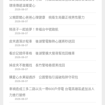
環境傳遞溫暖愛心
2026-08-07
父親節關心爸爸心理健康 桃衛生局籲正視男性壓力
2026-08-07
陪孩子一起追夢！幸福台中號啟航
2026-08-07
皮夾遺落計程車 後湖警電聯熱心運將秒送回
2026-08-07
看診記錯停車格 後湖警擴大搜尋幫找回機車
2026-08-07
掉皮夾不敢獨找 長竹警暗巷摸黑找回
2026-08-07
購愛心水果疑遇詐 公園警指引識破陷阱守荷包
2026-08-07
車禍造成三多二路以北一帶600戶停電 台電高雄區處加派人
力進行搶修
2026-08-07