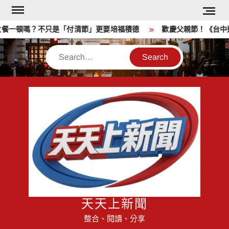
Skip
to
頓嗎？不只是「付清節」更要培福積德
歡慶父親節！《台中通TCP
content
Search
天天上新聞
整合、閱讀、分享