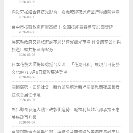
2026-08-08
消災夯枷結合特技光影秀 嘉義城隍夜巡跨國跨界熱鬧登場
2026-08-08
台中市技職教育再攀高峰！ 全國技能競賽勇奪23面獎牌
2026-08-08
屏東縣政府交通旅遊處布局菲律賓觀光市場 拜會航空公司與
旅遊巨頭共拓國際客源
2026-08-08
日本花藝大師梅垣稔抵台交流 「花見日和」展現台日花藝
文化魅力 8月8日精彩展演登場
2026-08-08
關懷弱勢、回饋社會 新竹郵局前進新埔關懷慰問獨居長者
並改善居住環境
2026-08-07
彰化縣長參選人魏平政彰化造勢 喊福利超越六都承接王惠
美施政再升級
2026-08-07
台灣郵政協會攜手竹郵 持續公益關懷暨改善獨居長者居住