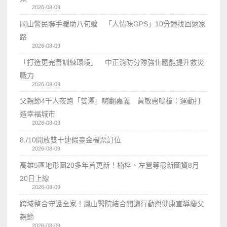
2026-08-09
岡山警民聯手暖助八旬嬤 「人情味GPS」10分鐘找回返家
路
2026-08-09
「打造更完善訓練環境」 中正消防分隊強化體能提升救災
戰力
2026-08-09
父親節4千人夜跑「雙潭」嗨翻嘉義 黃敏惠鳴槍：運動打
造幸福城市
2026-08-09
8,/10開放雙十連假臺金機票訂位
2026-08-09
高雄5區地形圖20多年首更新！楠梓、左營等最新圖資8月
20日上線
2026-08-09
跨域整合守護全家！鳳山醫院結合閱讀行動與健康宣導慶父
親節
2026-08-09