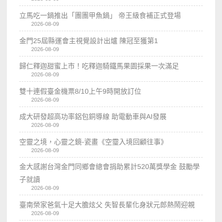
立馬吃一鍋推出「團團甲魚鍋」 帝王級食補正式登場
2026-08-09
金門25屆縣運會主視覺設計出爐 陳冠至獲第1
2026-08-09
歸仁釋迦甜蜜上市！吃釋迦騎鐵馬果園採果一次滿足
2026-08-09
雙十連假臺金機票8/10上午9時開放訂位
2026-08-09
成大研發超高功率鋁包銅導線 助電動車與AI發展
2026-08-09
空靈之境，心靈之鏡-瓷畫《空𩆜入境回顧往事》
2026-08-09
金大感謝台灣金門同鄉會總會捐助累計520萬獎學金 鼓勵學
子就讀
2026-08-09
臺南榮家爸氣十足大膽炫父 失智長輩化身狀元郎熱鬧迎親
2026-08-09