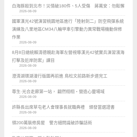
白海豚殺到北市！災情破180件、5人受傷 蔣萬安：勿鬆懈
2026-08-09
國軍漢光42號演習桃園地區進行「陸射劍二」防空飛彈系統
演練及八里地區CM34八輪甲車引擎動力異常戰場機動保修
作業
2026-08-09
8月8日總統賴清德親赴海軍左營視導漢光42號實兵演習濱海
打擊及近岸防禦」課目
2026-08-09
澄清湖環湖漫行版圖再前進 鳥松文前路新步道完工
2026-08-09
尊生·光合走廊第一站， 翩然栩栩・營造心靈場域
2026-08-09
許縣長出席草屯老人會理事長就職典禮 頒發當選證書
2026-08-09
領200萬裝修房屋 警方細問識破詐騙話術
2026-08-09