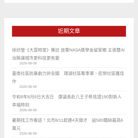
近期文章
徐欣瑩《大雲時堂》專訪 放棄NASA獎學金留家鄉 主張雙AI
治縣讓城市更科技更有愛
2026-08-09
臺南社區防暴劇力拚全國 環湖社區奪季軍、民榮社區獲佳
作
2026-08-09
令和8年8月8日大吉日 康議長赴八王子祭見證190對新人
幸福時刻
2026-08-09
暑期找工作看這！北市8/11起連4天徵才 逾580職缺最高6
萬元
2026-08-09