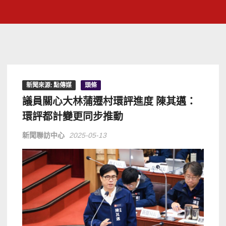
新聞來源: 點傳媒
頭條
議員關心大林蒲遷村環評進度 陳其邁：
環評都計變更同步推動
新聞聯訪中心
2025-05-13