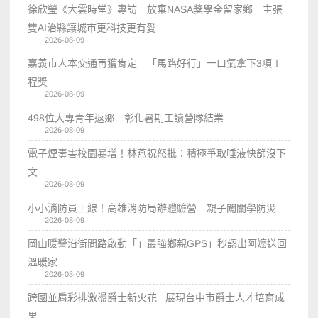
徐欣瑩《大雲時堂》專訪 放棄NASA獎學金留家鄉 主張
雙AI治縣讓城市更科技更有愛
2026-08-09
嘉義市人本交通再獲肯定 「馬路好行」一口氣拿下3項工
程獎
2026-08-09
498位大專青年返鄉 彰化暑期工讀營隊結業
2026-08-09
電子煙毒害校園暴增！林燕祝怒批：積極爭取唾液快篩沒下
文
2026-08-09
小小消防員上線！高雄消防局辦體驗營 親子闖關學防災
2026-08-09
岡山暖警沿街問路啟動「」最強鄉親GPS」秒認出阿嬤送回
溫暖家
2026-08-09
跨國並肩彩排激盪爵士新火花 展現台中市爵士人才培育成
果