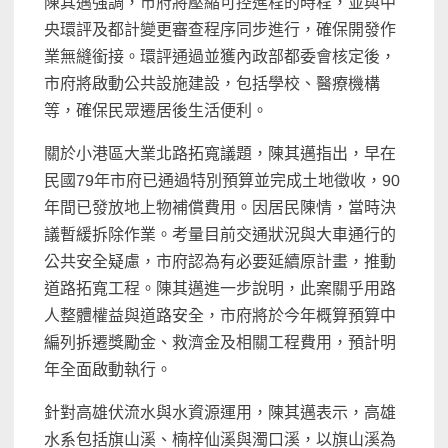
陳其邁強調，市府將壓縮可控進程的時程，並與中
央環評及都計變更審查程序同步進行，確保開發作
業無縫銜接。環評通過並獲內政部都委會核定後，
市府將啟動公共設施建設，包括學校、醫療機構
等，確保民眾遷居後生活便利。
關於小港區大業北路拓寬議題，陳其邁指出，早在
民國79年市府已通過特別預算並完成土地徵收，90
年間已發放地上物補償費用。因居民陳情，當時決
議暫緩拆除作業。考量目前交通狀況與大車通行的
公共安全疑慮，市府認為有必要延續原計畫，推動
道路拓寬工程。陳其邁進一步說明，此案關乎用路
人整體權益與道路安全，市府將於今年概算預算中
編列拆遷獎勵金、救濟金及相關工程費用，預計明
年全面啟動執行。
針對高雄伏流水與水資源運用，陳其邁表示，高雄
水系包括旗山溪、楠梓仙溪與濁口溪，以旗山溪為