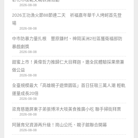
2026-08-08
2026王功漁火節88節連二天 祈福嘉年華千人烤蚵首先登
場
2026-08-08
中市防暴力量扎根 豐原鎌村、神岡溪洲2社區獲衛福部防
暴戲劇獎
2026-08-08
甜蜜上市！黃偉哲力推歸仁大目釋迦，邀全民體驗採果樂兼
做公益
2026-08-08
全臺規模最大「高雄親子遊樂園區」首日狂吸三萬人潮 輕軌
運量成長20倍
2026-08-08
梁育慈邀屏東子弟張博洋大啖美食推廣小吃 聯手掃街拜票
2026-08-08
阿蓮育兒資源再升級！崗山公托、親子館聯合開幕
2026-08-08