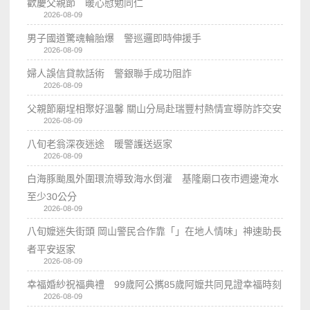
歡慶父親節 暖心慰勉同仁
2026-08-09
男子國道驚魂輪胎爆 警巡邏即時伸援手
2026-08-09
婦人誤信貸款話術 警銀聯手成功阻詐
2026-08-09
父親節廟埕相聚好溫馨 關山分局赴瑞豐村熱情宣導防詐交安
2026-08-09
八旬老翁深夜迷途 暖警護送返家
2026-08-09
白海豚颱風外圍環流導致海水倒灌 基隆廟口夜市週邊淹水
至少30公分
2026-08-09
八旬嬤迷失街頭 岡山警民合作靠「」在地人情味」神速助長
者平安返家
2026-08-09
幸福婚紗祝福典禮 99歲阿公𢹂85歲阿嬤共同見證幸福時刻
2026-08-09