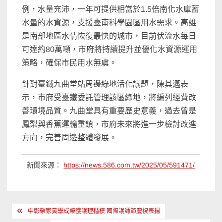
例，水量充沛，一年可提供相當於1.5倍南化水庫蓄
水量的水資源，支援臺南科學園區用水需求。高雄
是南部地區水情恢復最快的城市，目前伏流水每日
可達約80萬噸，市府將持續提升並優化水資源運用
策略，確保市民用水無虞。
針對臺鐵九曲堂站周邊綠地活化議題，陳其邁表
示，市府受臺鐵委託管理該區綠地，將編列經費改
善環境品質。九曲堂具有重要歷史意義，過去曾是
鳳梨與香蕉運輸重鎮，市府未來將進一步檢討改進
方向，完善周邊整體發展。
新聞來源：
https://news.586.com.tw/2025/05/591471/
文
中彰榮家黃學成榮獲護理楷模 國際護師節慶祝表揚