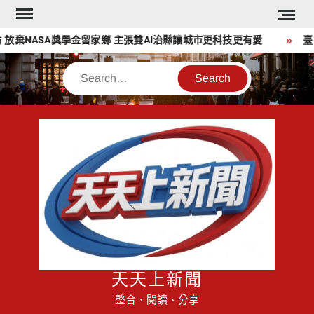
Skip
to
放棄NASA獎學金留家鄉 主張雙AI治縣讓城市更科技更有愛
臺南
content
Search
天天上新聞
整合、閱讀、分享