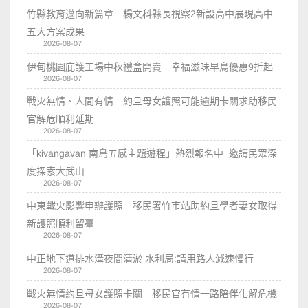
竹縣教育邁向新篇章 楊文科縣長視察2新設高中展現高中
五大方案成果
2026-08-07
伊甸桃園庇護工場中秋禮盒開賣 幸福滋味早鳥優惠9折起
2026-08-07
戰火無情、人間有情 約旦母女護照可能逾期卡關求助移民
官解危順利延期
2026-08-07
「kivangavan 南島五感主題遊程」熱烈報名中 邀請民眾深
度探索大武山
2026-08-07
中東戰火影響申辦護照 移民署竹市站助約旦學者妻女取得
新護照順利留臺
2026-08-07
中正地下道排水溝夜間清淤 水利局:請用路人減速慢行
2026-08-07
戰火無情約旦母女護照卡關 移民官有情一路陪伴化解危機
2026-08-07