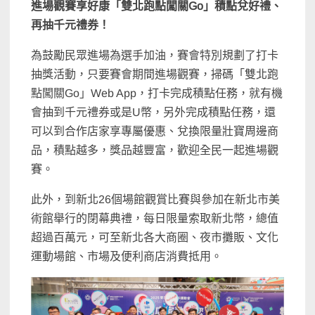
進場觀賽享好康「雙北跑點闖關Go」積點兌好禮、
再抽千元禮券！
為鼓勵民眾進場為選手加油，賽會特別規劃了打卡
抽獎活動，只要賽會期間進場觀賽，掃碼「雙北跑
點闖關Go」Web App，打卡完成積點任務，就有機
會抽到千元禮券或是U幣，另外完成積點任務，還
可以到合作店家享專屬優惠、兌換限量壯寶周邊商
品，積點越多，獎品越豐富，歡迎全民一起進場觀
賽。
此外，到新北26個場館觀賞比賽與參加在新北市美
術館舉行的閉幕典禮，每日限量索取新北幣，總值
超過百萬元，可至新北各大商圈、夜市攤販、文化
運動場館、市場及便利商店消費抵用。