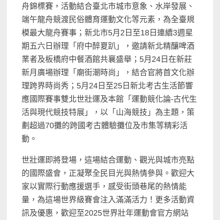
舟錦標賽，活動結合臺北市城市意象、水岸發展、
端午龍舟競渡民俗體育運動文化等元素，為全臺規
模最大龍舟賽事；新北市5月2日至18日連續3週星
期五六日辦理「府中醉夏趴」，邀請新北精釀啤酒
業者及板橋府中餐酒館共襄盛舉；5月24日在新莊
新月廣場辦理「廟街潮時尚」，結合官將首文化辦
理跨界時尚秀；5月24日至25日新北考古生活節響
應國際賽事雙北世壯運及本館「運動競化論-古代生
活與現代競技特展」，以「山海競技」為主題，策
劃超過70攤的跨國考古體驗攤位及市集等精彩活
動。
世壯運即將登場，這場結合運動、觀光與城市亮點
的國際盛會，正凝聚全民目光與熱情參與。歡迎大
家以實際行動應援選手，感受街頭巷尾的熱情能
量，為這場世界級賽會注入滿滿活力！更多活動資
訊及優惠，歡迎至2025世界壯年運動會官方網站