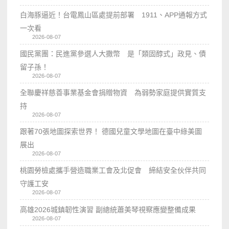
白海豚逼近！台電鳳山區處提前部署 1911、APP通報方式
一次看
2026-08-07
國民黨團：民進黨參選人大撒幣 是「類固醇式」政見、債
留子孫！
2026-08-07
全聯慶祥慈善事業基金會捐贈物資 為弱勢家庭提供實質支
持
2026-08-07
跟著70張地圖探索世界！ 德國兒童文學地圖在臺中綠美圖
展出
2026-08-07
桃園勞檢處攜手營造職業工會及北促會 締結安全伙伴共同
守護工安
2026-08-07
高雄2026城鎮韌性演習 副總統蕭美琴視察應變整備成果
2026-08-07