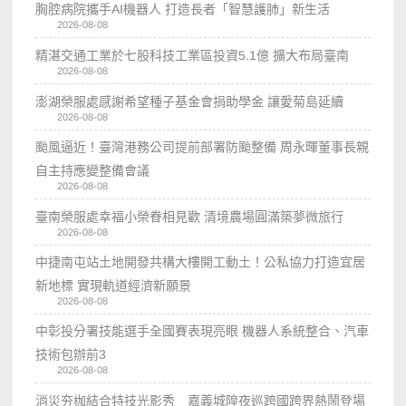
胸腔病院攜手AI機器人 打造長者「智慧護肺」新生活
2026-08-08
精湛交通工業於七股科技工業區投資5.1億 擴大布局臺南
2026-08-08
澎湖榮服處感謝希望種子基金會捐助學金 讓愛菊島延續
2026-08-08
颱風逼近！臺灣港務公司提前部署防颱整備 周永暉董事長親
自主持應變整備會議
2026-08-08
臺南榮服處幸福小榮眷相見歡 清境農場圓滿築夢微旅行
2026-08-08
中捷南屯站土地開發共構大樓開工動土！公私協力打造宜居
新地標 實現軌道經濟新願景
2026-08-08
中彰投分署技能選手全國賽表現亮眼 機器人系統整合、汽車
技術包辦前3
2026-08-08
消災夯枷結合特技光影秀 嘉義城隍夜巡跨國跨界熱鬧登場