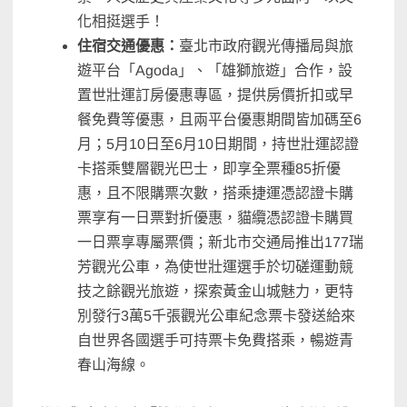
化相挺選手！
住宿交通優惠：
臺北市政府觀光傳播局與旅
遊平台「Agoda」、「雄獅旅遊」合作，設
置世壯運訂房優惠專區，提供房價折扣或早
餐免費等優惠，且兩平台優惠期間皆加碼至6
月；5月10日至6月10日期間，持世壯運認證
卡搭乘雙層觀光巴士，即享全票種85折優
惠，且不限購票次數，搭乘捷運憑認證卡購
票享有一日票對折優惠，貓纜憑認證卡購買
一日票享專屬票價；新北市交通局推出177瑞
芳觀光公車，為使世壯運選手於切磋運動競
技之餘觀光旅遊，探索黃金山城魅力，更特
別發行3萬5千張觀光公車紀念票卡發送給來
自世界各國選手可持票卡免費搭乘，暢遊青
春山海線。