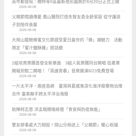
高市都發局：楠梓等5區最新地形圖將於8月20日正式上線
2026-08-08
父親節閱讀傳愛 鳳山醫院打造失智友善全齡家庭 從守護孩
子到陪伴長輩
2026-08-08
大崗山龍眼蜂蜜文化節感受夏日最夯的「蜂」潮魅力 活動
限定「蜜汁鹽酥雞」掀話題
2026-08-08
2組培育樂團首發全新單曲 3組人氣樂團同台開唱 從產業
開箱到駁二開唱！「高速青春」音樂展演8/23免費登場
2026-08-08
一片太平洋、兩座島嶼 臺灣與夏威夷深化海洋廢棄物治理
合作 臺美聯手跨太平洋治海廢
2026-08-08
助陣柯志恩 洪孟楷開嗆綠營「食安與防疫無能」
2026-08-08
警友辦事處大力相挺！岡山分局送上「父親節」暖心祝福
2026-08-08