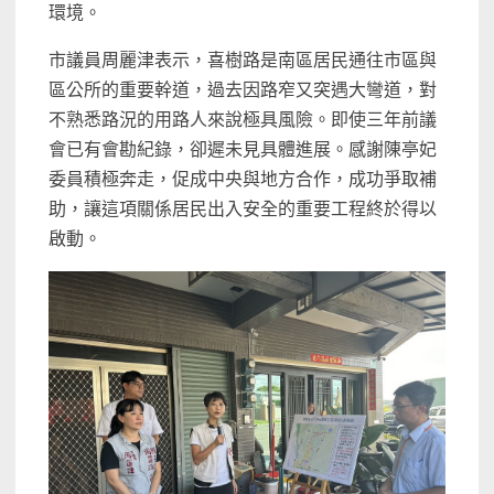
環境。
市議員周麗津表示，喜樹路是南區居民通往市區與
區公所的重要幹道，過去因路窄又突遇大彎道，對
不熟悉路況的用路人來說極具風險。即使三年前議
會已有會勘紀錄，卻遲未見具體進展。感謝陳亭妃
委員積極奔走，促成中央與地方合作，成功爭取補
助，讓這項關係居民出入安全的重要工程終於得以
啟動。