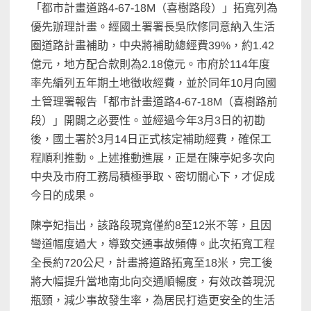
「都市計畫道路4-67-18M（喜樹路段）」拓寬列為
優先辦理計畫。經國土署署長吳欣修同意納入生活
圈道路計畫補助，中央將補助總經費39%，約1.42
億元，地方配合款則為2.18億元。市府於114年度
率先編列五年期土地徵收經費，並於同年10月向國
土管理署報告「都市計畫道路4-67-18M（喜樹路前
段）」開闢之必要性。並經過今年3月3日的初勘
後，國土署於3月14日正式核定補助經費，確保工
程順利推動。上述推動進展，正是在陳亭妃多次向
中央及市府工務局積極爭取、密切關心下，才促成
今日的成果。
陳亭妃指出，該路段現寬僅約8至12米不等，且因
彎道幅度過大，導致交通事故頻傳。此次拓寬工程
全長約720公尺，計畫將道路拓寬至18米，完工後
將大幅提升當地南北向交通順暢度，有效改善現況
瓶頸，減少事故發生率，為居民打造更安全的生活