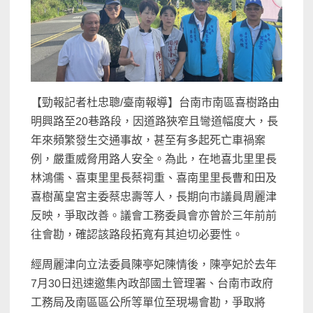
【勁報記者杜忠聰/臺南報導】台南市南區喜樹路由
明興路至20巷路段，因道路狹窄且彎道幅度大，長
年來頻繁發生交通事故，甚至有多起死亡車禍案
例，嚴重威脅用路人安全。為此，在地喜北里里長
林鴻儒、喜東里里長蔡祠重、喜南里里長曹和田及
喜樹萬皇宮主委蔡忠壽等人，長期向市議員周麗津
反映，爭取改善。議會工務委員會亦曾於三年前前
往會勘，確認該路段拓寬有其迫切必要性。
經周麗津向立法委員陳亭妃陳情後，陳亭妃於去年
7月30日迅速邀集內政部國土管理署、台南市政府
工務局及南區區公所等單位至現場會勘，爭取將