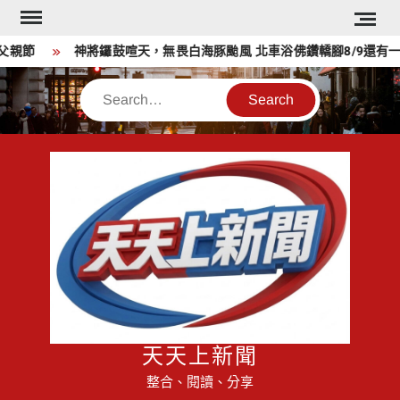
Skip
to
親節
神將鑼鼓喧天，無畏白海豚颱風 北車浴佛鑽轎腳8/9還有一天
content
Search
天天上新聞
整合、閱讀、分享