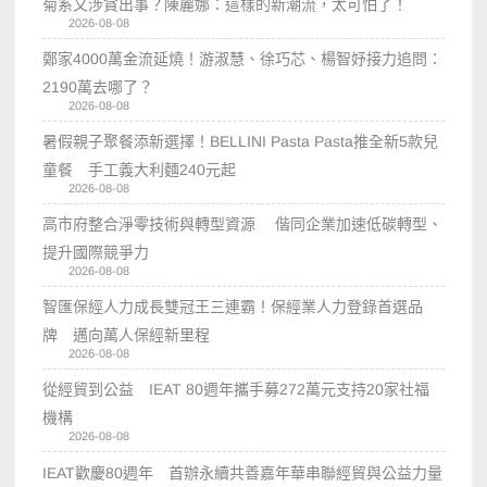
菊系又涉貪出事？陳麗娜：這樣的新潮流，太可怕了！
2026-08-08
鄭家4000萬金流延燒！游淑慧、徐巧芯、楊智妤接力追問：
2190萬去哪了？
2026-08-08
暑假親子聚餐添新選擇！BELLINI Pasta Pasta推全新5款兒
童餐 手工義大利麵240元起
2026-08-08
高市府整合淨零技術與轉型資源 偕同企業加速低碳轉型、
提升國際競爭力
2026-08-08
智匯保經人力成長雙冠王三連霸！保經業人力登錄首選品
牌 邁向萬人保經新里程
2026-08-08
從經貿到公益 IEAT 80週年攜手募272萬元支持20家社福
機構
2026-08-08
IEAT歡慶80週年 首辦永續共善嘉年華串聯經貿與公益力量