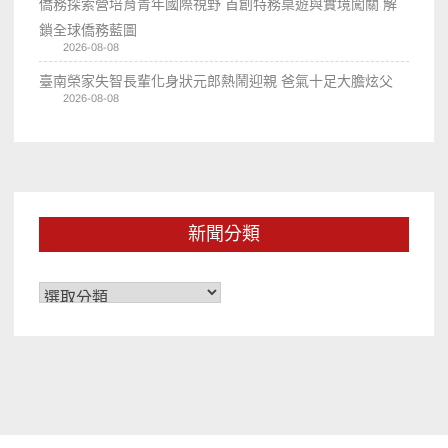
僑務探索營培育青年國際視野 首創特務桌遊與實境闖關 解
鎖全球僑務藍圖
2026-08-08
臺南榮家失智長輩化身狀元郎熱鬧迎親 爸氣十足大膽炫父
2026-08-08
新聞分類
新
聞
分
類