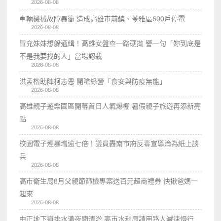
2026-08-08
車輛機械故障暴衝 造成高雄市前鎮、苓雅區600戶停電
2026-08-08
冒充妹妹想躲通緝！高雄女盤查一路硬拗 警一句「妳到底是
不是我要找的人」當場認栽
2026-08-08
洪孟楷助陣柯志恩 開嗆綠營「食安與防疫無能」
2026-08-08
高雄親子遊樂園區開幕首日人氣爆棚 暑假親子旅遊再添新亮
點
2026-08-08
校園電子煙暴增逾七倍！議員轟南市府反毒宣導淪為紙上談
兵
2026-08-08
高市衛生局8月父親節篩檢專案送百元超商禮券 快揪爸媽一
起來
2026-08-08
中正地下道排水溝夜間清淤 高市水利局請用路人減速慢行