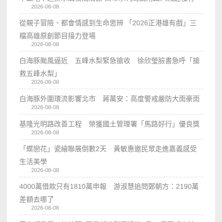
2026-08-08
從親子冒險、都會情感到生命思辨 「2026正港雄有戲」三
檔高雄原創節目接力登場
2026-08-08
白海豚颱風逼近 五峰水梨緊急搶收 徐欣瑩臉書急呼「搶
救五峰水梨」
2026-08-08
白海豚外圍環流影響北市 蔣萬安：高度警戒嚴防大雨豪雨
2026-08-08
基隆光明路改善工程 榮獲國土管理署「馬路好行」優良獎
2026-08-08
「蝶戀花」瓷繪聯展倒數2天 黃敏惠邀民眾走進嘉義感受
生活美學
2026-08-08
4000萬借款只有1810萬申報 游淑慧追問鄭朝方：2190萬
差額去哪了
2026-08-08