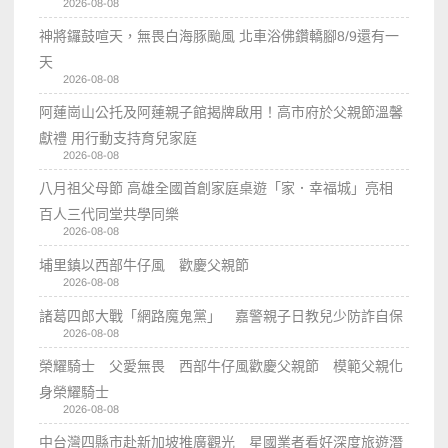
2026-08-08
神將鑼鼓喧天，無畏白海豚颱風 北車浴佛鑽轎腳8/9還有一
天
2026-08-08
阿蓮崗山公托及阿蓮親子館揭牌啟用！高市府於父親節溫馨
獻禮 用行動支持育兒家庭
2026-08-08
八月祖父母節 高雄全國首創家庭桌遊「家．幸福城」亮相
百人三代同堂共學同樂
2026-08-08
埔里鎮以西部牛仔風 歡慶父親節
2026-08-08
諸葛四郎大戰「網路魔鬼黨」 嘉警親子日教兒少防詐自保
2026-08-08
榮耀騎士 父愛無畏 西部牛仔風歡慶父親節 模範父親化
身榮耀騎士
2026-08-08
中台灣四縣市赴新加坡推廣觀光 星國業者看好深度旅遊潛