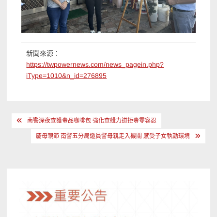
新聞來源：
https://twpowernews.com/news_pagein.php?
iType=1010&n_id=276895
文
南警深夜查獲毒品咖啡包 強化查緝力道拒毒零容忍
章
慶母親節 南警五分局邀員警母親走入機關 感受子女執勤環境
導
覽