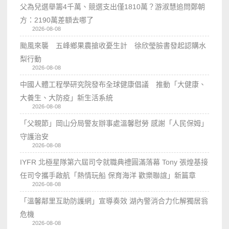
父為兒選舉籌4千萬、競選支出僅1810萬？游淑慧追問鄭朝
方：2190萬差額去哪了
2026-08-08
颱風來襲 五峰鄉果農搶收憂生計 徐欣瑩臉書發起認購水
梨行動
2026-08-08
中國人體工程學研究院發布全球健康倡議 推動「大健康、
大養生、大防疫」新生活系統
2026-08-08
「父親節」岡山分局警友辦事處溫馨慰勞 感謝「人民保姆」
守護治安
2026-08-08
IYFR 北極星隊第六屆司令就職典禮圓滿落幕 Tony 張煌基接
任司令攜手啟航「熱情玩船 保育海洋 歡樂聯誼」新篇章
2026-08-08
「溫馨鄰里互助防護網」宣導奏效 湖內警消合力化解獨居翁
危機
2026-08-08