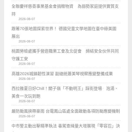
全聯慶祥慈善事業基金會捐贈物資 為弱勢家庭提供實質支
持
2026-08-07
跟著70張地圖探索世界！ 德國兒童文學地圖在臺中綠美圖
展出
2026-08-07
桃園勞檢處攜手營造職業工會及北促會 締結安全伙伴共同
守護工安
2026-08-07
高雄2026城鎮韌性演習 副總統蕭美琴視察應變整備成果
2026-08-07
西拉雅夏日好Chill！關子嶺「不動明王」踩街登場 泡湯、
美食一次玩到飽
2026-08-07
嚴防颱風挾帶豪雨 台電鳳山區處全面啟動各項防颱應變機制
2026-08-07
中市警主動出擊精準執法 毒駕查緝量大增展現「零容忍」決