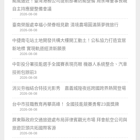
颱風逼近！臺灣港務公司提前部署防颱整備 周永暉董事長親
自主持應變整備會議
2026-08-08
臺南榮服處幸福小榮眷相見歡 清境農場圓滿築夢微旅行
2026-08-08
中捷南屯站土地開發共構大樓開工動土！公私協力打造宜居
新地標 實現軌道經濟新願景
2026-08-08
中彰投分署技能選手全國賽表現亮眼 機器人系統整合、汽車
技術包辦前3
2026-08-08
消災夯枷結合特技光影秀 嘉義城隍夜巡跨國跨界熱鬧登場
2026-08-08
台中市技職教育再攀高峰！ 全國技能競賽勇奪23面獎牌
2026-08-08
屏東縣政府交通旅遊處布局菲律賓觀光市場 拜會航空公司與
旅遊巨頭共拓國際客源
2026-08-08