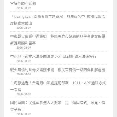
官解危順利延期
2026-08-07
「kivangavan 南島五感主題遊程」熱烈報名中 邀請民眾深
度探索大武山
2026-08-07
中東戰火影響申辦護照 移民署竹市站助約旦學者妻女取得
新護照順利留臺
2026-08-07
中正地下道排水溝夜間清淤 水利局:請用路人減速慢行
2026-08-07
戰火無情約旦母女護照卡關 移民官有情一路陪伴化解危機
2026-08-07
白海豚逼近！台電鳳山區處提前部署 1911、APP通報方式
一次看
2026-08-07
國民黨團：民進黨參選人大撒幣 是「類固醇式」政見、債
留子孫！
2026-08-07