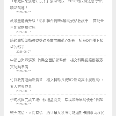
「地政原來這麼好玩！」溪湖地政「2026地政魔法夏令營」
精彩落幕！
2026-08-07
救護量能再升級！彰化聯合捐贈4輛高規格救護車 首配全
自動電動擔架床
2026-08-07
統領廣場總動員邀藍迪孩童展開愛心旅程 植栽DIY種下希
望的種子
2026-08-07
中颱白海豚逼近! 竹縣全面防颱整備 楊文科縣長籲鄉親落
實防颱準備
2026-08-07
竹縣教育邁向新篇章 楊文科縣長視察2新設高中展現高中
五大方案成果
2026-08-07
伊甸桃園庇護工場中秋禮盒開賣 幸福滋味早鳥優惠9折起
2026-08-07
戰火無情、人間有情 約旦母女護照可能逾期卡關求助移民