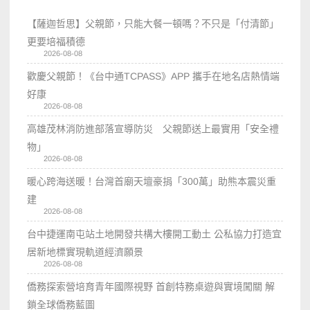
【薩迦哲思】父親節，只能大餐一頓嗎？不只是「付清節」
更要培福積德
2026-08-08
歡慶父親節！《台中通TCPASS》APP 攜手在地名店熱情端
好康
2026-08-08
高雄茂林消防進部落宣導防災 父親節送上最實用「安全禮
物」
2026-08-08
暖心跨海送暖！台灣首廟天壇豪捐「300萬」助熊本震災重
建
2026-08-08
台中捷運南屯站土地開發共構大樓開工動土 公私協力打造宜
居新地標實現軌道經濟願景
2026-08-08
僑務探索營培育青年國際視野 首創特務桌遊與實境闖關 解
鎖全球僑務藍圖