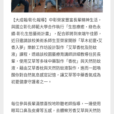
【大成報/彰化報導】中彰榮家豐富長輩精神生活，
與國立彰化師範大學合作執行「生態療癒・綠色永
續-彰化生態藝術計畫」，配合即將到來端午佳節，
近日邀請該校美術系師生至榮家開辦「草木初夏•艾
香入夢」樂齡工作坊設計製作「艾草香枕及防蚊
液」課程，透過該校園藝療育講師詳細教導住民長
輩，使用艾草等多味中藥製作「香枕」與天然防蚊
液，藉由艾草香枕與天然防蚊液製作，進而一起喚
醒你對自然氣息感官記憶，讓艾草等中藥香氣成為
初夏健康守護者之一。
每位參與長輩滿懷喜悅地聆聽老師指導，一邊使用
眼耳口鼻及皮膚等五感，去體察芳香艾草與天然防