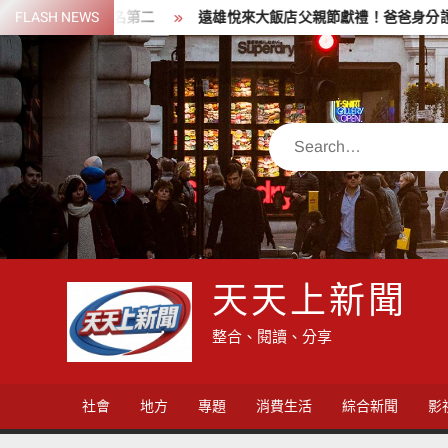
Skip
ETF排名第二
FLASH NEWS
遠雄悅來大飯店父親節獻禮！爸爸身分證「8」越多
to
content
Search
天天上新聞
整合、閱讀、分享
社會
地方
專題
消費生活
綜合新聞
影