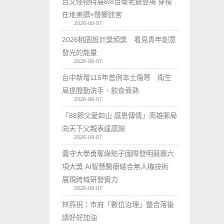
台文怪物特展8/8台南老爺登場 穿梭
在地美饌×聲響迷宮
2026-08-07
2026桃園設計獎頒獎 看見青年創意
發光的能量
2026-08-07
台中新增115年首例本土傷寒 衛生
局提醒勤洗手、飲食煮熟
2026-08-07
「88節父愛如山 感恩傳情」高雄郵局
向天下父親表達感謝
2026-08-07
義守大學勇奪綠點子國際發明競賽六
項大獎 AI智慧醫療結合無人機技術
展現跨域研發實力
2026-08-07
林燕祝：市府「數位治理」整合落後
請好好加油