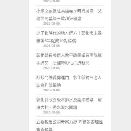
2026-08-06
小米之家進駐高雄義享時尚廣場 父
親節開幕祭三重超狂優惠
2026-08-06
少子化時代的地方解方！彰化市未婚
聯誼6年促成10對佳偶
2026-08-06
彰化縣長參選人魏平政率議員團隊攜
手造勢 盼翻轉彰化打造新局
2026-08-06
敲敲門讓愛傳進門 彰化縣獨居老人
訪查作業啟動
2026-08-06
彰化縣改善板本排水及護岸橋梁 解
決大村、秀水淹水問題
2026-08-06
立委親赴公視考察力挺 呼籲朝野理性
審查預算