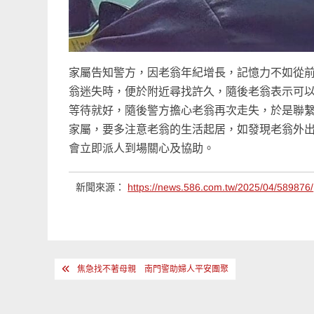
家屬告知警方，因老翁年紀增長，記憶力不如從
翁迷失時，便於附近尋找許久，隨後老翁表示可
等待就好，隨後警方擔心老翁再次走失，於是聯
家屬，要多注意老翁的生活起居，如發現老翁外出
會立即派人到場關心及協助。
新聞來源：
https://news.586.com.tw/2025/04/589876/
文
焦急找不著母親 南門警助婦人平安團聚
章