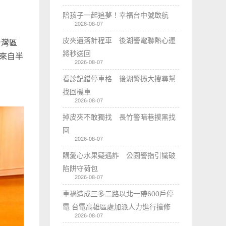
陪孩子一起追夢！幸福台中號啟航
2026-08-07
皮夾遺落計程車 後湖警電聯熱心運
台灣區
將秒送回
位來自半
2026-08-07
看診記錯停車格 後湖警擴大搜尋幫
找回機車
2026-08-07
掉皮夾不敢獨找 長竹警暗巷摸黑找
回
2026-08-07
購愛心水果疑遇詐 公園警指引識破
陷阱守荷包
2026-08-07
車禍造成三多二路以北一帶600戶停
電 台電高雄區處加派人力進行搶修
2026-08-07