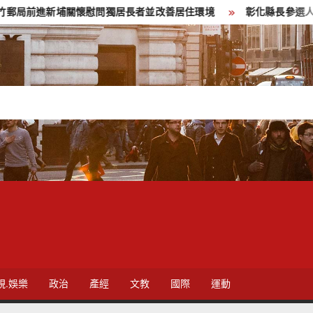
慰問獨居長者並改善居住環境
彰化縣長參選人魏平政彰化造勢 
視.娛樂
政治
產經
文教
國際
運動