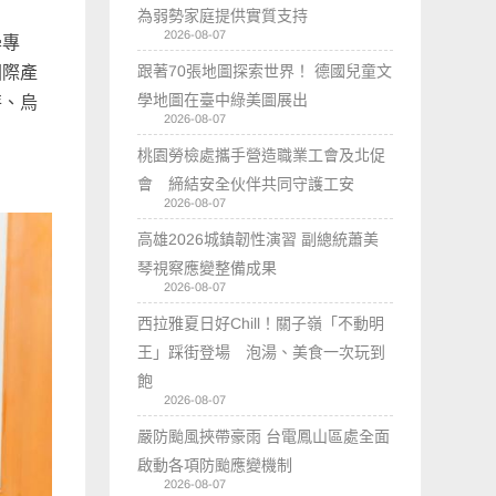
為弱勢家庭提供實質支持
2026-08-07
學專
跟著70張地圖探索世界！ 德國兒童文
國際產
學地圖在臺中綠美圖展出
特、烏
2026-08-07
桃園勞檢處攜手營造職業工會及北促
會 締結安全伙伴共同守護工安
2026-08-07
高雄2026城鎮韌性演習 副總統蕭美
琴視察應變整備成果
2026-08-07
西拉雅夏日好Chill！關子嶺「不動明
王」踩街登場 泡湯、美食一次玩到
飽
2026-08-07
嚴防颱風挾帶豪雨 台電鳳山區處全面
啟動各項防颱應變機制
2026-08-07