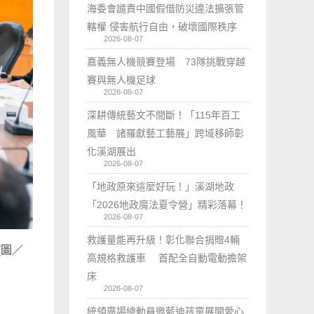
海委會譴責中國假借防災違法擴張管
轄權 侵害航行自由，破壞國際秩序
2026-08-07
嘉義無人機競賽登場 73隊挑戰穿越
賽與無人機足球
2026-08-07
深耕傳統藝文不間斷！「115年百工
風華 諸羅獻藝工藝展」跨域移師彰
化溪湖展出
2026-08-07
「地政原來這麼好玩！」溪湖地政
「2026地政魔法夏令營」精彩落幕！
2026-08-07
救護量能再升級！彰化聯合捐贈4輛
(圖／
高規格救護車 首配全自動電動擔架
床
2026-08-07
統領廣場總動員邀藍迪孩童展開愛心