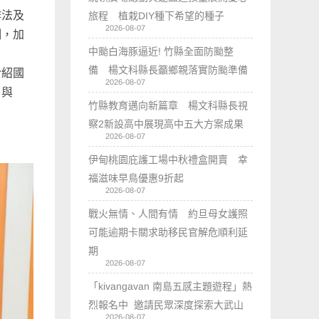
作法及
旅程 植栽DIY種下希望的種子
2026-08-07
制，加
中颱白海豚逼近! 竹縣全面防颱整
備 楊文科縣長籲鄉親落實防颱準備
介紹國
2026-08-07
」與
竹縣教育邁向新篇章 楊文科縣長視
察2新設高中展現高中五大方案成果
2026-08-07
伊甸桃園庇護工場中秋禮盒開賣 幸
福滋味早鳥優惠9折起
2026-08-07
戰火無情、人間有情 約旦母女護照
可能逾期卡關求助移民官解危順利延
期
2026-08-07
「kivangavan 南島五感主題遊程」熱
烈報名中 邀請民眾深度探索大武山
2026-08-07