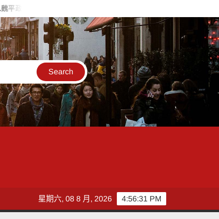
喊福利超越六都承接王惠美施政再升級
台灣郵政協會攜手竹郵 持
星期六, 08 8 月, 2026
4:56:33 PM