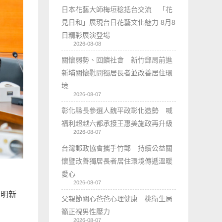
日本花藝大師梅垣稔抵台交流 「花
見日和」展現台日花藝文化魅力 8月8
日精彩展演登場
2026-08-08
關懷弱勢、回饋社會 新竹郵局前進
新埔關懷慰問獨居長者並改善居住環
境
2026-08-07
彰化縣長參選人魏平政彰化造勢 喊
福利超越六都承接王惠美施政再升級
2026-08-07
台灣郵政協會攜手竹郵 持續公益關
懷暨改善獨居長者居住環境傳遞溫暖
愛心
2026-08-07
／明新
父親節關心爸爸心理健康 桃衛生局
籲正視男性壓力
2026-08-07