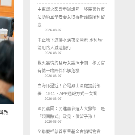
中東戰火影響申辦護照 移民署竹市
站助約旦學者妻女取得新護照順利留
臺
2026-08-07
中正地下道排水溝夜間清淤 水利局:
請用路人減速慢行
2026-08-07
戰火無情約旦母女護照卡關 移民官
有情一路陪伴化解危機
2026-08-07
白海豚逼近！台電鳳山區處提前部
署 1911、APP通報方式一次看
2026-08-07
國民黨團：民進黨參選人大撒幣 是
與致
「類固醇式」政見、債留子孫！
2026-08-07
全聯慶祥慈善事業基金會捐贈物資