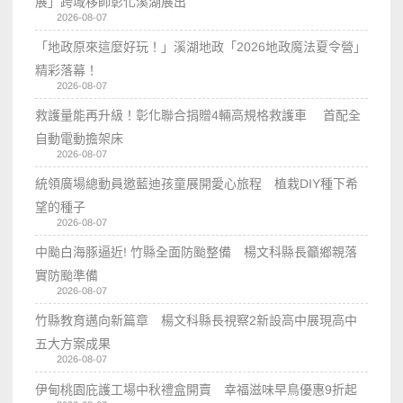
展」跨域移師彰化溪湖展出
2026-08-07
「地政原來這麼好玩！」溪湖地政「2026地政魔法夏令營」
精彩落幕！
2026-08-07
救護量能再升級！彰化聯合捐贈4輛高規格救護車 首配全
自動電動擔架床
2026-08-07
統領廣場總動員邀藍迪孩童展開愛心旅程 植栽DIY種下希
望的種子
2026-08-07
中颱白海豚逼近! 竹縣全面防颱整備 楊文科縣長籲鄉親落
實防颱準備
2026-08-07
竹縣教育邁向新篇章 楊文科縣長視察2新設高中展現高中
五大方案成果
2026-08-07
伊甸桃園庇護工場中秋禮盒開賣 幸福滋味早鳥優惠9折起