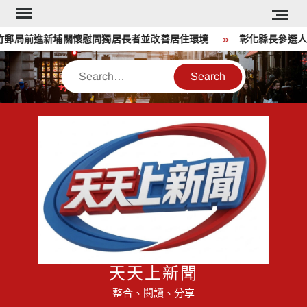
Skip
to
郵局前進新埔關懷慰問獨居長者並改善居住環境
彰化縣長參選人魏
content
Search
天天上新聞
整合、閱讀、分享