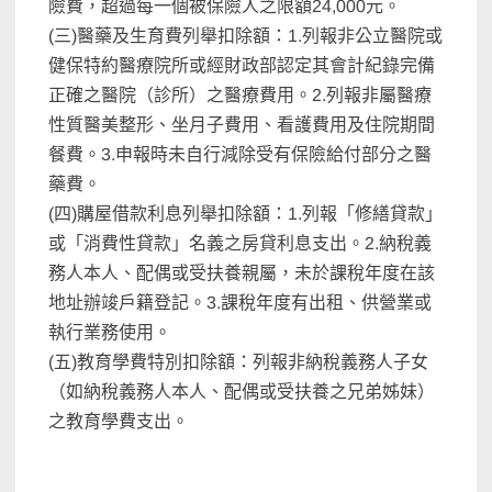
險費，超過每一個被保險人之限額24,000元。
(三)醫藥及生育費列舉扣除額：1.列報非公立醫院或
健保特約醫療院所或經財政部認定其會計紀錄完備
正確之醫院（診所）之醫療費用。2.列報非屬醫療
性質醫美整形、坐月子費用、看護費用及住院期間
餐費。3.申報時未自行減除受有保險給付部分之醫
藥費。
(四)購屋借款利息列舉扣除額：1.列報「修繕貸款」
或「消費性貸款」名義之房貸利息支出。2.納稅義
務人本人、配偶或受扶養親屬，未於課稅年度在該
地址辦竣戶籍登記。3.課稅年度有出租、供營業或
執行業務使用。
(五)教育學費特別扣除額：列報非納稅義務人子女
（如納稅義務人本人、配偶或受扶養之兄弟姊妹）
之教育學費支出。