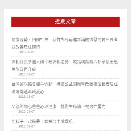
近期文章
關懷弱勢、回饋社會 新竹郵局前進新埔關懷慰問獨居長者
並改善居住環境
2026-08-07
彰化縣長參選人魏平政彰化造勢 喊福利超越六都承接王惠
美施政再升級
2026-08-07
台灣郵政協會攜手竹郵 持續公益關懷暨改善獨居長者居住
環境傳遞溫暖愛心
2026-08-07
父親節關心爸爸心理健康 桃衛生局籲正視男性壓力
2026-08-07
陪孩子一起追夢！幸福台中號啟航
2026-08-07