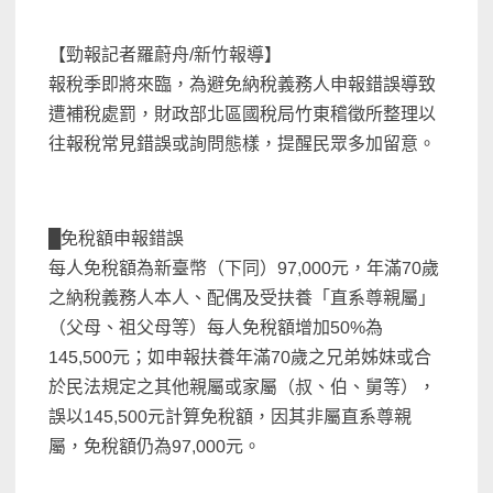
【勁報記者羅蔚舟/新竹報導】
報稅季即將來臨，為避免納稅義務人申報錯誤導致
遭補稅處罰，財政部北區國稅局竹東稽徵所整理以
往報稅常見錯誤或詢問態樣，提醒民眾多加留意。
█免稅額申報錯誤
每人免稅額為新臺幣（下同）97,000元，年滿70歲
之納稅義務人本人、配偶及受扶養「直系尊親屬」
（父母、祖父母等）每人免稅額增加50%為
145,500元；如申報扶養年滿70歲之兄弟姊妹或合
於民法規定之其他親屬或家屬（叔、伯、舅等），
誤以145,500元計算免稅額，因其非屬直系尊親
屬，免稅額仍為97,000元。