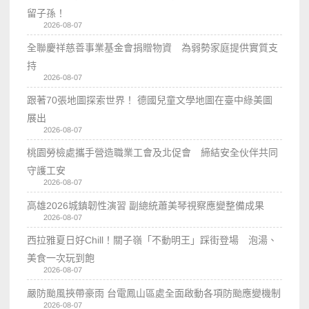
留子孫！
2026-08-07
全聯慶祥慈善事業基金會捐贈物資 為弱勢家庭提供實質支
持
2026-08-07
跟著70張地圖探索世界！ 德國兒童文學地圖在臺中綠美圖
展出
2026-08-07
桃園勞檢處攜手營造職業工會及北促會 締結安全伙伴共同
守護工安
2026-08-07
高雄2026城鎮韌性演習 副總統蕭美琴視察應變整備成果
2026-08-07
西拉雅夏日好Chill！關子嶺「不動明王」踩街登場 泡湯、
美食一次玩到飽
2026-08-07
嚴防颱風挾帶豪雨 台電鳳山區處全面啟動各項防颱應變機制
2026-08-07