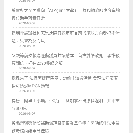
2026-08-07
敏實科大全面邁向「AI Agent 大學」 每周抽籤即席分享讓
數位助手落實日常
2026-08-07
賴瑞隆競辦批柯志恩連陳其邁市府目前的施政方向都搞不清
楚，只會為反而反
2026-08-07
父親節前夕賴瑞隆偕議員共讀繪本 首推雙語政見、承諾預
算翻倍，打造2030雙語之都
2026-08-07
颱風來了 海保署提醒民眾：勿前往海邊活動 發現海洋廢棄
物可透過MDCN通報
2026-08-07
標榜「阿里山小農苦茶籽」 威加拿不出原料證明 北市重
罰300萬
2026-08-07
投縣榮獲勞動部補助辦理督促事業單位遵守勞動條件法令業
務考核丙組甲等佳績