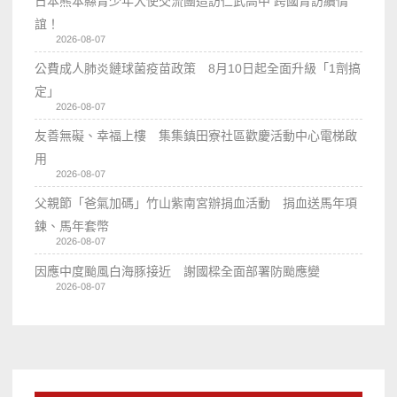
日本熊本縣青少年大使交流團造訪仁武高中 跨國青訪續情
誼！
2026-08-07
公費成人肺炎鏈球菌疫苗政策 8月10日起全面升級「1劑搞
定」
2026-08-07
友善無礙、幸福上樓 集集鎮田寮社區歡慶活動中心電梯啟
用
2026-08-07
父親節「爸氣加碼」竹山紫南宮辦捐血活動 捐血送馬年項
鍊、馬年套幣
2026-08-07
因應中度颱風白海豚接近 謝國樑全面部署防颱應變
2026-08-07