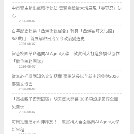
中市警主動出擊精準執法 毒駕查緝量大增展現「零容忍」決
心
2026-08-07
百年歷史建築「西螺街長宿舍」轉身「西螺客町文化館」
8/8啟用 首展解密日治至今政治變遷史
2026-08-07
智慧校園革命邁向AI Agent大學 敏實科大打造多模型協作
「數位校務團隊」
2026-08-07
從無心插柳到知名文創萌寵 蜜柑站長以全新主題參與2026
臺灣文博會
2026-08-07
「高雄親子遊樂園區」明天盛大開幕 30多項設施暑假全面
免費玩
2026-08-07
每周抽籤展示AI神隊友！ 敏實科大全面邁向AI Agent大學
新里程