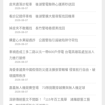
皮夾遺落計程車 後湖警電聯熱心運將秒送回
2026-08-07
看診記錯停車格 後湖警擴大搜尋幫找回機車
2026-08-07
掉皮夾不敢獨找 長竹警暗巷摸黑找回
2026-08-07
購愛心水果疑遇詐 公園警指引識破陷阱守荷包
2026-08-07
車禍造成三多二路以北一帶600戶停電 台電高雄區處加派人
力進行搶修
2026-08-07
海委會譴責中國假借防災違法擴張管轄權 侵害航行自由，破
壞國際秩序
2026-08-07
嘉義無人機競賽登場 73隊挑戰穿越賽與無人機足球
2026-08-07
深耕傳統藝文不間斷！「115年百工風華 諸羅獻藝工藝