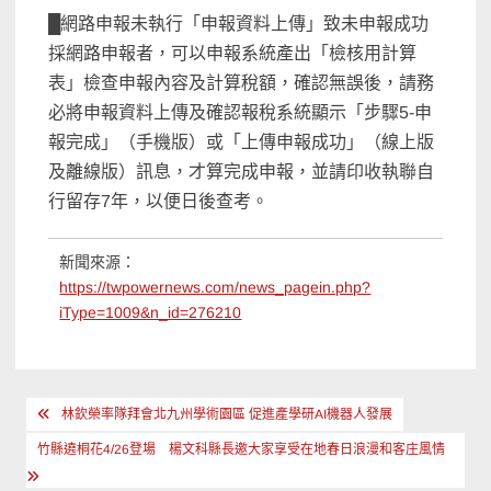
█網路申報未執行「申報資料上傳」致未申報成功
採網路申報者，可以申報系統產出「檢核用計算
表」檢查申報內容及計算稅額，確認無誤後，請務
必將申報資料上傳及確認報稅系統顯示「步驟5-申
報完成」（手機版）或「上傳申報成功」（線上版
及離線版）訊息，才算完成申報，並請印收執聯自
行留存7年，以便日後查考。
新聞來源：
https://twpowernews.com/news_pagein.php?
iType=1009&n_id=276210
文
林欽榮率隊拜會北九州學術園區 促進產學研AI機器人發展
章
竹縣遶桐花4/26登場 楊文科縣長邀大家享受在地春日浪漫和客庄風情
導