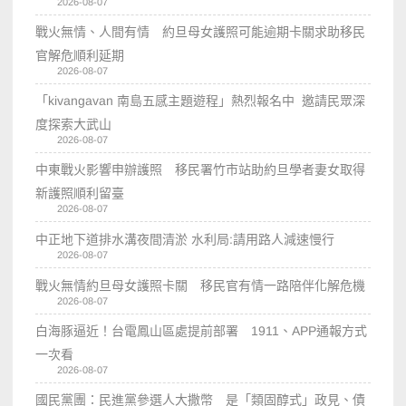
2026-08-07
戰火無情、人間有情 約旦母女護照可能逾期卡關求助移民
官解危順利延期
2026-08-07
「kivangavan 南島五感主題遊程」熱烈報名中 邀請民眾深
度探索大武山
2026-08-07
中東戰火影響申辦護照 移民署竹市站助約旦學者妻女取得
新護照順利留臺
2026-08-07
中正地下道排水溝夜間清淤 水利局:請用路人減速慢行
2026-08-07
戰火無情約旦母女護照卡關 移民官有情一路陪伴化解危機
2026-08-07
白海豚逼近！台電鳳山區處提前部署 1911、APP通報方式
一次看
2026-08-07
國民黨團：民進黨參選人大撒幣 是「類固醇式」政見、債