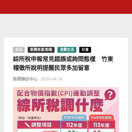
政治
新聞來源:勁報
消費生活
社會
綜所稅申報常見錯誤或詢問態樣 竹東
稽徵所說明提醒民眾多加留意
新聞聯訪中心
2025-04-24