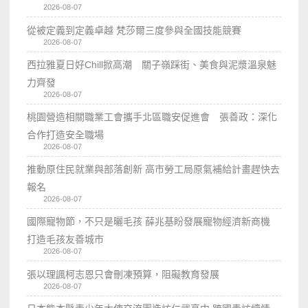
2026-08-07
從被定義到定義卓越 梵莎爾三度參與全國技能競賽
2026-08-07
西拉雅夏日好Chill掀高潮 關子嶺踩街、美食與泥漿溫泉魅
力齊發
2026-08-07
桃園營造相關職業工會攜手北區職安促進會 張善政：深化
合作打造安全職場
2026-08-07
推動原住民就業與部落創新 高市勞工局原氣補給計畫趕快去
報名
2026-08-07
國際寵物節，不只是曬毛孩 薛兆基盼發展寵物經濟新商機
打造毛孩友善城市
2026-08-07
張以理諷柯志恩只會刪凍預算，阻礙教育發展
2026-08-07