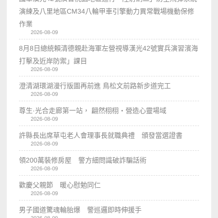
演練及八里地區CM34八輪甲車引擎動力異常戰場機動保修
作業
2026-08-09
8月8日總統賴清德親赴海軍左營視導漢光42號實兵演習濱海
打擊及近岸防禦」課目
2026-08-09
澄清湖環湖漫行版圖再前進 鳥松文前路新步道完工
2026-08-09
尊生·光合走廊第一站， 翩然栩栩・營造心靈場域
2026-08-09
許縣長出席草屯老人會理事長就職典禮 頒發當選證書
2026-08-09
領200萬裝修房屋 警方細問識破詐騙話術
2026-08-09
歡慶父親節 暖心慰勉同仁
2026-08-09
男子國道驚魂輪胎爆 警巡邏即時伸援手
2026-08-09