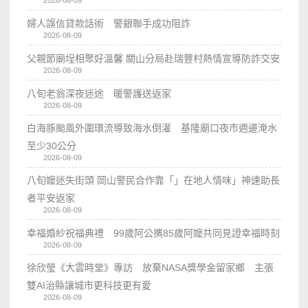
婦人誤信貸款話術 警銀聯手成功阻詐
2026-08-09
父親節廟埕相聚好溫馨 關山分局赴瑞豐村熱情宣導防詐交安
2026-08-09
八旬老翁深夜迷途 暖警護送返家
2026-08-09
白海豚颱風外圍環流導致海水倒灌 基隆廟口夜市週邊淹水
至少30公分
2026-08-09
八旬嬤迷失街頭 岡山警民合作靠「」在地人情味」神速助長
者平安返家
2026-08-09
幸福婚紗祝福典禮 99歲阿公𢹂85歲阿嬤共同見證幸福時刻
2026-08-09
徐欣瑩《大雲時堂》專訪 放棄NASA獎學金留家鄉 主張
雙AI治縣讓城市更科技更有愛
2026-08-09