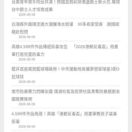
台美青年樂手同台共演！跨國並肩彩排激盪爵士新火花 展現
台中爵士人才培育成果
2026-08-09
白海豚外圍環流遇大潮釀海水倒灌 30多商家受害 謝國樑
親赴慰問
2026-08-09
高雄4,599件作品傳遞拒毒信念 「2026港都反毒盃」用畫
筆打造兒童防毒力
2026-08-09
龍井首座風雨籃球場啟用！中市運動局長攜夢想家球星3對3
尬球技
2026-08-09
南市防暴實力閃耀全國 環湖社區及民榮社區勇奪防暴戲劇全
國競賽殊榮
2026-08-09
4,599件作品角逐！高雄「港都反毒盃」用畫筆教孩子識毒
拒毒
2026-08-09