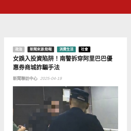
政治
新聞來源:勁報
消費生活
社會
女誤入投資陷阱！南警拆穿阿里巴巴優
惠券商城詐騙手法
新聞聯訪中心
2025-04-19