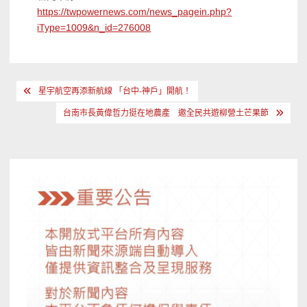
https://twpowernews.com/news_pagein.php?
iType=1009&n_id=276008
文
星宇航空再添新航線 「台中-神戶」開航！
章
台南市長黃偉哲力挺在地農產 邀全民共遊柳營土芒果節
導
覽