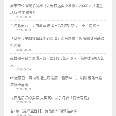
屏東市公所親子劇場《大野狼拯救小紅帽》2,000人共遊童
話冒險 氣氛熱絡
2026-08-09
白海豚離台！北市紅黃線10日7時恢復禁停 車主速移車
2026-08-09
「基隆長庚圓錐角膜中心揭牌」孫啟欽攜手醫療團隊啟動跨
科照護
2026-08-09
高雄親子遊樂園爆人氣！單日3.5萬人湧入 首週末破6.5萬
人
2026-08-09
89量腰日！屏東縣衛生局推廣「健康ACE」法則 遠離代謝
症候群危機
2026-08-09
世界是最好的教室 大里高中女手丹麥「摘金奪銅」
2026-08-09
台7線（羅浮至西村）路段解除預警性封閉
2026-08-09