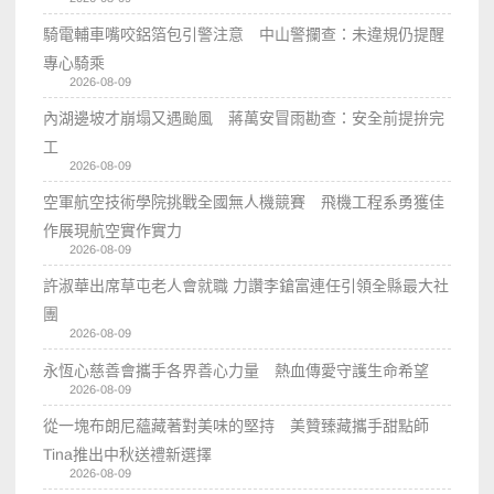
騎電輔車嘴咬鋁箔包引警注意 中山警攔查：未違規仍提醒
專心騎乘
2026-08-09
內湖邊坡才崩塌又遇颱風 蔣萬安冒雨勘查：安全前提拚完
工
2026-08-09
空軍航空技術學院挑戰全國無人機競賽 飛機工程系勇獲佳
作展現航空實作實力
2026-08-09
許淑華出席草屯老人會就職 力讚李鎗富連任引領全縣最大社
團
2026-08-09
永恆心慈善會攜手各界善心力量 熱血傳愛守護生命希望
2026-08-09
從一塊布朗尼蘊藏著對美味的堅持 美贊臻藏攜手甜點師
Tina推出中秋送禮新選擇
2026-08-09