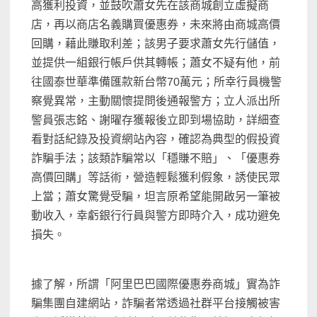
高獲利投資，並鼓吹蕭女先在該商城創立虛擬商
店，再以商店名義購買優惠券，未來將由商城高價
回購，藉此賺取利差；該男子要求蕭女先行儲值，
並提供一組銀行帳戶供其轉帳；蕭女不疑有他，前
往國泰世華準備匯款新台幣70萬元；所幸行員機警
察覺異常，主動關懷提問後通報警方；立人派出所
警員張志銘、謝曜存獲報後立即到場協助，詳細查
看對話紀錄及投資網站內容，確認為典型的假投資
詐騙手法；該類詐騙常以「穩賺不賠」、「優惠券
高價回購」等話術，營造輕鬆獲利假象，誘使民眾
上當；蕭女驚覺受騙，坦言原希望能開啟另一筆被
動收入，幸虧銀行行員與警方即時介入，成功避免
損失。
據了解，所謂「阿里巴巴國際優惠券商城」實為詐
騙集團自建網站，詐騙者常透過社群平台接觸被害