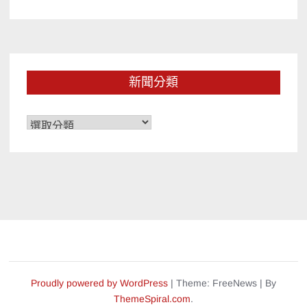
新聞分類
新
聞
分
類
Proudly powered by WordPress
|
Theme: FreeNews
|
By
ThemeSpiral.com
.