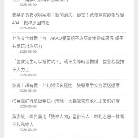
2026-08-09
養樂多食安吹哨案爆「新聞消失」疑雲！黃瓊慧質疑報導變
404 撤稿原因待揭
2026-08-09
七族文化輪番上台 TAKAO兒童親子族語夏令營成果展 親子
共學玩出族語力
2026-08-09
「警察先生可以幫忙嗎？」轎車尖峰時段拋錨 雙警秒變推
車大力士
2026-08-09
波麗士超有愛！七旬婦深夜迷途 雙警牽手安撫暖送返家
2026-08-09
搭台灣好行低碳暢玩小琉球！大鵬灣管理處推出暑假好康
2026-08-09
黃彥毓：國民黨用「雙標人物」當發言人，跟柯志恩一樣看
不起高雄人
2026-08-09