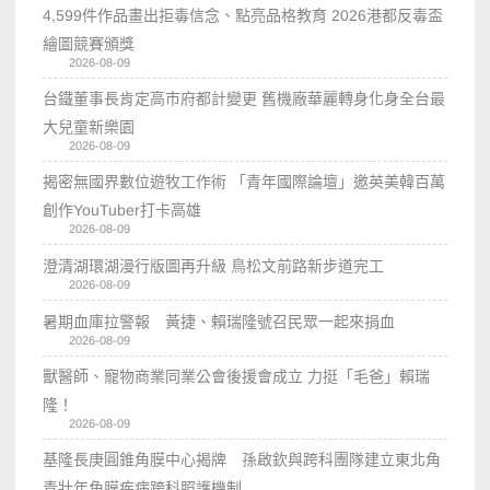
4,599件作品畫出拒毒信念、點亮品格教育 2026港都反毒盃
繪圖競賽頒獎
2026-08-09
台鐵董事長肯定高市府都計變更 舊機廠華麗轉身化身全台最
大兒童新樂園
2026-08-09
揭密無國界數位遊牧工作術 「青年國際論壇」邀英美韓百萬
創作YouTuber打卡高雄
2026-08-09
澄清湖環湖漫行版圖再升級 鳥松文前路新步道完工
2026-08-09
暑期血庫拉警報 黃捷、賴瑞隆號召民眾一起來捐血
2026-08-09
獸醫師、寵物商業同業公會後援會成立 力挺「毛爸」賴瑞
隆！
2026-08-09
基隆長庚圓錐角膜中心揭牌 孫啟欽與跨科團隊建立東北角
青壯年角膜疾病跨科照護機制