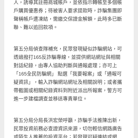
人，誘導其註冊商城帳戶，並依指示轉帳至多個帳
戶購買優惠券；待被害人要求提款時，詐騙集團即
聲稱帳戶遭凍結，需繳交保證金解鎖，此時多已斷
聯、難以追回款項。
第五分局偵查隊補充，民眾發現疑似詐騙網站，可
透過撥打165反詐騙專線，並提供網站網址與相關
對話紀錄，由專人協助判斷與通報處理；亦可上
「165全民防騙網」 點選「我要報案」或「通報可
疑資訊」，輸入詐騙網站網址及相關說明；或者攜
帶截圖或相關紀錄資料到附近派出所報案，警方可
進一步建檔調查並移送專責單位。
第五分局分局長洪宏榮呼籲，詐騙手法推陳出新，
民眾投資前務必查證資訊來源，切勿輕信網路廣告
或陌生人推薦的投資平台；若發現可疑連結或網