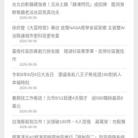
台北白斬雞藏強者！玉米土雞「雞凍閃亮」成招牌 龍洞海
鮮餐廳老派台菜見真功夫
2026-08-09
徐欣瑩《大雲時堂》專訪 放棄NASA獎學金留家鄉 主張雙AI
治縣讓城市更科技更有愛
2026-08-09
臺南社區防暴劇力拚全國 環湖社區奪季軍、民榮社區獲佳
作
2026-08-09
令和8年8月8日大吉日 康議長赴八王子祭見證190對新人
幸福時刻
2026-08-09
暑期找工作看這！北市8/11起連4天徵才 逾580職缺最高6
萬元
2026-08-09
白海豚殺到北市！災情破180件、5人受傷 蔣萬安：勿鬆懈
2026-08-09
國軍漢光42號演習桃園地區進行「陸射劍二」防空飛彈系統