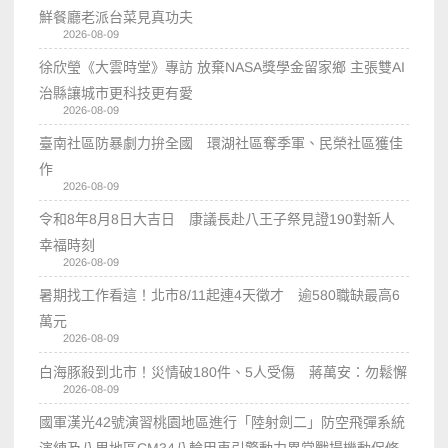
鮮餐廳老派台菜見真功夫
2026-08-09
徐欣瑩《大雲時堂》專訪 放棄NASA獎學金留家鄉 主張雙AI
治縣讓城市更科技更有愛
2026-08-09
臺南社區防暴劇力拚全國 環湖社區奪季軍、民榮社區獲佳
作
2026-08-09
令和8年8月8日大吉日 康議長赴八王子祭見證190對新人
幸福時刻
2026-08-09
暑期找工作看這！北市8/11起連4天徵才 逾580職缺最高6
萬元
2026-08-09
白海豚殺到北市！災情破180件、5人受傷 蔣萬安：勿鬆懈
2026-08-09
國軍漢光42號演習桃園地區進行「陸射劍二」防空飛彈系統