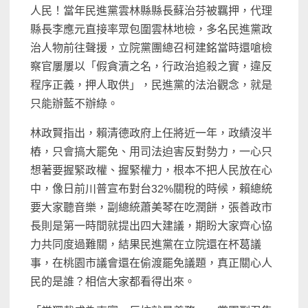
人民！當年民進黨雲林縣縣長蘇治芬被羈押，代理
縣長李應元直接率眾包圍雲林地檢，多名民進黨政
治人物前往聲援，立院黨團總召柯建銘當時還嗆檢
察官屢屢以「假貪瀆之名，行政治追殺之實，違反
程序正義，押人取供」，民進黨的法治觀念，就是
只能辦藍不辦綠。
林政賢指出，賴清德政府上任將近一年，政績沒半
樁，只會搞大罷免、用司法迫害反對勢力，一心只
想著要握緊政權、握緊權力，根本不把人民放在心
中，像日前川普宣布對台32%關稅的時候，賴總統
要大家聽音樂，副總統蕭美琴在吃潤餅，張善政市
長則是第一時間就提出四大建議，期盼大家齊心協
力共同度過難關，結果民進黨在立院還在杯葛議
事，在桃園市議會還在偷渡罷免議題，真正關心人
民的是誰？相信大家都看得出來。