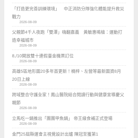
「打造更完善訓練環境」 中正消防分隊強化體能提升救災
戰力
2026-08-09
父親節4千人夜跑「雙潭」嗨翻嘉義 黃敏惠鳴槍：運動打
造幸福城市
2026-08-09
8,/10開放雙十連假臺金機票訂位
2026-08-09
高雄5區地形圖20多年首更新！楠梓、左營等最新圖資8月
20日上線
2026-08-09
跨域整合守護全家！鳳山醫院結合閱讀行動與健康宣導慶父
親節
2026-08-09
立馬吃一鍋推出「團團甲魚鍋」 帝王級食補正式登場
2026-08-09
金門25屆縣運會主視覺設計出爐 陳冠至獲第1