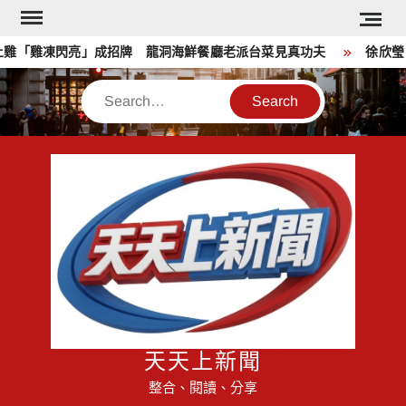
Skip
to
「雞凍閃亮」成招牌 龍洞海鮮餐廳老派台菜見真功夫
徐欣瑩《大
content
Search
天天上新聞
整合、閱讀、分享