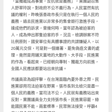
「當獨裁成為事實，反抗就是義務」，黨團副召集
人舒翠玲說，對政府不公不義行為，人民當然有抗
議的權利，昨晚張善政市長只是在執行一個人民的
義務，過去民進黨以非常多的集會遊行激進手段，
達成他們的訴求，曾幾何時，當年認為被迫害的
人，成為伸出那隻迫害的手，況且，檢調辦案不符
比例原則，國安單位有具體事證的共諜嫌疑人，以
20萬元交保，可是對一個連署、罷免偽造文書的處
理，竟然是用鋪天蓋地的大動作、大手段，民進黨
的作為，看起來，已經朝向專制、獨裁方向前進，
全國人民應該都要站出來抗議。
市議員梁為超抨擊，在台灣面臨內憂外患之際，民
進黨卻用司法迫害在野黨，張市長到北檢只是盡一
個人民的義務，當司法不公，人民就有義務站出來
反對，黨團議員全力支持張市長，民進黨惡罷，綠
能國民黨不能，兩套標準，民眾無法接受，呼籲4