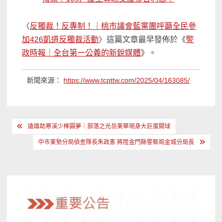
〈
反獨裁！反專制！｜桃市議會藍黨團呼籲全民參
加426凱道反獨裁活動
〉這篇文章最早發佈於《
警
政時報｜全台第一公義的新銳媒體
》。
新聞來源：
https://www.tcpttw.com/2025/04/163085/
文
遠雄助寒溪少棒圓夢｜部落之光岳東華現身大巨蛋開球
章
中市東勢分局偵查隊長朱政憲 將陞金門縣警察局金城分局長
導
覽