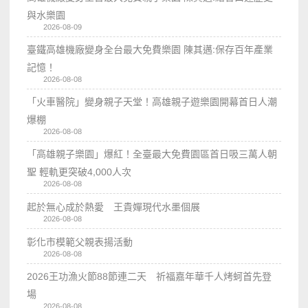
與水樂園
2026-08-09
臺鐵高雄機廠變身全台最大免費樂園 陳其邁:保存百年產業
記憶！
2026-08-08
「火車醫院」變身親子天堂！高雄親子遊樂園開幕首日人潮
爆棚
2026-08-08
「高雄親子樂園」爆紅！全臺最大免費園區首日吸三萬人朝
聖 輕軌更突破4,000人次
2026-08-08
起於無心成於熱愛 王貴嬋現代水墨個展
2026-08-08
彰化市模範父親表揚活動
2026-08-08
2026王功漁火節88節連二天 祈福嘉年華千人烤蚵首先登
場
2026-08-08