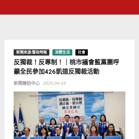
新聞來源:警政時報
消費生活
社會
反獨裁！反專制！｜桃市議會藍黨團呼
籲全民參加426凱道反獨裁活動
新聞聯訪中心
2025-04-19