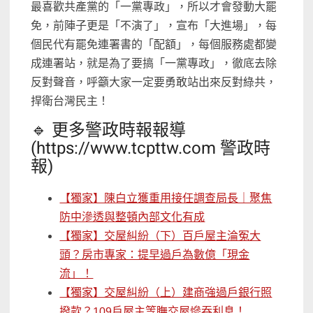
最喜歡共產黨的「一黨專政」，所以才會發動大罷
免，前陣子更是「不演了」，宣布「大進場」，每
個民代有罷免連署書的「配額」，每個服務處都變
成連署站，就是為了要搞「一黨專政」，徹底去除
反對聲音，呼籲大家一定要勇敢站出來反對綠共，
捍衛台灣民主！
🔹 更多警政時報報導
(https://www.tcpttw.com 警政時
報)
【獨家】陳白立獲重用接任調查局長｜聚焦
防中滲透與整頓內部文化有成
【獨家】交屋糾紛（下）百戶屋主淪冤大
頭？房市專家：提早過戶為數億「現金
流」！
【獨家】交屋糾紛（上）建商強過戶銀行照
撥款？109戶屋主等瞴交屋慘吞利息！