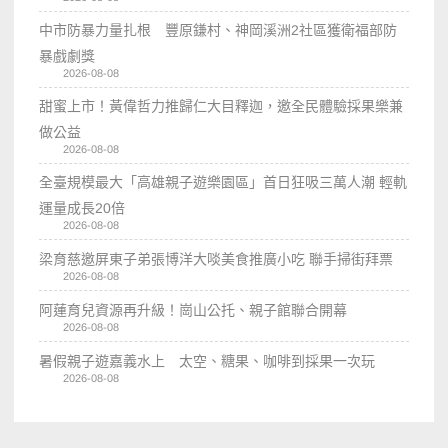
中市防暴力量扎根 豐原鎌村、神岡溪洲2社區獲衛福部防
暴戲劇獎
2026-08-08
甜蜜上市！黃偉哲力推歸仁大目釋迦，邀全民體驗採果樂兼
做公益
2026-08-08
全臺規模最大「高雄親子遊樂園區」首日狂吸三萬人潮 輕軌
運量成長20倍
2026-08-08
梁育慈邀屏東子弟張博洋大啖美食推廣小吃 聯手掃街拜票
2026-08-08
阿蓮育兒資源再升級！崗山公托、親子館聯合開幕
2026-08-08
暑假親子遊嘉義水上 太空、糖果、咖啡到採果一次玩
2026-08-08