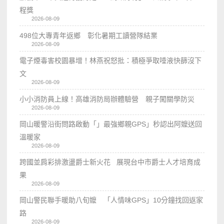
程獎
2026-08-09
498位大專青年返鄉 彰化暑期工讀營隊結業
2026-08-09
電子煙毒害校園暴增！林燕祝怒批：積極爭取唾液快篩沒下
文
2026-08-09
小小消防員上線！高雄消防局辦體驗營 親子闖關學防災
2026-08-09
岡山暖警沿街問路啟動「」最強鄉親GPS」秒認出阿嬤送回
溫暖家
2026-08-09
跨國並肩彩排激盪爵士新火花 展現台中市爵士人才培育成
果
2026-08-09
岡山警民聯手暖助八旬嬤 「人情味GPS」10分鐘找回返家
路
2026-08-09