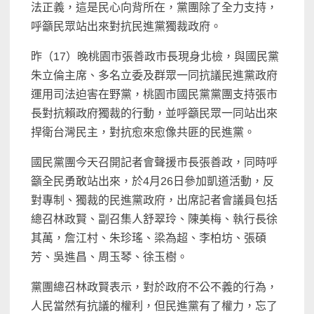
法正義，這是民心向背所在，黨團除了全力支持，
呼籲民眾站出來對抗民進黨獨裁政府。
昨（17）晚桃園市張善政市長現身北檢，與國民黨
朱立倫主席、多名立委及群眾一同抗議民進黨政府
運用司法迫害在野黨，桃園市國民黨黨團支持張市
長對抗賴政府獨裁的行動，並呼籲民眾一同站出來
捍衛台灣民主，對抗愈來愈像共匪的民進黨。
國民黨團今天召開記者會聲援市長張善政，同時呼
籲全民勇敢站出來，於4月26日參加凱道活動，反
對專制、獨裁的民進黨政府，出席記者會議員包括
總召林政賢、副召集人舒翠玲、陳美梅、執行長徐
其萬，詹江村、朱珍瑤、梁為超、李柏坊、張碩
芳、吳進昌、周玉琴、徐玉樹。
黨團總召林政賢表示，對於政府不公不義的行為，
人民當然有抗議的權利，但民進黨有了權力，忘了