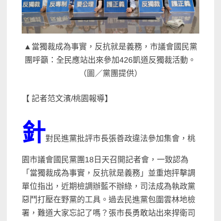
▲當獨裁成為事實，反抗就是義務，市議會國民黨
團呼籲：全民應站出來參加426凱道反獨裁活動。
（圖／黨團提供）
【 記者范文濱/桃園報導】
針
對民進黨批評市長張善政違法參加集會，桃
園市議會國民黨團18日天召開記者會，一致認為
「當獨裁成為事實，反抗就是義務」並重炮抨擊調
單位指出，近期檢調辦藍不辦綠，司法成為執政黨
惡鬥打壓在野黨的工具。過去民進黨包圍雲林地檢
署，難道大家忘記了嗎？張市長勇敢站出來捍衛司