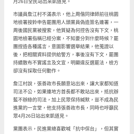
月26日全民站出來凱道見。
市議員詹江村不滿表示，他上周偕同律師前往桃園
地檢署按鈴申告罷團用人頭黨員偽造簽名連署，一
周後國民黨被搜索，他質疑為何控告沒有下文，桃
園地檢署指稱已經分案，不知要分到什麼時候？罷
團捏造各種謠言，意圖影響選舉結果，他蒐證以
後，把相關資料提供給警方，事後沒有下文，罷團
持續散布不實謠言及文宣，明顯違反選罷法，檢方
卻沒有採取任何動作。
詹江村說，張善政市長願意站出來，讓大家都知道
司法不公，如果連地方首長都不敢站出來，抵抗辦
藍不辦綠的司法，加上民眾保持緘默，豈不成為民
進黨的一言堂，他支持張善政市長，同時也呼籲民
眾4月26日站出來凱道見。
黨團表示，民進黨總喜歡喊「抗中保台」，但其實