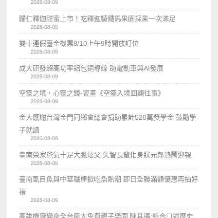
2026-08-09
歸仁釋迦甜蜜上市！吃釋迦騎鐵馬果園採果一次滿足
2026-08-09
雙十連假臺金機票8/10上午9時開放訂位
2026-08-09
成大研發超高功率鋁包銅導線 助電動車與AI發展
2026-08-09
空靈之境，心靈之鏡-瓷畫《空𩆜入境回顧往事》
2026-08-09
金大感謝台灣金門同鄉會總會捐助累計520萬獎學金 鼓勵學
子就讀
2026-08-09
臺南榮家爸氣十足大膽炫父 失智長輩化身狀元郎熱鬧迎親
2026-08-09
臺南虱目魚與中華職棒掀吃魚熱潮 即日全聯滿額優惠再抽好
禮
2026-08-09
高雄機廠變身全台最大免費親子樂園 陳其邁:結合口述歷史