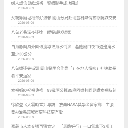
婦人誤信貸款話術 警銀聯手成功阻詐
2026-08-09
父親節廟埕相聚好溫馨 關山分局赴瑞豐村熱情宣導防詐交安
2026-08-09
八旬老翁深夜迷途 暖警護送返家
2026-08-09
白海豚颱風外圍環流導致海水倒灌 基隆廟口夜市週邊淹水
至少30公分
2026-08-09
八旬嬤迷失街頭 岡山警民合作靠「」在地人情味」神速助長
者平安返家
2026-08-09
幸福婚紗祝福典禮 99歲阿公𢹂85歲阿嬤共同見證幸福時刻
2026-08-09
徐欣瑩《大雲時堂》專訪 放棄NASA獎學金留家鄉 主張
雙AI治縣讓城市更科技更有愛
2026-08-09
嘉義市人本交通再獲肯定 「馬路好行」一口氣拿下3項工