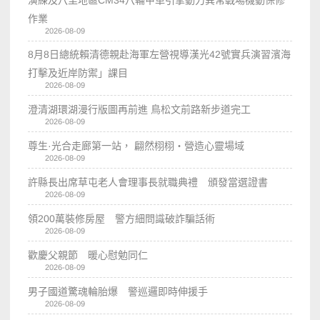
演練及八里地區CM34八輪甲車引擎動力異常戰場機動保修
作業
2026-08-09
8月8日總統賴清德親赴海軍左營視導漢光42號實兵演習濱海
打擊及近岸防禦」課目
2026-08-09
澄清湖環湖漫行版圖再前進 鳥松文前路新步道完工
2026-08-09
尊生·光合走廊第一站， 翩然栩栩・營造心靈場域
2026-08-09
許縣長出席草屯老人會理事長就職典禮 頒發當選證書
2026-08-09
領200萬裝修房屋 警方細問識破詐騙話術
2026-08-09
歡慶父親節 暖心慰勉同仁
2026-08-09
男子國道驚魂輪胎爆 警巡邏即時伸援手
2026-08-09