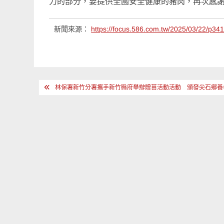
力的部分，要提供全國安全健康的豬肉，再次感
新聞來源：
https://focus.586.com.tw/2025/03/22/p34
文
林保署新竹分署攜手新竹縣府舉辦贈苗活動活動 頒發尖石鄉養
章
導
覽