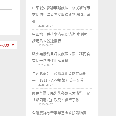
中東戰火影響申辦護照 移民署竹市
站助約旦學者妻女取得新護照順利留
臺
2026-08-07
中正地下道排水溝夜間清淤 水利局:
請用路人減速慢行
海美景
2026-08-07
戰火無情約旦母女護照卡關 移民官
有情一路陪伴化解危機
2026-08-07
白海豚逼近！台電鳳山區處提前部
署 1911、APP通報方式一次看
2026-08-07
國民黨團：民進黨參選人大撒幣 是
「類固醇式」政見、債留子孫！
2026-08-07
全聯慶祥慈善事業基金會捐贈物資