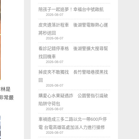
陪孩子一起追夢！幸福台中號啟航
2026-08-07
皮夾遺落計程車 後湖警電聯熱心運
將秒送回
2026-08-07
看診記錯停車格 後湖警擴大搜尋幫
找回機車
2026-08-07
掉皮夾不敢獨找 長竹警暗巷摸黑找
回
2026-08-07
雲林是
購愛心水果疑遇詐 公園警指引識破
非常嚴
陷阱守荷包
2026-08-07
車禍造成三多二路以北一帶600戶停
電 台電高雄區處加派人力進行搶修
2026-08-07