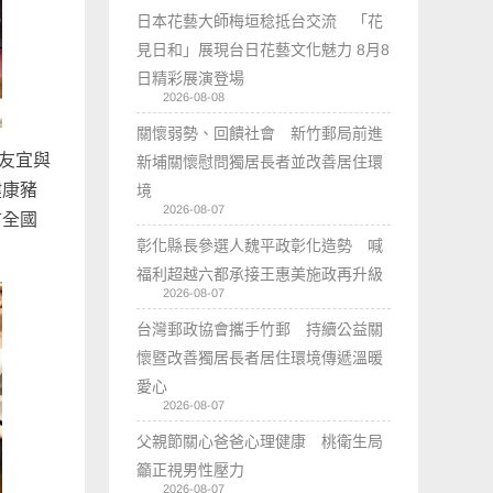
日本花藝大師梅垣稔抵台交流 「花
見日和」展現台日花藝文化魅力 8月8
日精彩展演登場
2026-08-08
關懷弱勢、回饋社會 新竹郵局前進
侯友宜與
新埔關懷慰問獨居長者並改善居住環
健康豬
境
2026-08-07
市全國
彰化縣長參選人魏平政彰化造勢 喊
福利超越六都承接王惠美施政再升級
2026-08-07
台灣郵政協會攜手竹郵 持續公益關
懷暨改善獨居長者居住環境傳遞溫暖
愛心
2026-08-07
父親節關心爸爸心理健康 桃衛生局
籲正視男性壓力
2026-08-07