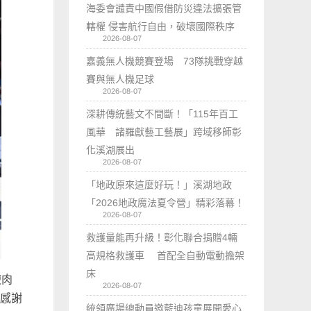
海委會譴責中國假借防災違法擴張管
轄權 侵害航行自由，破壞國際秩序
2026-08-07
嘉義無人機競賽登場 73隊挑戰穿越
賽與無人機足球
2026-08-07
深耕傳統藝文不間斷！「115年百工
風華 諸羅獻藝工藝展」跨域移師彰
化溪湖展出
2026-08-07
「地政原來這麼好玩！」溪湖地政
「2026地政魔法夏令營」精彩落幕！
2026-08-07
救護量能再升級！彰化聯合捐贈4輛
高規格救護車 首配全自動電動擔架
床
瘦肉
2026-08-07
別感謝
統領廣場總動員邀藍迪孩童展開愛心