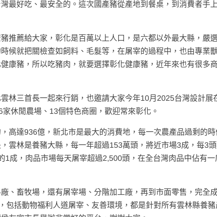
台灣最好吃、最安全的。這次國產豬從產地到餐桌，到消費者手
康豬推薦給大家，彰化是百萬以上人口，是六都以外最大縣，嚴
的時候就把關檢查如飼料、毛髮等，在屠宰的過程中，也由專業
化健康豬，所以吃豬肉，就要選擇彰化健康豬，近年來也有很多
雲林三首長一起來行銷，也邀請大家今年10月2025台灣設計展
6家休閒農場、13個特色商圈，歡迎常來彰化。
，高達936億，新北市是最大的消費地，每一次農產品過剩的時
，雲林是養豬大縣，每一年超過153萬頭，將近市場3成，每3
1成，肉品市場每天屠宰超過2,500頭，在全台灣肉品中佔有一
料廠、畜牧場，還有屠宰場、分階加工廠，再到市面零售，完全
證，包括動物福利人道屠宰、友善環境，都是針對所有雲林縣養豬