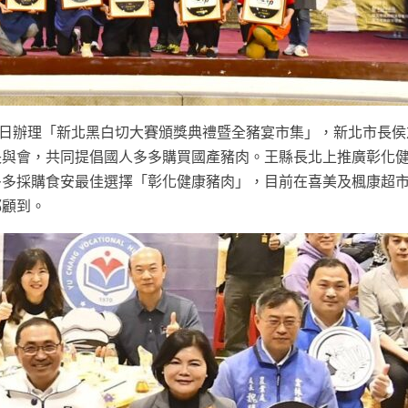
2)日辦理「新北黑白切大賽頒獎典禮暨全豬宴市集」，新北市長
長與會，共同提倡國人多多購買國產豬肉。王縣長北上推廣彰化
多多採購食安最佳選擇「彰化健康豬肉」，目前在喜美及楓康超
都顧到。