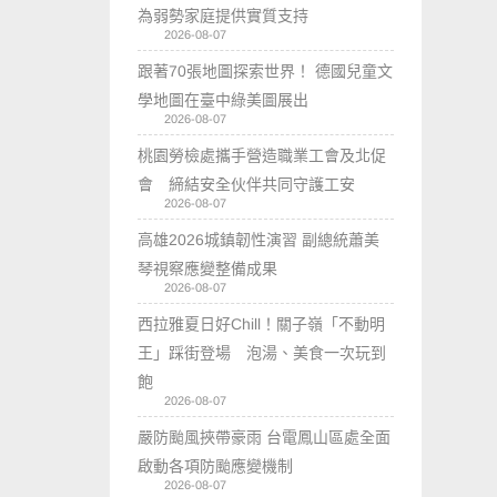
為弱勢家庭提供實質支持
2026-08-07
跟著70張地圖探索世界！ 德國兒童文
學地圖在臺中綠美圖展出
2026-08-07
桃園勞檢處攜手營造職業工會及北促
會 締結安全伙伴共同守護工安
2026-08-07
高雄2026城鎮韌性演習 副總統蕭美
琴視察應變整備成果
2026-08-07
西拉雅夏日好Chill！關子嶺「不動明
王」踩街登場 泡湯、美食一次玩到
飽
2026-08-07
嚴防颱風挾帶豪雨 台電鳳山區處全面
啟動各項防颱應變機制
2026-08-07