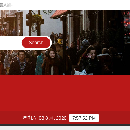
化造勢 喊福利超越六都承接王惠美施政再升級
台灣郵政協會攜
星期六, 08 8 月, 2026
7:57:54 PM