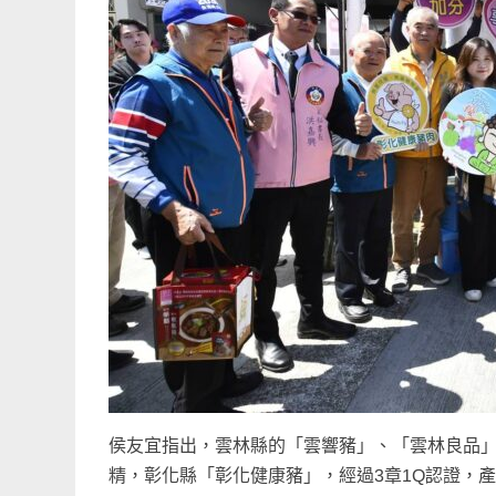
侯友宜指出，雲林縣的「雲響豬」、「雲林良品
精，彰化縣「彰化健康豬」，經過3章1Q認證，