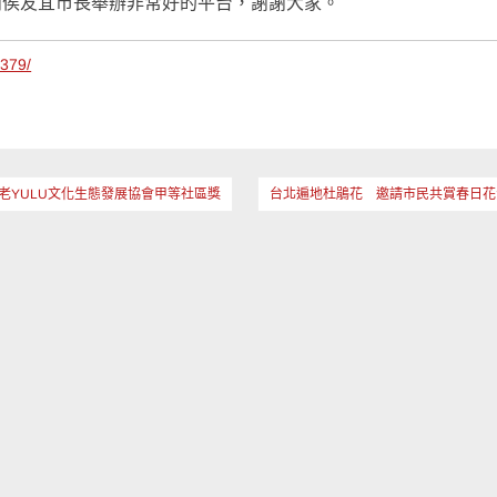
謝侯友宜市長舉辦非常好的平台，謝謝大家。
1379/
老YULU文化生態發展協會甲等社區獎
台北遍地杜鵑花 邀請市民共賞春日花