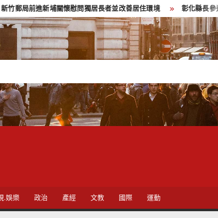
進新埔關懷慰問獨居長者並改善居住環境
彰化縣長參選人魏平政彰
視.娛樂
政治
產經
文教
國際
運動