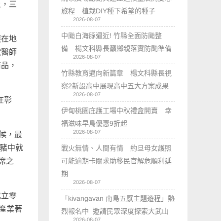
上，三
旅程 植栽DIY種下希望的種子
2026-08-07
中颱白海豚逼近! 竹縣全面防颱整
選在地
備 楊文科縣長籲鄉親落實防颱準備
獸醫師
2026-08-07
商品，
竹縣教育邁向新篇章 楊文科縣長視
察2新設高中展現高中五大方案成果
2026-08-07
在彰
伊甸桃園庇護工場中秋禮盒開賣 幸
福滋味早鳥優惠9折起
2026-08-07
候，最
頭豬中就
戰火無情、人間有情 約旦母女護照
可能逾期卡關求助移民官解危順利延
席之
期
2026-08-07
成立零
「kivangavan 南島五感主題遊程」熱
產業著
烈報名中 邀請民眾深度探索大武山
2026-08-07