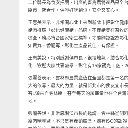
二位縣長為食安把關，出產的畜禽農特產品是全
縣市一起合作，保證好吃到位，安全又安心。
王惠美表示，非常開心北上來到新北市把彰化健
豬肉推廣「彰化健康豬」品牌，不僅豬隻在畜牧
檢查，務必符合國家衛生標準，才能夠認證為彰
如貢丸、香腸等，彰化生產品質佳、有保證。
王惠美說，特別感謝侯市長，很接地氣，結合彰化
化，歡迎大家共襄盛舉，彰化有15家觀光工廠、2
張麗善表示，雲林縣農業產值在全國都是第一名的
大的依靠、最大的力量，就是新北市的侯友宜市長
有1頭來自雲林縣，甚至每天的屠宰量也在全台灣的
地。
張麗善說，非常感謝侯市長的邀請，雲林縣從飼
瘦肉精聯盟，不只是有產銷履歷，還有ISO的認