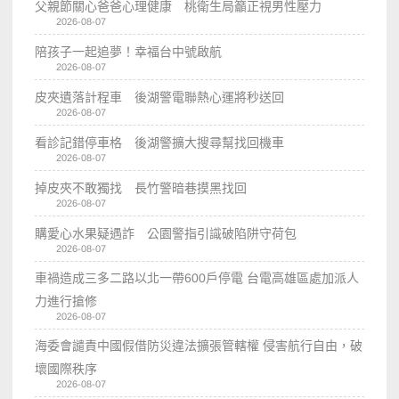
父親節關心爸爸心理健康 桃衛生局籲正視男性壓力
2026-08-07
陪孩子一起追夢！幸福台中號啟航
2026-08-07
皮夾遺落計程車 後湖警電聯熱心運將秒送回
2026-08-07
看診記錯停車格 後湖警擴大搜尋幫找回機車
2026-08-07
掉皮夾不敢獨找 長竹警暗巷摸黑找回
2026-08-07
購愛心水果疑遇詐 公園警指引識破陷阱守荷包
2026-08-07
車禍造成三多二路以北一帶600戶停電 台電高雄區處加派人
力進行搶修
2026-08-07
海委會譴責中國假借防災違法擴張管轄權 侵害航行自由，破
壞國際秩序
2026-08-07