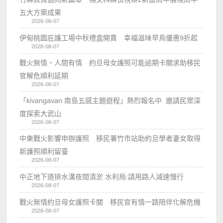
五大方案成果
2026-08-07
伊甸桃園庇護工場中秋禮盒開賣 幸福滋味早鳥優惠9折起
2026-08-07
戰火無情、人間有情 約旦母女護照可能逾期卡關求助移民
官解危順利延期
2026-08-07
「kivangavan 南島五感主題遊程」熱烈報名中 邀請民眾深
度探索大武山
2026-08-07
中東戰火影響申辦護照 移民署竹市站助約旦學者妻女取得
新護照順利留臺
2026-08-07
中正地下道排水溝夜間清淤 水利局:請用路人減速慢行
2026-08-07
戰火無情約旦母女護照卡關 移民官有情一路陪伴化解危機
2026-08-07