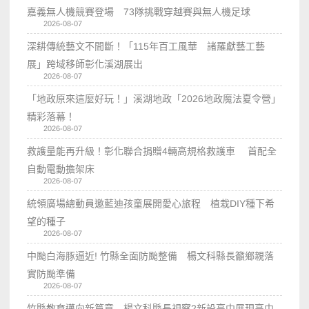
嘉義無人機競賽登場 73隊挑戰穿越賽與無人機足球
2026-08-07
深耕傳統藝文不間斷！「115年百工風華 諸羅獻藝工藝
展」跨域移師彰化溪湖展出
2026-08-07
「地政原來這麼好玩！」溪湖地政「2026地政魔法夏令營」
精彩落幕！
2026-08-07
救護量能再升級！彰化聯合捐贈4輛高規格救護車 首配全
自動電動擔架床
2026-08-07
統領廣場總動員邀藍迪孩童展開愛心旅程 植栽DIY種下希
望的種子
2026-08-07
中颱白海豚逼近! 竹縣全面防颱整備 楊文科縣長籲鄉親落
實防颱準備
2026-08-07
竹縣教育邁向新篇章 楊文科縣長視察2新設高中展現高中