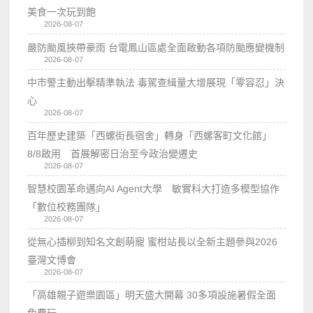
美食一次玩到飽
2026-08-07
嚴防颱風挾帶豪雨 台電鳳山區處全面啟動各項防颱應變機制
2026-08-07
中市警主動出擊精準執法 毒駕查緝量大增展現「零容忍」決
心
2026-08-07
百年歷史建築「西螺街長宿舍」轉身「西螺客町文化館」
8/8啟用 首展解密日治至今政治變遷史
2026-08-07
智慧校園革命邁向AI Agent大學 敏實科大打造多模型協作
「數位校務團隊」
2026-08-07
從無心插柳到知名文創萌寵 蜜柑站長以全新主題參與2026
臺灣文博會
2026-08-07
「高雄親子遊樂園區」明天盛大開幕 30多項設施暑假全面