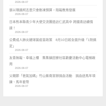
2026-08-07
張以理諷柯志恩只會刪凍預算，阻礙教育發展
2026-08-07
日本熊本縣青少年大使交流團造訪仁武高中 跨國青訪續情
誼！
2026-08-07
公費成人肺炎鏈球菌疫苗政策 8月10日起全面升級「1劑搞
定」
2026-08-07
友善無礙、幸福上樓 集集鎮田寮社區歡慶活動中心電梯啟
用
2026-08-07
父親節「爸氣加碼」竹山紫南宮辦捐血活動 捐血送馬年項
鍊、馬年套幣
2026-08-07