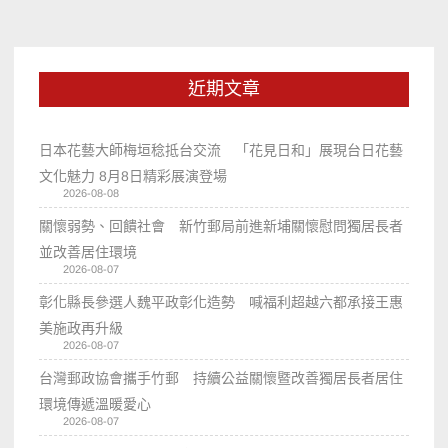
近期文章
日本花藝大師梅垣稔抵台交流 「花見日和」展現台日花藝
文化魅力 8月8日精彩展演登場
2026-08-08
關懷弱勢、回饋社會 新竹郵局前進新埔關懷慰問獨居長者
並改善居住環境
2026-08-07
彰化縣長參選人魏平政彰化造勢 喊福利超越六都承接王惠
美施政再升級
2026-08-07
台灣郵政協會攜手竹郵 持續公益關懷暨改善獨居長者居住
環境傳遞溫暖愛心
2026-08-07