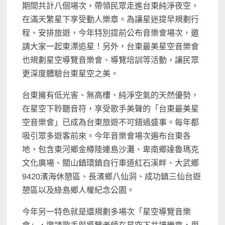
期間共計八個場次，帶領民眾走進台東純淨夜空，
在滿天繁星下享受動人樂章。為讓星迷提早規劃行
程、安排旅遊，今年特別提前公布音樂會場次，邀
請大家一起東漂追星！另外，台東最美星空音樂會
也規劃星空導覽音樂會、導覽培訓等活動，讓民眾
更深度體驗台東星空之美。
台東擁有低光害、無高樓、純淨空氣的天然優勢，
在星空下聆聽音符，享受歌手美聲的「台東最美星
空音樂會」已成為台東旅遊不可錯過盛事。每年都
吸引眾多遊客前來。今年音樂會場次遍布台東各
地，包含東河鄉金樽陸連島沙灘、卑南鄉達魯瑪克
文化廣場、關山鎮環鎮自行車道紅石溪畔、大武鄉
9420濱海休憩區、長濱鄉八仙洞、成功鎮三仙台遊
憩區以及綠島鄉人權紀念公園。
今年另一特色就是還規劃多場次「星空導覽音樂