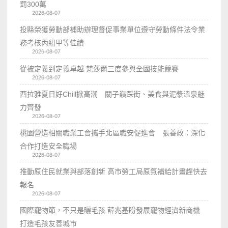
罰300萬
2026-08-07
投縣榮獲勞動部補助辦理督促事業單位遵守勞動條件法令業
務考核丙組甲等佳績
2026-08-07
從被定義到定義卓越 梵莎爾三度參與全國技能競賽
2026-08-07
西拉雅夏日好Chill掀高潮 關子嶺踩街、美食與泥漿溫泉魅
力齊發
2026-08-07
桃園營造相關職業工會攜手北區職安促進會 張善政：深化
合作打造安全職場
2026-08-07
推動原住民就業與部落創新 高市勞工局原氣補給計畫趕快去
報名
2026-08-07
國際寵物節，不只是曬毛孩 薛兆基盼發展寵物經濟新商機
打造毛孩友善城市