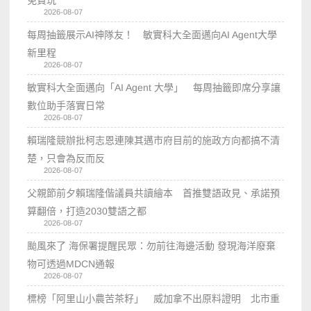
免費玩
2026-08-07
每周抽籤展示AI神隊友！ 敏實科大全面邁向AI Agent大學
新里程
2026-08-07
敏實科大全面邁向「AI Agent 大學」 每周抽籤即席分享讓
數位助手落實日常
2026-08-07
賴瑞隆競辦批柯志恩連陳其邁市府目前的施政方向都搞不清
楚，只會為反而反
2026-08-07
父親節前夕賴瑞隆偕議員共讀繪本 首推雙語政見、承諾預
算翻倍，打造2030雙語之都
2026-08-07
颱風來了 海保署提醒民眾：勿前往海邊活動 發現海洋廢棄
物可透過MDCN通報
2026-08-07
標榜「阿里山小農苦茶籽」 威加拿不出原料證明 北市重