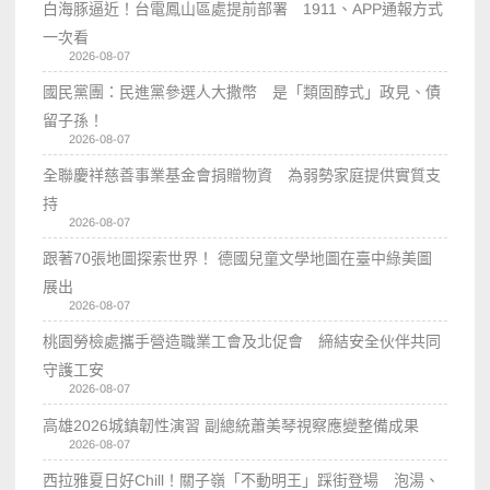
白海豚逼近！台電鳳山區處提前部署 1911、APP通報方式
一次看
2026-08-07
國民黨團：民進黨參選人大撒幣 是「類固醇式」政見、債
留子孫！
2026-08-07
全聯慶祥慈善事業基金會捐贈物資 為弱勢家庭提供實質支
持
2026-08-07
跟著70張地圖探索世界！ 德國兒童文學地圖在臺中綠美圖
展出
2026-08-07
桃園勞檢處攜手營造職業工會及北促會 締結安全伙伴共同
守護工安
2026-08-07
高雄2026城鎮韌性演習 副總統蕭美琴視察應變整備成果
2026-08-07
西拉雅夏日好Chill！關子嶺「不動明王」踩街登場 泡湯、