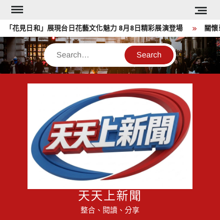
Skip
to
花見日和」展現台日花藝文化魅力 8月8日精彩展演登場
關懷弱
content
Search
天天上新聞
整合、閱讀、分享