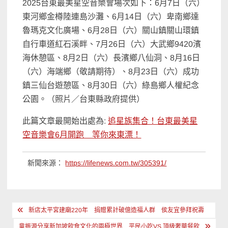
2025台東最美星空音樂會場次如下：6月7日（六）
東河鄉金樽陸連島沙灘、6月14日（六）卑南鄉達
魯瑪克文化廣場、6月28日（六）關山鎮關山環鎮
自行車道紅石溪畔、7月26日（六）大武鄉9420濱
海休憩區、8月2日（六）長濱鄉八仙洞、8月16日
（六）海端鄉（敬請期待）、8月23日（六）成功
鎮三仙台遊憩區、8月30日（六）綠島鄉人權紀念
公園。（照片／台東縣政府提供）
此篇文章最開始出處為:
追星族集合！台東最美星
空音樂會6月開跑 等你來東漂！
新聞來源：
https://lifenews.com.tw/305391/
文
新店太平宮建廟220年 捐贈累計破億造福人群 侯友宜參拜祝壽
章
童振源分享新加坡飲食文化的兩極世界 平民小吃VS.頂級奢華餐飲