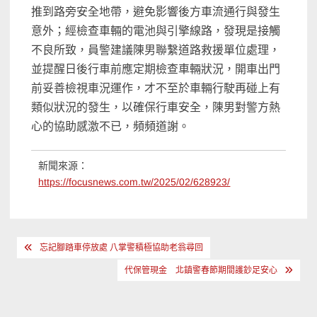
推到路旁安全地帶，避免影響後方車流通行與發生
意外；經檢查車輛的電池與引擎線路，發現是接觸
不良所致，員警建議陳男聯繫道路救援單位處理，
並提醒日後行車前應定期檢查車輛狀況，開車出門
前妥善檢視車況運作，才不至於車輛行駛再碰上有
類似狀況的發生，以確保行車安全，陳男對警方熱
心的協助感激不已，頻頻道謝。
新聞來源：
https://focusnews.com.tw/2025/02/628923/
文
忘記腳踏車停放處 八掌警積極協助老翁尋回
章
代保管現金 北鎮警春節期間護鈔足安心
導
覽