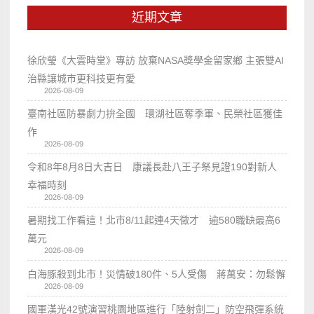
近期文章
徐欣瑩《大雲時堂》專訪 放棄NASA獎學金留家鄉 主張雙AI
治縣讓城市更科技更有愛
2026-08-09
臺南社區防暴劇力拚全國 環湖社區奪季軍、民榮社區獲佳
作
2026-08-09
令和8年8月8日大吉日 康議長赴八王子祭見證190對新人
幸福時刻
2026-08-09
暑期找工作看這！北市8/11起連4天徵才 逾580職缺最高6
萬元
2026-08-09
白海豚殺到北市！災情破180件、5人受傷 蔣萬安：勿鬆懈
2026-08-09
國軍漢光42號演習桃園地區進行「陸射劍二」防空飛彈系統