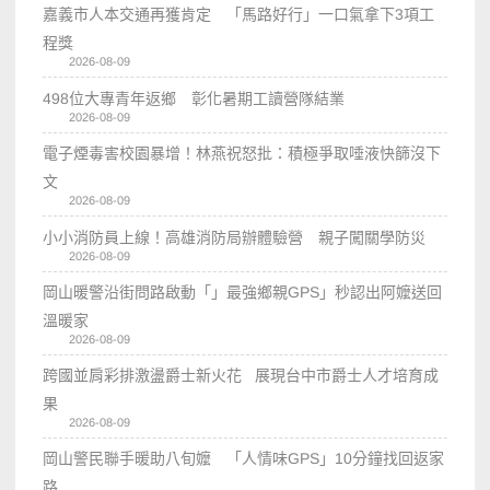
嘉義市人本交通再獲肯定 「馬路好行」一口氣拿下3項工
程獎
2026-08-09
498位大專青年返鄉 彰化暑期工讀營隊結業
2026-08-09
電子煙毒害校園暴增！林燕祝怒批：積極爭取唾液快篩沒下
文
2026-08-09
小小消防員上線！高雄消防局辦體驗營 親子闖關學防災
2026-08-09
岡山暖警沿街問路啟動「」最強鄉親GPS」秒認出阿嬤送回
溫暖家
2026-08-09
跨國並肩彩排激盪爵士新火花 展現台中市爵士人才培育成
果
2026-08-09
岡山警民聯手暖助八旬嬤 「人情味GPS」10分鐘找回返家
路