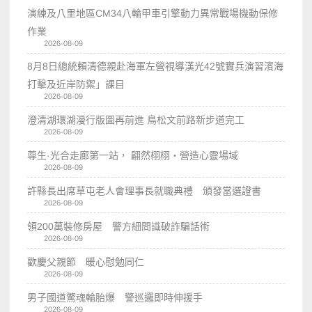
演練及八里地區CM34八輪甲車引擎動力異常戰場機動保修
作業
2026-08-09
8月8日總統賴清德親赴海軍左營視導漢光42號實兵演習濱海
打擊及近岸防禦」課目
2026-08-09
澄清湖環湖漫行版圖再前進 鳥松文前路新步道完工
2026-08-09
尊生·光合走廊第一站， 翩然栩栩・營造心靈場域
2026-08-09
許縣長出席草屯老人會理事長就職典禮 頒發當選證書
2026-08-09
領200萬裝修房屋 警方細問識破詐騙話術
2026-08-09
歡慶父親節 暖心慰勉同仁
2026-08-09
男子國道驚魂輪胎爆 警巡邏即時伸援手
2026-08-09