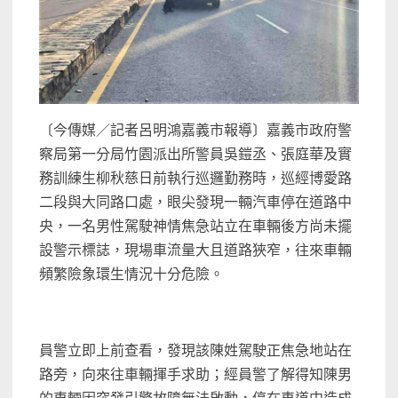
〔今傳媒／記者呂明鴻嘉義市報導〕嘉義市政府警
察局第一分局竹園派出所警員吳鎧丞、張庭華及實
務訓練生柳秋慈日前執行巡邏勤務時，巡經博愛路
二段與大同路口處，眼尖發現一輛汽車停在道路中
央，一名男性駕駛神情焦急站立在車輛後方尚未擺
設警示標誌，現場車流量大且道路狹窄，往來車輛
頻繁險象環生情況十分危險。
員警立即上前查看，發現該陳姓駕駛正焦急地站在
路旁，向來往車輛揮手求助；經員警了解得知陳男