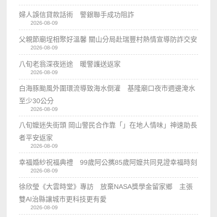
婦人誤信貸款話術 警銀聯手成功阻詐
2026-08-09
父親節廟埕相聚好溫馨 關山分局赴瑞豐村熱情宣導防詐交安
2026-08-09
八旬老翁深夜迷途 暖警護送返家
2026-08-09
白海豚颱風外圍環流導致海水倒灌 基隆廟口夜市週邊淹水
至少30公分
2026-08-09
八旬嬤迷失街頭 岡山警民合作靠「」在地人情味」神速助長
者平安返家
2026-08-09
幸福婚紗祝福典禮 99歲阿公𢹂85歲阿嬤共同見證幸福時刻
2026-08-09
徐欣瑩《大雲時堂》專訪 放棄NASA獎學金留家鄉 主張
雙AI治縣讓城市更科技更有愛
2026-08-09