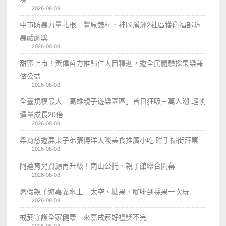
2026-08-08
中市防暴力量扎根 豐原鎌村、神岡溪洲2社區獲衛福部防
暴戲劇獎
2026-08-08
甜蜜上市！黃偉哲力推歸仁大目釋迦，邀全民體驗採果樂兼
做公益
2026-08-08
全臺規模最大「高雄親子遊樂園區」首日狂吸三萬人潮 輕軌
運量成長20倍
2026-08-08
梁育慈邀屏東子弟張博洋大啖美食推廣小吃 聯手掃街拜票
2026-08-08
阿蓮育兒資源再升級！崗山公托、親子館聯合開幕
2026-08-08
暑假親子遊嘉義水上 太空、糖果、咖啡到採果一次玩
2026-08-08
戒菸守護全家健康 來嘉戒菸好禮獎不完