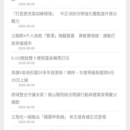
2026-08-09
「打造更完善訓練環境」 中正消防分隊強化體能提升救災
戰力
2026-08-09
父親節4千人夜跑「雙潭」嗨翻嘉義 黃敏惠鳴槍：運動打
造幸福城市
2026-08-09
8,/10開放雙十連假臺金機票訂位
2026-08-09
高雄5區地形圖20多年首更新！楠梓、左營等最新圖資8月
20日上線
2026-08-09
跨域整合守護全家！鳳山醫院結合閱讀行動與健康宣導慶父
親節
2026-08-09
立馬吃一鍋推出「團團甲魚鍋」 帝王級食補正式登場
2026-08-09