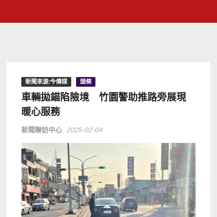
新聞來源:今傳媒
頭條
車輛拋錨陷險境 竹園警助推路旁展現
暖心服務
新聞聯訪中心
2025-02-04