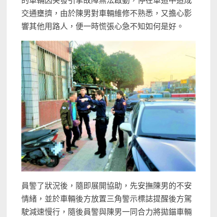
的車輛因突發引擎故障無法啟動，停在車道中造成
交通壅擠，由於陳男對車輛維修不熟悉，又擔心影
響其他用路人，便一時慌張心急不知如何是好。
員警了狀況後，隨即展開協助，先安撫陳男的不安
情緒，並於車輛後方放置三角警示標誌提醒後方駕
駛減速慢行，隨後員警與陳男一同合力將拋錨車輛