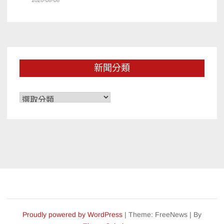
2026-08-08
新聞分類
新
聞
分
類
Proudly powered by WordPress
|
Theme: FreeNews
|
By