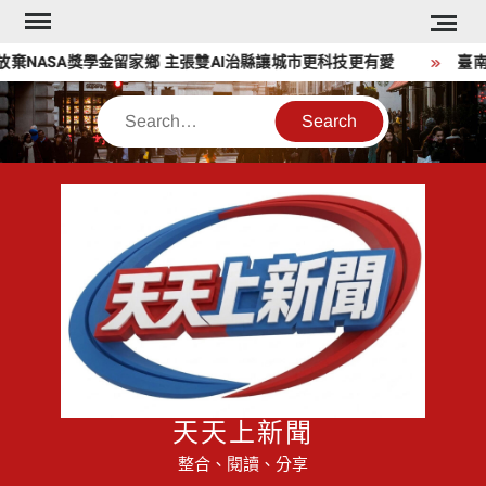
Skip
to
棄NASA獎學金留家鄉 主張雙AI治縣讓城市更科技更有愛
臺南社
content
Search
天天上新聞
整合、閱讀、分享