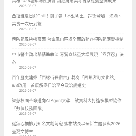
高雄2026城鎮韌性演習 副總統蕭美琴視察應變整備成果
2026-08-07
西拉雅夏日好Chill！關子嶺「不動明王」踩街登場 泡湯、
美食一次玩到飽
2026-08-07
嚴防颱風挾帶豪雨 台電鳳山區處全面啟動各項防颱應變機制
2026-08-07
中市警主動出擊精準執法 毒駕查緝量大增展現「零容忍」決
心
2026-08-07
百年歷史建築「西螺街長宿舍」轉身「西螺客町文化館」
8/8啟用 首展解密日治至今政治變遷史
2026-08-07
智慧校園革命邁向AI Agent大學 敏實科大打造多模型協作
「數位校務團隊」
2026-08-07
從無心插柳到知名文創萌寵 蜜柑站長以全新主題參與2026
臺灣文博會