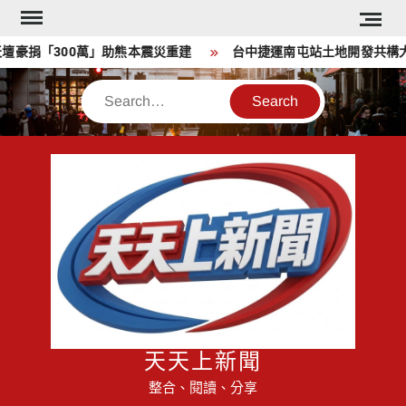
Skip
to
豪捐「300萬」助熊本震災重建
台中捷運南屯站土地開發共構大樓
content
Search
天天上新聞
整合、閱讀、分享