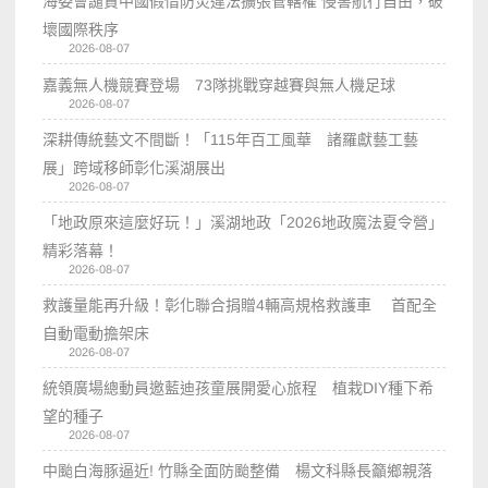
海委會譴責中國假借防災違法擴張管轄權 侵害航行自由，破
壞國際秩序
2026-08-07
嘉義無人機競賽登場 73隊挑戰穿越賽與無人機足球
2026-08-07
深耕傳統藝文不間斷！「115年百工風華 諸羅獻藝工藝
展」跨域移師彰化溪湖展出
2026-08-07
「地政原來這麼好玩！」溪湖地政「2026地政魔法夏令營」
精彩落幕！
2026-08-07
救護量能再升級！彰化聯合捐贈4輛高規格救護車 首配全
自動電動擔架床
2026-08-07
統領廣場總動員邀藍迪孩童展開愛心旅程 植栽DIY種下希
望的種子
2026-08-07
中颱白海豚逼近! 竹縣全面防颱整備 楊文科縣長籲鄉親落