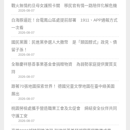
戰火無情約旦母女護照卡關 移民官有情一路陪伴化解危機
2026-08-07
白海豚逼近！台電鳳山區處提前部署 1911、APP通報方式
一次看
2026-08-07
國民黨團：民進黨參選人大撒幣 是「類固醇式」政見、債
留子孫！
2026-08-07
全聯慶祥慈善事業基金會捐贈物資 為弱勢家庭提供實質支
持
2026-08-07
跟著70張地圖探索世界！ 德國兒童文學地圖在臺中綠美圖
展出
2026-08-07
桃園勞檢處攜手營造職業工會及北促會 締結安全伙伴共同
守護工安
2026-08-07