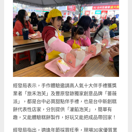
經發局表示，手作體驗邀請高人氣十大伴手禮獲獎
業者「旅禾泡芙」及豐原發跡獨家創意品牌「薔薇
派」，都是台中必買甜點伴手禮，也是台中新創糕
餅代表性店家，分別提供「灌餡泡芙」，簡單有
趣，又能體驗糕餅製作，好玩又能把成品帶回家！
經發局指出，適逢年節採買旺季，現場30家優質業