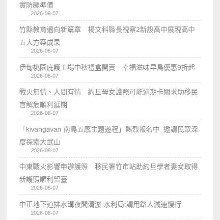
實防颱準備
2026-08-07
竹縣教育邁向新篇章 楊文科縣長視察2新設高中展現高中
五大方案成果
2026-08-07
伊甸桃園庇護工場中秋禮盒開賣 幸福滋味早鳥優惠9折起
2026-08-07
戰火無情、人間有情 約旦母女護照可能逾期卡關求助移民
官解危順利延期
2026-08-07
「kivangavan 南島五感主題遊程」熱烈報名中 邀請民眾深
度探索大武山
2026-08-07
中東戰火影響申辦護照 移民署竹市站助約旦學者妻女取得
新護照順利留臺
2026-08-07
中正地下道排水溝夜間清淤 水利局:請用路人減速慢行
2026-08-07