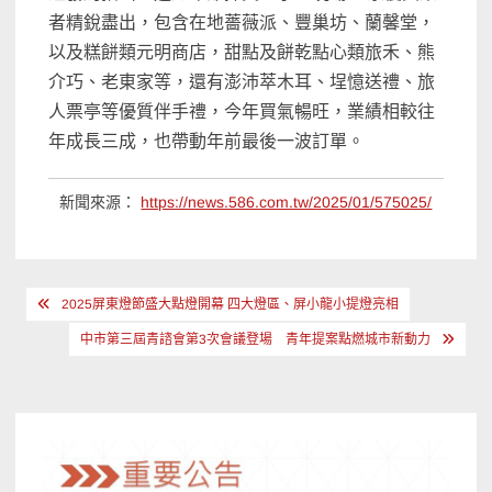
者精銳盡出，包含在地薔薇派、豐巢坊、蘭馨堂，
以及糕餅類元明商店，甜點及餅乾點心類旅禾、熊
介巧、老東家等，還有澎沛萃木耳、埕憶送禮、旅
人票亭等優質伴手禮，今年買氣暢旺，業績相較往
年成長三成，也帶動年前最後一波訂單。
新聞來源：
https://news.586.com.tw/2025/01/575025/
文
2025屏東燈節盛大點燈開幕 四大燈區、屏小龍小提燈亮相
章
中市第三屆青諮會第3次會議登場 青年提案點燃城市新動力
導
覽