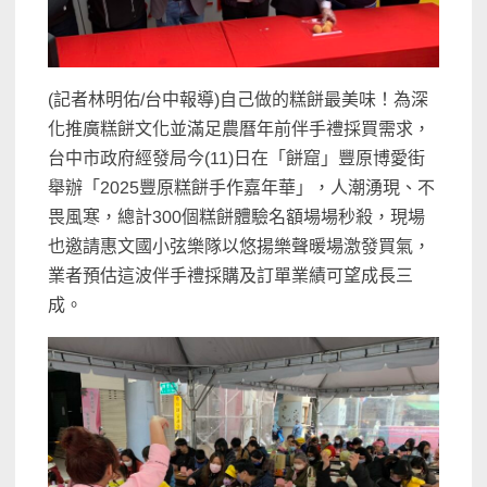
(記者林明佑/台中報導)自己做的糕餅最美味！為深
化推廣糕餅文化並滿足農曆年前伴手禮採買需求，
台中市政府經發局今(11)日在「餅窟」豐原博愛街
舉辦「2025豐原糕餅手作嘉年華」，人潮湧現、不
畏風寒，總計300個糕餅體驗名額場場秒殺，現場
也邀請惠文國小弦樂隊以悠揚樂聲暖場激發買氣，
業者預估這波伴手禮採購及訂單業績可望成長三
成。