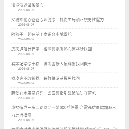
環境傳遞溫暖愛心
2026-08-07
父親節關心爸爸心理健康 桃衛生局籲正視男性壓力
2026-08-07
陪孩子一起追夢！幸福台中號啟航
2026-08-07
皮夾遺落計程車 後湖警電聯熱心運將秒送回
2026-08-07
看診記錯停車格 後湖警擴大搜尋幫找回機車
2026-08-07
掉皮夾不敢獨找 長竹警暗巷摸黑找回
2026-08-07
購愛心水果疑遇詐 公園警指引識破陷阱守荷包
2026-08-07
車禍造成三多二路以北一帶600戶停電 台電高雄區處加派人
力進行搶修
2026-08-07