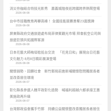
2026-08-08
消災夯枷結合特技光影秀 嘉義城隍夜巡跨國跨界熱鬧登場
2026-08-08
台中市技職教育再攀高峰！ 全國技能競賽勇奪23面獎牌
2026-08-08
屏東縣政府交通旅遊處布局菲律賓觀光市場 拜會航空公司與
旅遊巨頭共拓國際客源
2026-08-08
日本花藝大師梅垣稔抵台交流 「花見日和」展現台日花藝
文化魅力 8月8日精彩展演登場
2026-08-08
關懷弱勢、回饋社會 新竹郵局前進新埔關懷慰問獨居長者
並改善居住環境
2026-08-07
彰化縣長參選人魏平政彰化造勢 喊福利超越六都承接王惠
美施政再升級
2026-08-07
台灣郵政協會攜手竹郵 持續公益關懷暨改善獨居長者居住