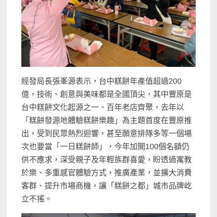
經發局長張峯源表示，台中糕餅年產值超過200
億，技術、創意與美味都是全國頂尖，其中豐原是
台中糕餅文化起源之一、百年老店齊聚，去年以
「糕餅發源地體驗糕餅樂趣」為主題首度在豐原推
出，受到民眾熱烈迴響，甚至願意排隊多等一個場
次也要當「一日糕餅師」，今年加開100個名額仍
供不應求，深受親子及年輕族群喜愛，盼透過寓教
於樂、多重感官體驗方式，推廣產業，並擴大消費
客群、提升市場商機，讓「糕餅之都」城市品牌屹
立不搖。