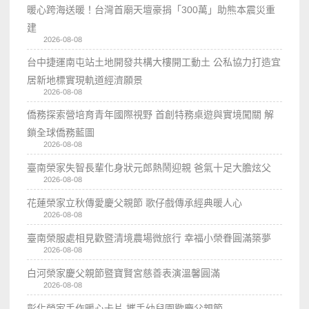
暖心跨海送暖！台灣首廟天壇豪捐「300萬」助熊本震災重
建
2026-08-08
台中捷運南屯站土地開發共構大樓開工動土 公私協力打造宜
居新地標實現軌道經濟願景
2026-08-08
僑務探索營培育青年國際視野 首創特務桌遊與實境闖關 解
鎖全球僑務藍圖
2026-08-08
臺南榮家失智長輩化身狀元郎熱鬧迎親 爸氣十足大膽炫父
2026-08-08
花蓮榮家立秋傳愛慶父親節 歌仔戲傳承經典暖人心
2026-08-08
臺南榮服處相見歡暨清境農場微旅行 幸福小榮眷圓滿築夢
2026-08-08
白河榮家慶父親節暨寶賢宮慈善表演溫馨圓滿
2026-08-08
彰化榮家手作暖心卡片 攜手幼兒園歡慶父親節