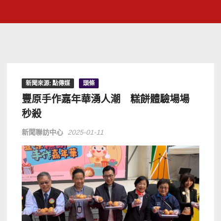
新聞來源: 點傳媒
頭條
豐原手作嘉年華湧人潮 糕餅體驗場場
秒殺
新聞聯訪中心
2025-01-11