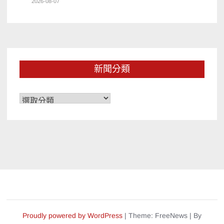
2026-08-07
新聞分類
新
聞
分
類
Proudly powered by WordPress
|
Theme: FreeNews
|
By