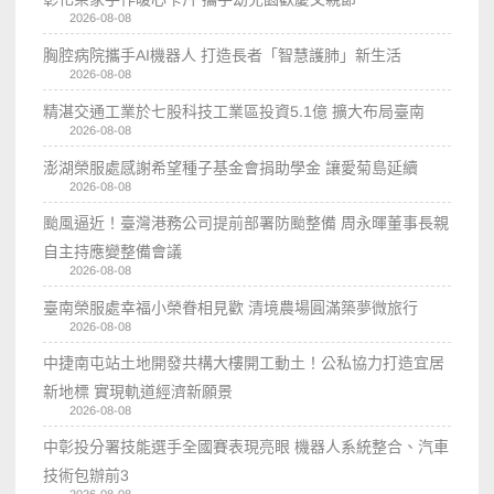
2026-08-08
胸腔病院攜手AI機器人 打造長者「智慧護肺」新生活
2026-08-08
精湛交通工業於七股科技工業區投資5.1億 擴大布局臺南
2026-08-08
澎湖榮服處感謝希望種子基金會捐助學金 讓愛菊島延續
2026-08-08
颱風逼近！臺灣港務公司提前部署防颱整備 周永暉董事長親
自主持應變整備會議
2026-08-08
臺南榮服處幸福小榮眷相見歡 清境農場圓滿築夢微旅行
2026-08-08
中捷南屯站土地開發共構大樓開工動土！公私協力打造宜居
新地標 實現軌道經濟新願景
2026-08-08
中彰投分署技能選手全國賽表現亮眼 機器人系統整合、汽車
技術包辦前3