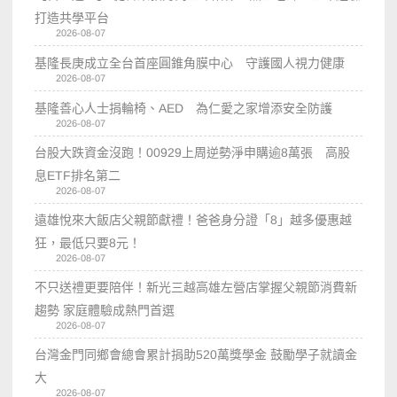
打造共學平台
2026-08-07
基隆長庚成立全台首座圓錐角膜中心 守護國人視力健康
2026-08-07
基隆善心人士捐輪椅、AED 為仁愛之家增添安全防護
2026-08-07
台股大跌資金沒跑！00929上周逆勢淨申購逾8萬張 高股
息ETF排名第二
2026-08-07
遠雄悅來大飯店父親節獻禮！爸爸身分證「8」越多優惠越
狂，最低只要8元！
2026-08-07
不只送禮更要陪伴！新光三越高雄左營店掌握父親節消費新
趨勢 家庭體驗成熱門首選
2026-08-07
台灣金門同鄉會總會累計捐助520萬獎學金 鼓勵學子就讀金
大
2026-08-07