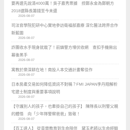
要再選先說清4000萬！吳子嘉秀票據 控鄭永金為鄭朝方
2018選縣長籌錢至今未還
2026-08-07
司法官學院犯研中心實地參訪衛福部嘉療 深化醫法跨界合作
新藍圖
2026-08-07
詐團收水手現身就栽了！前鎮警方埋伏收網 查扣手機揪出
幕後黑手
2026-08-07
寓教於樂深耕在地！南投人本交通計畫奪佳作
2026-08-07
日本房產交易如何降低資訊不對稱？FMI JAPAN李丹翔解析
宅建士制度與重要事項說明
2026-08-07
【守護別人的孩子，也牽掛自己的孩子】 陳隊長以刑警父親
的體悟 向「少年隊警察爸爸」致敬！
2026-08-07
【百工達人】 從音樂教育到生命陪伴 黛玉老師以生命經驗