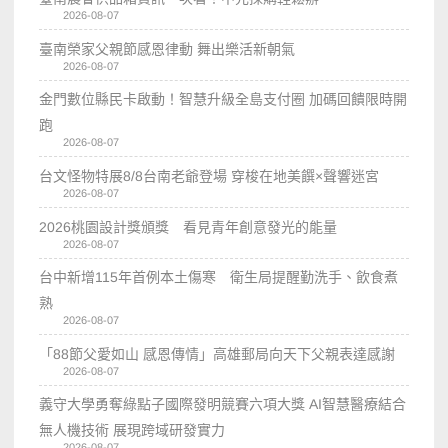
2026-08-07
臺南榮家父親節感恩律動 舞出樂活新朝氣
2026-08-07
金門數位縣民卡啟動！智慧升級全島支付圈 加碼回饋限時開
跑
2026-08-07
台文怪物特展8/8台南老爺登場 穿梭在地美饌×聲響迷宮
2026-08-07
2026桃園設計獎頒獎 看見青年創意發光的能量
2026-08-07
台中新增115年首例本土傷寒 衛生局提醒勤洗手、飲食煮
熟
2026-08-07
「88節父愛如山 感恩傳情」高雄郵局向天下父親表達感謝
2026-08-07
義守大學勇奪綠點子國際發明競賽六項大獎 AI智慧醫療結合
無人機技術 展現跨域研發實力
2026-08-07