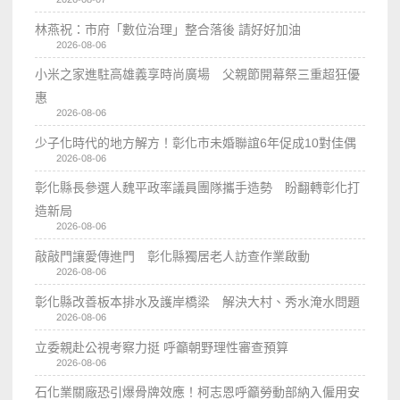
林燕祝：市府「數位治理」整合落後 請好好加油
2026-08-06
小米之家進駐高雄義享時尚廣場 父親節開幕祭三重超狂優
惠
2026-08-06
少子化時代的地方解方！彰化市未婚聯誼6年促成10對佳偶
2026-08-06
彰化縣長參選人魏平政率議員團隊攜手造勢 盼翻轉彰化打
造新局
2026-08-06
敲敲門讓愛傳進門 彰化縣獨居老人訪查作業啟動
2026-08-06
彰化縣改善板本排水及護岸橋梁 解決大村、秀水淹水問題
2026-08-06
立委親赴公視考察力挺 呼籲朝野理性審查預算
2026-08-06
石化業關廠恐引爆骨牌效應！柯志恩呼籲勞動部納入僱用安