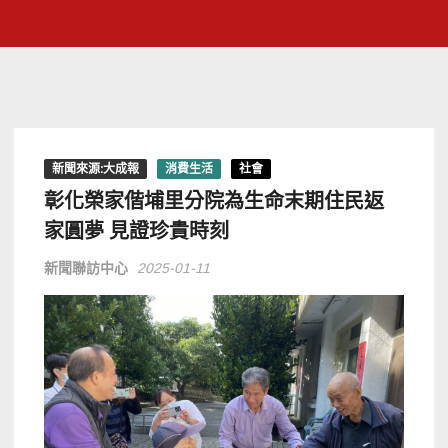
新聞來源:大成報
消費生活
社會
彰化榮家偕埔里分院為生命末期住民返
家圓夢 見證珍貴時刻
新聞聯訪中心
2025-01-11