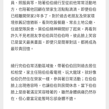
員、照服員等，陪著伯伯繞行至從前他常常活動地
方，也陪著他回顧在榮家生活點點滴滴，即便伯伯
已經離開榮家2年多了，對於過去老朋友及榮家環
境依舊記憶猶新，看到吃飯餐廳、常去土地公廟、
住過堂隊房舍，葉伯伯精神瞬間好了起來，再看到
許久不見老朋友李伯伯與范伯伯時，彼此臉上笑容
已是當天最美畫面，即便只是簡單對話，都將成為
最珍貴回憶。
繞行完伯伯常活動區域後，帶著伯伯回到過去居住
松柏堂，家主任陪伯伯看電視、玩大龍球，就好像
伯伯仍然住在榮家一樣，參與著日常活動；在伯伯
臉上出現倦容時，也讓伯伯到房間休息，當下伯伯
臉上是掛著滿足笑容睡著的，雖然身體病痛仍然存
在，但心靈富足能暫時忘卻身體不適。