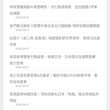
林政賢籲推動AI普惠轉型、活化舊城商圈 促加速國1甲東
段規劃
2026-08-07
金門數位縣民卡智慧升級全島支付圈啟動 限時加碼回饋開跑
2026-08-07
紀錄片《金三角 孤軍淚》桃園電影節世界首映 兩場次迅速
完售
2026-08-07
桃青創博覽會生醫論壇、泰國交流、日本媒合及國際競賽
接力登場
2026-08-07
瑞士百達資產管理8月展望！偏好中國以外的新興市場 看
好這些產業
2026-08-07
居酒屋美味搬回家！頂呱呱聯名日本「角瓶」推出角嗨尬炸
物組
2026-08-07