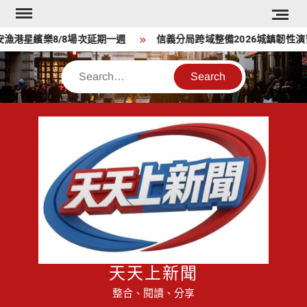
Skip
to
星繽樂8/8場次延期一週
信義分局跨域整備2026城鎮韌性演習
content
Search
天天上新聞
整合、閱讀、分享