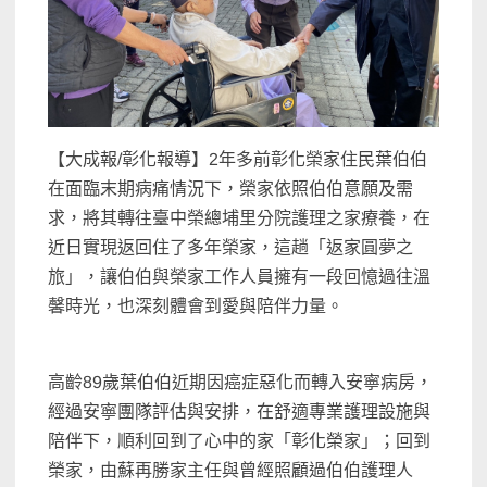
【大成報/彰化報導】2年多前彰化榮家住民葉伯伯
在面臨末期病痛情況下，榮家依照伯伯意願及需
求，將其轉往臺中榮總埔里分院護理之家療養，在
近日實現返回住了多年榮家，這趟「返家圓夢之
旅」，讓伯伯與榮家工作人員擁有一段回憶過往溫
馨時光，也深刻體會到愛與陪伴力量。
高齡89歲葉伯伯近期因癌症惡化而轉入安寧病房，
經過安寧團隊評估與安排，在舒適專業護理設施與
陪伴下，順利回到了心中的家「彰化榮家」；回到
榮家，由蘇再勝家主任與曾經照顧過伯伯護理人