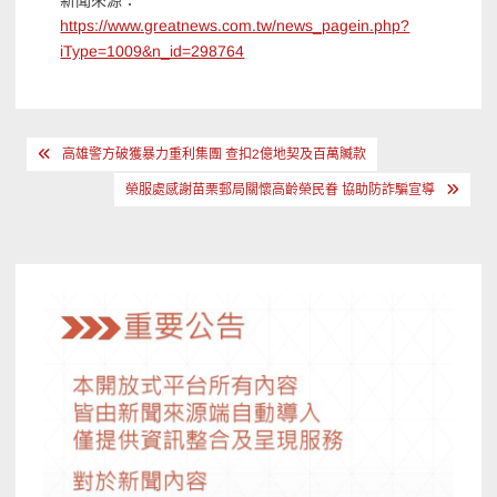
新聞來源：
https://www.greatnews.com.tw/news_pagein.php?
iType=1009&n_id=298764
文
高雄警方破獲暴力重利集團 查扣2億地契及百萬贓款
章
榮服處感謝苗栗郵局關懷高齡榮民眷 協助防詐騙宣導
導
覽