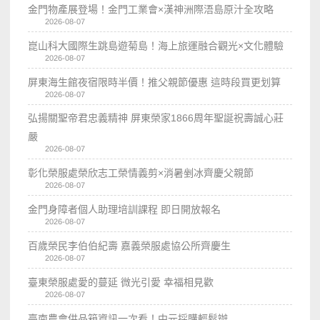
金門物產展登場！金門工業會×漢神洲際浯島原汁全攻略
2026-08-07
崑山科大國際生跳島遊菊島！海上旅運融合觀光×文化體驗
2026-08-07
屏東海生館夜宿限時半價！推父親節優惠 這時段買更划算
2026-08-07
弘揚關聖帝君忠義精神 屏東榮家1866周年聖誕祝壽誠心莊
嚴
2026-08-07
彰化榮服處榮欣志工榮情義剪×消暑剉冰齊慶父親節
2026-08-07
金門身障者個人助理培訓課程 即日開放報名
2026-08-07
百歲榮民李伯伯紀壽 嘉義榮服處協公所齊慶生
2026-08-07
臺東榮服處愛的蔓延 微光引愛 幸福相見歡
2026-08-07
臺南農會供品箱資訊一次看！中元採購輕鬆辦