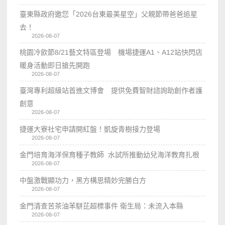
臺東縣政府邀您「2026台東最美星空」父親節帶爸爸追星
去！
2026-08-07
桃園冷飲節8/21藝文特區登場 機場捷運A1、A12站快閃店
暖身活動即日搶先開跑
2026-08-07
臺灣專利超級站首進文博會 提供免費智財諮詢助創作者護
創意
2026-08-07
捷運大寮社宅申請開紅盤！凱旋青樹接力登場
2026-08-07
金門培育海洋保育種子教師 水試所推動幼兒海洋教育扎根
2026-08-07
中盤激戰顯功力，黑方構思精妙完勝白方
2026-08-07
金門清查苦茶油苯駢芘超標事件 衛生局：未流入本縣
2026-08-07