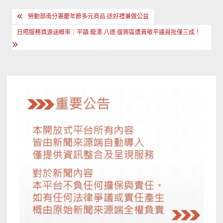
文
勞動部南分署慶年節多元商品 送好禮兼做公益
章
日照服務資源涵概率｜平鎮.龍潭.八德.復興區遭黃敬平議員批僅三成！
導
覽