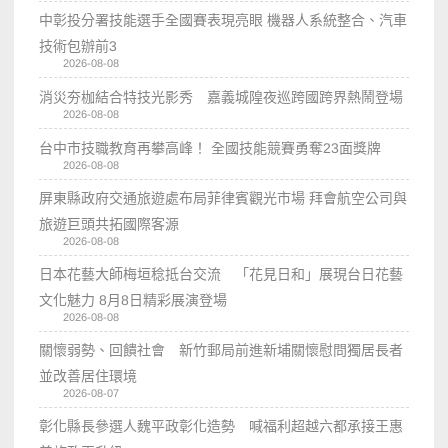
中彰投分署技能選手全國賽表現亮眼 機器人系統整合、汽車
技術包辦前3
2026-08-08
消災夯枷結合特技光影秀 嘉義城隍夜巡跨國跨界熱鬧登場
2026-08-08
台中市技職教育再攀高峰！ 全國技能競賽勇奪23面獎牌
2026-08-08
屏東縣政府交通旅遊處布局菲律賓觀光市場 拜會航空公司與
旅遊巨頭共拓國際客源
2026-08-08
日本花藝大師梅垣稔抵台交流 「花見日和」展現台日花藝
文化魅力 8月8日精彩展演登場
2026-08-08
關懷弱勢、回饋社會 新竹郵局前進新埔關懷慰問獨居長者
並改善居住環境
2026-08-07
彰化縣長參選人魏平政彰化造勢 喊福利超越六都承接王惠