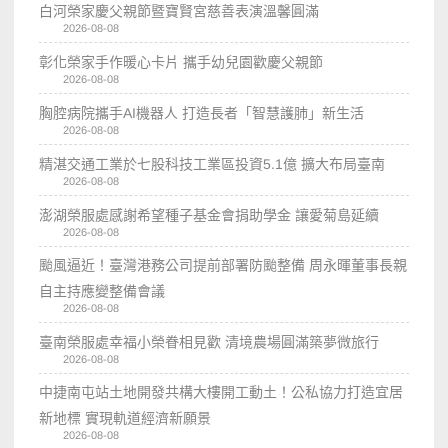
白河榮家慶父親節暨寶賢宮慈善表演溫馨圓滿
2026-08-08
彰化榮家手作暖心卡片 攜手幼兒園歡慶父親節
2026-08-08
胸腔病院攜手AI機器人 打造長者「智慧護肺」新生活
2026-08-08
精湛交通工業於七股科技工業區投資5.1億 擴大布局臺南
2026-08-08
澎湖榮服處感謝希望種子基金會捐助學金 讓愛菊島延續
2026-08-08
颱風逼近！臺灣港務公司提前部署防颱整備 周永暉董事長親
自主持應變整備會議
2026-08-08
臺南榮服處幸福小榮眷相見歡 清境農場圓滿築夢微旅行
2026-08-08
中捷南屯站土地開發共構大樓開工動土！公私協力打造宜居
新地標 實現軌道經濟新願景
2026-08-08