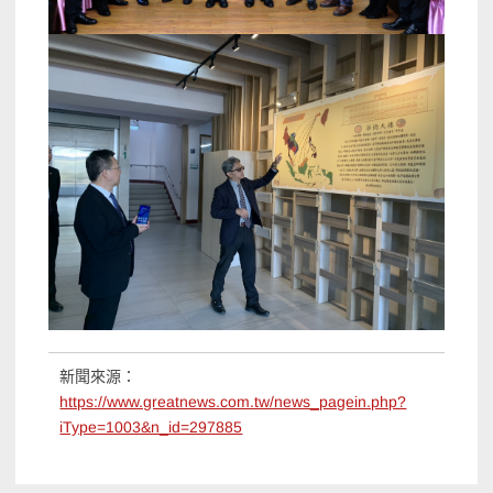
新聞來源：
https://www.greatnews.com.tw/news_pagein.php?
iType=1003&n_id=297885