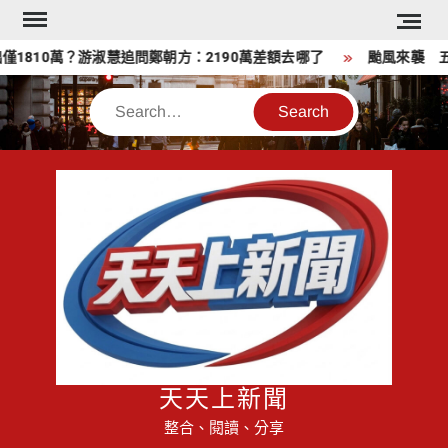
Skip
to
810萬？游淑慧追問鄭朝方：2190萬差額去哪了
颱風來襲 五峰
content
Search
天天上新聞
整合、閱讀、分享