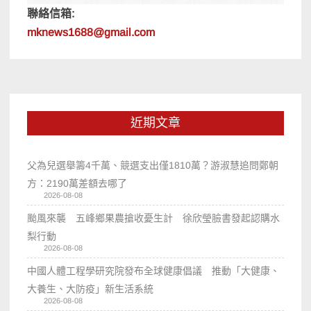
聯絡信箱:
mknews1688@gmail.com
近期文章
父為兒選舉籌4千萬、競選支出僅1810萬？游淑慧追問鄭朝
方：2190萬差額去哪了
2026-08-08
颱風來襲 五峰鄉果農搶收憂生計 徐欣瑩臉書發起認購水
梨行動
2026-08-08
中國人體工程學研究院發布全球健康倡議 推動「大健康、
大養生、大防疫」新生活系統
2026-08-08