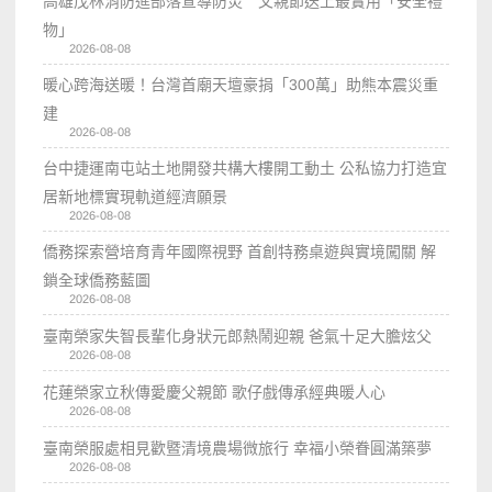
高雄茂林消防進部落宣導防災 父親節送上最實用「安全禮
物」
2026-08-08
暖心跨海送暖！台灣首廟天壇豪捐「300萬」助熊本震災重
建
2026-08-08
台中捷運南屯站土地開發共構大樓開工動土 公私協力打造宜
居新地標實現軌道經濟願景
2026-08-08
僑務探索營培育青年國際視野 首創特務桌遊與實境闖關 解
鎖全球僑務藍圖
2026-08-08
臺南榮家失智長輩化身狀元郎熱鬧迎親 爸氣十足大膽炫父
2026-08-08
花蓮榮家立秋傳愛慶父親節 歌仔戲傳承經典暖人心
2026-08-08
臺南榮服處相見歡暨清境農場微旅行 幸福小榮眷圓滿築夢
2026-08-08