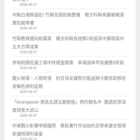
2026-08-07
中颱白海豚逼近! 竹縣全面防颱整備 楊文科縣長籲鄉親落
實防颱準備
2026-08-07
竹縣教育邁向新篇章 楊文科縣長視察2新設高中展現高中
五大方案成果
2026-08-07
伊甸桃園庇護工場中秋禮盒開賣 幸福滋味早鳥優惠9折起
2026-08-07
戰火無情、人間有情 約旦母女護照可能逾期卡關求助移民
官解危順利延期
2026-08-07
「kivangavan 南島五感主題遊程」熱烈報名中 邀請民眾深
度探索大武山
2026-08-07
中東戰火影響申辦護照 移民署竹市站助約旦學者妻女取得
新護照順利留臺
2026-08-07