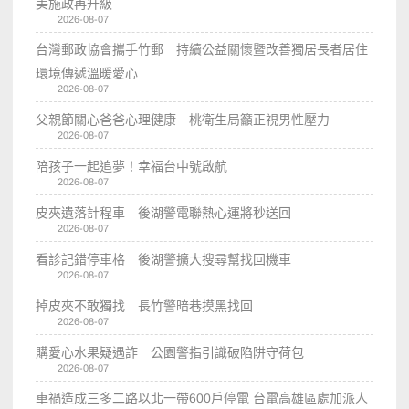
美施政再升級
2026-08-07
台灣郵政協會攜手竹郵 持續公益關懷暨改善獨居長者居住
環境傳遞溫暖愛心
2026-08-07
父親節關心爸爸心理健康 桃衛生局籲正視男性壓力
2026-08-07
陪孩子一起追夢！幸福台中號啟航
2026-08-07
皮夾遺落計程車 後湖警電聯熱心運將秒送回
2026-08-07
看診記錯停車格 後湖警擴大搜尋幫找回機車
2026-08-07
掉皮夾不敢獨找 長竹警暗巷摸黑找回
2026-08-07
購愛心水果疑遇詐 公園警指引識破陷阱守荷包
2026-08-07
車禍造成三多二路以北一帶600戶停電 台電高雄區處加派人