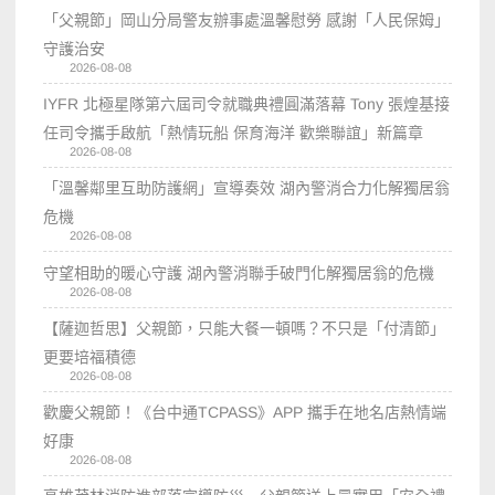
「父親節」岡山分局警友辦事處溫馨慰勞 感謝「人民保姆」
守護治安
2026-08-08
IYFR 北極星隊第六屆司令就職典禮圓滿落幕 Tony 張煌基接
任司令攜手啟航「熱情玩船 保育海洋 歡樂聯誼」新篇章
2026-08-08
「溫馨鄰里互助防護網」宣導奏效 湖內警消合力化解獨居翁
危機
2026-08-08
守望相助的暖心守護 湖內警消聯手破門化解獨居翁的危機
2026-08-08
【薩迦哲思】父親節，只能大餐一頓嗎？不只是「付清節」
更要培福積德
2026-08-08
歡慶父親節！《台中通TCPASS》APP 攜手在地名店熱情端
好康
2026-08-08