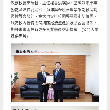
政副校長高瑞新、主任祕書洪瑛鈞、國際暨兩岸事
務處國際長翁瑞宏、海洋與邊境管理學系副教授劉
燈鐘等會談外，金大也安排校園導覽員走訪校園，
欣賞校內獨特馬背與燕尾造型建築及裝置藝術等，
期許未來兩校有更多實質學術交流機會。(金門大學
提供照片)