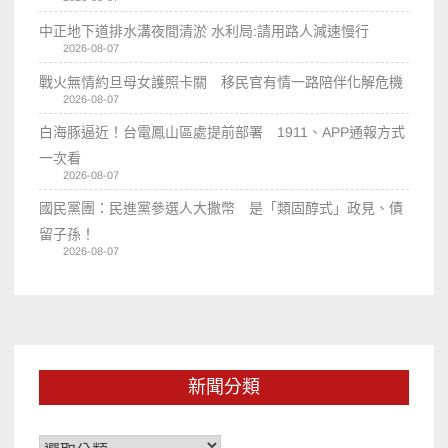
中正地下道排水溝夜間清淤 水利局:請用路人減速慢行
2026-08-07
戰火無情約旦母女護照卡關 移民官有情一路陪伴化解危機
2026-08-07
白海豚逼近！台電鳳山區處提前部署 1911、APP通報方式
一次看
2026-08-07
國民黨團：民進黨參選人大撒幣 是「類固醇式」政見、債
留子孫！
2026-08-07
新聞分類
新