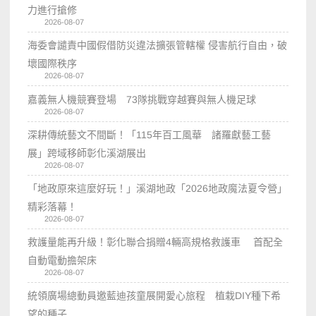
力進行搶修
2026-08-07
海委會譴責中國假借防災違法擴張管轄權 侵害航行自由，破
壞國際秩序
2026-08-07
嘉義無人機競賽登場 73隊挑戰穿越賽與無人機足球
2026-08-07
深耕傳統藝文不間斷！「115年百工風華 諸羅獻藝工藝
展」跨域移師彰化溪湖展出
2026-08-07
「地政原來這麼好玩！」溪湖地政「2026地政魔法夏令營」
精彩落幕！
2026-08-07
救護量能再升級！彰化聯合捐贈4輛高規格救護車 首配全
自動電動擔架床
2026-08-07
統領廣場總動員邀藍迪孩童展開愛心旅程 植栽DIY種下希
望的種子