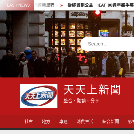
Skip
萬人保經新里程
FLASH NEWS
從經貿到公益 IEAT 80週年攜手募272萬元支持
to
content
Search
天天上新聞
整合、閱讀、分享
社會
地方
專題
消費生活
綜合新聞
影