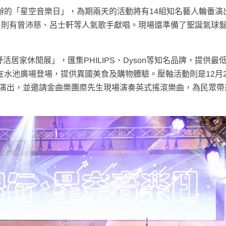
舉辦的「星空音樂日」，為期兩天的活動將有14組知名藝人輪番演
日則有曾沛慈、呂士軒等人氣歌手獻唱。現場還準備了聖誕氣球
活居家休閒展」，匯集PHILIPS、Dyson等知名品牌，提供最
將在水池廣場登場，提供異國美食及購物體驗。壓軸活動則是12月2
波波演出，並邀請金曲樂團糜先生現場演奏英式搖滾樂曲，為民眾帶