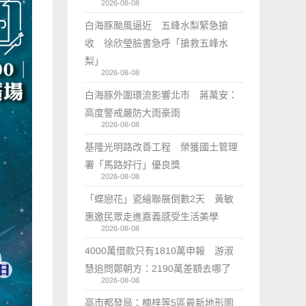
2026-08-08
白海豚颱風逼近 五峰水梨緊急搶
收 徐欣瑩臉書急呼「搶救五峰水
梨」
2026-08-08
白海豚外圍環流影響北市 蔣萬安：
高度警戒嚴防大雨豪雨
2026-08-08
基隆光明路改善工程 榮獲國土管理
署「馬路好行」優良獎
2026-08-08
「蝶戀花」瓷繪聯展倒數2天 黃敏
惠邀民眾走進嘉義感受生活美學
2026-08-08
4000萬借款只有1810萬申報 游淑
慧追問鄭朝方：2190萬差額去哪了
2026-08-08
高市都發局：楠梓等5區最新地形圖