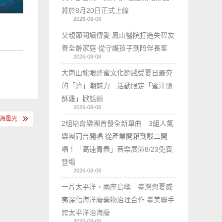
將於8月20日正式上線
2026-08-08
父親節閱讀傳愛 鳳山醫院打造失智友
善全齡家庭 從守護孩子到陪伴長輩
2026-08-08
大崗山龍眼蜂蜜文化節感受夏日最夯
的「蜂」潮魅力 活動限定「蜜汁鹽
酥雞」掀話題
2026-08-08
山海風光
2組培育樂團首發全新單曲 3組人氣
樂團同台開唱 從產業開箱到駁二開
唱！「高速青春」音樂展演8/23免費
登場
2026-08-08
一片太平洋、兩座島嶼 臺灣與夏威
夷深化海洋廢棄物治理合作 臺美聯手
跨太平洋治海廢
2026-08-08