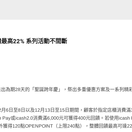
饋最高22% 系列活動不間斷
1日推出為期28天的「聖誕跨年慶」，祭出多重優惠方案及一系列精
6日至8日以及12月13日至15日期間，顧客於指定店櫃消費滿3,
y或icash2.0消費滿6,000元可獲得400元回饋。若使用icash 
獲得120點OPENPOINT（上限240點），整體回饋最高可達2