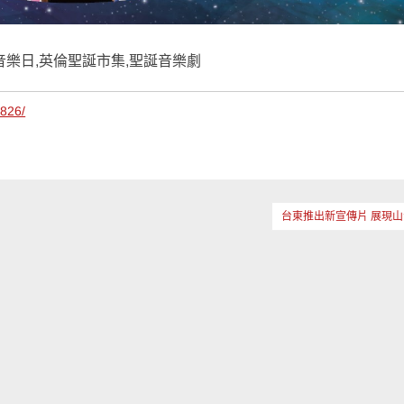
音樂日,英倫聖誕市集,聖誕音樂劇
9826/
台東推出新宣傳片 展現