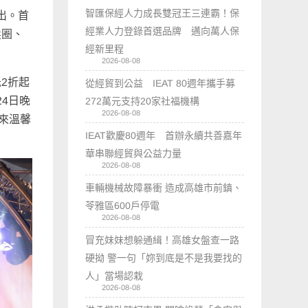
智匯保經人力成長雙冠王三連霸！保
出。首
經業人力登錄首選品牌 邁向萬人保
髮圈、
經新里程
2026-08-08
低2折起
從經貿到公益 IEAT 80週年攜手募
4日晚
272萬元支持20家社福機構
2026-08-08
來溫馨
IEAT歡慶80週年 首辦永續共善嘉年
華串聯經貿與公益力量
2026-08-08
車輛機械故障暴衝 造成高雄市前鎮、
苓雅區600戶停電
2026-08-08
冒充妹妹想躲通緝！高雄女盤查一路
硬拗 警一句「妳到底是不是我要找的
人」當場認栽
2026-08-08