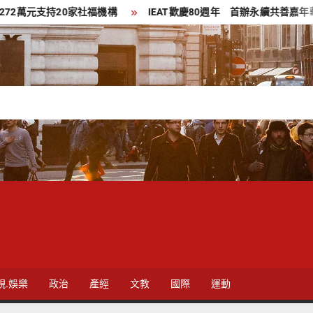
20家社福機構
IEAT歡慶80週年 首辦永續共善嘉年華串聯經貿與
視.娛樂
政治
產經
文教
國際
運動