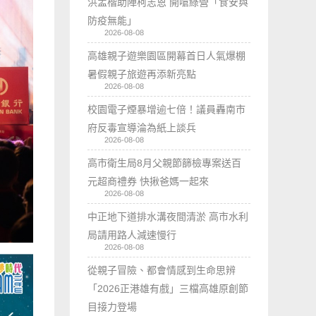
洪孟楷助陣柯志恩 開嗆綠營「食安與
防疫無能」
2026-08-08
高雄親子遊樂園區開幕首日人氣爆棚
暑假親子旅遊再添新亮點
2026-08-08
校園電子煙暴增逾七倍！議員轟南市
府反毒宣導淪為紙上談兵
2026-08-08
高市衛生局8月父親節篩檢專案送百
元超商禮券 快揪爸媽一起來
2026-08-08
中正地下道排水溝夜間清淤 高市水利
局請用路人減速慢行
2026-08-08
從親子冒險、都會情感到生命思辨
「2026正港雄有戲」三檔高雄原創節
目接力登場