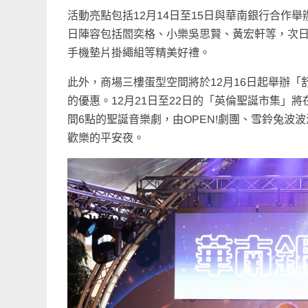
活動亮點包括12月14日至15日與華南銀行合作
日陣容包括閻奕格、小樂吳思賢、黃宏軒等，次
手機墊片掛繩組等精美好禮。
此外，商場三樓蛋型空間將於12月16日起舉辦「舒
的優惠。12月21日至22日的「英倫聖誕市集」
間6點的聖誕音樂劇，由OPEN!劇團、雪鈴兔
歡樂的平安夜。