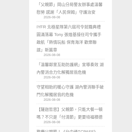
「父親節」岡山分局警友辦事處溫馨
慰勞 感謝「人民保姆」守護治安
2026-08-08
IYFR 北極星隊第六屆司令就職典禮
圓滿落幕 Tony 張煌基接任司令攜手
啟航「熱情玩船 保育海洋 歡樂聯
誼」新篇章
2026-08-08
「溫馨鄰里互助防護網」宣導奏效 湖
內警消合力化解獨居翁危機
2026-08-08
守望相助的暖心守護 湖內警消聯手破
門化解獨居翁的危機
2026-08-08
【薩迦哲思】父親節，只能大餐一頓
嗎？不只是「付清節」更要培福積德
2026-08-08
歡慶父親節！《台中通TCPASS》