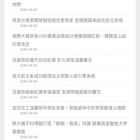
地標
2026-08-06
筑音古箏樂團琴韻悠揚佳里榮家 悠揚樂聲串起住民兄弟情
2026-08-06
南應大餐飲系USR農產品牌設計連獲德國紅點、韓國釜山設
計獎肯定
2026-08-06
百歲榮民駱杰伯伯紀壽 彰化榮家溫馨慶生
2026-08-06
成大航太系成功驗證自主研製火箭引擎系統
2026-08-06
百歲郭爺爺紀壽幸福滿堂 澎湖榮服處歡欣慶生
2026-08-06
宜欣志工溫馨陪伴榮民長輩！榮服處與中彰榮家歡度父親節
2026-08-06
興大攜手科博館打造「鯨掘・骨語」特展 館展首度搬進大學
圖書館
2026-08-06