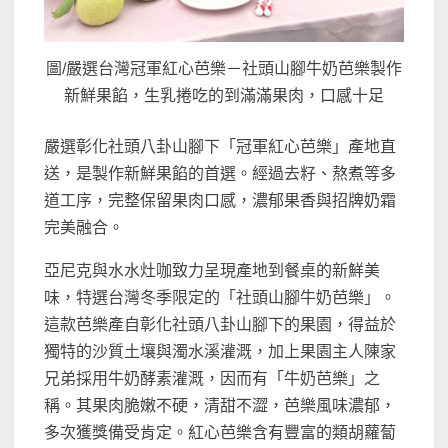
圖/嚴選台灣冠軍紅心芭樂－社頭山腳牛奶芭樂製作
新鮮果餡，生乳捲吃的到滿滿果肉，口感十足
嚴選彰化社頭八卦山腳下「冠軍紅心芭樂」產地直
送，是製作新鮮果餡的首選。經過去籽、熬煮等多
道工序，完整保留果肉口感，濃郁果香與招牌奶霜
完美融合。
亞尼克與水水灶咖致力呈現產地到餐桌的新鮮美
味，特選台灣冬季限定的「社頭山腳牛奶芭樂」。
這款芭樂產自彰化社頭八卦山腳下的果園，得益於
獨特的沙質土壤與濁水溪灌溉，加上果園主人陳家
兄弟採用牛奶酵素灌溉，因而有「牛奶芭樂」之
稱。其果肉脆嫩不硬，清甜不澀，芭樂風味濃郁，
多次獲獎備受肯定。紅心芭樂含有豐富的類胡蘿蔔