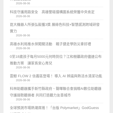
2026-08-06
科技守護用路安全 高雄警碰撞構圖系統榮獲中央肯定
2026-08-06
崑大機器人所張弘毅獲3獎 展綠色科技×智慧感測跨域研發
實力
2026-08-06
高雄水利局推水保闖關活動 親子健走學防災拿好禮
2026-08-06
0至18歲孩子每月5000元何時到位？江和樹籲政府儘速公布
推動方案 讓家長安心育兒
2026-08-06
雲鯨 FLOW 2 信義區登場！ 導入 AI 辨識與熱活水清潔功能
2026-08-06
科林助聽器攜手新竹縣政府、聲暉聯合會捐贈AI數位助聽器
守護弱勢聽損者 共同打造聽力友善城市
2026-08-06
全球預測市場熱潮席捲！「台版 Polymarket」GodGuess