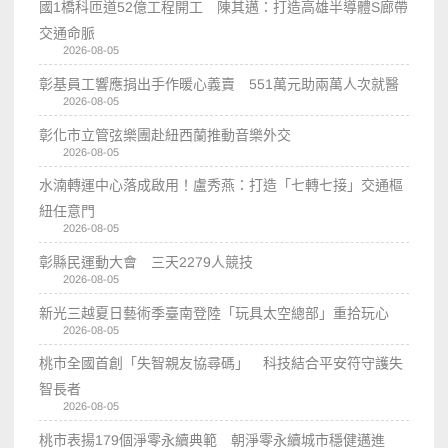
國1橋科匝道52億工程開工 陳其邁：打造高雄半導體S廊帶
交通命脈
2026-08-05
彰基員工響應捐出手作暖心義賣 551萬元助兩萬人次就醫
2026-08-05
彰化市立管弦樂團赴紐西蘭推動音樂外交
2026-08-05
水湳轉運中心落成啟用！盧秀燕：打造「七轉七接」交通樞
紐任意門
2026-08-05
彰縣民運動大會 三天2279人競技
2026-08-05
新光三越夏日藝術季臺南登陸「玩具太空總部」重拾玩心
2026-08-05
桃市全國首創「失智親友協尋碼」 科技結合平安符守護失
智長者
2026-08-05
桃市表揚179個淨零永續典範 朝淨零永續城市穩健邁進