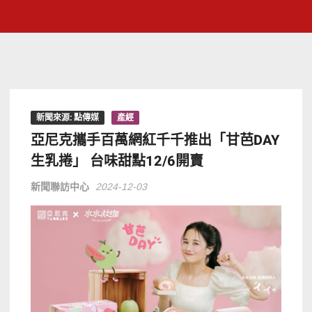
新聞來源: 點傳媒
產經
亞尼克攜手百萬網紅千千推出「甘芭DAY
生乳捲」 台味甜點12/6開賣
新聞聯訪中心
2024-12-03