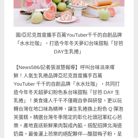
圖/亞尼克首度攜手百萬YouTuber千千的自創品牌
「水水灶咖」，打造今年冬天夢幻台味甜點「甘芭
DAY生乳捲」
【News586/記者張淑慧報導】呼叫台味派來嚐
鮮！人氣生乳捲品牌亞尼克首度攜手百萬
YouTuber 千千的自創品牌「水水灶咖」，共同打
造今年冬天超夢幻粉色系台味甜點「甘芭 DAY 生
乳捲」！美食達人千千不僅親自參與研發，更以玩
轉台灣在地口味為精神，讓生乳捲換上粉色 Q 彈泡
芙蛋糕。精選台灣冬季限定的彰化社頭冠軍紅心芭
樂，產地直送新鮮果肉製成內餡，搭配招牌北海道
奶霜，最後灑上芭樂的絕配夥伴—酸甜梅子粉，呈