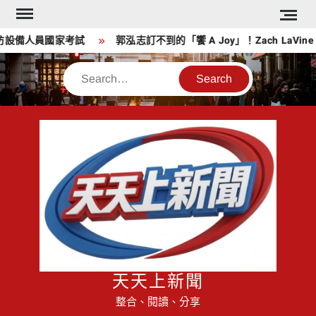
Skip
to
設備人員國家考試
郭泓志訂不到的「饗 A Joy」！Zach LaVi
content
Search
天天上新聞
整合、閱讀、分享