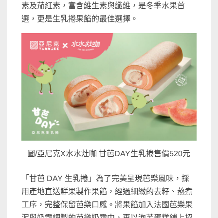
素及茄紅素，富含維生素與纖維，是冬季水果首
選，更是生乳捲果餡的最佳選擇。
圖/亞尼克X水水灶咖 甘芭DAY生乳捲售價520元
「甘芭 DAY 生乳捲」為了完美呈現芭樂風味，採
用產地直送鮮果製作果餡，經過細緻的去籽、熬煮
工序，完整保留芭樂口感。將果餡加入法國芭樂果
泥與奶霜調製的芭樂奶霜中，再以泡芙蛋糕鋪上招