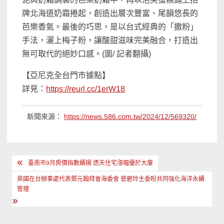
牌北海道奶霜捲起，創造出層次豐富、尾韻悠長的
芭樂香氣。最後的巧思，是以台式經典的「撒粉」
手法，灑上梅子粉，讓酸甜滋味完美融合，打造出
無可取代的絕妙口感。(圖/ 記者翻攝)
【亞尼克全台門市據點】
詳見：
https://reurl.cc/1erW18
新聞來源：
https://news.586.com.tw/2024/12/569320/
文
臺南市9月房價指數續揚 透天住宅漲幅優於大廈
章
英國在台辦事處代表鄧元翰拜會海委會 管碧玲主委盼共同強化海洋永續
導
管理
覽