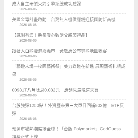
成大自主研製火箭引擎系統成功驗證
2026-08-06
美國金穹計畫啟動 台灣無人機供應鏈迎接國防新商機
2026-08-06
【感謝有您！縣長暖心致贈父親節禮品】
2026-08-06
跟著大白熊漫遊嘉義市 黃敏惠公布尋熊地圖吸客
2026-08-06
「藝遊未境—校園藝術祭」美力蝶道在新進 展現藝術扎根成
果
2026-08-06
00981T八月除息0.082元 想領息最晚這天買
2026-08-06
台股強彈1250點！外資歷來第三大單日回補903億 ETF反
彈
2026-08-06
預測市場熱潮席捲全球！「台版 Polymarket」GodGuess
神猜正式上線