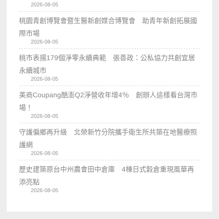
2026-08-05
桃園青創博覽會暨生醫新創媒合博覽會 助青年新創拓展國
際市場
2026-08-05
桃市表揚179個淨零永續典範 張善政：公私協力共創宜居
永續城市
2026-08-05
美商Coupang酷澎Q2淨營收年增4％ 創辦人這樣看台灣市
場！
2026-08-05
守護偏鄉再升級 北榮新竹分院攜手衛生所共築在地醫療照
護網
2026-08-05
歷史建築原台中州農會田中倉庫 4棟日式穀倉重現風華再
添亮點
2026-08-05