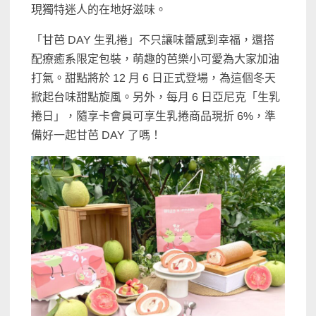
現獨特迷人的在地好滋味。
「甘芭 DAY 生乳捲」不只讓味蕾感到幸福，還搭
配療癒系限定包裝，萌趣的芭樂小可愛為大家加油
打氣。甜點將於 12 月 6 日正式登場，為這個冬天
掀起台味甜點旋風。另外，每月 6 日亞尼克「生乳
捲日」，隨享卡會員可享生乳捲商品現折 6%，準
備好一起甘芭 DAY 了嗎！