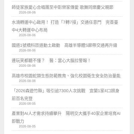
師徒家族愛心合唱團至中彰榮家傳愛 歌舞同樂慶父親節
2026-08-06
水湳轉運中心啟用！ 打造「7轉7接」交通任意門 完善臺
中4大轉運中心布局
2026-08-06
國道1號橋科匝道動土啟動 高雄半導體S廊帶交通再升級
2026-08-06
連玩笑都聽不懂？ 醫：當心大腦拉警報！
2026-08-06
高雄市校園蛇類生態防範教育、強化校園衛生安全防治量能
2026-08-06
「2026森遊竹縣」吸引逾7300人次挑戰 宜蘭1家4口躋身
前百名完登
2026-08-05
產業對AI人才需求持續攀升 陽明交大攜手40家企業培育AI
即戰力
2026-08-05