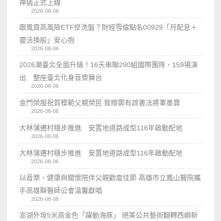
神猜正式上線
2026-08-06
跟風買高風險ETF慘洗盤？財經雪倫點名00929「月配息＋
靈活換股」安心抱
2026-08-06
2026潮臺北全面升級！16天串聯290組國際團隊、159場演
出 整座臺北化身音樂舞台
2026-08-06
金門榮服祝賀模範父親榮民 致贈鄭有諒書法將軍墨寶
2026-08-06
大林蒲遷村穩步推進 安置地道路成型116年啟動配地
2026-08-06
大林蒲遷村穩步推進 安置地道路成型116年啟動配地
2026-08-06
以音樂、健康與關懷陪伴父親歡度佳節 高雄市立鳳山醫院攜
手高雄縣醫師公會溫馨獻唱
2026-08-06
澎湖外垵5米高金色「躍動海豚」 絕美公共藝術翻轉西嶼新