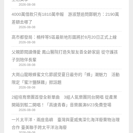
2026-08-08
4000萬借款只有1810萬申報 游淑慧追問鄭朝方：2190萬
差額去哪了
2026-08-08
高市都發局：楠梓等5區最新地形圖將於8月20日正式上線
2026-08-08
父親節閱讀傳愛 鳳山醫院打造失智友善全齡家庭 從守護孩
子到陪伴長輩
2026-08-08
大崗山龍眼蜂蜜文化節感受夏日最夯的「蜂」潮魅力 活動
限定「蜜汁鹽酥雞」掀話題
2026-08-08
2組培育樂團首發全新單曲 3組人氣樂團同台開唱 從產業
開箱到駁二開唱！「高速青春」音樂展演8/23免費登場
2026-08-08
一片太平洋、兩座島嶼 臺灣與夏威夷深化海洋廢棄物治理
合作 臺美聯手跨太平洋治海廢
2026-08-08