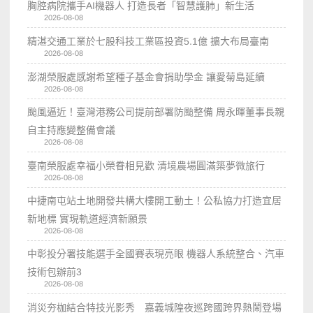
胸腔病院攜手AI機器人 打造長者「智慧護肺」新生活
2026-08-08
精湛交通工業於七股科技工業區投資5.1億 擴大布局臺南
2026-08-08
澎湖榮服處感謝希望種子基金會捐助學金 讓愛菊島延續
2026-08-08
颱風逼近！臺灣港務公司提前部署防颱整備 周永暉董事長親
自主持應變整備會議
2026-08-08
臺南榮服處幸福小榮眷相見歡 清境農場圓滿築夢微旅行
2026-08-08
中捷南屯站土地開發共構大樓開工動土！公私協力打造宜居
新地標 實現軌道經濟新願景
2026-08-08
中彰投分署技能選手全國賽表現亮眼 機器人系統整合、汽車
技術包辦前3
2026-08-08
消災夯枷結合特技光影秀 嘉義城隍夜巡跨國跨界熱鬧登場