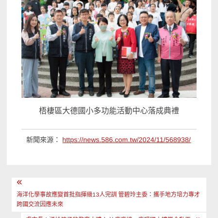
梧棲區大德國小多功能活動中心落成典禮
新聞來源：
https://news.586.com.tw/2024/11/568938/
文
章
海洋化學事故應變首批指揮級13人完訓 管碧玲主委：攜手地方培力專才
跨國交流因應未來
導