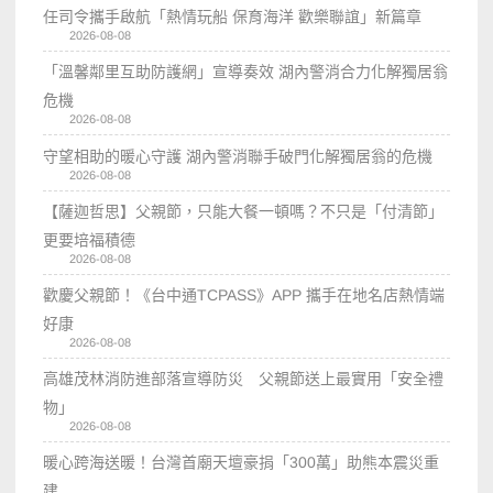
任司令攜手啟航「熱情玩船 保育海洋 歡樂聯誼」新篇章
2026-08-08
「溫馨鄰里互助防護網」宣導奏效 湖內警消合力化解獨居翁
危機
2026-08-08
守望相助的暖心守護 湖內警消聯手破門化解獨居翁的危機
2026-08-08
【薩迦哲思】父親節，只能大餐一頓嗎？不只是「付清節」
更要培福積德
2026-08-08
歡慶父親節！《台中通TCPASS》APP 攜手在地名店熱情端
好康
2026-08-08
高雄茂林消防進部落宣導防災 父親節送上最實用「安全禮
物」
2026-08-08
暖心跨海送暖！台灣首廟天壇豪捐「300萬」助熊本震災重
建