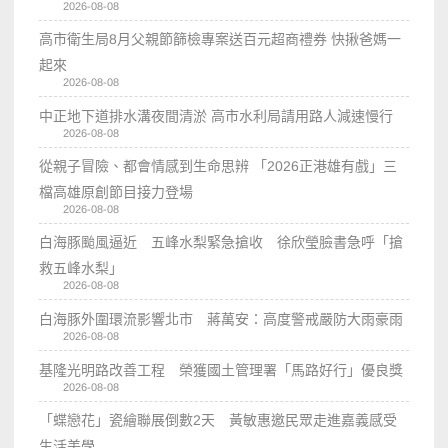
2026-08-08
高市衛生局8月父親節篩檢專案送百元超商禮券 快揪爸媽一
起來
2026-08-08
中正地下道排水溝夜間清淤 高市水利局請用路人減速慢行
2026-08-08
從親子冒險、都會情感到生命思辨 「2026正港雄有戲」三
檔高雄原創節目接力登場
2026-08-08
白海豚颱風逼近 五峰水梨緊急搶收 徐欣瑩臉書急呼「搶
救五峰水梨」
2026-08-08
白海豚外圍環流影響北市 蔣萬安：高度警戒嚴防大雨豪雨
2026-08-08
基隆光明路改善工程 榮獲國土管理署「馬路好行」優良獎
2026-08-08
「蝶戀花」瓷繪聯展倒數2天 黃敏惠邀民眾走進嘉義感受
生活美學