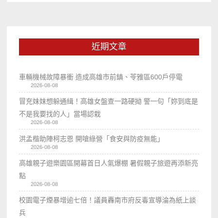
近期文章
車輛機械故障暴衝 造成高雄市前鎮、苓雅區600戶停電
2026-08-08
冒充妹妹想躲通緝！高雄女盤查一路硬拗 警一句「妳到底是
不是我要找的人」當場認栽
2026-08-08
洪孟楷助陣柯志恩 開嗆綠營「食安與防疫無能」
2026-08-08
高雄親子遊樂園區開幕首日人氣爆棚 暑假親子旅遊再添新亮
點
2026-08-08
校園電子煙暴增逾七倍！議員轟南市府反毒宣導淪為紙上談
兵