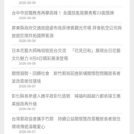
2026-08-08
台中市技職教育再攀高峰！ 全國技能競賽勇奪23面獎牌
2026-08-08
屏東縣政府交通旅遊處布局菲律賓觀光市場 拜會航空公司與
旅遊巨頭共拓國際客源
2026-08-08
日本花藝大師梅垣稔抵台交流 「花見日和」展現台日花藝
文化魅力 8月8日精彩展演登場
2026-08-08
關懷弱勢、回饋社會 新竹郵局前進新埔關懷慰問獨居長者
並改善居住環境
2026-08-07
彰化縣長參選人魏平政彰化造勢 喊福利超越六都承接王惠
美施政再升級
2026-08-07
台灣郵政協會攜手竹郵 持續公益關懷暨改善獨居長者居住
環境傳遞溫暖愛心
2026-08-07