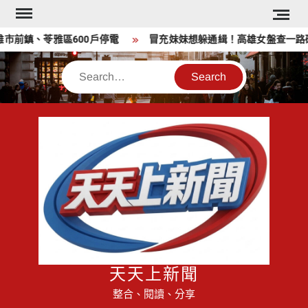
Skip
to
前鎮、苓雅區600戶停電
冒充妹妹想躲通緝！高雄女盤查一路硬拗
content
Search
天天上新聞
整合、閱讀、分享