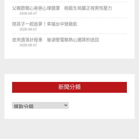
父親節關心爸爸心理健康 桃衛生局籲正視男性壓力
2026-08-07
陪孩子一起追夢！幸福台中號啟航
2026-08-07
皮夾遺落計程車 後湖警電聯熱心運將秒送回
2026-08-07
新聞分類
新
聞
分
類