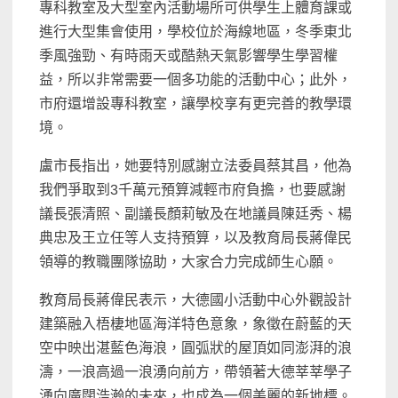
專科教室及大型室內活動場所可供學生上體育課或
進行大型集會使用，學校位於海線地區，冬季東北
季風強勁、有時雨天或酷熱天氣影響學生學習權
益，所以非常需要一個多功能的活動中心；此外，
市府還增設專科教室，讓學校享有更完善的教學環
境。
盧市長指出，她要特別感謝立法委員蔡其昌，他為
我們爭取到3千萬元預算減輕市府負擔，也要感謝
議長張清照、副議長顏莉敏及在地議員陳廷秀、楊
典忠及王立任等人支持預算，以及教育局長蔣偉民
領導的教職團隊協助，大家合力完成師生心願。
教育局長蔣偉民表示，大德國小活動中心外觀設計
建築融入梧棲地區海洋特色意象，象徵在蔚藍的天
空中映出湛藍色海浪，圓弧狀的屋頂如同澎湃的浪
濤，一浪高過一浪湧向前方，帶領著大德莘莘學子
湧向廣闊浩瀚的未來，也成為一個美麗的新地標。