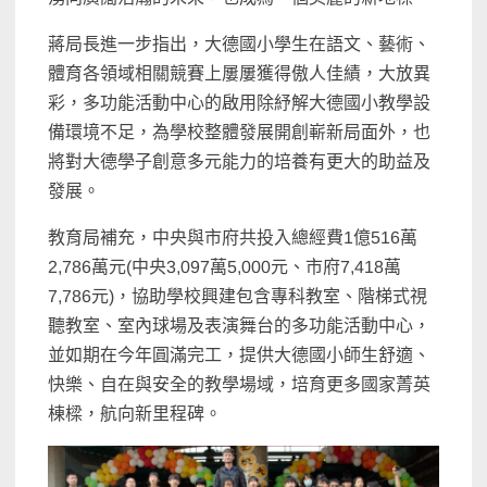
蔣局長進一步指出，大德國小學生在語文、藝術、
體育各領域相關競賽上屢屢獲得傲人佳績，大放異
彩，多功能活動中心的啟用除紓解大德國小教學設
備環境不足，為學校整體發展開創嶄新局面外，也
將對大德學子創意多元能力的培養有更大的助益及
發展。
教育局補充，中央與市府共投入總經費1億516萬
2,786萬元(中央3,097萬5,000元、市府7,418萬
7,786元)，協助學校興建包含專科教室、階梯式視
聽教室、室內球場及表演舞台的多功能活動中心，
並如期在今年圓滿完工，提供大德國小師生舒適、
快樂、自在與安全的教學場域，培育更多國家菁英
棟樑，航向新里程碑。