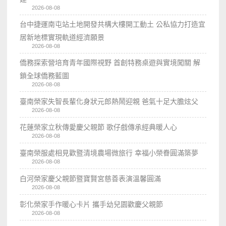
2026-08-08
台中捷運南屯站土地開發共構大樓開工動土 公私協力打造宜
居新地標實現軌道經濟願景
2026-08-08
僑務探索營培育青年國際視野 首創特務桌遊與實境闖關 解
鎖全球僑務藍圖
2026-08-08
臺南榮家失智長輩化身狀元郎熱鬧迎親 爸氣十足大膽炫父
2026-08-08
花蓮榮家立秋傳愛慶父親節 歌仔戲傳承經典暖人心
2026-08-08
臺南榮服處相見歡暨清境農場微旅行 幸福小榮眷圓滿築夢
2026-08-08
白河榮家慶父親節暨寶賢宮慈善表演溫馨圓滿
2026-08-08
彰化榮家手作暖心卡片 攜手幼兒園歡慶父親節
2026-08-08