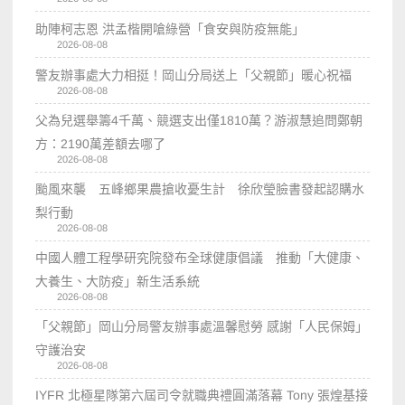
助陣柯志恩 洪孟楷開嗆綠營「食安與防疫無能」
2026-08-08
警友辦事處大力相挺！岡山分局送上「父親節」暖心祝福
2026-08-08
父為兒選舉籌4千萬、競選支出僅1810萬？游淑慧追問鄭朝
方：2190萬差額去哪了
2026-08-08
颱風來襲 五峰鄉果農搶收憂生計 徐欣瑩臉書發起認購水
梨行動
2026-08-08
中國人體工程學研究院發布全球健康倡議 推動「大健康、
大養生、大防疫」新生活系統
2026-08-08
「父親節」岡山分局警友辦事處溫馨慰勞 感謝「人民保姆」
守護治安
2026-08-08
IYFR 北極星隊第六屆司令就職典禮圓滿落幕 Tony 張煌基接