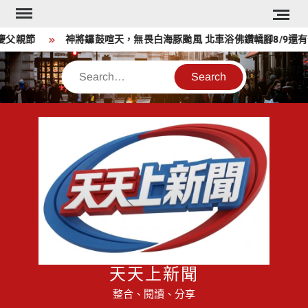
Skip
to
父親節
神將鑼鼓喧天，無畏白海豚颱風 北車浴佛鑽轎腳8/9還有一
content
Search
天天上新聞
整合、閱讀、分享