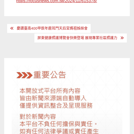
https://focusnews.com.tw/2024/11/615378/
文
慶讚臺南400甲辰年鹿耳門天后宮媽祖姊妹會
章
屏東健康照護博覽會快樂登場 展現專業社區照護力
導
覽