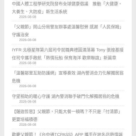
中國人體工程學研究院發布全球健康倡議 推動「大健康、
大養生、大防疫」新生活系統
2026-08-08
「父親節」岡山分局警友辦事處溫馨慰勞 感謝「人民保姆」
守護治安
2026-08-08
IYFR 北極星隊第六屆司令就職典禮圓滿落幕 Tony 張煌基接
任司令攜手啟航「熱情玩船 保育海洋 歡樂聯誼」新篇章
2026-08-08
「溫馨鄰里互助防護網」宣導奏效 湖內警消合力化解獨居翁
危機
2026-08-08
守望相助的暖心守護 湖內警消聯手破門化解獨居翁的危機
2026-08-08
【薩迦哲思】父親節，只能大餐一頓嗎？不只是「付清節」
更要培福積德
2026-08-08
歡慶父親節！《台中通TCPASS》APP 攜手在地名店熱情端