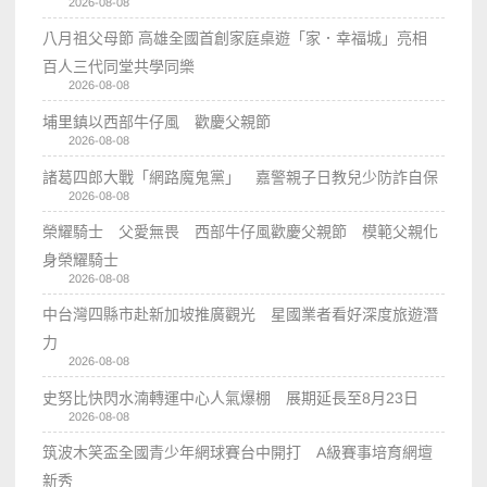
2026-08-08
八月祖父母節 高雄全國首創家庭桌遊「家．幸福城」亮相
百人三代同堂共學同樂
2026-08-08
埔里鎮以西部牛仔風 歡慶父親節
2026-08-08
諸葛四郎大戰「網路魔鬼黨」 嘉警親子日教兒少防詐自保
2026-08-08
榮耀騎士 父愛無畏 西部牛仔風歡慶父親節 模範父親化
身榮耀騎士
2026-08-08
中台灣四縣市赴新加坡推廣觀光 星國業者看好深度旅遊潛
力
2026-08-08
史努比快閃水湳轉運中心人氣爆棚 展期延長至8月23日
2026-08-08
筑波木笑盃全國青少年網球賽台中開打 A級賽事培育網壇
新秀