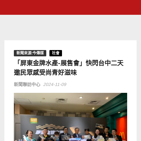
新聞來源:今傳媒
社會
「屏東金牌水產-展售會」快閃台中二天
邀民眾感受尚青好滋味
新聞聯訪中心
2024-11-09