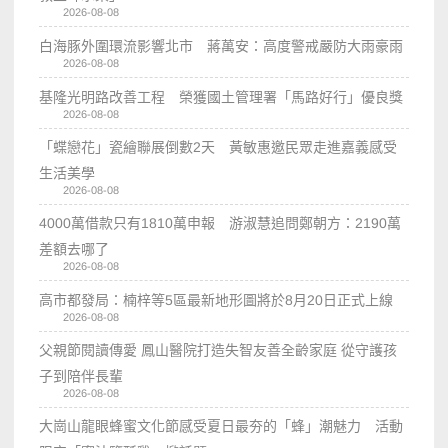
2026-08-08
白海豚外圍環流影響北市 蔣萬安：高度警戒嚴防大雨豪雨
2026-08-08
基隆光明路改善工程 榮獲國土管理署「馬路好行」優良獎
2026-08-08
「蝶戀花」瓷繪聯展倒數2天 黃敏惠邀民眾走進嘉義感受
生活美學
2026-08-08
4000萬借款只有1810萬申報 游淑慧追問鄭朝方：2190萬
差額去哪了
2026-08-08
高市都發局：楠梓等5區最新地形圖將於8月20日正式上線
2026-08-08
父親節閱讀傳愛 鳳山醫院打造失智友善全齡家庭 從守護孩
子到陪伴長輩
2026-08-08
大崗山龍眼蜂蜜文化節感受夏日最夯的「蜂」潮魅力 活動