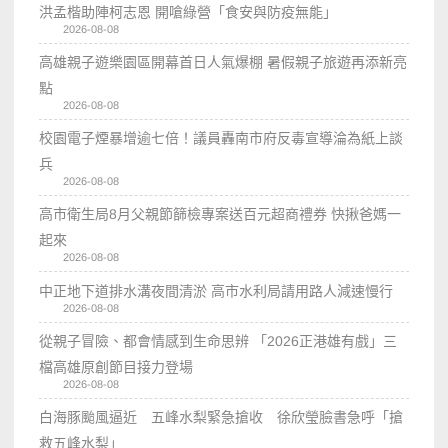
洪孟楷助陣柯志恩 開嗆綠營「食安與防疫無能」
2026-08-08
高雄親子遊樂園區開幕首日人氣爆棚 暑假親子旅遊再添新亮
點
2026-08-08
校園電子煙暴增逾七倍！議員轟南市府反毒宣導淪為紙上談
兵
2026-08-08
高市衛生局8月父親節篩檢專案送百元超商禮券 快揪爸媽一
起來
2026-08-08
中正地下道排水溝夜間清淤 高市水利局請用路人減速慢行
2026-08-08
從親子冒險、都會情感到生命思辨 「2026正港雄有戲」三
檔高雄原創節目接力登場
2026-08-08
白海豚颱風逼近 五峰水梨緊急搶收 徐欣瑩臉書急呼「搶
救五峰水梨」