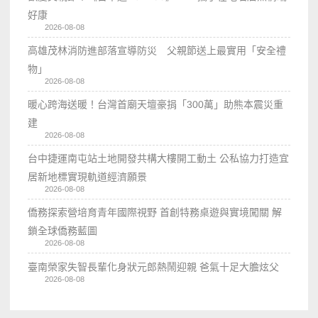
好康
2026-08-08
高雄茂林消防進部落宣導防災 父親節送上最實用「安全禮
物」
2026-08-08
暖心跨海送暖！台灣首廟天壇豪捐「300萬」助熊本震災重
建
2026-08-08
台中捷運南屯站土地開發共構大樓開工動土 公私協力打造宜
居新地標實現軌道經濟願景
2026-08-08
僑務探索營培育青年國際視野 首創特務桌遊與實境闖關 解
鎖全球僑務藍圖
2026-08-08
臺南榮家失智長輩化身狀元郎熱鬧迎親 爸氣十足大膽炫父
2026-08-08