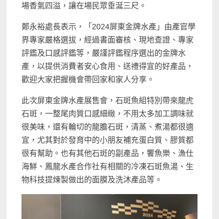
場香氣四溢，讓在場民眾垂涎三尺。
鄭永裕處長表示，「2024屏東金牌水產」由產官學
界專家嚴格選拔，經過書面審核、現地查證、專家
評鑑及口感評鑑等，嚴謹評鑑程序選出的金牌水
產，以提供消費者安心食用、送禮得宜的好產品，
歡迎大家把握機會帶回家和家人分享。
此次屏東金牌水產展售會，石斑魚組特別帶來龍虎
石斑，一整尾肉質口感細緻，不用太多加工調味就
很美味，還有輪切的龍膽石斑，清蒸、煮湯都很適
宜，尤其對於發育中的小朋友補充蛋白質、膠質都
很有幫助。也有其他石斑的副產品，饗魚樂、漁仕
海鮮、鳳龍水產合作社有相關的冷凍石斑魚湯、生
物科技提煉製做出的面膜及洗沐產品等。