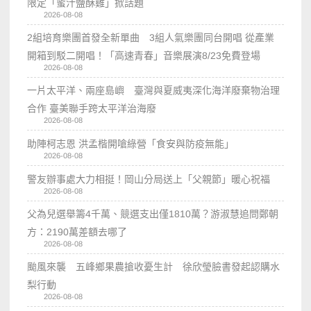
限定「蜜汁鹽酥雞」掀話題
2026-08-08
2組培育樂團首發全新單曲 3組人氣樂團同台開唱 從產業
開箱到駁二開唱！「高速青春」音樂展演8/23免費登場
2026-08-08
一片太平洋、兩座島嶼 臺灣與夏威夷深化海洋廢棄物治理
合作 臺美聯手跨太平洋治海廢
2026-08-08
助陣柯志恩 洪孟楷開嗆綠營「食安與防疫無能」
2026-08-08
警友辦事處大力相挺！岡山分局送上「父親節」暖心祝福
2026-08-08
父為兒選舉籌4千萬、競選支出僅1810萬？游淑慧追問鄭朝
方：2190萬差額去哪了
2026-08-08
颱風來襲 五峰鄉果農搶收憂生計 徐欣瑩臉書發起認購水
梨行動
2026-08-08