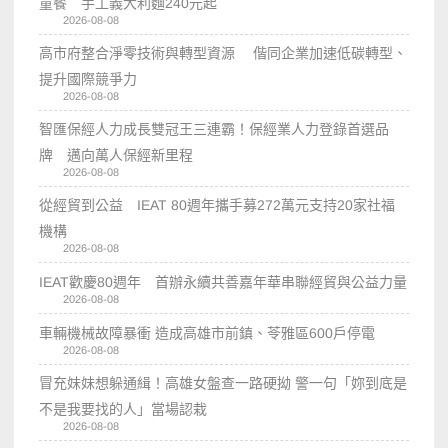
童餐 手工義大利麵240元起
2026-08-08
高市府整合淨零技術與轉型資源 偕同企業加速低碳轉型、
提升國際競爭力
2026-08-08
智匯保經人力成長雙冠王三連霸！保經業人力登錄首選品
牌 邁向萬人保經新里程
2026-08-08
從經貿到公益 IEAT 80週年攜手募272萬元支持20家社福
機構
2026-08-08
IEAT歡慶80週年 首辦永續共善嘉年華串聯經貿與公益力量
2026-08-08
車輛機械故障暴衝 造成高雄市前鎮、苓雅區600戶停電
2026-08-08
冒充妹妹想躲通緝！高雄女盤查一路硬拗 警一句「妳到底是
不是我要找的人」當場認栽
2026-08-08