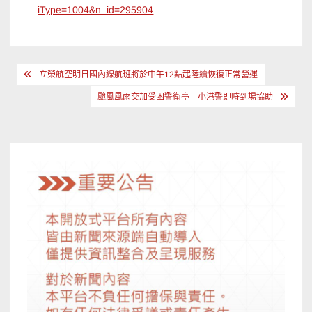
iType=1004&n_id=295904
文
立榮航空明日國內線航班將於中午12點起陸續恢復正常營運
章
颱風風雨交加受困警衛亭 小港警即時到場協助
導
覽