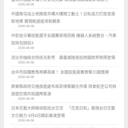
2026-08-08
中捷南屯站土地開發共構大樓開工動土！公私協力打造宜居
新地標 實現軌道經濟新願景
2026-08-08
中彰投分署技能選手全國賽表現亮眼 機器人系統整合、汽車
技術包辦前3
2026-08-08
消災夯枷結合特技光影秀 嘉義城隍夜巡跨國跨界熱鬧登場
2026-08-08
台中市技職教育再攀高峰！ 全國技能競賽勇奪23面獎牌
2026-08-08
屏東縣政府交通旅遊處布局菲律賓觀光市場 拜會航空公司與
旅遊巨頭共拓國際客源
2026-08-08
日本花藝大師梅垣稔抵台交流 「花見日和」展現台日花藝
文化魅力 8月8日精彩展演登場
2026-08-08