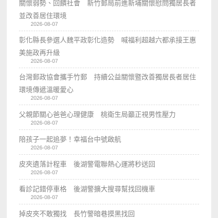
關懷弱勢、回饋社會 新竹郵局前進新埔關懷慰問獨居長者
並改善居住環境
2026-08-07
彰化縣長參選人魏平政彰化造勢 喊福利超越六都承接王惠
美施政再升級
2026-08-07
台灣郵政協會攜手竹郵 持續公益關懷暨改善獨居長者居住
環境傳遞溫暖愛心
2026-08-07
父親節關心爸爸心理健康 桃衛生局籲正視男性壓力
2026-08-07
陪孩子一起追夢！幸福台中號啟航
2026-08-07
皮夾遺落計程車 後湖警電聯熱心運將秒送回
2026-08-07
看診記錯停車格 後湖警擴大搜尋幫找回機車
2026-08-07
掉皮夾不敢獨找 長竹警暗巷摸黑找回