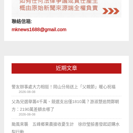
聯絡信箱:
mknews1688@gmail.com
近期文章
警友辦事處大力相挺！岡山分局送上「父親節」暖心祝福
2026-08-08
父為兒選舉籌4千萬、競選支出僅1810萬？游淑慧追問鄭朝
方：2190萬差額去哪了
2026-08-08
颱風來襲 五峰鄉果農搶收憂生計 徐欣瑩臉書發起認購水
梨行動