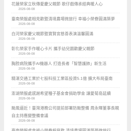
花蓮榮家立秋傳愛慶父親節 歌仔戲傳承經典暖人心
2026-08-08
臺南榮服處相見歡暨清境農場微旅行 幸福小榮眷圓滿築夢
2026-08-08
白河榮家慶父親節暨寶賢宮慈善表演溫馨圓滿
2026-08-08
彰化榮家手作暖心卡片 攜手幼兒園歡慶父親節
2026-08-08
胸腔病院攜手AI機器人 打造長者「智慧護肺」新生活
2026-08-08
精湛交通工業於七股科技工業區投資5.1億 擴大布局臺南
2026-08-08
澎湖榮服處感謝希望種子基金會捐助學金 讓愛菊島延續
2026-08-08
颱風逼近！臺灣港務公司提前部署防颱整備 周永暉董事長親
自主持應變整備會議
2026-08-08
臺南榮服處幸福小榮眷相見歡 清境農場圓滿築夢微旅行