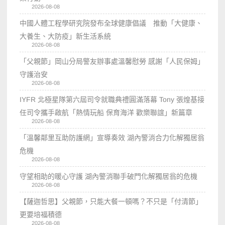
2026-08-08
中國人體工程學研究院發布全球健康倡議 推動「大健康、
大養生、大防疫」新生活系統
2026-08-08
「父親節」岡山分局警友辦事處溫馨慰勞 感謝「人民保姆」
守護治安
2026-08-08
IYFR 北極星隊第六屆司令就職典禮圓滿落幕 Tony 張煌基接
任司令攜手啟航「熱情玩船 保育海洋 歡樂聯誼」新篇章
2026-08-08
「溫馨鄰里互助防護網」宣導奏效 湖內警消合力化解獨居翁
危機
2026-08-08
守望相助的暖心守護 湖內警消聯手破門化解獨居翁的危機
2026-08-08
【薩迦哲思】父親節，只能大餐一頓嗎？不只是「付清節」
更要培福積德
2026-08-08