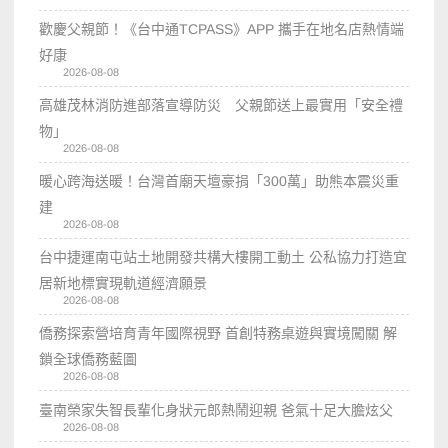
歡慶父親節！《台中通TCPASS》APP 攜手在地名店熱情端
好康
2026-08-08
高雄茂林消防進部落宣導防災 父親節送上最實用「安全禮
物」
2026-08-08
暖心跨海送暖！台灣首廟天壇豪捐「300萬」助熊本震災重
建
2026-08-08
台中捷運南屯站土地開發共構大樓開工動土 公私協力打造宜
居新地標實現軌道經濟願景
2026-08-08
僑務探索營培育青年國際視野 首創特務桌遊與實境闖關 解
鎖全球僑務藍圖
2026-08-08
臺南榮家失智長輩化身狀元郎熱鬧迎親 爸氣十足大膽炫父
2026-08-08