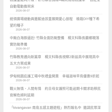
自動電動擔架床
2026-08-07
統領廣場總動員邀藍迪孩童展開愛心旅程 植栽DIY種下希
望的種子
2026-08-07
中颱白海豚逼近! 竹縣全面防颱整備 楊文科縣長籲鄉親落
實防颱準備
2026-08-07
竹縣教育邁向新篇章 楊文科縣長視察2新設高中展現高中
五大方案成果
2026-08-07
伊甸桃園庇護工場中秋禮盒開賣 幸福滋味早鳥優惠9折起
2026-08-07
戰火無情、人間有情 約旦母女護照可能逾期卡關求助移民
官解危順利延期
2026-08-07
「kivangavan 南島五感主題遊程」熱烈報名中 邀請民眾深