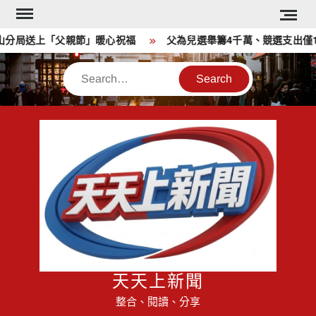
Skip
to
分局送上「父親節」暖心祝福
父為兒選舉籌4千萬、競選支出僅18
content
Search
天天上新聞
整合、閱讀、分享