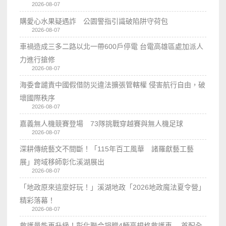
2026-08-07
購愛心水果疑遇詐 公園警指引識破陷阱守荷包
2026-08-07
車禍造成三多二路以北一帶600戶停電 台電高雄區處加派人
力進行搶修
2026-08-07
海委會譴責中國假借防災違法擴張管轄權 侵害航行自由，破
壞國際秩序
2026-08-07
嘉義無人機競賽登場 73隊挑戰穿越賽與無人機足球
2026-08-07
深耕傳統藝文不間斷！「115年百工風華 諸羅獻藝工藝
展」跨域移師彰化溪湖展出
2026-08-07
「地政原來這麼好玩！」溪湖地政「2026地政魔法夏令營」
精彩落幕！
2026-08-07
救護量能再升級！彰化聯合捐贈4輛高規格救護車 首配全