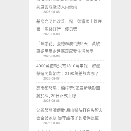
高度警戒嚴防大雨豪雨
2026-08-08
基隆光明路改善工程 榮獲國土管理
署「馬路好行」優良獎
2026-08-08
「蝶戀花」瓷繪聯展倒數2天 黃敏
惠邀民眾走進嘉義感受生活美學
2026-08-08
4000萬借款只有1810萬申報 游淑
慧追問鄭朝方：2190萬差額去哪了
2026-08-08
高市都發局：楠梓等5區最新地形圖
將於8月20日正式上線
2026-08-08
父親節閱讀傳愛 鳳山醫院打造失智友
善全齡家庭 從守護孩子到陪伴長輩
2026-08-08