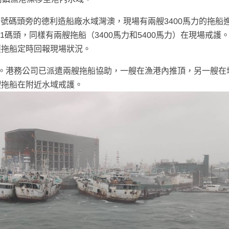
22號碼頭旁的德利造船廠水域灣澳，現場有兩艘3400馬力的拖船
21碼頭，同樣有兩艘拖船（3400馬力和5400馬力）在現場戒護
護拖船定時回報現場狀況。
。港務公司已派遣兩艘拖船協助，一艘在漁港內推頂，另一艘在
艘拖船在附近水域戒護。