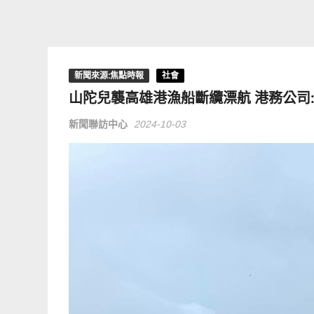
新聞來源:焦點時報
社會
山陀兒襲高雄港漁船斷纜漂航 港務公司
新聞聯訪中心
2024-10-03