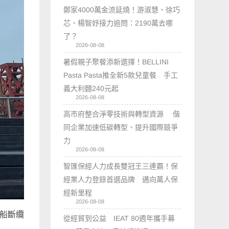
鄭家4000萬金流延燒！游淑慧、徐巧
芯、楊智妤接力追問：2190萬去哪
了？
2026-08-08
暑假親子聚餐添新選擇！BELLINI
Pasta Pasta推全新5款兒童餐 手工
義大利麵240元起
2026-08-08
高市府整合淨零技術與轉型資源 偕
同企業加速低碳轉型、提升國際競爭
力
2026-08-08
智匯保經人力成長雙冠王三連霸！保
經業人力登錄首選品牌 邁向萬人保
經新里程
2026-08-08
漁船斷纜
從經貿到公益 IEAT 80週年攜手募