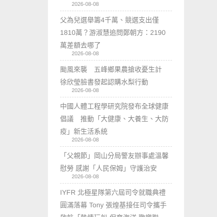
2026-08-08
父為兒選舉籌4千萬、競選支出僅
1810萬？游淑慧追問鄭朝方：2190
萬差額去哪了
2026-08-08
颱風來襲 五峰鄉果農搶收憂生計
徐欣瑩臉書發起認購水梨行動
2026-08-08
中國人體工程學研究院發布全球健康
倡議 推動「大健康、大養生、大防
疫」新生活系統
2026-08-08
「父親節」岡山分局警友辦事處溫馨
慰勞 感謝「人民保姆」守護治安
2026-08-08
IYFR 北極星隊第六屆司令就職典禮
圓滿落幕 Tony 張煌基接任司令攜手