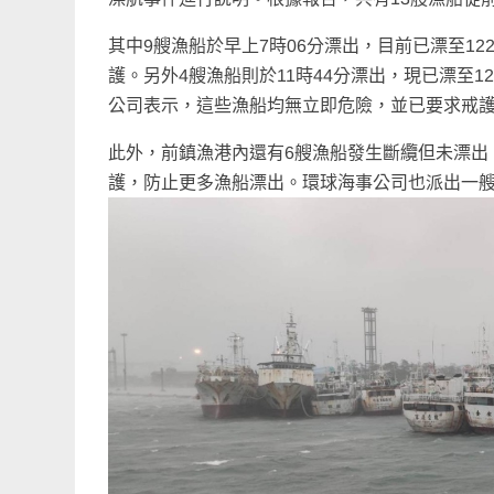
其中9艘漁船於早上7時06分漂出，目前已漂至1
護。另外4艘漁船則於11時44分漂出，現已漂至1
公司表示，這些漁船均無立即危險，並已要求戒
此外，前鎮漁港內還有6艘漁船發生斷纜但未漂出
護，防止更多漁船漂出。環球海事公司也派出一