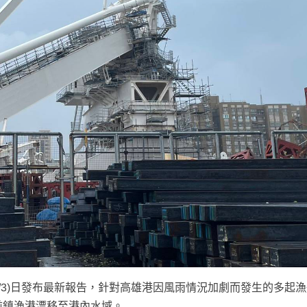
0/3)日發布最新報告，針對高雄港因風雨情況加劇而發生的多起
前鎮漁港漂移至港內水域。