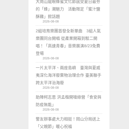
大崗山龍眼蜂蜜文化節感受夏日最夯
的「蜂」潮魅力 活動限定「蜜汁鹽
酥雞」掀話題
2026-08-08
2組培育樂團首發全新單曲 3組人氣
樂團同台開唱 從產業開箱到駁二開
唱！「高速青春」音樂展演8/23免費
登場
2026-08-08
一片太平洋、兩座島嶼 臺灣與夏威
夷深化海洋廢棄物治理合作 臺美聯手
跨太平洋治海廢
2026-08-08
助陣柯志恩 洪孟楷開嗆綠營「食安與
防疫無能」
2026-08-08
警友辦事處大力相挺！岡山分局送上
「父親節」暖心祝福