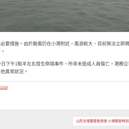
等必要措施。由於颱風仍在小港附近，風浪較大，目前無法立即
行。
今日下午1點半左右發生倒塌事件，所幸未造成人員傷亡。港務公
其他異常狀況。
3110/
山陀兒侵襲警衛受困 小港警即時