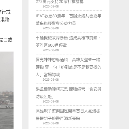
272萬元支持20家社福機構
2026-08-08
進行戒
IEAT歡慶80週年 首辦永續共善嘉年
。港務
華串聯經貿與公益力量
2026-08-08
車輛機械故障暴衝 造成高雄市前鎮、
堤口戒
苓雅區600戶停電
2026-08-08
冒充妹妹想躲通緝！高雄女盤查一路
硬拗 警一句「妳到底是不是我要找的
人」當場認栽
2026-08-08
洪孟楷助陣柯志恩 開嗆綠營「食安與
防疫無能」
2026-08-08
高雄親子遊樂園區開幕首日人氣爆棚
暑假親子旅遊再添新亮點
2026-08-08