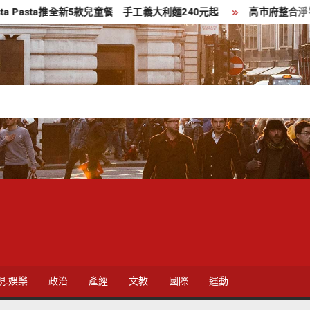
ta推全新5款兒童餐 手工義大利麵240元起
高市府整合淨零技術與轉
視.娛樂
政治
產經
文教
國際
運動