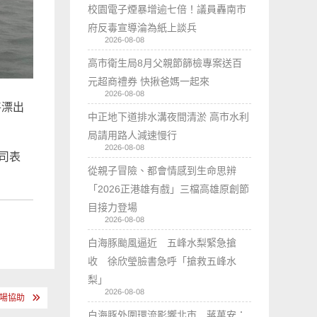
校園電子煙暴增逾七倍！議員轟南市
府反毒宣導淪為紙上談兵
2026-08-08
高市衛生局8月父親節篩檢專案送百
元超商禮券 快揪爸媽一起來
2026-08-08
將漂出
中正地下道排水溝夜間清淤 高市水利
局請用路人減速慢行
2026-08-08
司表
從親子冒險、都會情感到生命思辨
「2026正港雄有戲」三檔高雄原創節
目接力登場
2026-08-08
白海豚颱風逼近 五峰水梨緊急搶
收 徐欣瑩臉書急呼「搶救五峰水
梨」
2026-08-08
到場協助
白海豚外圍環流影響北市 蔣萬安：