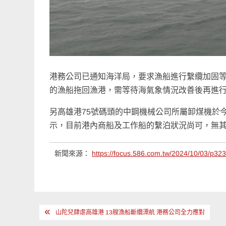
港務公司已通知海洋局，要求漁船進行繫纜加固
的漁船拖回漁港，需等待海氣象情況改善後再進
另高雄港75號碼頭的中鋼機械公司所屬卸煤機於
示，目前港內商船及工作船的繫泊狀況尚可，無
新聞來源：
https://focus.586.com.tw/2024/10/03/p32
文
山陀兒肆虐高雄港 13艘漁船斷纜漂航 港務公司全力應對