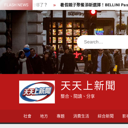
Skip
190萬去哪了？
FLASH NEWS
暑假親子聚餐添新選擇！BELLINI Pasta Pas
to
content
Search
天天上新聞
整合、閱讀、分享
社會
地方
專題
消費生活
綜合新聞
影