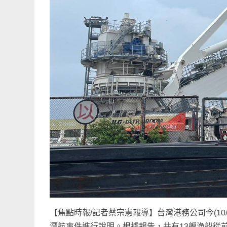
【焦點時報/記者蔡宗憲報導】台灣港務公司今(1
漂航事件進行說明。根據報告，共有13艘漁船從