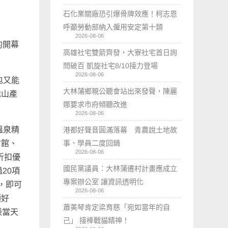
石化業關廠恐引爆骨牌效應！柯志恩
呼籲勞動部納入僱用安定第十類
2026-08-06
的開幕
高雄社宅雙箭齊發，大寮社宅首日詢
問破百 凱旋社宅8/10接力登場
2026-08-06
包又能
大林蒲鄉親公聽會站出來發聲，陳麗
地山產
娜要求市府傾聽改進
2026-08-06
溫泉精
港都好聲音圓滿落幕 青農說土地故
事、學員二度回鍋
會館、
2026-08-06
折扣優
國民黨議員：大林蒲遷村計畫應成立
20項
專案辦公室 讓資訊透明化
上，即可
2026-08-06
項好
蕭美琴肯定梁育慈「宛如當年的自
憑當天
己」 接棒戰貓精神！