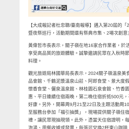
【大成報記者杜忠聰/臺南報導】邁入第20屆的「2
暨夜祭巡行，活動期間還有祭典市集、2場次創意
黃偉哲市長表示，關子嶺在地16家合作業者，於
享受高品質的旅遊體驗。誠摯邀請民眾在入秋時
料理。
觀光旅遊局林國華局長表示，2024關子嶺溫泉
品會館、千鶴泥漿溫泉山莊、阿郎食堂、景大度
懷香食堂、儷泉溫泉館、林桂園石泉會館、竹香園
惠、平日連續住宿兩晚，第二晚住宿折抵500元，
好康。另外，開幕周9月21至22日及主題活動周1
至服務台參加「福引抽獎」，現場提供關子嶺住
禮，讓民眾現抽現領。此外，憑當天住宿證明，每
泡湯、用餐收據或發票，每張可兌換2杯東山咖啡