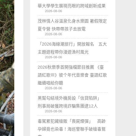
華大學學生展現亮眼的跨域創新成果
2026-08-06
茂林情人谷溫泉化身水樂園 暑假限定
夏令營 快帶帶孩子去放電
2026-08-06
「2026海線潮旅行」開放報名 五大
主題遊程帶你漫遊漁村風光
2026-08-06
2026秋樂季首開強檔節目推薦 《臺
語紅歌Ⅲ》彼个年代音樂會 臺語紅歌
繼續唱給你聽
2026-08-06
黑幫勾結境外機房設「信貸陷阱」
刑事局破獲跨境詐騙集團逮12人
2026-08-06
毒駕累犯藏槍販「喪屍煙彈」 高齡
孕婦竟也染毒！海巡警聯手破槍毒鴛