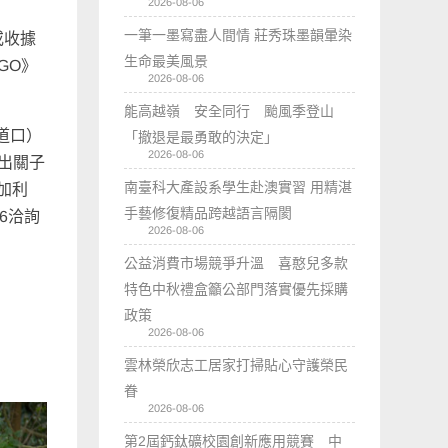
2026-08-06
一筆一墨寫盡人間情 莊秀珠墨韻暈染
或收據
生命最美風景
GO》
2026-08-06
能高越嶺 安全同行 颱風季登山
道口）
「撤退是最勇敢的決定」
2026-08-06
出關子
南臺科大產設系學生赴澳實習 用精湛
加利
手藝修復精品跨越語言隔閡
6洽詢
2026-08-06
公益消費市場競爭升溫 喜憨兒多款
特色中秋禮盒籲公部門落實優先採購
政策
2026-08-06
雲林榮欣志工居家打掃貼心守護榮民
眷
2026-08-06
第2屆鈣鈦礦校園創新應用競賽 中