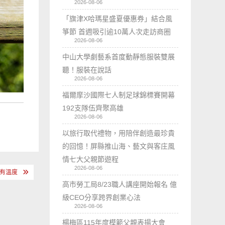
2026-08-06
「旗津X哈瑪星盛夏優惠券」結合風
箏節 首週吸引逾10萬人次走訪商圈
2026-08-06
中山大學劇藝系首度動靜態服裝雙展
聽！服裝在說話
2026-08-06
福爾摩沙國際七人制足球錦標賽開幕
192支隊伍齊聚高雄
2026-08-06
以旅行取代禮物，用陪伴創造最珍貴
的回憶！屏縣推山海、藝文與客庄風
情七大父親節遊程
2026-08-06
更有溫度
高市勞工局8/23職人講座開始報名 億
級CEO分享跨界創業心法
2026-08-06
楊梅區115年度模範父親表揚大會