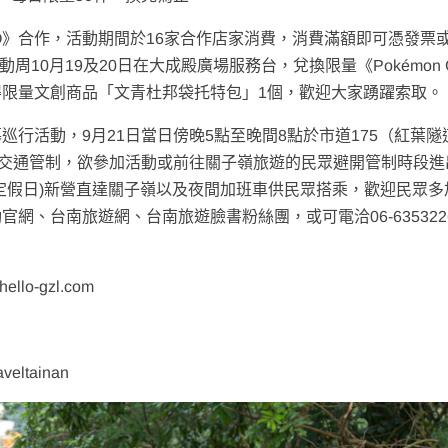
 GO》合作，活動期間於16家合作店家消費，消費滿額即可憑發票
周10月19及20日在大成殿廣場服務台，兌換限量《Pokémon 
限量文創商品「文青杜邦袋托特包」1個，歡迎大家踴躍索取。
行活動，9月21日當日傍晚5點至晚間8點於市道175（紅葉隧
施交通管制，欲參加活動或前往關子嶺旅遊的民眾避開管制時段進
定假日)新營直達關子嶺以及夜間加班車供民眾搭乘，歡迎民眾多
網、台南旅遊網、台南旅遊臉書粉絲團，或可電洽06-635322
lo-gzl.com
eltainan