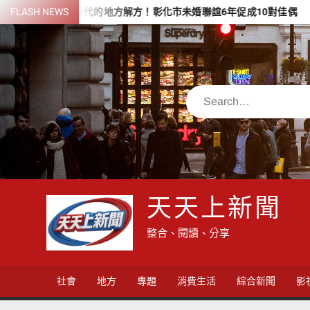
Skip
化時代的地方解方！彰化市未婚聯誼6年促成10對佳偶
FLASH NEWS
彰化縣長參
to
content
Search
天天上新聞
整合、閱讀、分享
社會
地方
專題
消費生活
綜合新聞
影