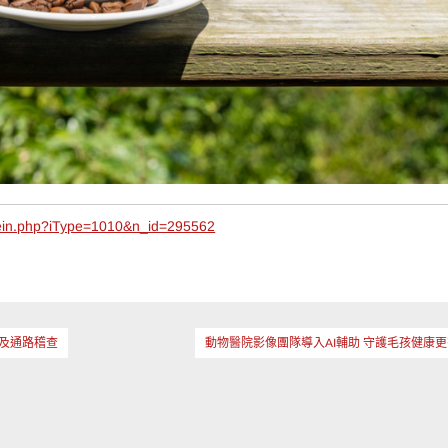
ein.php?iType=1010&n_id=295562
及通路稽查
動物醫院影像團隊導入AI輔助 守護毛孩健康