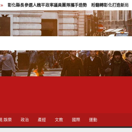
選人魏平政率議員團隊攜手造勢 盼翻轉彰化打造新局
敲敲門讓
視.娛樂
政治
產經
文教
國際
運動