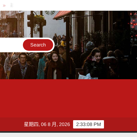
愛傳進門 彰化縣獨居老人訪查作業啟動
彰化縣改善板本排水及護
星期四, 06 8 月, 2026
2:33:10 PM