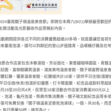
024臺南關子嶺溫泉美食節」即將在本周六(9/21)舉辦最受歡迎
主題活動及光影藝術作品等精彩內容。
活動期間提供各式不同的消費優惠超過20多項，就是要讓您省荷
節來臺南泡湯，還可以到鄰近的登山步道踏青，品嚐桶仔雞及在
美食節合作店家包含沐春湯宿、芳谷旅社、東香貓咖啡園區、青雅
假莊園、富御館礦質溫泉、湯泉美地溫泉會館、關子嶺富野溫泉
甕缸雞、儷景溫泉會館、紅雞城共計16家。提供平日住宿/湯屋
平日住宿/休息/泡湯折扣優惠，打卡贈面膜、紀念品或飲料等超過
0月19至20日共4天，民眾至16家活動合作店家消費滿300元以
宿、泡湯、龜丹泡湯、祭典市集消費券、關子嶺文創紀念品等多
張可免費兌換「關子嶺溫泉泥香氛泡澡球」一個，共30名，而
，每日限量50杯，換完為止。