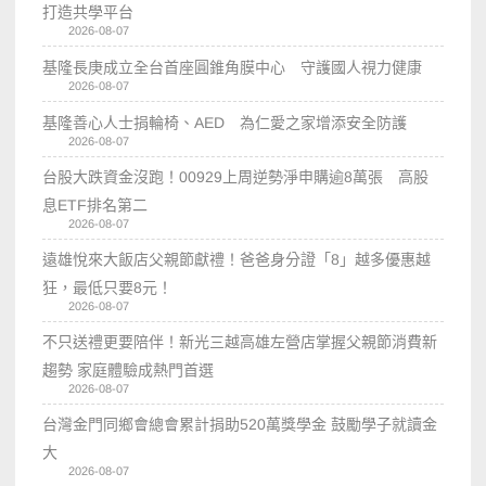
打造共學平台
2026-08-07
基隆長庚成立全台首座圓錐角膜中心 守護國人視力健康
2026-08-07
基隆善心人士捐輪椅、AED 為仁愛之家增添安全防護
2026-08-07
台股大跌資金沒跑！00929上周逆勢淨申購逾8萬張 高股
息ETF排名第二
2026-08-07
遠雄悅來大飯店父親節獻禮！爸爸身分證「8」越多優惠越
狂，最低只要8元！
2026-08-07
不只送禮更要陪伴！新光三越高雄左營店掌握父親節消費新
趨勢 家庭體驗成熱門首選
2026-08-07
台灣金門同鄉會總會累計捐助520萬獎學金 鼓勵學子就讀金
大
2026-08-07