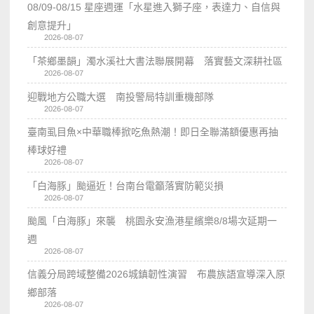
08/09-08/15 星座週運「水星進入獅子座，表達力、自信與
創意提升」
2026-08-07
「茶鄉墨韻」濁水溪社大書法聯展開幕 落實藝文深耕社區
2026-08-07
迎戰地方公職大選 南投警局特訓重機部隊
2026-08-07
臺南虱目魚×中華職棒掀吃魚熱潮！即日全聯滿額優惠再抽
棒球好禮
2026-08-07
「白海豚」颱逼近！台南台電籲落實防範災損
2026-08-07
颱風「白海豚」來襲 桃園永安漁港星繽樂8/8場次延期一
週
2026-08-07
信義分局跨域整備2026城鎮韌性演習 布農族語宣導深入原
鄉部落
2026-08-07