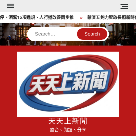
Skip
to
、酒駕15項違規、人行道改善同步推
慈濟五夠力智啟長照新時代 
content
Search
天天上新聞
整合、閱讀、分享