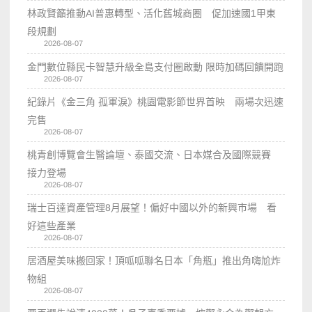
林政賢籲推動AI普惠轉型、活化舊城商圈 促加速國1甲東
段規劃
2026-08-07
金門數位縣民卡智慧升級全島支付圈啟動 限時加碼回饋開跑
2026-08-07
紀錄片《金三角 孤軍淚》桃園電影節世界首映 兩場次迅速
完售
2026-08-07
桃青創博覽會生醫論壇、泰國交流、日本媒合及國際競賽
接力登場
2026-08-07
瑞士百達資產管理8月展望！偏好中國以外的新興市場 看
好這些產業
2026-08-07
居酒屋美味搬回家！頂呱呱聯名日本「角瓶」推出角嗨尬炸
物組
2026-08-07