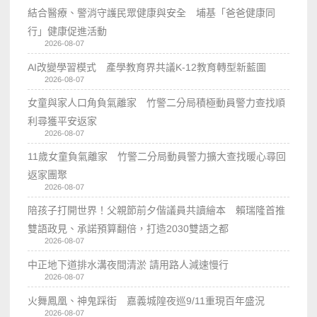
結合醫療、警消守護民眾健康與安全 埔基「爸爸健康同
行」健康促進活動
2026-08-07
AI改變學習模式 產學教育界共議K-12教育轉型新藍圖
2026-08-07
女童與家人口角負氣離家 竹警二分局積極動員警力查找順
利尋獲平安返家
2026-08-07
11歲女童負氣離家 竹警二分局動員警力擴大查找暖心尋回
返家團聚
2026-08-07
陪孩子打開世界！父親節前夕偕議員共讀繪本 賴瑞隆首推
雙語政見、承諾預算翻倍，打造2030雙語之都
2026-08-07
中正地下道排水溝夜間清淤 請用路人減速慢行
2026-08-07
火舞鳳凰、神鬼踩街 嘉義城隍夜巡9/11重現百年盛況
2026-08-07