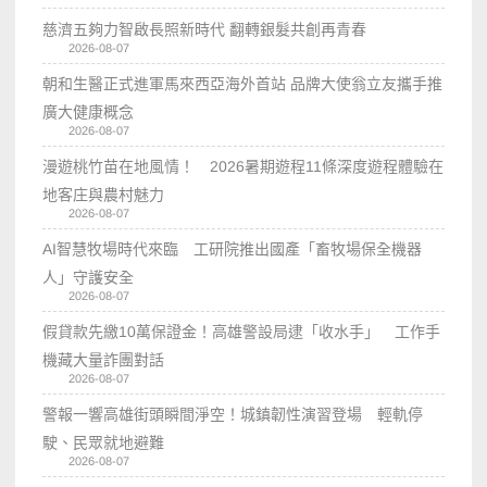
慈濟五夠力智啟長照新時代 翻轉銀髮共創再青春
2026-08-07
朝和生醫正式進軍馬來西亞海外首站 品牌大使翁立友攜手推
廣大健康概念
2026-08-07
漫遊桃竹苗在地風情！ 2026暑期遊程11條深度遊程體驗在
地客庄與農村魅力
2026-08-07
AI智慧牧場時代來臨 工研院推出國產「畜牧場保全機器
人」守護安全
2026-08-07
假貸款先繳10萬保證金！高雄警設局逮「收水手」 工作手
機藏大量詐團對話
2026-08-07
警報一響高雄街頭瞬間淨空！城鎮韌性演習登場 輕軌停
駛、民眾就地避難
2026-08-07