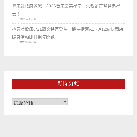
臺東縣政府邀您「2026台東最美星空」父親節帶爸爸追星
去！
2026-08-07
桃園冷飲節8/21藝文特區登場 機場捷運A1、A12站快閃店
暖身活動即日搶先開跑
2026-08-07
新聞分類
新
聞
分
類