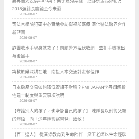
要再選先說清4000萬！吳子嘉秀票據 控鄭永金為鄭朝方
2018選縣長籌錢至今未還
2026-08-07
司法官學院犯研中心實地參訪衛福部嘉療 深化醫法跨界合作
新藍圖
2026-08-07
詐團收水手現身就栽了！前鎮警方埋伏收網 查扣手機揪出
幕後黑手
2026-08-07
寓教於樂深耕在地！南投人本交通計畫奪佳作
2026-08-07
日本房產交易如何降低資訊不對稱？FMI JAPAN李丹翔解析
宅建士制度與重要事項說明
2026-08-07
【守護別人的孩子，也牽掛自己的孩子】 陳隊長以刑警父親
的體悟 向「少年隊警察爸爸」致敬！
2026-08-07
【百工達人】 從音樂教育到生命陪伴 黛玉老師以生命經驗