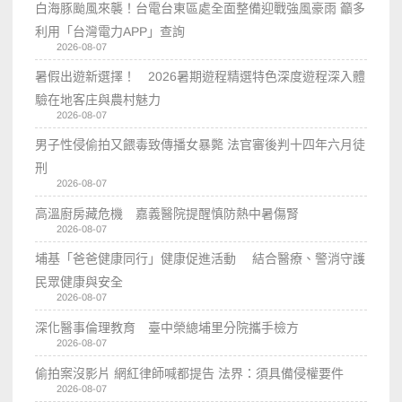
白海豚颱風來襲！台電台東區處全面整備迎戰強風豪雨 籲多
利用「台灣電力APP」查詢
2026-08-07
暑假出遊新選擇！ 2026暑期遊程精選特色深度遊程深入體
驗在地客庄與農村魅力
2026-08-07
男子性侵偷拍又餵毒致傳播女暴斃 法官審後判十四年六月徒
刑
2026-08-07
高溫廚房藏危機 嘉義醫院提醒慎防熱中暑傷腎
2026-08-07
埔基「爸爸健康同行」健康促進活動 結合醫療、警消守護
民眾健康與安全
2026-08-07
深化醫事倫理教育 臺中榮總埔里分院攜手檢方
2026-08-07
偷拍案沒影片 網紅律師喊都提告 法界：須具備侵權要件
2026-08-07