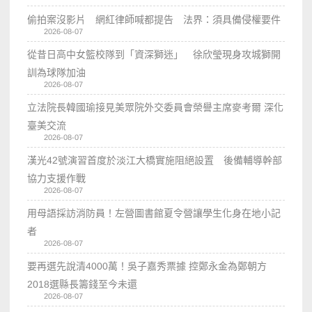
偷拍案沒影片 網紅律師喊都提告 法界：須具備侵權要件
2026-08-07
從昔日高中女籃校隊到「資深獅迷」 徐欣瑩現身攻城獅開
訓為球隊加油
2026-08-07
立法院長韓國瑜接見美眾院外交委員會榮譽主席麥考爾 深化
臺美交流
2026-08-07
漢光42號演習首度於淡江大橋實施阻絕設置 後備輔導幹部
協力支援作戰
2026-08-07
用母語採訪消防員！左營圖書館夏令營讓學生化身在地小記
者
2026-08-07
要再選先說清4000萬！吳子嘉秀票據 控鄭永金為鄭朝方
2018選縣長籌錢至今未還
2026-08-07