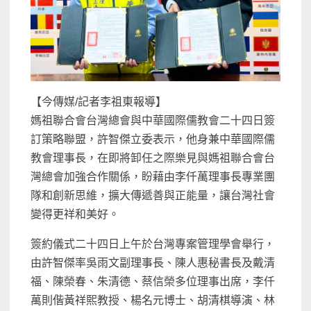
【今傳媒/記者李祖東報導】
媽祖聯合會台灣總會與中華國際儒教會二十四日簽
訂策略聯盟，許智傑立委表示，他身兼中華國際儒
教會理事長，在即將卸任之際樂見與媽祖聯合會台
灣總會加強合作關係，盼藉由李仟萬理事長專業團
隊和創新思維，擴大傳遞善與正能量，讓台灣社會
變得更祥和美好。
簽約儀式二十四日上午於台灣專案管理學會舉行，
由許智傑率吳雨文副理事長、陳人惠秘書長及戴清
福、陳榮春、朱清德、蔡信榮多位理事出席，李仟
萬則偕黃祥𤋮教授、楊名元博士、胡清棋導演、林