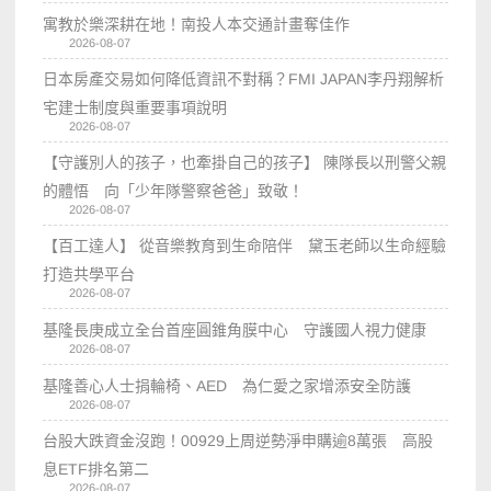
寓教於樂深耕在地！南投人本交通計畫奪佳作
2026-08-07
日本房產交易如何降低資訊不對稱？FMI JAPAN李丹翔解析
宅建士制度與重要事項說明
2026-08-07
【守護別人的孩子，也牽掛自己的孩子】 陳隊長以刑警父親
的體悟 向「少年隊警察爸爸」致敬！
2026-08-07
【百工達人】 從音樂教育到生命陪伴 黛玉老師以生命經驗
打造共學平台
2026-08-07
基隆長庚成立全台首座圓錐角膜中心 守護國人視力健康
2026-08-07
基隆善心人士捐輪椅、AED 為仁愛之家增添安全防護
2026-08-07
台股大跌資金沒跑！00929上周逆勢淨申購逾8萬張 高股
息ETF排名第二
2026-08-07