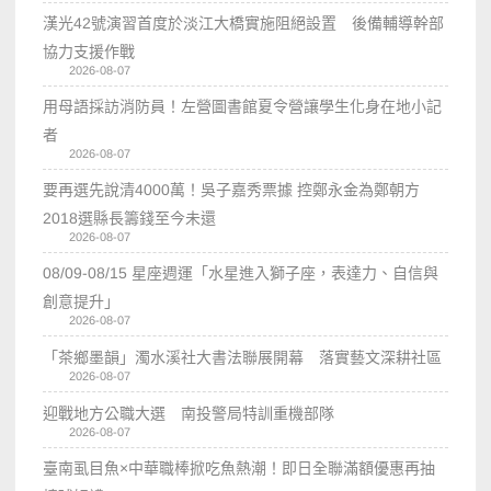
漢光42號演習首度於淡江大橋實施阻絕設置 後備輔導幹部
協力支援作戰
2026-08-07
用母語採訪消防員！左營圖書館夏令營讓學生化身在地小記
者
2026-08-07
要再選先說清4000萬！吳子嘉秀票據 控鄭永金為鄭朝方
2018選縣長籌錢至今未還
2026-08-07
08/09-08/15 星座週運「水星進入獅子座，表達力、自信與
創意提升」
2026-08-07
「茶鄉墨韻」濁水溪社大書法聯展開幕 落實藝文深耕社區
2026-08-07
迎戰地方公職大選 南投警局特訓重機部隊
2026-08-07
臺南虱目魚×中華職棒掀吃魚熱潮！即日全聯滿額優惠再抽