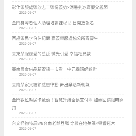
彰化榮服處榮欣志工榮情義剪×消暑剉冰齊慶父親節
2026-08-07
金門身障者個人助理培訓課程 即日開放報名
2026-08-07
百歲榮民李伯伯紀壽 嘉義榮服處協公所齊慶生
2026-08-07
臺東榮服處愛的蔓延 微光引愛 幸福相見歡
2026-08-07
臺南農會供品箱資訊一次看！中元採購輕鬆辦
2026-08-07
臺南榮家父親節感恩律動 舞出樂活新朝氣
2026-08-07
金門數位縣民卡啟動！智慧升級全島支付圈 加碼回饋限時開
跑
2026-08-07
台文怪物特展8/8台南老爺登場 穿梭在地美饌×聲響迷宮
2026-08-07