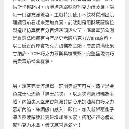
馬斯卡邦起司，再灑進跳跳糖與巧克力酥菠蘿，讓
每一口都充滿驚喜，主廚特別使用木紋材質刷出肌
理讓雪茄看起來更加真實，前端則是用酥菠蘿脆粒
製造出仿真度百分百煙灰頭與火苗，底層雪茄盒則
是嚴選法國擁有百年歷史老牌巧克力Weiss原料，
以口感香醇厚實巧克力蛋糕為主體，層層鋪滿榛果
甘納許、70%巧克力慕斯與榛果醬，完整呈現精巧
高貴雪茄禮盒樣貌。
另，還有完美淬煉單一莊園典藏可可豆、造型是金
色威士忌酒瓶「紳士品味」，以原味海綿蛋糕為主
體，內餡裹入堅果香氣濃醇開心果奶油與白巧克力
慕斯內餡，絲綢般口感入口即化，加入新鮮覆盆子
凍與酥菠蘿脆粒更是增加層次感，搭配送禮必備質
感巧克力木盒，儀式感直逼滿分！