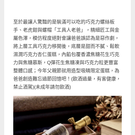
至於最讓人驚豔的是裝滿可以吃的巧克力螺絲板
手、老虎鉗與螺帽「工具人老爸」，精細匠工與金
屬色澤，模仿程度絕對會讓爸爸誤認為是惡作劇，
將上層工具巧克力移開後，底層是甜而不膩、鬆軟
濕潤巧克力杏仁蛋糕，內餡包覆香濃焦糖花生巧克
力與焦糖慕斯，Q彈花生焦糖凍與巧克力粒更豐富
整體口感；今年父親節就用造型吸睛限定蛋糕，為
爸爸創造難忘過節回憶吧！(飲酒過量，有害健康，
禁止酒駕)(未成年請勿飲酒)