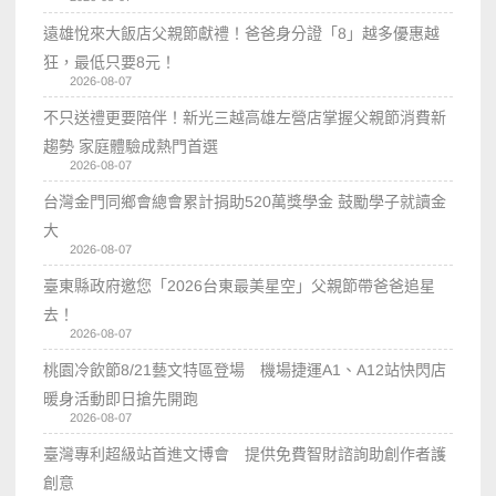
遠雄悅來大飯店父親節獻禮！爸爸身分證「8」越多優惠越
狂，最低只要8元！
2026-08-07
不只送禮更要陪伴！新光三越高雄左營店掌握父親節消費新
趨勢 家庭體驗成熱門首選
2026-08-07
台灣金門同鄉會總會累計捐助520萬獎學金 鼓勵學子就讀金
大
2026-08-07
臺東縣政府邀您「2026台東最美星空」父親節帶爸爸追星
去！
2026-08-07
桃園冷飲節8/21藝文特區登場 機場捷運A1、A12站快閃店
暖身活動即日搶先開跑
2026-08-07
臺灣專利超級站首進文博會 提供免費智財諮詢助創作者護
創意