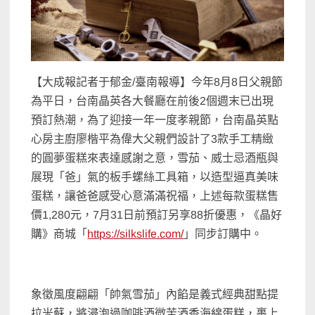
【大成報記者于郁金/臺南報導】今年8月8日父親節
為平日，台南晶英各大餐廳在前後2個週末已出現
預訂熱潮，為了迎接一年一度孝親節，台南晶英點
心房主廚廖楷平為偉大父親們設計了3款手工精緻
的圓夢蛋糕來表達感謝之意，雪茄、威士忌酒瓶與
展現「爸」氣的板手螺絲工具箱，以造型逼真美味
蛋糕，讓爸爸感受心意滿滿祝福，上述每款蛋糕售
價1,280元，7月31日前預訂另享88折優惠，《晶好
購》商城「
https://silkslife.com/
」同步訂購中。
象徵風度翩翩「帥氣雪茄」內餡是義式經典甜點提
拉米蘇，將浸泡過咖啡酒微苦酒香海綿蛋糕，裹上