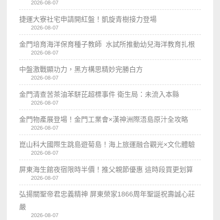
2026-08-07
捷運大寮社宅申請開紅盤！凱旋青樹接力登場
2026-08-07
金門培育海洋保育種子教師 水試所推動幼兒海洋教育扎根
2026-08-07
中盤激戰顯功力，黑方構思精妙完勝白方
2026-08-07
金門清查苦茶油苯駢芘超標事件 衛生局：未流入本縣
2026-08-07
金門物產展登場！金門工業會×漢神洲際浯島原汁全攻略
2026-08-07
崑山科大國際生跳島遊菊島！海上旅運融合觀光×文化體驗
2026-08-07
屏東海生館夜宿限時半價！推父親節優惠 這時段買更划算
2026-08-07
弘揚關聖帝君忠義精神 屏東榮家1866周年聖誕祝壽誠心莊
嚴
2026-08-07