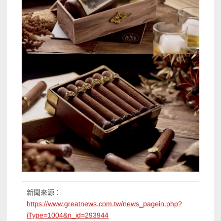
新聞來源：
https://www.greatnews.com.tw/news_pagein.php?
iType=1004&n_id=293944