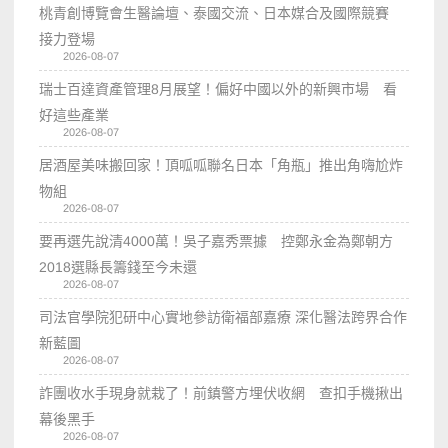
桃青創博覽會生醫論壇、泰國交流、日本媒合及國際競賽
接力登場
2026-08-07
瑞士百達資產管理8月展望！偏好中國以外的新興市場 看
好這些產業
2026-08-07
居酒屋美味搬回家！頂呱呱聯名日本「角瓶」推出角嗨尬炸
物組
2026-08-07
要再選先說清4000萬！吳子嘉秀票據 控鄭永金為鄭朝方
2018選縣長籌錢至今未還
2026-08-07
司法官學院犯研中心實地參訪衛福部嘉療 深化醫法跨界合作
新藍圖
2026-08-07
詐團收水手現身就栽了！前鎮警方埋伏收網 查扣手機揪出
幕後黑手
2026-08-07