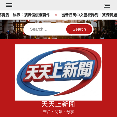
Skip
to
提告 法界：須具備侵權要件
從昔日高中女籃校隊到「資深獅迷」
content
Search
天天上新聞
整合、閱讀、分享