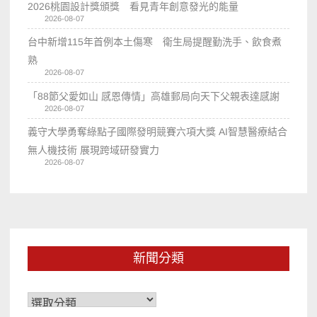
2026桃園設計獎頒獎 看見青年創意發光的能量
2026-08-07
台中新增115年首例本土傷寒 衛生局提醒勤洗手、飲食煮
熟
2026-08-07
「88節父愛如山 感恩傳情」高雄郵局向天下父親表達感謝
2026-08-07
義守大學勇奪綠點子國際發明競賽六項大獎 AI智慧醫療結合
無人機技術 展現跨域研發實力
2026-08-07
新聞分類
新