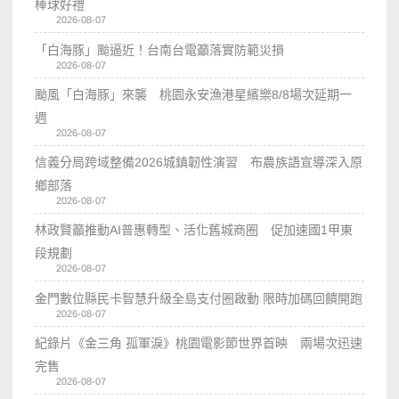
棒球好禮
2026-08-07
「白海豚」颱逼近！台南台電籲落實防範災損
2026-08-07
颱風「白海豚」來襲 桃園永安漁港星繽樂8/8場次延期一
週
2026-08-07
信義分局跨域整備2026城鎮韌性演習 布農族語宣導深入原
鄉部落
2026-08-07
林政賢籲推動AI普惠轉型、活化舊城商圈 促加速國1甲東
段規劃
2026-08-07
金門數位縣民卡智慧升級全島支付圈啟動 限時加碼回饋開跑
2026-08-07
紀錄片《金三角 孤軍淚》桃園電影節世界首映 兩場次迅速
完售
2026-08-07