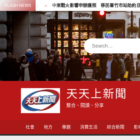
Skip
大武山
FLASH NEWS
中東戰火影響申辦護照 移民署竹市站助約旦學者妻女取得
to
content
Search
天天上新聞
整合、閱讀、分享
社會
地方
專題
消費生活
綜合新聞
影