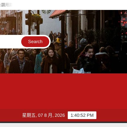
速慢行
戰火無情約旦母女護照卡關 移民官有情一路陪伴化解危機
星期五, 07 8 月, 2026
1:40:54 PM