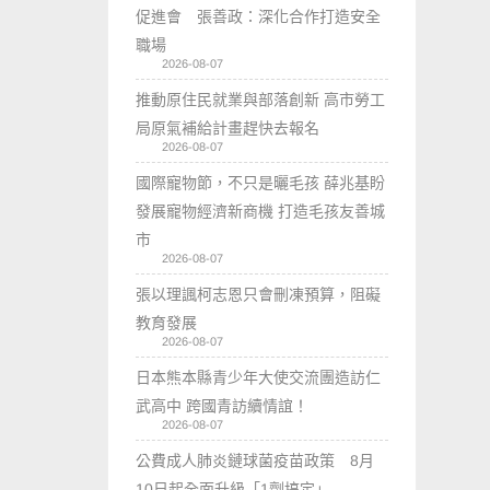
促進會 張善政：深化合作打造安全
職場
2026-08-07
推動原住民就業與部落創新 高市勞工
局原氣補給計畫趕快去報名
2026-08-07
國際寵物節，不只是曬毛孩 薛兆基盼
發展寵物經濟新商機 打造毛孩友善城
市
2026-08-07
張以理諷柯志恩只會刪凍預算，阻礙
教育發展
2026-08-07
日本熊本縣青少年大使交流團造訪仁
武高中 跨國青訪續情誼！
2026-08-07
公費成人肺炎鏈球菌疫苗政策 8月
10日起全面升級「1劑搞定」