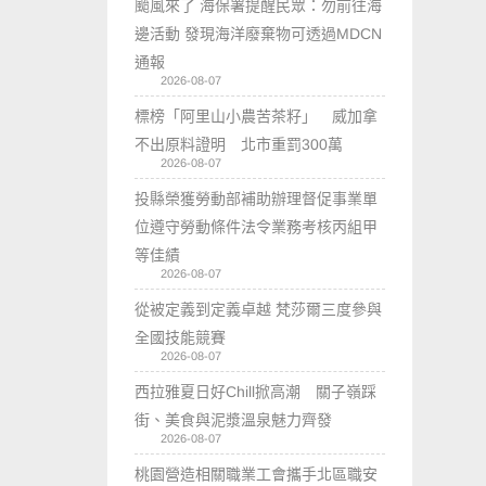
颱風來了 海保署提醒民眾：勿前往海
邊活動 發現海洋廢棄物可透過MDCN
通報
2026-08-07
標榜「阿里山小農苦茶籽」 威加拿
不出原料證明 北市重罰300萬
2026-08-07
投縣榮獲勞動部補助辦理督促事業單
位遵守勞動條件法令業務考核丙組甲
等佳績
2026-08-07
從被定義到定義卓越 梵莎爾三度參與
全國技能競賽
2026-08-07
西拉雅夏日好Chill掀高潮 關子嶺踩
街、美食與泥漿溫泉魅力齊發
2026-08-07
桃園營造相關職業工會攜手北區職安