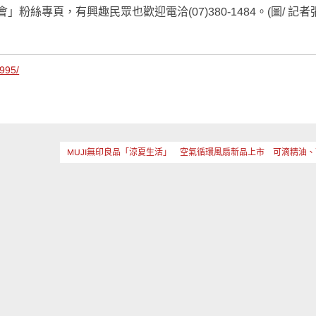
絲專頁，有興趣民眾也歡迎電洽(07)380-1484。(圖/ 記者
4995/
MUJI無印良品「涼夏生活」 空氣循環風扇新品上市 可滴精油