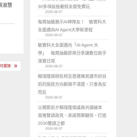
張淑慧
30多項設施暑假全面免費玩
2026-08-07
每周抽籤展示AI神隊友！ 敏實科大
全面邁向AI Agent大學新里程
2026-08-07
敏實科大全面邁向「AI Agent 大
學」 每周抽籤即席分享讓數位助手
落實日常
、可擺頭
2026-08-07
賴瑞隆競辦批柯志恩連陳其邁市府目
前的施政方向都搞不清楚，只會為反
而反
2026-08-07
父親節前夕賴瑞隆偕議員共讀繪本
首推雙語政見、承諾預算翻倍，打造
2030雙語之都
2026-08-07