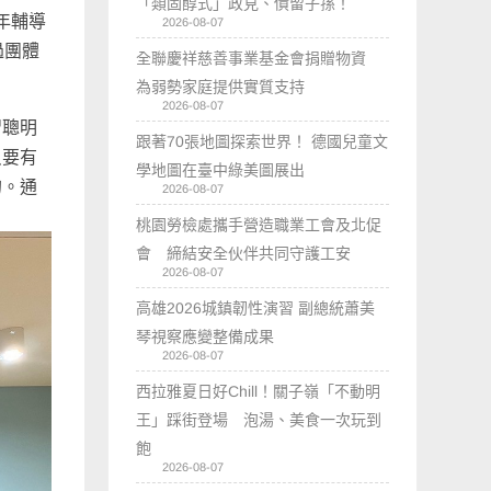
「類固醇式」政見、債留子孫！
年輔導
2026-08-07
過團體
全聯慶祥慈善事業基金會捐贈物資
。
為弱勢家庭提供實質支持
2026-08-07
習聰明
跟著70張地圖探索世界！ 德國兒童文
只要有
學地圖在臺中綠美圖展出
的。通
2026-08-07
桃園勞檢處攜手營造職業工會及北促
會 締結安全伙伴共同守護工安
2026-08-07
高雄2026城鎮韌性演習 副總統蕭美
琴視察應變整備成果
2026-08-07
西拉雅夏日好Chill！關子嶺「不動明
王」踩街登場 泡湯、美食一次玩到
飽
2026-08-07