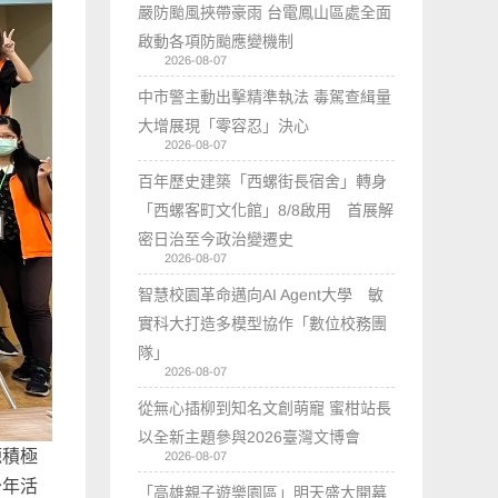
嚴防颱風挾帶豪雨 台電鳳山區處全面
啟動各項防颱應變機制
2026-08-07
中市警主動出擊精準執法 毒駕查緝量
大增展現「零容忍」決心
2026-08-07
百年歷史建築「西螺街長宿舍」轉身
「西螺客町文化館」8/8啟用 首展解
密日治至今政治變遷史
2026-08-07
智慧校園革命邁向AI Agent大學 敏
實科大打造多模型協作「數位校務團
隊」
2026-08-07
從無心插柳到知名文創萌寵 蜜柑站長
以全新主題參與2026臺灣文博會
源積極
2026-08-07
少年活
「高雄親子遊樂園區」明天盛大開幕