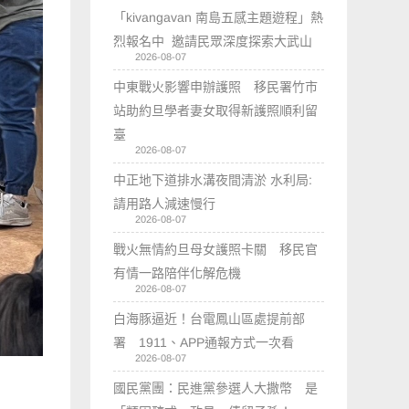
「kivangavan 南島五感主題遊程」熱
烈報名中 邀請民眾深度探索大武山
2026-08-07
中東戰火影響申辦護照 移民署竹市
站助約旦學者妻女取得新護照順利留
臺
2026-08-07
中正地下道排水溝夜間清淤 水利局:
請用路人減速慢行
2026-08-07
戰火無情約旦母女護照卡關 移民官
有情一路陪伴化解危機
2026-08-07
白海豚逼近！台電鳳山區處提前部
署 1911、APP通報方式一次看
2026-08-07
國民黨團：民進黨參選人大撒幣 是