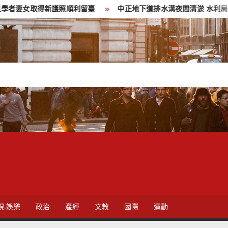
新護照順利留臺
中正地下道排水溝夜間清淤 水利局:請用路人減
視.娛樂
政治
產經
文教
國際
運動