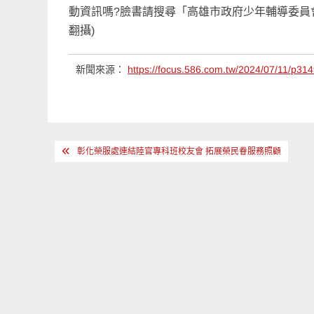
動資訊嗎?臉書請搜尋「高雄市政府少年輔導委員會」粉
翻攝)
新聞來源：
https://focus.586.com.tw/2024/07/11/p31
文
彰化榮服處連結陸官專科班校友會 拓展榮民眷服務照顧
章
導
覽