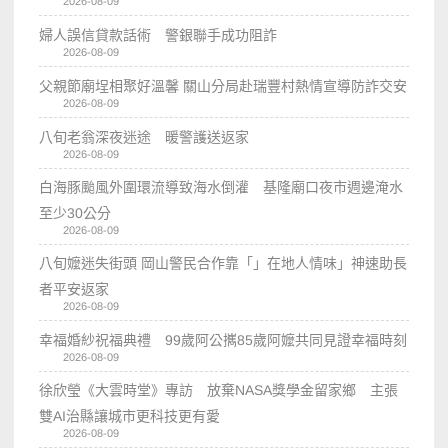
2026-08-09
婦人誤信貸款話術 警銀聯手成功阻詐
2026-08-09
父親節廟埕相聚好溫馨 關山分局赴瑞豐村熱情宣導防詐交安
2026-08-09
八旬老翁深夜迷途 暖警護送返家
2026-08-09
白海豚颱風外圍環流導致海水倒灌 基隆廟口夜市週邊淹水
至少30公分
2026-08-09
八旬嬤迷失街頭 岡山警民合作靠「」在地人情味」神速助長
者平安返家
2026-08-09
幸福婚紗祝福典禮 99歲阿公𢹂85歲阿嬤共同見證幸福時刻
2026-08-09
徐欣瑩《大雲時堂》專訪 放棄NASA獎學金留家鄉 主張
雙AI治縣讓城市更科技更有愛
2026-08-09