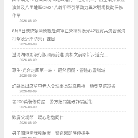
演練及八里地區CM34八輪甲車引擎動力異常戰場機動保修
作業
2026-08-09
8月8日總統賴清德親赴海軍左營視導漢光42號實兵演習濱海
打擊及近岸防禦」課目
2026-08-09
澄清湖環湖漫行版圖再前進 鳥松文前路新步道完工
2026-08-09
尊生·光合走廊第一站， 翩然栩栩・營造心靈場域
2026-08-09
許縣長出席草屯老人會理事長就職典禮 頒發當選證書
2026-08-09
領200萬裝修房屋 警方細問識破詐騙話術
2026-08-09
歡慶父親節 暖心慰勉同仁
2026-08-09
男子國道驚魂輪胎爆 警巡邏即時伸援手