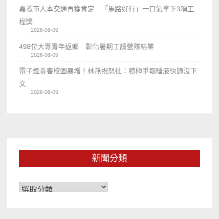
嘉義市人本交通再獲肯定 「馬路好行」一口氣拿下3項工
程獎
2026-08-09
498位大專青年返鄉 彰化暑期工讀營隊結業
2026-08-09
電子煙毒害校園暴增！林燕祝怒批：積極爭取唾液快篩沒下
文
2026-08-09
新聞分類
新
聞
分