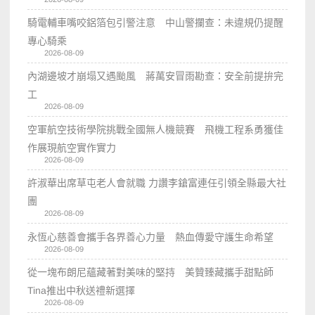
騎電輔車嘴咬鋁箔包引警注意 中山警攔查：未違規仍提醒
專心騎乘
2026-08-09
內湖邊坡才崩塌又遇颱風 蔣萬安冒雨勘查：安全前提拚完
工
2026-08-09
空軍航空技術學院挑戰全國無人機競賽 飛機工程系勇獲佳
作展現航空實作實力
2026-08-09
許淑華出席草屯老人會就職 力讚李鎗富連任引領全縣最大社
團
2026-08-09
永恆心慈善會攜手各界善心力量 熱血傳愛守護生命希望
2026-08-09
從一塊布朗尼蘊藏著對美味的堅持 美贊臻藏攜手甜點師
Tina推出中秋送禮新選擇
2026-08-09