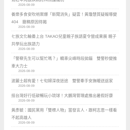
2026-08-09
養樂多食安吹哨案爆「新聞消失」疑雲！黃瓊慧質疑報導變
404 撤稿原因待揭
2026-08-09
七族文化輪番上台 TAKAO兒童親子族語夏令營成果展 親子
共學玩出族語力
2026-08-09
「警察先生可以幫忙嗎？」轎車尖峰時段拋錨 雙警秒變推
車大力士
2026-08-09
波麗士超有愛！七旬婦深夜迷途 雙警牽手安撫暖送返家
2026-08-09
搭台灣好行低碳暢玩小琉球！大鵬灣管理處推出暑假好康
2026-08-09
黃彥毓：國民黨用「雙標人物」當發言人，跟柯志恩一樣看
不起高雄人
2026-08-09