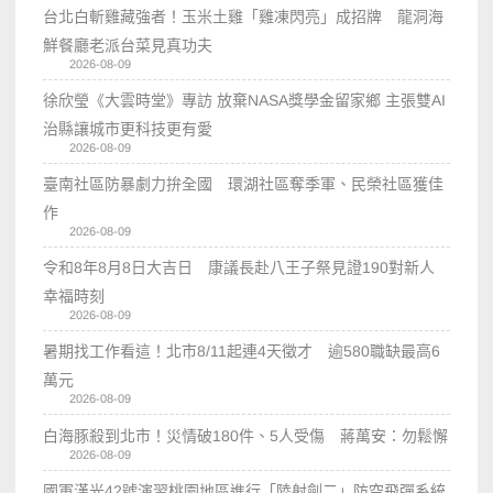
台北白斬雞藏強者！玉米土雞「雞凍閃亮」成招牌 龍洞海
鮮餐廳老派台菜見真功夫
2026-08-09
徐欣瑩《大雲時堂》專訪 放棄NASA獎學金留家鄉 主張雙AI
治縣讓城市更科技更有愛
2026-08-09
臺南社區防暴劇力拚全國 環湖社區奪季軍、民榮社區獲佳
作
2026-08-09
令和8年8月8日大吉日 康議長赴八王子祭見證190對新人
幸福時刻
2026-08-09
暑期找工作看這！北市8/11起連4天徵才 逾580職缺最高6
萬元
2026-08-09
白海豚殺到北市！災情破180件、5人受傷 蔣萬安：勿鬆懈
2026-08-09
國軍漢光42號演習桃園地區進行「陸射劍二」防空飛彈系統