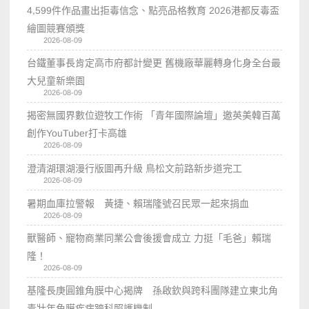
4,599件作品畫出拒毒信念、點亮品格教育 2026港都反毒盃
繪圖競賽頒獎
2026-08-09
台鐵董事長肯定高市府都計變更 舊機廠華麗轉身化身全台最
大兒童新樂園
2026-08-09
揭密無國界數位遊牧工作術 「青年國際論壇」邀英美韓百萬
創作YouTuber打卡高雄
2026-08-09
澄清湖環湖漫行版圖再升級 鳥松文前路新步道完工
2026-08-09
暑期血庫拉警報 黃捷、賴瑞隆號召民眾一起來捐血
2026-08-09
獸醫師、寵物商業同業公會後援會成立 力挺「毛爸」賴瑞
隆！
2026-08-09
基隆長庚圓錐角膜中心揭牌 孫啟欽與跨科團隊建立東北角
青壯年角膜疾病跨科照護機制