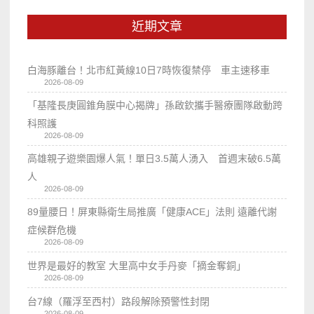
近期文章
白海豚離台！北市紅黃線10日7時恢復禁停 車主速移車
2026-08-09
「基隆長庚圓錐角膜中心揭牌」孫啟欽攜手醫療團隊啟動跨
科照護
2026-08-09
高雄親子遊樂園爆人氣！單日3.5萬人湧入 首週末破6.5萬
人
2026-08-09
89量腰日！屏東縣衛生局推廣「健康ACE」法則 遠離代謝
症候群危機
2026-08-09
世界是最好的教室 大里高中女手丹麥「摘金奪銅」
2026-08-09
台7線（羅浮至西村）路段解除預警性封閉
2026-08-09