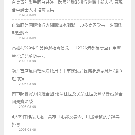
台美青年樂手同台共演！跨國並肩彩排激盪爵士新火花 展現
台中爵士人才培育成果
2026-08-09
白海豚外圍環流遇大潮釀海水倒灌 30多商家受害 謝國樑
親赴慰問
2026-08-09
高雄4,599件作品傳遞拒毒信念 「2026港都反毒盃」用畫
筆打造兒童防毒力
2026-08-09
龍井首座風雨籃球場啟用！中市運動局長攜夢想家球星3對3
尬球技
2026-08-09
南市防暴實力閃耀全國 環湖社區及民榮社區勇奪防暴戲劇全
國競賽殊榮
2026-08-09
4,599件作品角逐！高雄「港都反毒盃」用畫筆教孩子識毒
拒毒
2026-08-09