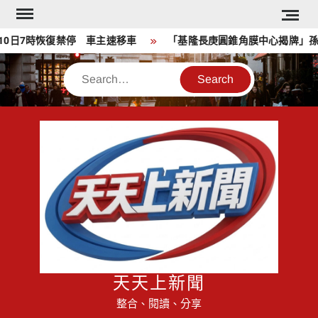
Skip
to
日7時恢復禁停 車主速移車
「基隆長庚圓錐角膜中心揭牌」孫啟
content
Search
天天上新聞
整合、閱讀、分享