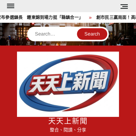
Skip
to
參選鎮長 鍾東錦到場力挺「縣鎮合一」
創市民三贏局面！高雄
content
Search
天天上新聞
整合、閱讀、分享