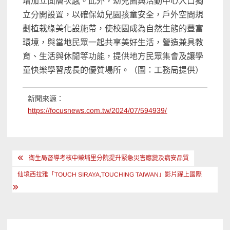
增加立面層次感。此外，幼兒園與活動中心入口獨
立分開設置，以確保幼兒園孩童安全，戶外空間規
劃植栽綠美化設施帶，使校園成為自然生態的豐富
環境，與當地民眾一起共享美好生活，營造兼具教
育、生活與休閒等功能，提供地方民眾集會及讓學
童快樂學習成長的優質場所。（圖：工務局提供）
新聞來源：
https://focusnews.com.tw/2024/07/594939/
文
衛生局督導考核中榮埔里分院提升緊急災害應變及病安品質
章
仙境西拉雅「TOUCH SIRAYA,TOUCHING TAIWAN」影片躍上國際
導
覽