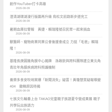
創作YouTuber打卡高雄
2026-08-09
澄清湖環湖漫行版圖再升級 鳥松文前路新步道完工
2026-08-09
暑期血庫拉警報 黃捷、賴瑞隆號召民眾一起來捐血
2026-08-09
獸醫師、寵物商業同業公會後援會成立 力挺「毛爸」賴瑞
隆！
2026-08-09
基隆長庚圓錐角膜中心揭牌 孫啟欽與跨科團隊建立東北角
青壯年角膜疾病跨科照護機制
2026-08-09
養樂多食安吹哨案爆「新聞消失」疑雲！黃瓊慧質疑報導變
404 撤稿原因待揭
2026-08-09
七族文化輪番上台 TAKAO兒童親子族語夏令營成果展 親子
共學玩出族語力
2026-08-09