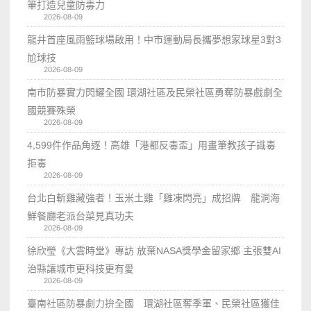
筆打造兒童防毒力
2026-08-09
龍井首座風雨籃球場啟用！中市運動局長攜夢想家球星3對3
尬球技
2026-08-09
南市防暴實力閃耀全國 環湖社區及民榮社區勇奪防暴戲劇全
國競賽殊榮
2026-08-09
4,599件作品角逐！高雄「港都反毒盃」用畫筆教孩子識毒
拒毒
2026-08-09
台北白斬雞藏強者！玉米土雞「雞凍閃亮」成招牌 龍洞海
鮮餐廳老派台菜見真功夫
2026-08-09
徐欣瑩《大雲時堂》專訪 放棄NASA獎學金留家鄉 主張雙AI
治縣讓城市更科技更有愛
2026-08-09
臺南社區防暴劇力拚全國 環湖社區奪季軍、民榮社區獲佳