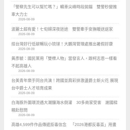
「警察先生可以幫忙嗎？」轎車尖峰時段拋錨 雙警秒變推
車大力士
2026-08-09
波麗士超有愛！七旬婦深夜迷途 雙警牽手安撫暖送返家
2026-08-09
搭台灣好行低碳暢玩小琉球！大鵬灣管理處推出暑假好康
2026-08-09
黃彥毓：國民黨用「雙標人物」當發言人，跟柯志恩一樣看
不起高雄人
2026-08-09
台美青年樂手同台共演！跨國並肩彩排激盪爵士新火花 展現
台中爵士人才培育成果
2026-08-09
白海豚外圍環流遇大潮釀海水倒灌 30多商家受害 謝國樑
親赴慰問
2026-08-09
高雄4,599件作品傳遞拒毒信念 「2026港都反毒盃」用畫