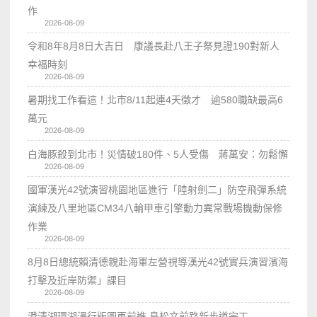
作
2026-08-09
令和8年8月8日大吉日 康議長赴八王子祭見證190對新人
幸福時刻
2026-08-09
暑期找工作看這！北市8/11起連4天徵才 逾580職缺最高6
萬元
2026-08-09
白海豚殺到北市！災情破180件、5人受傷 蔣萬安：勿鬆懈
2026-08-09
國軍漢光42號演習桃園地區進行「陸射劍二」防空飛彈系統
演練及八里地區CM34八輪甲車引擎動力異常戰場機動保修
作業
2026-08-09
8月8日總統賴清德親赴海軍左營視導漢光42號實兵演習濱海
打擊及近岸防禦」課目
2026-08-09
澄清湖環湖漫行版圖再前進 鳥松文前路新步道完工