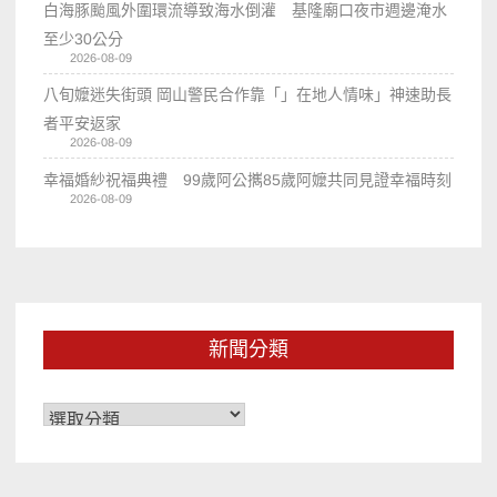
白海豚颱風外圍環流導致海水倒灌 基隆廟口夜市週邊淹水
至少30公分
2026-08-09
八旬嬤迷失街頭 岡山警民合作靠「」在地人情味」神速助長
者平安返家
2026-08-09
幸福婚紗祝福典禮 99歲阿公𢹂85歲阿嬤共同見證幸福時刻
2026-08-09
新聞分類
新
聞
分