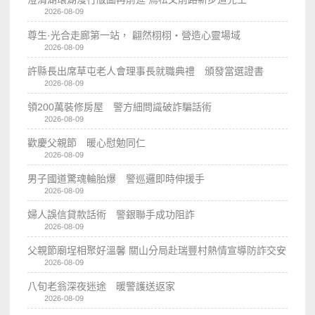
2026-08-09
尊生·光合走廊第一站， 翩然栩栩・營造心靈場域
2026-08-09
許縣長出席草屯老人會理事長就職典禮 頒發當選證書
2026-08-09
領200萬裝修房屋 警方細問識破詐騙話術
2026-08-09
歡慶父親節 暖心慰勉同仁
2026-08-09
男子國道驚魂輪胎爆 警巡邏即時伸援手
2026-08-09
婦人誤信貸款話術 警銀聯手成功阻詐
2026-08-09
父親節廟埕相聚好溫馨 關山分局赴瑞豐村熱情宣導防詐交安
2026-08-09
八旬老翁深夜迷途 暖警護送返家
2026-08-09