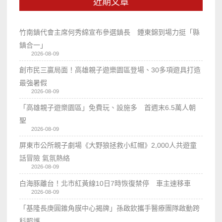
近期文章
竹南鎮代會主席何秀綿宣布參選鎮長 鍾東錦到場力挺「縣
鎮合一」
2026-08-09
創市民三贏局面！高雄親子遊樂園區登場、30多項遊具打造
最強暑假
2026-08-09
「高雄親子遊樂園區」免費玩、設施多 首週末6.5萬人朝
聖
2026-08-09
屏東市公所親子劇場《大野狼拯救小紅帽》2,000人共遊童
話冒險 氣氛熱絡
2026-08-09
白海豚離台！北市紅黃線10日7時恢復禁停 車主速移車
2026-08-09
「基隆長庚圓錐角膜中心揭牌」孫啟欽攜手醫療團隊啟動跨
科照護