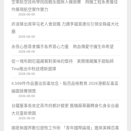
空軍航空技術學院挑戰全國無人機競賽 飛機工程系勇獲佳
作展現航空實作實力
2026-08-09
許淑華出席草屯老人會就職 力讚李鎗富連任引領全縣最大社
團
2026-08-09
永恆心慈善會攜手各界善心力量 熱血傳愛守護生命希望
2026-08-09
從一塊布朗尼蘊藏著對美味的堅持 美贊臻藏攜手甜點師
Tina推出中秋送禮新選擇
2026-08-09
4,599件作品畫出拒毒信念、點亮品格教育 2026港都反毒盃
繪圖競賽頒獎
2026-08-09
台鐵董事長肯定高市府都計變更 舊機廠華麗轉身化身全台最
大兒童新樂園
2026-08-09
揭密無國界數位遊牧工作術 「青年國際論壇」邀英美韓百萬