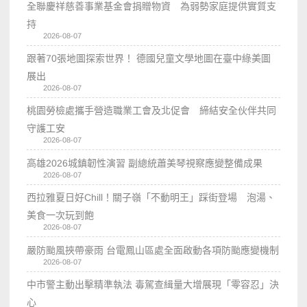
全聯慶祥慈善事業基金會捐贈物資 為弱勢家庭提供實質支
持
2026-08-07
跟著70張地圖探索世界！ 德國兒童文學地圖在臺中綠美圖
展出
2026-08-07
桃園勞檢處攜手營造職業工會及北促會 締結安全伙伴共同
守護工安
2026-08-07
高雄2026城鎮韌性演習 副總統蕭美琴視察應變整備成果
2026-08-07
西拉雅夏日好Chill！關子嶺「不動明王」踩街登場 泡湯、
美食一次玩到飽
2026-08-07
嚴防颱風挾帶豪雨 台電鳳山區處全面啟動各項防颱應變機制
2026-08-07
中市警主動出擊精準執法 毒駕查緝量大增展現「零容忍」決
心