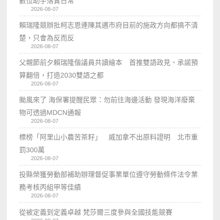
數位助手落實日常
2026-08-07
賴瑞隆競辦批柯志恩連陳其邁市府目前的施政方向都搞不清
楚，只會為反而反
2026-08-07
父親節前夕賴瑞隆偕議員共讀繪本 首推雙語政見、承諾預
算翻倍，打造2030雙語之都
2026-08-07
颱風來了 海保署提醒民眾：勿前往海邊活動 發現海洋廢棄
物可透過MDCN通報
2026-08-07
標榜「阿里山小農苦茶籽」 威加拿不出原料證明 北市重
罰300萬
2026-08-07
投縣榮獲勞動部補助辦理督促事業單位遵守勞動條件法令業
務考核丙組甲等佳績
2026-08-07
從被定義到定義卓越 梵莎爾三度參與全國技能競賽