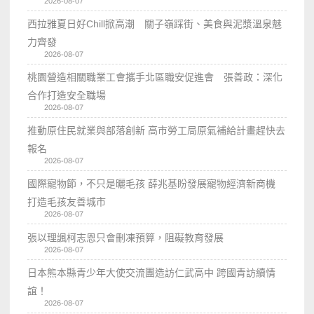
2026-08-07
西拉雅夏日好Chill掀高潮 關子嶺踩街、美食與泥漿溫泉魅
力齊發
2026-08-07
桃園營造相關職業工會攜手北區職安促進會 張善政：深化
合作打造安全職場
2026-08-07
推動原住民就業與部落創新 高市勞工局原氣補給計畫趕快去
報名
2026-08-07
國際寵物節，不只是曬毛孩 薛兆基盼發展寵物經濟新商機
打造毛孩友善城市
2026-08-07
張以理諷柯志恩只會刪凍預算，阻礙教育發展
2026-08-07
日本熊本縣青少年大使交流團造訪仁武高中 跨國青訪續情
誼！
2026-08-07