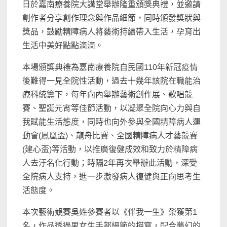
日於嘉南療養院大講堂舉辦隆重頒獎典禮，並邀請
創作者分享創作理念與作品細節，同時頒發獎狀與
獎品，鼓勵精障病人將藝術持續帶入生活，孕育出
生活中美好點點滴滴。
本場頒獎典禮為嘉南療養院自民國110年新冠疫情
後難得一見全院性活動，過去十幾年該院在職能治
療科統籌下，每年向內舉辦藝術創作展、歌唱競
賽、聖誕元宵等佳節活動，以凝聚全院向心力與自
我賦能生活態度，同時也向外參與全國精障病人運
動會(鳳凰盃)、龍舟比賽、全國精障病人才藝競賽
(建心盃)等活動，以推廣復健成效和致力於精障病
人去汙名化行動；時隔2年再次舉辦此活動，深受
全院病人支持，進一步激發病人復健與正向思考生
活態度。
本次藝術競賽吳姓參賽者以《伴我一生》榮獲第1
名，作品透過男女生手部細節的描寫，配合夢幻的