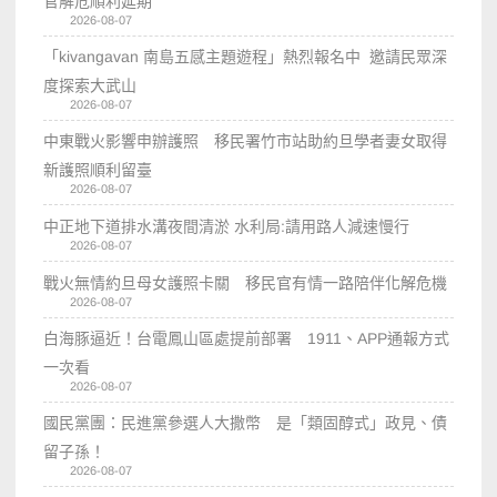
官解危順利延期
2026-08-07
「kivangavan 南島五感主題遊程」熱烈報名中 邀請民眾深
度探索大武山
2026-08-07
中東戰火影響申辦護照 移民署竹市站助約旦學者妻女取得
新護照順利留臺
2026-08-07
中正地下道排水溝夜間清淤 水利局:請用路人減速慢行
2026-08-07
戰火無情約旦母女護照卡關 移民官有情一路陪伴化解危機
2026-08-07
白海豚逼近！台電鳳山區處提前部署 1911、APP通報方式
一次看
2026-08-07
國民黨團：民進黨參選人大撒幣 是「類固醇式」政見、債
留子孫！
2026-08-07