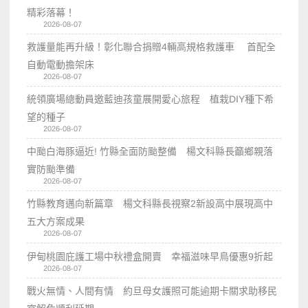
精彩落幕！
2026-08-07
救護量能再升級！彰化聯合捐贈4輛高規格救護車 首配全
自動電動擔架床
2026-08-07
統領廣場總動員邀藍迪孩童展開愛心旅程 植栽DIY種下希
望的種子
2026-08-07
中颱白海豚逼近! 竹縣全面防颱整備 楊文科縣長籲鄉親落
實防颱準備
2026-08-07
竹縣教育邁向新篇章 楊文科縣長視察2新設高中展現高中
五大方案成果
2026-08-07
伊甸桃園庇護工場中秋禮盒開賣 幸福滋味早鳥優惠9折起
2026-08-07
戰火無情、人間有情 約旦母女護照可能逾期卡關求助移民