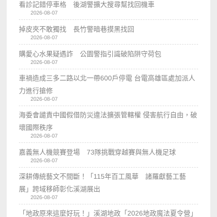
看診記錯停車格 後湖警擴大搜尋幫找回機車
2026-08-07
掉皮夾不敢獨找 長竹警暗巷摸黑找回
2026-08-07
購愛心水果疑遇詐 公園警指引識破陷阱守荷包
2026-08-07
車禍造成三多二路以北一帶600戶停電 台電高雄區處加派人
力進行搶修
2026-08-07
海委會譴責中國假借防災違法擴張管轄權 侵害航行自由，破
壞國際秩序
2026-08-07
嘉義無人機競賽登場 73隊挑戰穿越賽與無人機足球
2026-08-07
深耕傳統藝文不間斷！「115年百工風華 諸羅獻藝工藝
展」跨域移師彰化溪湖展出
2026-08-07
「地政原來這麼好玩！」溪湖地政「2026地政魔法夏令營」