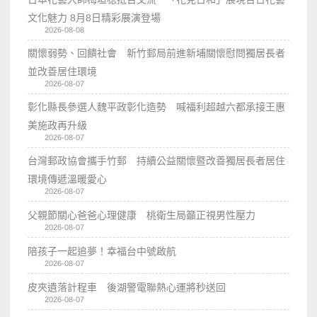
文化魅力 8月8日精彩展演登場
2026-08-08
關懷弱勢、回饋社會 新竹郵局前進新埔關懷慰問獨居長者
並改善居住環境
2026-08-07
彰化縣長參選人魏平政彰化造勢 喊福利超越六都承接王惠
美施政再升級
2026-08-07
台灣郵政協會攜手竹郵 持續公益關懷暨改善獨居長者居住
環境傳遞溫暖愛心
2026-08-07
父親節關心爸爸心理健康 桃衛生局籲正視男性壓力
2026-08-07
陪孩子一起追夢！幸福台中號啟航
2026-08-07
皮夾遺落計程車 後湖警電聯熱心運將秒送回
2026-08-07