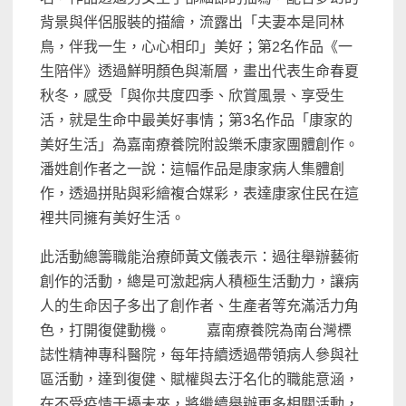
背景與伴侶服裝的描繪，流露出「夫妻本是同林
鳥，伴我一生，心心相印」美好；第2名作品《一
生陪伴》透過鮮明顏色與漸層，畫出代表生命春夏
秋冬，感受「與你共度四季、欣賞風景、享受生
活，就是生命中最美好事情；第3名作品「康家的
美好生活」為嘉南療養院附設樂禾康家團體創作。
潘姓創作者之一說：這幅作品是康家病人集體創
作，透過拼貼與彩繪複合媒彩，表達康家住民在這
裡共同擁有美好生活。
此活動總籌職能治療師黃文儀表示：過往舉辦藝術
創作的活動，總是可激起病人積極生活動力，讓病
人的生命因子多出了創作者、生產者等充滿活力角
色，打開復健動機。 嘉南療養院為南台灣標
誌性精神專科醫院，每年持續透過帶領病人參與社
區活動，達到復健、賦權與去汙名化的職能意涵，
在不受疫情干擾未來，將繼續舉辦更多相關活動，